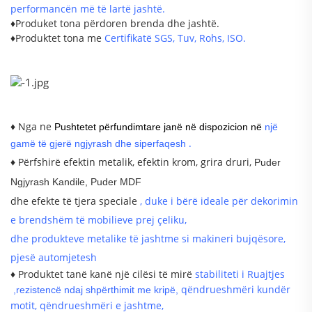
performancën më të lartë jashtë.
♦Produket tona përdoren brenda dhe jashtë.
♦Produktet tona me
Certifikatë SGS, Tuv, Rohs, ISO.
♦ Nga ne
Pushtetet përfundimtare janë në dispozicion në
një
.
gamë të gjerë ngjyrash dhe siperfaqesh
♦ Përfshirë efektin metalik, efektin krom, grira druri,
Puder
Ngjyrash Kandile, Puder MDF
dhe efekte të tjera speciale
, duke i bërë ideale për dekorimin
e brendshëm të mobilieve prej çeliku,
dhe produkteve metalike të jashtme si makineri bujqësore,
pjesë automjetesh
♦ Produktet tanë kanë një cilësi të mirë
stabiliteti i Ruajtjes
qëndrueshmëri kundër
,
rezistencë ndaj shpërthimit me kripë,
motit, qëndrueshmëri e jashtme,