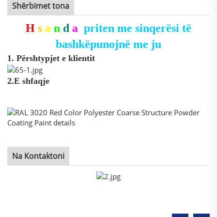
Shërbimet tona
H
s
a
n
d
a
priten me sinqerësi të
bashkëpunojnë me ju
1. Përshtypjet e klientit
2.E
shfaqje
Na Kontaktoni