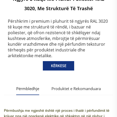
3020, Me Strukturë Të Trashë
Përshkrim i premium i pluhurit të ngjyrës RAL 3020
të kuqe me strukturë të rëndë, i bazuar në
poliester, që ofron rezistencë të shkëlqyer ndaj
kushteve atmosferike, mbrojtje të përmirësuar
kundër vrazhdimeve dhe një përfundim teksturor
tërheqës për produktet industriale dhe
arkitektonike metalike.
KËRKESE
Përmbledhje
Produktet e Rekomanduara
Përmbushja me ngjeshë është
një proces i thatë i përfundimit të
krijuar nga një ngarkesë elektrike që shkakton që një pluhur i