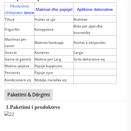
Përdorime
Makinat dhe pajisjet
Aplikime dekorative
shtëpiake
iance
Tifozë
Ftohës të ujit
Rrafshet
Bote për pijet dhe
Frigorifer
Kompjuterë
kosmetikë
Mashinat për
Makinat fotokopje
Koshat e ekspozitës
Lavim
Gizerat
Kameras
Larga
Gama të gatimit
Makina për Larg
Grile dekorative etj
Makina qepëse
Pajisje bujqësore
Përzierës
Pajisje zyre
Kondicionerë etj
Mobilje metalike etj
Paketimi & Dërgimi
1.
Paketimi i produkteve