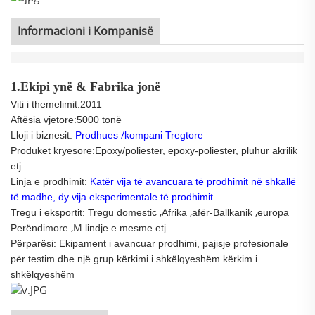
Informacioni i Kompanisë
1.Ekipi ynë & Fabrika jonë
Viti i themelimit:2011
Aftësia vjetore:5000 tonë
/
Lloji i biznesit:
Prodhues
kompani Tregtore
Produket kryesore:Epoxy/poliester, epoxy-poliester, pluhur akrilik
etj.
Linja e prodhimit:
Katër vija të avancuara të prodhimit në shkallë
të madhe, dy vija eksperimentale të prodhimit
,
,
,
Tregu i eksportit: Tregu domestic
Afrika
afër-Ballkanik
europa
,M
Perëndimore
lindje e mesme etj
Përparësi: Ekipament i avancuar prodhimi, pajisje profesionale
për testim dhe një grup kërkimi i shkëlqyeshëm
kërkim i
shkëlqyeshëm