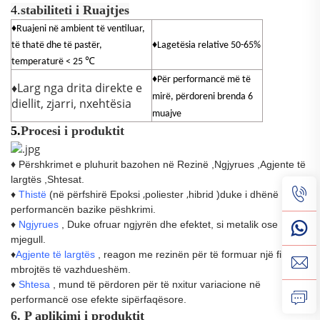
4.
stabiliteti i Ruajtjes
♦Ruajeni në ambient të ventiluar,
të thatë dhe të pastër,
♦Lagetësia relative 50-65%
℃
temperaturë < 25
♦Për performancë më të
♦
Larg nga drita direkte e
mirë, përdoreni brenda 6
diellit, zjarri, nxehtësia
muajve
5.
Procesi i produktit
♦
Përshkrimet e pluhurit bazohen në Rezinë
,
Ngjyrues
,
Agjente të
largtës
,
Shtesat.
,
,
♦
Thistë
(
në
përfshirë
Epoksi
poliester
hibrid
)
duke i dhënë
performancën bazike pëshkrimi.
♦
Ngjyrues
, Duke ofruar ngjyrën dhe efektet, si metalik ose
mjegull.
♦
Agjente të largtës
, reagon me rezinën për të formuar një film
mbrojtës të vazhdueshëm.
♦
Shtesa
, mund të përdoren për të nxitur variacione në
performancë ose efekte sipërfaqësore.
6. P
aplikimi i produktit