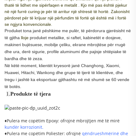
thatë të lidhet me sipërfaqen e metalit
. Kjo më pas është pjekur
në një furrë curing-je për të arritur një shtresë të hortë. Zakonisht
përdoret për të krijuar një përfundim të fortë që është më i fortë
se ngjyra konvencionale.
Produket tona janë pëshkime me pulër, të përdorura gjerësisht në
të gjitha
lloje
produket metalike, si raftet, kabinetët e dosjeve,
makineri bujësuese, mobilje çeliku, ekrane mbrojtëse për rrugë
dhe ura, derë sigurie, profile aluminumi dhe pajisje shtëpiake të
bardha dhe të zeza.
Në këtë moment, klientët kryesorë janë Changhong, Xiaomi,
Huawei, Hitachi, Wankong dhe grupe të tjerë të klientëve, dhe
tregu i jashtë ka eksportuar gjithashtu në më shumë se 60 vende
të botës.
1.
Produkte të tjera
♦Pulera me copëtim Epoxy: ofrojnë mbrojtjen më të mirë
kundër korrozionit.
♦Pulera me copëtim Poliester: ofrojnë
qëndrueshmërinë dhe