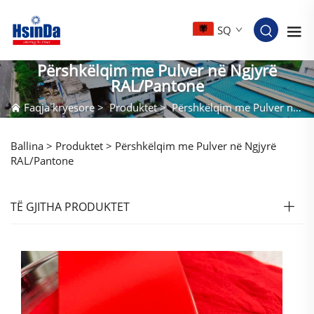
SQ
Përshkëlqim me Pulver në Ngjyrë
RAL/Pantone
Faqja kryesore
>
Produktet
>
Përshkëlqim me Pulver në Ngjyrë RAL/Pantone
Ballina >
Produktet
>
Përshkëlqim me Pulver në Ngjyrë
RAL/Pantone
TË GJITHA PRODUKTET