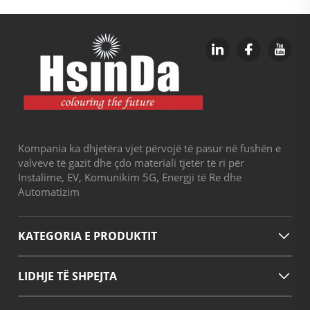
Kompania ka dhjetëra vjet përvojë të pasur në fushën e
valveve të gazit dhe çdo materiali tjetër të ri për
Instalime, EV, Komunikim 5G, Energji të Re dhe
Automatizim
KATEGORIA E PRODUKTIT
LIDHJE TË SHPEJTA