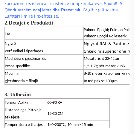
korrozioni
rezistenca,
rezistencë ndaj kimikateve,
Shumë të
,
dhe gjithashtu
Qëndrueshëm ndaj Motit dhe Rrezatimit UV
Lumtari i mirë i nxehtësisë.
2.
Detajet e Produktit
Pulmon Epoçki; Pulmon Poliest
Tip
Pulmon Epoçki-Poliesterik
Ngjyrat RAL & Pantone
Ngjyrë
Shkëlqim superior dhe ruaj
Përfundimi i sipërfaqes
Madhësia e pjesëmarrës
Mesatarisht 32-42μm
Pesha specifike
1,2-1,7g për metër kubik
Mbulimi
8-10 metër katror për kg në t
gjershmeria e filmjit
Jo më pak se 100μm
3. Udhëzim
Tension Aplikimi
60-90 KV
Distanca nga Pistoleja
15-30 CM
tek Pjesa
Temperatura e thatjes
180-200℃, 10 min - 15 min