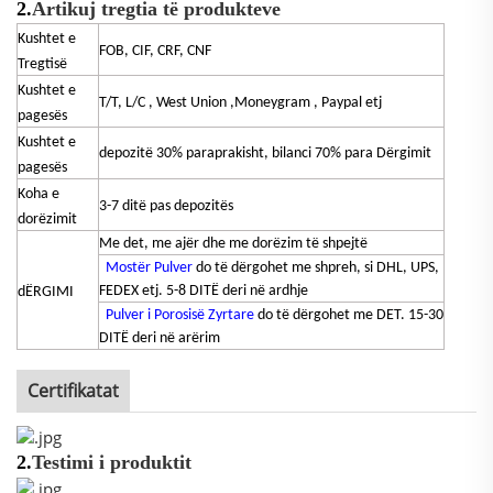
2.
Artikuj tregtia të produkteve
Kushtet e
FOB, CIF, CRF, CNF
Tregtisë
Kushtet e
T/T, L/C , West Union ,Moneygram , Paypal etj
pagesës
Kushtet e
depozitë 30% paraprakisht, bilanci 70%
para Dërgimit
pagesës
Koha e
3-7 ditë pas depozitës
dorëzimit
Me det, me ajër dhe me dorëzim të shpejtë
Mostër Pulver
do të dërgohet me shpreh, si DHL, UPS,
FEDEX etj. 5-8 DITË deri në ardhje
dËRGIMI
Pulver i Porosisë Zyrtare
do të dërgohet me DET. 15-30
DITË deri në arërim
Certifikatat
2.
Testimi i produktit