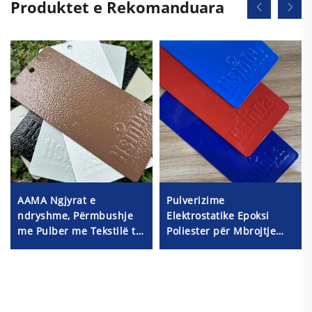
Produktet e Rekomanduara
AAMA Ngjyrat e
Pulverizime
ndryshme, Përmbushje
Elektrostatike Epoksi
me Pulber me Tekstilë të
Poliester për Mbrojtje
Ndjekur për Panelin e
Sipërfaqesh Metalike
Kabinetit Elektrik
Furnitor Bojër Ngjyrash
RAL/PANTONE