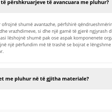
t të përshkruarjeve të avancuara me pluhur?
r ofrojnë shumë avantazhe, përfshirë qëndrueshmëri
 dhe vrazhdimeve, si dhe një gamë të gjerë ngjyrash 
asi lëshojnë shumë pak ose aspak komponenete organik
jnë një përfundim më të trashë se bojrat e lëngshme
r.
t me pluhur në të gjitha materiale?