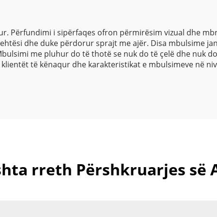
ur. Përfundimi i sipërfaqes ofron përmirësim vizual dhe m
xehtësi dhe duke përdorur sprajt me ajër. Disa mbulsime ja
Mbulsimi me pluhur do të thotë se nuk do të çelë dhe nuk d
klientët të kënaqur dhe karakteristikat e mbulsimeve në nive
shta rreth Përshkruarjes së