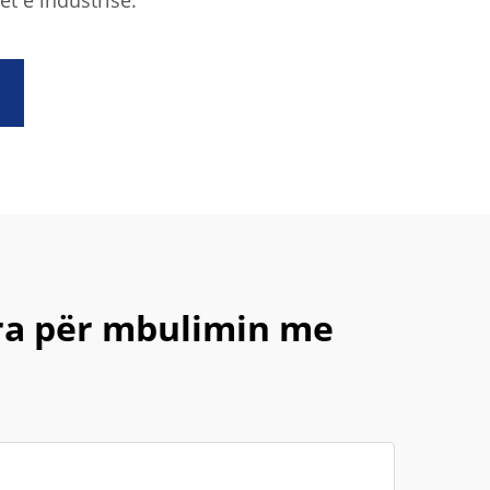
t e industrisë.
ara për mbulimin me