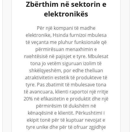
Zbërthim në sektorin e
elektronikës
Për një kompani të madhe
elektronike, Hsinda furnizoi mbulesa
të veçanta me pluhur funksionale që
përmirësuan menaxhimin e
nxehtësisë në pajisjet e tyre. Mbulesat
tona jo vetëm siguruan izolim të
shkëlqyeshëm, por edhe thelluan
atraktivitetin estetik të produkteve të
tyre. Pas zbatimit të mbulesave tona
të avancuara, klienti raportoi një rritje
20% në efikasitetin e produktit dhe një
përmirësim të dukshëm në
kënaqësinë e klientit. Përkushtimi i
ekipit tonë për të kuptuar nevojat e
tyre unike dhe për të ofruar zgjidhje