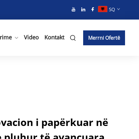
SQ
rime
Video
Kontakt
Merrni Ofertë
ovacion i papërkuar në
 pluhur të avancuara