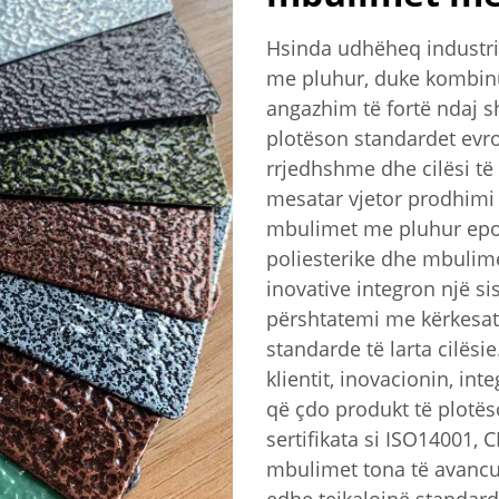
Hsinda udhëheq industri
me pluhur, duke kombinu
angazhim të fortë ndaj s
plotëson standardet evr
rrjedhshme dhe cilësi të 
mesatar vjetor prodhimi 
mbulimet me pluhur epo
poliesterike dhe mbulime
inovative integron një si
përshtatemi me kërkesat
standarde të larta cilësi
klientit, inovacionin, in
që çdo produkt të plotëso
sertifikata si ISO14001,
mbulimet tona të avancu