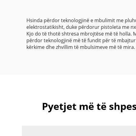
Epoksi dhe Poliesteri
në Kinë
Hsinda përdor teknologjinë e mbulimit me pluh
elektrostatikisht, duke përdorur pistoleta me n
Kjo do të thotë shtresa mbrojtëse më të holla. 
përdor teknologjinë më të fundit për të mbajtur 
kërkime dhe zhvillim të mbulsimeve më të mira.
Pyetjet më të shpe