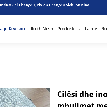
 Industrial Chengdu, Pixian Chengdu Sichuan Kina
Faqe Kryesore
Rreth Nesh
Produkte
Lajme
Bu
Cilësi dhe in
mbulimet me