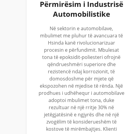
Përmirësim i Industrisë
Automobilistike
Në sektorin e automobilave,
mbulimet me pluhur të avancuara të
Hsinda kanë rivolucionarizuar
procesin e përfundimit. Mbulesat
tona të epoksidit-poliesteri ofrojnë
qëndrueshmëri superiore dhe
rezistencë ndaj korrozionit, të
domosdoshme për mjete që
ekspozohen në mjedise të rënda. Një
prodhues i udhëhequr i automobilave
adoptoi mbulimet tona, duke
rezultuar në një rritje 30% në
jetëgjatësinë e ngjyrës dhe në një
zvogëlim të konsiderueshëm të
kostove të mirëmbajtjes. Klienti