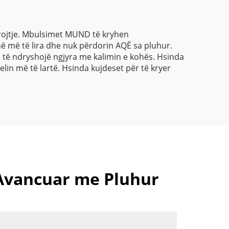
brojtje. Mbulsimet MUND të kryhen
në më të lira dhe nuk përdorin AQË sa pluhur.
o të ndryshojë ngjyra me kalimin e kohës. Hsinda
lin më të lartë. Hsinda kujdeset për të kryer
 Avancuar me Pluhur