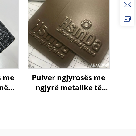
s me
Pulver ngjyrosës me
 në
ngjyrë metalike të
shme
kafesë, poliester
termosetues