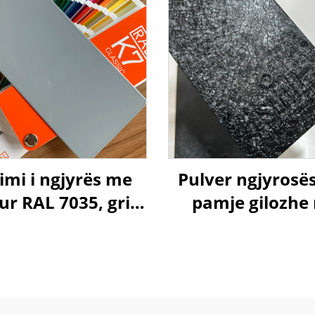
mi i ngjyrës me
Pulver ngjyrosë
ur RAL 7035, gri e
pamje gilozhe
të, me shkëlqim
ngjyra të ndry
për mobilier