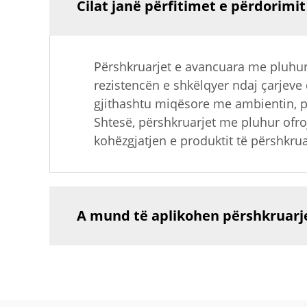
Cilat janë përfitimet e përdorimi
Përshkruarjet e avancuara me pluhu
rezistencën e shkëlqyer ndaj çarjeve
gjithashtu miqësore me ambientin, p
Shtesë, përshkruarjet me pluhur ofro
kohëzgjatjen e produktit të përshkrua
A mund të aplikohen përshkruarje