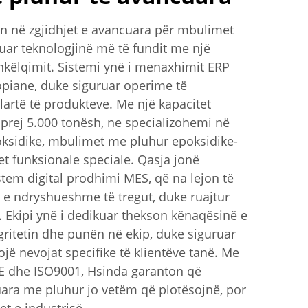
n në zgjidhjet e avancuara për mbulimet
ar teknologjinë më të fundit me një
hkëlqimit. Sistemi ynë i menaxhimit ERP
opiane, duke siguruar operime të
lartë të produkteve. Me një kapacitet
prej 5.000 tonësh, ne specializohemi në
ksidike, mbulimet me pluhur epoksidike-
t funksionale speciale. Qasja jonë
stem digital prodhimi MES, që na lejon të
 e ndryshueshme të tregut, duke ruajtur
e. Ekipi ynë i dedikuar thekson kënaqësinë e
tegritetin dhe punën në ekip, duke siguruar
jë nevojat specifike të klientëve tanë. Me
 CE dhe ISO9001, Hsinda garanton që
ara me pluhur jo vetëm që plotësojnë, por