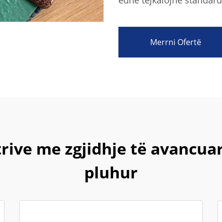
edhe tejkalojnë standarde
Merrni Ofertë
trive me zgjidhje të avancu
pluhur