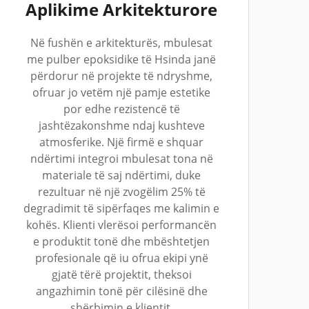
Aplikime Arkitekturore
Në fushën e arkitekturës, mbulesat
me pulber epoksidike të Hsinda janë
përdorur në projekte të ndryshme,
ofruar jo vetëm një pamje estetike
por edhe rezistencë të
jashtëzakonshme ndaj kushteve
atmosferike. Një firmë e shquar
ndërtimi integroi mbulesat tona në
materiale të saj ndërtimi, duke
rezultuar në një zvogëlim 25% të
degradimit të sipërfaqes me kalimin e
kohës. Klienti vlerësoi performancën
e produktit tonë dhe mbështetjen
profesionale që iu ofrua ekipi ynë
gjatë tërë projektit, theksoi
angazhimin tonë për cilësinë dhe
shërbimin e klientit.