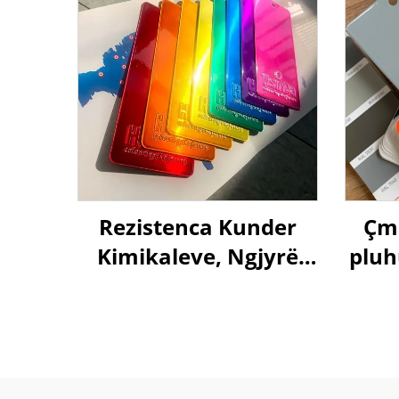
Rezistenca Kunder
Çmi
Kimikaleve, Ngjyrë
pluh
Transaparente Si
leh
Karamelë e Verdhe
dhe e Kuqe, Produes i
Përshkimit me Pulër