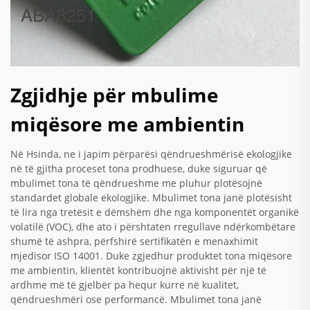
Zgjidhje për mbulime
miqësore me ambientin
Në Hsinda, ne i japim përparësi qëndrueshmërisë ekologjike
në të gjitha proceset tona prodhuese, duke siguruar që
mbulimet tona të qëndrueshme me pluhur plotësojnë
standardet globale ekologjike. Mbulimet tona janë plotësisht
të lira nga tretësit e dëmshëm dhe nga komponentët organikë
volatilë (VOC), dhe ato i përshtaten rregullave ndërkombëtare
shumë të ashpra, përfshirë sertifikatën e menaxhimit
mjedisor ISO 14001. Duke zgjedhur produktet tona miqësore
me ambientin, klientët kontribuojnë aktivisht për një të
ardhme më të gjelbër pa hequr kurrë në kualitet,
qëndrueshmëri ose performancë. Mbulimet tona janë