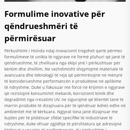
Formulime inovative për
qëndrueshmëri të
përmirësuar
Përkushtimi i Hsinda ndaj inovacionit tregohet qartë përmes
formulimeve të unikta të ngjyrave në formë pluhuri që janë të
qëndrueshme, të zhvilluara nga ekipi ynë i përkushtuar për
kërkim dhe zhvillim. Ne vazhdimisht shqyrtojmë materiale të
avancuara dhe teknologji të reja që përmirësojnë në mënyrë
të konsiderueshme performancën e produkteve në aplikime
të ndryshme. Duke u fokusuar me forcë në krijimin e ngjyrave
që rezistojnë konsumimit mekanik, korrozionit kimik dhe
degradimit nga rrezatimi UV, ne sigurojmë që klientët tanë të
marrin produkte të dizajnuara për të qëndruar kohës edhe në
ambientet më të kërkuara. Ngjyrat tona janë dizajnuar me
kujdes për të plotësuar sfidat specifike të industriave të
ndryshme, duke ofruar zgjidhje të përshtatura që adresojnë
kërkesat e veçanta të performancës. Ky përkushtim i