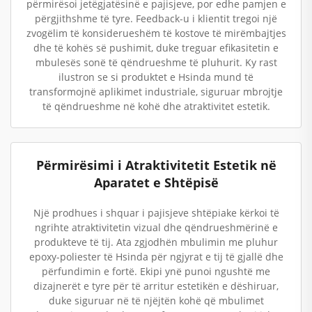
përmirësoi jetëgjatësinë e pajisjeve, por edhe pamjen e
përgjithshme të tyre. Feedback-u i klientit tregoi një
zvogëlim të konsiderueshëm të kostove të mirëmbajtjes
dhe të kohës së pushimit, duke treguar efikasitetin e
mbulesës sonë të qëndrueshme të pluhurit. Ky rast
ilustron se si produktet e Hsinda mund të
transformojnë aplikimet industriale, siguruar mbrojtje
të qëndrueshme në kohë dhe atraktivitet estetik.
Përmirësimi i Atraktivitetit Estetik në
Aparatet e Shtëpisë
Një prodhues i shquar i pajisjeve shtëpiake kërkoi të
ngrihte atraktivitetin vizual dhe qëndrueshmërinë e
produkteve të tij. Ata zgjodhën mbulimin me pluhur
epoxy-poliester të Hsinda për ngjyrat e tij të gjallë dhe
përfundimin e fortë. Ekipi ynë punoi ngushtë me
dizajnerët e tyre për të arritur estetikën e dëshiruar,
duke siguruar në të njëjtën kohë që mbulimet