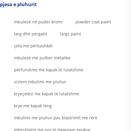
pjesa e pluhurit
mbulesë në puder kromi
powder coat paint
larg dhe përgatit
largs paint
çela me përbashkët
mbulesë me pulber metalike
përfundime me kapak të lutatshme
sistem mbulimi me pluhur
kryeçelësi me kapak të lutatshme
krye me kapak lëng
mbulimi me pluhur pas blastrimit me rërë
mbështetje me por të tiganjave epokse