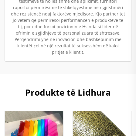
testimeve të hollësishme dhe aplikimit, furnitori
raportoi përmirësime të shkëlqyeshme në ngjitshmëri
dhe rezistencë ndaj faktorëve mjedisore. Kjo partneritet
jo vetëm që përmirësoi performancën e produkteve të
tij, por edhe forcoi pozicionin e Hsinda si lider në
ofrimin e zgjidhjeve të personalizuara të shtresave.
Përqendrimi ynë në inovacion dhe bashkëpunim me
klientët çoi në një rezultat të suksesshëm që kaloi
pritjet e klientit.
Produkte të Lidhura