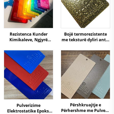
Rezistenca Kunder
Bojë termorezistente
Kimikaleve, Ngjyrë
me teksturë dyliri antik
Transaparente Si
në gëlqere ari për
Karamelë e Verdhe dhe
mobilje metalike
e Kuqe, Produes i
Përshkimit me Pulër
Epoksi dhe Poliesteri në
Kinë
Përshkruajtje e
Pulverizime
Përhershme me Pulver –
Elektrostatike Epoksi