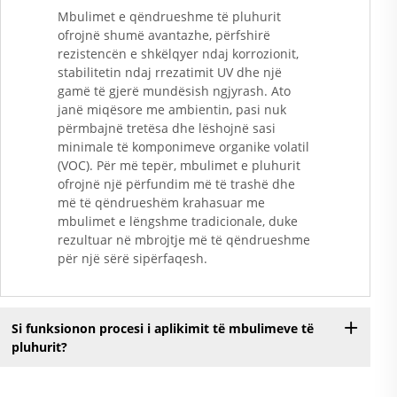
Mbulimet e qëndrueshme të pluhurit
ofrojnë shumë avantazhe, përfshirë
rezistencën e shkëlqyer ndaj korrozionit,
stabilitetin ndaj rrezatimit UV dhe një
gamë të gjerë mundësish ngjyrash. Ato
janë miqësore me ambientin, pasi nuk
përmbajnë tretësa dhe lëshojnë sasi
minimale të komponimeve organike volatil
(VOC). Për më tepër, mbulimet e pluhurit
ofrojnë një përfundim më të trashë dhe
më të qëndrueshëm krahasuar me
mbulimet e lëngshme tradicionale, duke
rezultuar në mbrojtje më të qëndrueshme
për një sërë sipërfaqesh.
Si funksionon procesi i aplikimit të mbulimeve të
pluhurit?