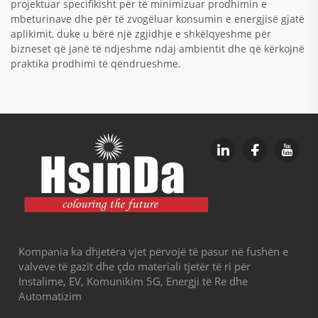
projektuar specifikisht për të minimizuar prodhimin e
mbeturinave dhe për të zvogëluar konsumin e energjisë gjatë
aplikimit, duke u bërë një zgjidhje e shkëlqyeshme për
bizneset që janë të ndjeshme ndaj ambientit dhe që kërkojnë
praktika prodhimi të qëndrueshme.
Kompania ka dhjetëra vjet përvojë të pasur në fushën e
valveve të gazit dhe çdo materiali tjetër të ri për
Instalime, EV, Komunikim 5G, Energji të Re dhe
Automatizim