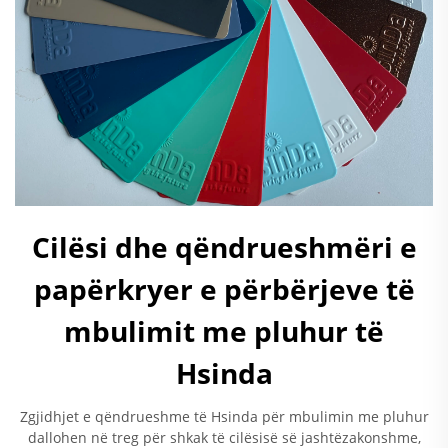
Cilësi dhe qëndrueshmëri e
papërkryer e përbërjeve të
mbulimit me pluhur të
Hsinda
Zgjidhjet e qëndrueshme të Hsinda për mbulimin me pluhur
dallohen në treg për shkak të cilësisë së jashtëzakonshme,