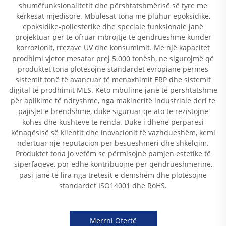
shumëfunksionalitetit dhe përshtatshmërisë së tyre me
kërkesat mjedisore. Mbulesat tona me pluhur epoksidike,
epoksidike-poliesterike dhe speciale funksionale janë
projektuar për të ofruar mbrojtje të qëndrueshme kundër
korrozionit, rrezave UV dhe konsumimit. Me një kapacitet
prodhimi vjetor mesatar prej 5.000 tonësh, ne sigurojmë që
produktet tona plotësojnë standardet evropiane përmes
sistemit tonë të avancuar të menaxhimit ERP dhe sistemit
digital të prodhimit MES. Këto mbulime janë të përshtatshme
për aplikime të ndryshme, nga makineritë industriale deri te
pajisjet e brendshme, duke siguruar që ato të rezistojnë
kohës dhe kushteve të rënda. Duke i dhënë përparësi
kënaqësisë së klientit dhe inovacionit të vazhdueshëm, kemi
ndërtuar një reputacion për besueshmëri dhe shkëlqim.
Produktet tona jo vetëm se përmisojnë pamjen estetike të
sipërfaqeve, por edhe kontribuojnë për qëndrueshmërinë,
pasi janë të lira nga tretësit e dëmshëm dhe plotësojnë
standardet ISO14001 dhe RoHS.
Merrni Ofertë