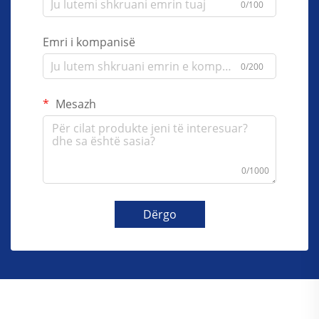
0/100
Emri i kompanisë
0/200
Mesazh
0/1000
Dërgo