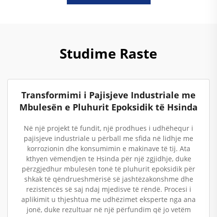
Studime Raste
Transformimi i Pajisjeve Industriale me
Mbulesën e Pluhurit Epoksidik të Hsinda
Në një projekt të fundit, një prodhues i udhëhequr i
pajisjeve industriale u përball me sfida në lidhje me
korrozionin dhe konsumimin e makinave të tij. Ata
kthyen vëmendjen te Hsinda për një zgjidhje, duke
përzgjedhur mbulesën tonë të pluhurit epoksidik për
shkak të qëndrueshmërisë së jashtëzakonshme dhe
rezistencës së saj ndaj mjedisve të rëndë. Procesi i
aplikimit u thjeshtua me udhëzimet eksperte nga ana
jonë, duke rezultuar në një përfundim që jo vetëm