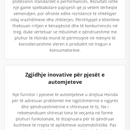
plotësonin standardet e performancës. Rezultati ishte
një gamë spektakolare pajisjesh që jo vetëm tërheqte
vëmendjen, por ofronte edhe rezistencë të shkëlqyer
ndaj vrazhdimeve dhe zhblerjes. Përshtypjet e klientëve
theksuan rritjen e kënaqësisë dhe të konkurrencës në
treg, duke vërtetuar se mbulimet e qëndrueshme me
pluhur të Hsinda mund të përmisojnë në mënyrë të
konsiderueshme vlerën e produktit në tregun e
konsumatorëve.
Zgjidhje inovative për pjesët e
automjeteve
Një furnitor i pjesëve të automjeteve u drejtua Hsinda
për të adresuar problemet me ngjitshmërinë e ngjyrës
dhe qëndrueshmërinë e shtresave të tij. Ne i
rekomanduam shtresat tona të veçanta në formë
pluhuri funksionale, të dizajnuara për të qëndruar
kushteve të rrepta të aplikimeve automobilistike. Pas