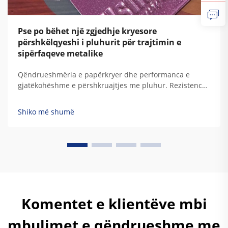
Pse po bëhet një zgjedhje kryesore
përshkëlqyeshi i pluhurit për trajtimin e
sipërfaqeve metalike
Qëndrueshmëria e papërkryer dhe performanca e
gjatëkohëshme e përshkruajtjes me pluhur. Rezistencë
superiore ndaj korrozionit, degradimit nga UV,
ndikimeve atmosferike dhe ekspozimit kimik. Cilësitë
Shiko më shumë
mbrojtëse të përshkruajtjes me pluhur rrjedhin nga
përbërja e saj unike polimerike termoset.
Tradicionalisht...
Komentet e klientëve mbi
mbulimet e qëndrueshme me