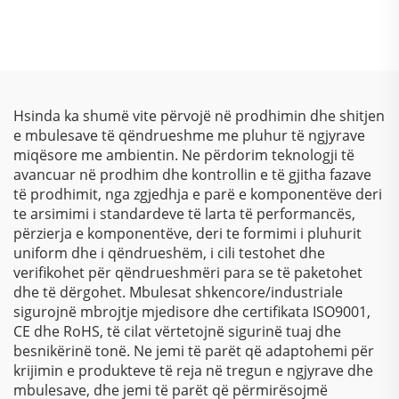
Qëndrueshmëri
Poliester për Mbrojtje
Superiore, Përfundime
Sipërfaqesh Metalike
të Shkëlqyeshme dhe
Furnitor Bojër Ngjyrash
Mbrojtje Miqësore ndaj
RAL/PANTONE
Ambientit për Aplikime
Industriale dhe
Hsinda ka shumë vite përvojë në prodhimin dhe shitjen
Arkitektonike
e mbulesave të qëndrueshme me pluhur të ngjyrave
miqësore me ambientin. Ne përdorim teknologji të
avancuar në prodhim dhe kontrollin e të gjitha fazave
të prodhimit, nga zgjedhja e parë e komponentëve deri
te arsimimi i standardeve të larta të performancës,
përzierja e komponentëve, deri te formimi i pluhurit
uniform dhe i qëndrueshëm, i cili testohet dhe
verifikohet për qëndrueshmëri para se të paketohet
dhe të dërgohet. Mbulesat shkencore/industriale
sigurojnë mbrojtje mjedisore dhe certifikata ISO9001,
CE dhe RoHS, të cilat vërtetojnë sigurinë tuaj dhe
besnikërinë tonë. Ne jemi të parët që adaptohemi për
krijimin e produkteve të reja në tregun e ngjyrave dhe
mbulesave, dhe jemi të parët që përmirësojmë