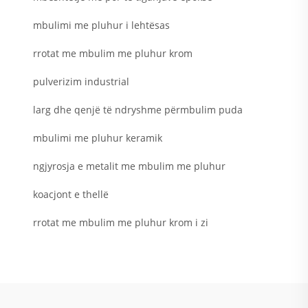
mbulimi me pluhur i lehtësas
rrotat me mbulim me pluhur krom
pulverizim industrial
larg dhe qenjë të ndryshme përmbulim puda
mbulimi me pluhur keramik
ngjyrosja e metalit me mbulim me pluhur
koacjont e thellë
rrotat me mbulim me pluhur krom i zi