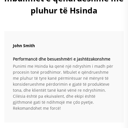
pluhur të Hsinda
John Smith
Performancë dhe besueshmëri e jashtëzakonshme
Punimi me Hsinda ka qenë një ndryshim i madh për
procesin tonë prodhimor. Mbulet e qëndrueshme
me pluhur të tyre kanë përmirësuar në mënyrë të
konsiderueshme përdorimin e gjatë të produkteve
tona, dhe klientët tanë kanë vënë re ndryshimin.
Cilësia është pa ekuivalent, dhe ekipi është
gjithmonë gati të ndihmojë me çdo pyetje.
Rekomandohet me forcë!