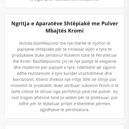
Ngritja e Aparatëve Shtëpiakë me Pulver
Mbajtës Kromi
Hsinda bashkëpunoi me një markë të njohur të
pajisjeve shtëpiake për të rinovuar vijën e tyre të
produkteve duke përdorur Pulverin tonë të Përshkruar
me Krom. Bashkëpunimi çoi në një pamje të elegante
dhe moderne për pajisjet e tyre, ndërkohë që siguroi
edhe rezistencën e tyre kundër vrazhdimeve dhe
korrozionit. Klienti theksoi një rritje 30% në shitje pas
rinovimit të produktit, duke atribuar suksesin finish-it të
lartë cilësor të ofruar nga përfshirja jonë me pulvër. Ky
rast tregon aftësinë tonë jo vetëm për të plotësuar, por
edhe për të tejkaluar pritjet e klientëve përmes
zgjidhjeve të përshtatura.