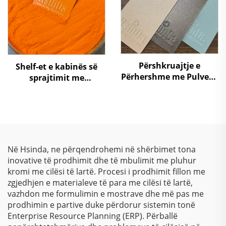
Përshkruajtje e
Shelf-et e kabinës së
Përhershme me Pulver –
sprajtimit me
Qëndrueshmëri
përshkruarje me pluhur
Superiore, Përfundime
RAL 2004 Portokalli,
të Shkëlqyeshme dhe
ngjyrë poliesteri
Mbrojtje Miqësore ndaj
Ambientit për Aplikime
Industriale dhe
Në Hsinda, ne përqendrohemi në shërbimet tona
Arkitektonike
inovative të prodhimit dhe të mbulimit me pluhur
kromi me cilësi të lartë. Procesi i prodhimit fillon me
zgjedhjen e materialeve të para me cilësi të lartë,
vazhdon me formulimin e mostrave dhe më pas me
prodhimin e partive duke përdorur sistemin tonë
Enterprise Resource Planning (ERP). Përballë