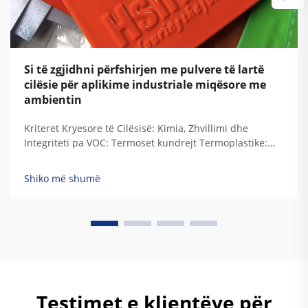
Si të zgjidhni përfshirjen me pulvere të lartë
cilësie për aplikime industriale miqësore me
ambientin
Kriteret Kryesore të Cilësisë: Kimia, Zhvillimi dhe
Integriteti pa VOC: Termoset kundrejt Termoplastike:
Përputhja e Kimisë së Rezinit me Kërkesat e
Qëndrueshmërisë Industriale Kur rezinet termoset
Shiko më shumë
zhvillohen, ato krijojnë këto lidhje të përhershme të
ngjitur që u japin atyre vërtetë...
Testimet e klientëve për