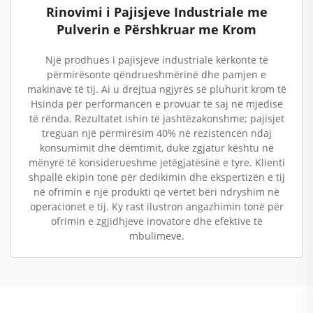
Rinovimi i Pajisjeve Industriale me
Pulverin e Përshkruar me Krom
Një prodhues i pajisjeve industriale kërkonte të
përmirësonte qëndrueshmërinë dhe pamjen e
makinave të tij. Ai u drejtua ngjyrës së pluhurit krom të
Hsinda për performancën e provuar të saj në mjedise
të rënda. Rezultatet ishin të jashtëzakonshme; pajisjet
treguan një përmirësim 40% në rezistencën ndaj
konsumimit dhe dëmtimit, duke zgjatur kështu në
mënyrë të konsiderueshme jetëgjatësinë e tyre. Klienti
shpallë ekipin tonë për dedikimin dhe ekspertizën e tij
në ofrimin e një produkti që vërtet bëri ndryshim në
operacionet e tij. Ky rast ilustron angazhimin tonë për
ofrimin e zgjidhjeve inovatore dhe efektive të
mbulimeve.