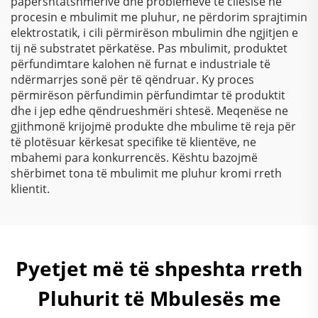
papërshtatshmërive dhe problemeve të cilësisë në
procesin e mbulimit me pluhur, ne përdorim sprajtimin
elektrostatik, i cili përmirëson mbulimin dhe ngjitjen e
tij në substratet përkatëse. Pas mbulimit, produktet
përfundimtare kalohen në furnat e industriale të
ndërmarrjes sonë për të qëndruar. Ky proces
përmirëson përfundimin përfundimtar të produktit
dhe i jep edhe qëndrueshmëri shtesë. Meqenëse ne
gjithmonë krijojmë produkte dhe mbulime të reja për
të plotësuar kërkesat specifike të klientëve, ne
mbahemi para konkurrencës. Kështu bazojmë
shërbimet tona të mbulimit me pluhur kromi rreth
klientit.
Pyetjet më të shpeshta rreth
Pluhurit të Mbulesës me