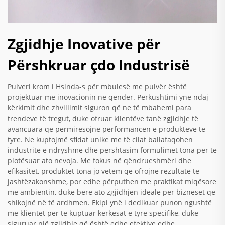
Zgjidhje Inovative për
Përshkruar çdo Industrisë
Pulveri krom i Hsinda-s për mbulesë me pulvër është
projektuar me inovacionin në qendër. Përkushtimi ynë ndaj
kërkimit dhe zhvillimit siguron që ne të mbahemi para
trendeve të tregut, duke ofruar klientëve tanë zgjidhje të
avancuara që përmirësojnë performancën e produkteve të
tyre. Ne kuptojmë sfidat unike me të cilat ballafaqohen
industritë e ndryshme dhe përshtasim formulimet tona për të
plotësuar ato nevoja. Me fokus në qëndrueshmëri dhe
efikasitet, produktet tona jo vetëm që ofrojnë rezultate të
jashtëzakonshme, por edhe përputhen me praktikat miqësore
me ambientin, duke bërë ato zgjidhjen ideale për bizneset që
shikojnë në të ardhmen. Ekipi ynë i dedikuar punon ngushtë
me klientët për të kuptuar kërkesat e tyre specifike, duke
siguruar një zgjidhje që është edhe efektive edhe