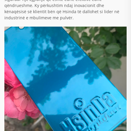
qëndrueshme. Ky përkushtim ndaj inovacionit dhe
kënaqësisë së klientit bën që Hsinda të dallohet si lider në
industrinë e mbulimeve me pulvër.