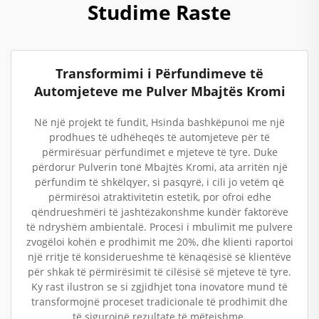
Studime Raste
Transformimi i Përfundimeve të
Automjeteve me Pulver Mbajtës Kromi
Në një projekt të fundit, Hsinda bashkëpunoi me një
prodhues të udhëheqës të automjeteve për të
përmirësuar përfundimet e mjeteve të tyre. Duke
përdorur Pulverin tonë Mbajtës Kromi, ata arritën një
përfundim të shkëlqyer, si pasqyrë, i cili jo vetëm që
përmirësoi atraktivitetin estetik, por ofroi edhe
qëndrueshmëri të jashtëzakonshme kundër faktorëve
të ndryshëm ambientalë. Procesi i mbulimit me pulvere
zvogëloi kohën e prodhimit me 20%, dhe klienti raportoi
një rritje të konsiderueshme të kënaqësisë së klientëve
për shkak të përmirësimit të cilësisë së mjeteve të tyre.
Ky rast ilustron se si zgjidhjet tona inovatore mund të
transformojnë proceset tradicionale të prodhimit dhe
të sigurojnë rezultate të mëtejshme.