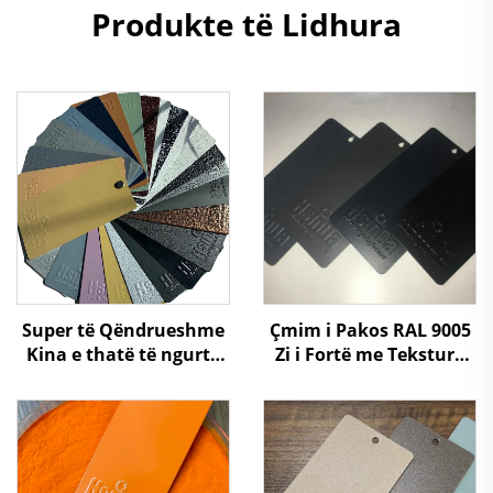
Produkte të Lidhura
Super të Qëndrueshme
Çmim i Pakos RAL 9005
Kina e thatë të ngurtë
Zi i Fortë me Teksturë
Përmbushje me pluhur
Sand Matt Ngjyrosje
Fabrikantë me çmime
Pulvere e Qëndrueshme
të ulëta për
Distribuitorë Shitës