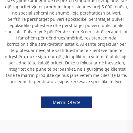
MES gjithëkombëtar që respekton standardet evropiane. Me
një kapacitet vjetor prodhimi impresionues prej 5 000 tonësh,
ne specializohemi në shumë lloje përshtatjesh pulveri,
përfshirë përshtatjet pulveri epoksidike, përshtatjet pulveri
epoksidiko-poliestere dhe përshtatjet pulveri funksionale
speciale. Pulveri ynë për Përshkrimin Krom është veçanërisht
i famshëm për qëndrueshmërinë, rezistencën ndaj
korrozionit dhe atraktivitetin estetik. Ai është projektuar për
të plotësuar nevojat e vazhdueshme të klientëve tanë të
ndryshëm, duke siguruar që çdo aplikim jo vetëm të plotësojë,
por edhe të tejkalojë pritjet. Duke u fokusuar në inovacion,
integritet dhe punë të përbashkët, ne sigurojmë që klientët
tanë të marrin produkte që nuk janë vetëm me cilësi të lartë,
por edhe të përshtatura sipas kërkesave specifike të tyre.
Merrni Ofertë