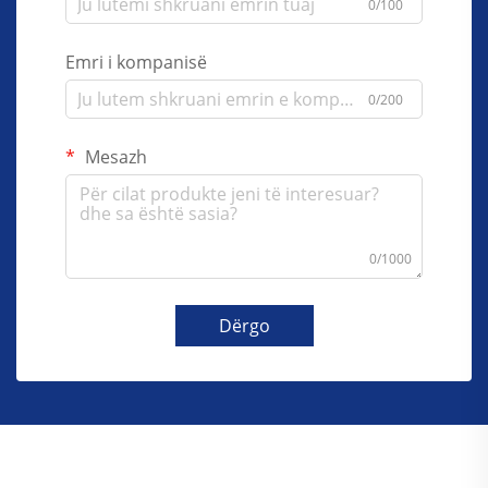
0/100
Emri i kompanisë
0/200
Mesazh
0/1000
Dërgo