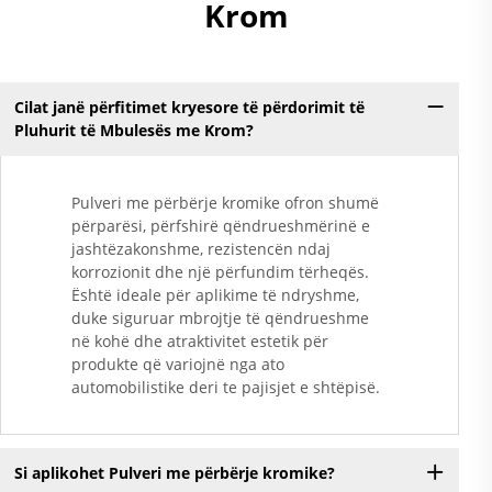
Krom
Cilat janë përfitimet kryesore të përdorimit të
Pluhurit të Mbulesës me Krom?
Pulveri me përbërje kromike ofron shumë
përparësi, përfshirë qëndrueshmërinë e
jashtëzakonshme, rezistencën ndaj
korrozionit dhe një përfundim tërheqës.
Është ideale për aplikime të ndryshme,
duke siguruar mbrojtje të qëndrueshme
në kohë dhe atraktivitet estetik për
produkte që variojnë nga ato
automobilistike deri te pajisjet e shtëpisë.
Si aplikohet Pulveri me përbërje kromike?