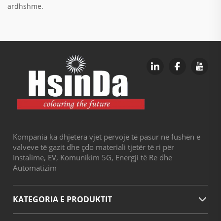
ardhshme.
Kompania ka dhjetëra vjet përvojë të pasur në fushën e
valveve të gazit dhe çdo materiali tjetër të ri për
Instalime, EV, Komunikim 5G, Energji të Re dhe
Automatizim
KATEGORIA E PRODUKTIT