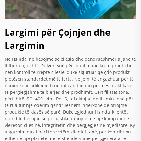
Largimi për Çojnjen dhe
Largimin
Në Hsinda, ne besojmë se cilësia dhe qëndrueshmëria janë të
lidhura ngushtë. Pulveri ynë për mbulim me krom prodhohet
nën kontroll të rreptë cilësie, duke siguruar që çdo produkt
plotëson standardet më të larta. Ne jemi të angazhuar për të
minimizuar ndikimin tonë mbi ambientin përmes praktikave
të përgjegjshme të blerjes dhe prodhimit. Certifikatat tona,
përfshirë ISO14001 dhe RoHS, reflektojnë dedikimin tonë për
të ruajtur një operim qëndrueshëm, ndërkohë që ofrojmë
produkte të klasës së parë. Duke zgjedhur Hsinda, klientët
mund të besojnë se po bashkëpunojnë me një kompani që
vlerëson cilësinë, integritetin dhe përgjegjësinë mjedisore. Ky
angazhim nuk i përfiton vetëm klientët tanë, por kontribuon
edhe në një planetë më të shëndetshme për gjeneratat e