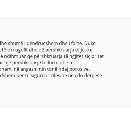
 edhe shumë i qëndrueshëm dhe i fortë. Duke
etë e rrugullt dhe që përshkruarja të jetë e
ë ndihmuar që përshkruarja të ngjitet siç pritet
r një përshkruarje të fortë dhe të
sohemi në angazhimin tonë ndaj porosive.
dshëm për të siguruar cilësinë në çdo dërgesë