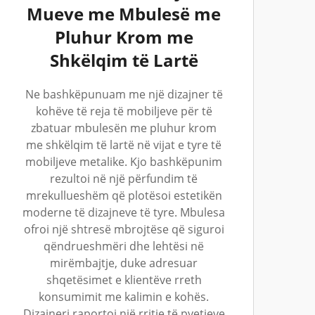
Mueve me Mbulesë me
Pluhur Krom me
Shkëlqim të Lartë
Ne bashkëpunuam me një dizajner të
kohëve të reja të mobiljeve për të
zbatuar mbulesën me pluhur krom
me shkëlqim të lartë në vijat e tyre të
mobiljeve metalike. Kjo bashkëpunim
rezultoi në një përfundim të
mrekullueshëm që plotësoi estetikën
moderne të dizajneve të tyre. Mbulesa
ofroi një shtresë mbrojtëse që siguroi
qëndrueshmëri dhe lehtësi në
mirëmbajtje, duke adresuar
shqetësimet e klientëve rreth
konsumimit me kalimin e kohës.
Dizajneri raportoi një rritje të pyetjeve