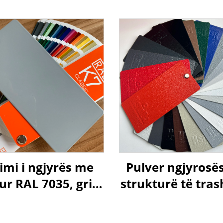
mi i ngjyrës me
Pulver ngjyrosë
ur RAL 7035, gri e
strukturë të tras
të, me shkëlqim
TGIC, me tekst
rrudhore, polie