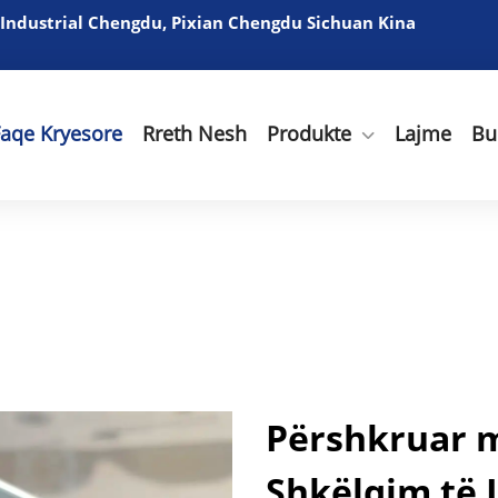
 Industrial Chengdu, Pixian Chengdu Sichuan Kina
Faqe Kryesore
Rreth Nesh
Produkte
Lajme
Bu
Përshkruar 
Shkëlqim të L