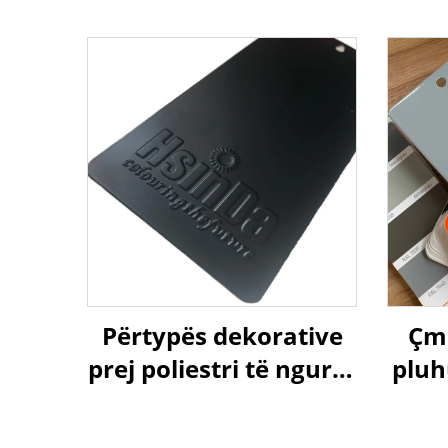
Përtypës dekorative
Çmi
prej poliestri të ngurtë
pluh
TGIC me efekt të zi
leh
mat për mobilje të