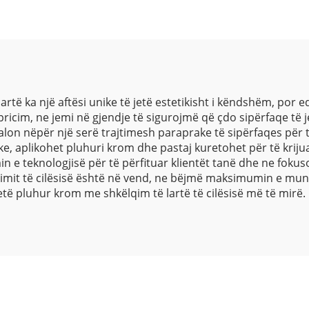
të ka një aftësi unike të jetë estetikisht i këndshëm, por
ricim, ne jemi në gjendje të sigurojmë që çdo sipërfaqe të j
lon nëpër një serë trajtimesh paraprake të sipërfaqes për t
e, aplikohet pluhuri krom dhe pastaj kuretohet për të krijua
e teknologjisë për të përfituar klientët tanë dhe ne foku
imit të cilësisë është në vend, ne bëjmë maksimumin e mun
të pluhur krom me shkëlqim të lartë të cilësisë më të mirë.