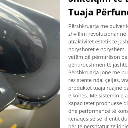
Tuaja Përfu
Përshkruarja me pulver k
zhvillim revolucionar në
atraktivitet estetik të j
ndryshorët e ndryshëm. K
vetëm që përmirëson pam
qëndrueshmëri të jashtë
Përshkruarja jonë me pul
rezistente ndaj çeljes, v
produktet tuaja ruajnë 
e kohës. Me sistemin e 
kapacitetet prodhuese di
dhe performancë të kons
kënaqësisë së klientit d
për të përshtatur zgjidhj