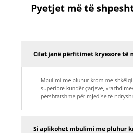
Pyetjet më të shpesh
Cilat janë përfitimet kryesore t
Mbulimi me pluhur krom me shkëlqim 
superiore kundër çarjeve, vrazhdime
përshtatshme për mjedise të ndrysh
Si aplikohet mbulimi me pluhur k