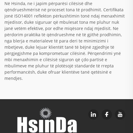
Në Hsinda, ne i japim përparësi cilësisë dhe
qëndrueshmërisë në proceset tona të prodhimit. Certifikata
jonë ISO14001 reflekton përkushtimin tonë ndaj menaxhimit
mjedisor, duke siguruar që mbulesat tona me pluhur nuk
janë vetëm efektive, por edhe miqësore ndaj mjedisit. Ne
përdorim praktika të qëndrueshme në të gjithë prodhimin,
nga blerja e materialeve të para deri te minimizimi i
mbetjeve, duke lejuar klientët tanë të bëjnë zgjedhje të
përgjegjshme pa komprometuar cilësinë. Përqendrimi ynë
mbi menaxhimin e cilësisë siguron që çdo partisë e
mbulimeve me pluhur të plotësojë standarde të rrepta
performancësh, duke ofruar klientëve tanë qetësinë e
mendjes.