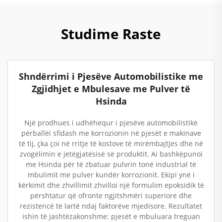
Studime Raste
Shndërrimi i Pjesëve Automobilistike me
Zgjidhjet e Mbulesave me Pulver të
Hsinda
Një prodhues i udhëhequr i pjesëve automobilistike
përballëi sfidash me korrozionin në pjesët e makinave
të tij, çka çoi në rritje të kostove të mirëmbajtjes dhe në
zvogëlimin e jetëgjatësisë së produktit. Ai bashkëpunoi
me Hsinda për të zbatuar pulvrin tonë industrial të
mbulimit me pulver kundër korrozionit. Ekipi ynë i
kërkimit dhe zhvillimit zhvilloi një formulim epoksidik të
përshtatur që ofronte ngjitshmëri superiore dhe
rezistencë të lartë ndaj faktorëve mjedisore. Rezultatet
ishin të jashtëzakonshme: pjesët e mbuluara treguan