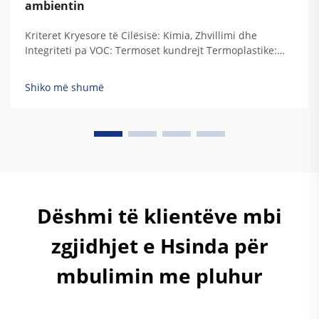
ambientin
Kriteret Kryesore të Cilësisë: Kimia, Zhvillimi dhe
Integriteti pa VOC: Termoset kundrejt Termoplastike:
Përputhja e Kimisë së Rezinit me Kërkesat e
Qëndrueshmërisë Industriale Kur rezinet termoset
Shiko më shumë
zhvillohen, ato krijojnë këto lidhje të përhershme të
ngjitur që u japin atyre vërtetë...
Dëshmi të klientëve mbi
zgjidhjet e Hsinda për
mbulimin me pluhur