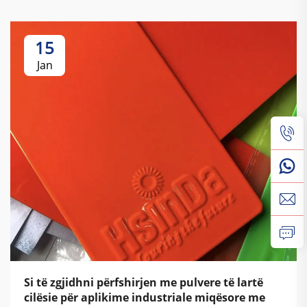
15
Jan
Si të zgjidhni përfshirjen me pulvere të lartë
cilësie për aplikime industriale miqësore me