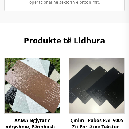
operacional në sektorin e prodhimit.
Produkte të Lidhura
Çmim i Pakos RAL 9005
AAMA Ngjyrat e
Zi i Fortë me Teksturë
ndryshme, Përmbushje