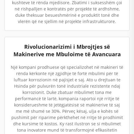
kushteve të rënda mjedisore. Zbatimi i suksesshëm çoi
në rishpalljen e kontratës për projekte të ardhshme,
duke theksuar besueshmërinë e produktit tonë dhe
vlerën që ne sjellim në projekte infrastrukturore.
Rivolucionarizimi i Mbrojtjes së
Makinerive me Mbuloime të Avancuara
Një kompani prodhuese që specializohet në makineri të
rënda kërkonte një zgjidhje të fortë mbulimi për të
luftuar korrozionin në pajisjet e saj. Ato u drejtuan te
Hsinda për pulvurën tonë industriale rezistente ndaj
korrozionit. Duke zbatuar mbulimet tona me
performancë të lartë, kompania raportoi një rritje të
konsiderueshme të jetëgjatësisë së makinerive të saj
me më shumë se 30%. Përveç kësaj, ulja e kohës së
pushimit për riparime përkthehet në rritje të prodhimit
dhe kursime të kostos. Ky rast ilustron se si mbulimet
tona inovatore mund të transformojnë efikasitetin