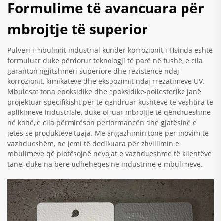
Formulime të avancuara për
mbrojtje të superior
Pulveri i mbulimit industrial kundër korrozionit i Hsinda është
formuluar duke përdorur teknologji të parë në fushë, e cila
garanton ngjitshmëri superiore dhe rezistencë ndaj
korrozionit, kimikateve dhe ekspozimit ndaj rrezatimeve UV.
Mbulesat tona epoksidike dhe epoksidike-poliesterike janë
projektuar specifikisht për të qëndruar kushteve të vështira të
aplikimeve industriale, duke ofruar mbrojtje të qëndrueshme
në kohë, e cila përmirëson performancën dhe gjatësinë e
jetës së produkteve tuaja. Me angazhimin tonë për inovim të
vazhdueshëm, ne jemi të dedikuara për zhvillimin e
mbulimeve që plotësojnë nevojat e vazhdueshme të klientëve
tanë, duke na bërë udhëheqës në industrinë e mbulimeve.