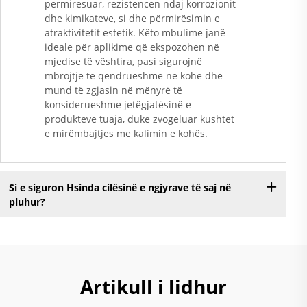
përmirësuar, rezistencën ndaj korrozionit
dhe kimikateve, si dhe përmirësimin e
atraktivitetit estetik. Këto mbulime janë
ideale për aplikime që ekspozohen në
mjedise të vështira, pasi sigurojnë
mbrojtje të qëndrueshme në kohë dhe
mund të zgjasin në mënyrë të
konsiderueshme jetëgjatësinë e
produkteve tuaja, duke zvogëluar kushtet
e mirëmbajtjes me kalimin e kohës.
Si e siguron Hsinda cilësinë e ngjyrave të saj në
pluhur?
Artikull i lidhur