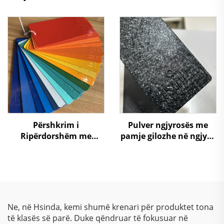
Sand Matt Ngjyrosje
me Pulber me Tekstilë
Pulvere e Qëndrueshme
të Ndjekur për Panelin e
Kabinetit Elektrik
Përshkrim i
Pulver ngjyrosës me
Ripërdorshëm me
pamje gilozhe në ngjyra
Pulver, Ngjyrë Efikase
të ndryshme për
Nga Kostoja me
mobilier
Tekstura të Ndryshme
për Aplikim me Shpruzë
Ne, në Hsinda, kemi shumë krenari për produktet tona
të klasës së parë. Duke qëndruar të fokusuar në