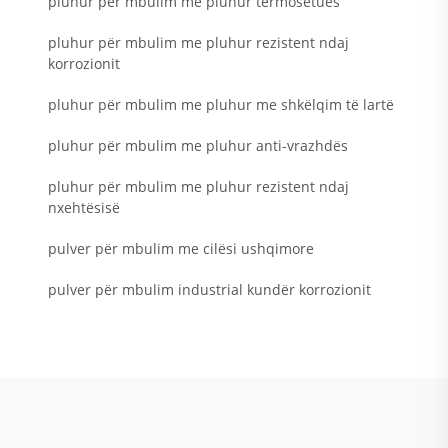
pluhur për mbulim me pluhur termosetues
pluhur për mbulim me pluhur rezistent ndaj
korrozionit
pluhur për mbulim me pluhur me shkëlqim të lartë
pluhur për mbulim me pluhur anti-vrazhdës
pluhur për mbulim me pluhur rezistent ndaj
nxehtësisë
pulver për mbulim me cilësi ushqimore
pulver për mbulim industrial kundër korrozionit