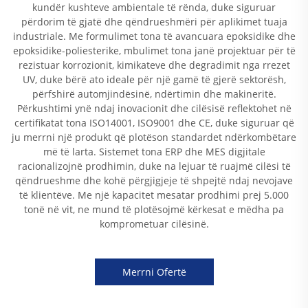
kundër kushteve ambientale të rënda, duke siguruar
përdorim të gjatë dhe qëndrueshmëri për aplikimet tuaja
industriale. Me formulimet tona të avancuara epoksidike dhe
epoksidike-poliesterike, mbulimet tona janë projektuar për të
rezistuar korrozionit, kimikateve dhe degradimit nga rrezet
UV, duke bërë ato ideale për një gamë të gjerë sektorësh,
përfshirë automjindësinë, ndërtimin dhe makineritë.
Përkushtimi ynë ndaj inovacionit dhe cilësisë reflektohet në
certifikatat tona ISO14001, ISO9001 dhe CE, duke siguruar që
ju merrni një produkt që plotëson standardet ndërkombëtare
më të larta. Sistemet tona ERP dhe MES digjitale
racionalizojnë prodhimin, duke na lejuar të ruajmë cilësi të
qëndrueshme dhe kohë përgjigjeje të shpejtë ndaj nevojave
të klientëve. Me një kapacitet mesatar prodhimi prej 5.000
tonë në vit, ne mund të plotësojmë kërkesat e mëdha pa
komprometuar cilësinë.
Merrni Ofertë