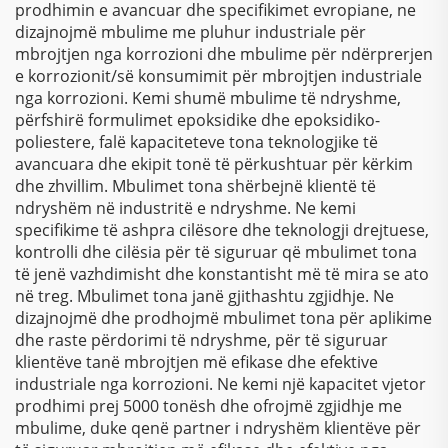
prodhimin e avancuar dhe specifikimet evropiane, ne
dizajnojmë mbulime me pluhur industriale për
mbrojtjen nga korrozioni dhe mbulime për ndërprerjen
e korrozionit/së konsumimit për mbrojtjen industriale
nga korrozioni. Kemi shumë mbulime të ndryshme,
përfshirë formulimet epoksidike dhe epoksidiko-
poliestere, falë kapaciteteve tona teknologjike të
avancuara dhe ekipit tonë të përkushtuar për kërkim
dhe zhvillim. Mbulimet tona shërbejnë klientë të
ndryshëm në industritë e ndryshme. Ne kemi
specifikime të ashpra cilësore dhe teknologji drejtuese,
kontrolli dhe cilësia për të siguruar që mbulimet tona
të jenë vazhdimisht dhe konstantisht më të mira se ato
në treg. Mbulimet tona janë gjithashtu zgjidhje. Ne
dizajnojmë dhe prodhojmë mbulimet tona për aplikime
dhe raste përdorimi të ndryshme, për të siguruar
klientëve tanë mbrojtjen më efikase dhe efektive
industriale nga korrozioni. Ne kemi një kapacitet vjetor
prodhimi prej 5000 tonësh dhe ofrojmë zgjidhje me
mbulime, duke qenë partner i ndryshëm klientëve për