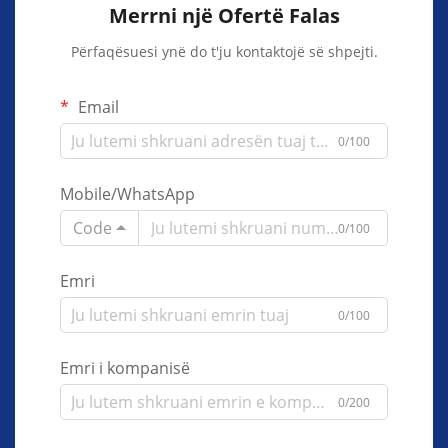
Merrni një Ofertë Falas
Përfaqësuesi ynë do t'ju kontaktojë së shpejti.
Email
0/100
Mobile/WhatsApp
Code
0/100
Emri
0/100
Emri i kompanisë
0/200