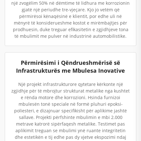
një zvogëlim 50% në dëmtime të lidhura me korrozionin
gjatë një periudhe tre-vjeçare. Kjo jo vetëm që
përmirësoi kënaqësinë e klientit, por edhe uli në
mënyrë të konsiderueshme kostot e mirëmbajtjes për
prodhuesin, duke treguar efikasitetin e zgjidhjeve tona
të mbulimit me pulver në industrinë automobilistike.
Përmirësimi i Qëndrueshmërisë së
Infrastrukturës me Mbulesa Inovative
Një projekt infrastrukturore qytetare kërkonte një
zgjidhje për të mbrojtur strukturat metalike nga kushtet
e rënda motore dhe korrozioni. Hsinda furnizoi
mbulesën tonë speciale në formë pluhuri epoksi-
poliesteri, e dizajnuar specifikisht për aplikime jashtë
sallave. Projekti përfshinte mbulimin e mbi 2.000
metrave katrorë sipërfaqesh metalike. Testimet pas
aplikimit treguan se mbulimi ynë ruante integritetin
dhe estetikën e tij edhe pas dy vjetve ekspozimi ndaj