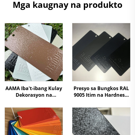
Mga kaugnay na produkto
Presyo sa Bungkos RAL
AAMA Iba't-ibang Kulay
9005 Itim na Hardness,
Dekorasyon na
Texture ng Buhangin,
Kulitsingit na Tekstura
Matt na Texture,
ng Powder Coating na
Matibay na Powder
Pinta para sa Electrical
Coating Paint
Cabinet Panel