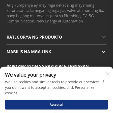
Ang kumpanya ay may mga dekada ng mayamang
karanasan sa larangan ng mga gas valve at anumang iba
pang bagong materyales para sa Plumbing, EV, 5G
Communication, New Energy at Automation
KATEGORYA NG PRODUKTO
MABILIS NA MGA LINK
IMPORMASYON SA PAKIKIPAG-UGNAYAN
We value your privacy
Office add : No.38 Huagang Road ,South Area of chengdu
Modern Industrial Port,Pixian Chengdu Sichuan China
We use cookies and similar tools to provide our services. If
Email :
[email protected]
you don't want to accept all cookies, click Personalize
Tel :
+86-18190826106
cookies.
Accept all
Copyright © 2026 ni Chengdu Hsinda Polymer Materials