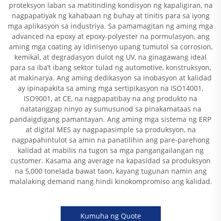
proteksyon laban sa matitinding kondisyon ng kapaligiran, na
nagpapatiyak ng kahabaan ng buhay at tinitis para sa iyong
mga aplikasyon sa industriya. Sa pamamagitan ng aming mga
advanced na epoxy at epoxy-polyester na pormulasyon, ang
aming mga coating ay idinisenyo upang tumutol sa corrosion,
kemikal, at degradasyon dulot ng UV, na ginagawang ideal
para sa iba’t ibang sektor tulad ng automotive, konstruksyon,
at makinarya. Ang aming dedikasyon sa inobasyon at kalidad
ay ipinapakita sa aming mga sertipikasyon na ISO14001,
ISO9001, at CE, na nagpapatibay na ang produkto na
natatanggap ninyo ay sumusunod sa pinakamataas na
pandaigdigang pamantayan. Ang aming mga sistema ng ERP
at digital MES ay nagpapasimple sa produksyon, na
nagpapahintulot sa amin na panatilihin ang pare-parehong
kalidad at mabilis na tugon sa mga pangangailangan ng
customer. Kasama ang average na kapasidad sa produksyon
na 5,000 tonelada bawat taon, kayang tugunan namin ang
malalaking demand nang hindi kinokompromiso ang kalidad.
Kumuha ng Quote