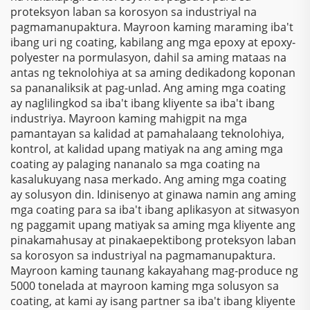
proteksyon laban sa korosyon sa industriyal na
pagmamanupaktura. Mayroon kaming maraming iba't
ibang uri ng coating, kabilang ang mga epoxy at epoxy-
polyester na pormulasyon, dahil sa aming mataas na
antas ng teknolohiya at sa aming dedikadong koponan
sa pananaliksik at pag-unlad. Ang aming mga coating
ay naglilingkod sa iba't ibang kliyente sa iba't ibang
industriya. Mayroon kaming mahigpit na mga
pamantayan sa kalidad at pamahalaang teknolohiya,
kontrol, at kalidad upang matiyak na ang aming mga
coating ay palaging nananalo sa mga coating na
kasalukuyang nasa merkado. Ang aming mga coating
ay solusyon din. Idinisenyo at ginawa namin ang aming
mga coating para sa iba't ibang aplikasyon at sitwasyon
ng paggamit upang matiyak sa aming mga kliyente ang
pinakamahusay at pinakaepektibong proteksyon laban
sa korosyon sa industriyal na pagmamanupaktura.
Mayroon kaming taunang kakayahang mag-produce ng
5000 tonelada at mayroon kaming mga solusyon sa
coating, at kami ay isang partner sa iba't ibang kliyente