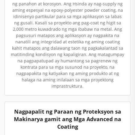
ng panahon at korosyon. Ang Hsinda ay nag-supply ng
aming espesyal na epoxy-polyester powder coating, na
idinisenyo partikular para sa mga aplikasyon sa labas
ng gusali. Kasali sa proyekto ang pag-coat ng higit sa
2,000 metro kuwadrado ng mga ibabaw na metal. Ang
pagsusuri matapos ang aplikasyon ay nagpakita na
nanatili ang integridad at estetika ng aming coating
kahit matapos ang dalawang taon ng pagkakalantad sa
matitinding kondisyon ng kapaligiran. Ang matagumpay
na pagpapatupad ay humantong sa pagrenew ng
kontrata para sa mga susunod na proyekto, na
nagpapakita ng katiyakan ng aming produkto at ng
halaga na aming inilalaan sa mga proyektong
imprastruktura.
Nagpapalit ng Paraan ng Proteksyon sa
Makinarya gamit ang Mga Advanced na
Coating