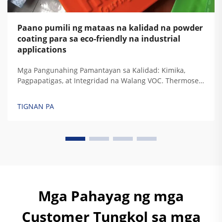
Paano pumili ng mataas na kalidad na powder
coating para sa eco-friendly na industrial
applications
Mga Pangunahing Pamantayan sa Kalidad: Kimika,
Pagpapatigas, at Integridad na Walang VOC. Thermoset
vs. Thermoplastic: Pagsusunod ng Kimika ng Resin sa
Mga Hinihinging Tibay sa Industriya. Kapag nag-cure
TIGNAN PA
ang thermoset resins, bumubuo sila ng permanenteng
mga cross-linked na ugnayan na nagbibigay sa kanila
ng tunay...
Mga Pahayag ng mga
Customer Tungkol sa mga