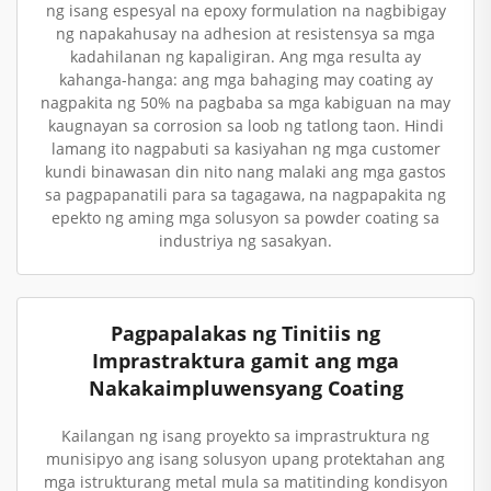
ng isang espesyal na epoxy formulation na nagbibigay
ng napakahusay na adhesion at resistensya sa mga
kadahilanan ng kapaligiran. Ang mga resulta ay
kahanga-hanga: ang mga bahaging may coating ay
nagpakita ng 50% na pagbaba sa mga kabiguan na may
kaugnayan sa corrosion sa loob ng tatlong taon. Hindi
lamang ito nagpabuti sa kasiyahan ng mga customer
kundi binawasan din nito nang malaki ang mga gastos
sa pagpapanatili para sa tagagawa, na nagpapakita ng
epekto ng aming mga solusyon sa powder coating sa
industriya ng sasakyan.
Pagpapalakas ng Tinitiis ng
Imprastraktura gamit ang mga
Nakakaimpluwensyang Coating
Kailangan ng isang proyekto sa imprastruktura ng
munisipyo ang isang solusyon upang protektahan ang
mga istrukturang metal mula sa matitinding kondisyon