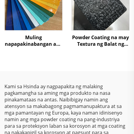
Muling
Powder Coating na may
napapakinabangan ang
Textura ng Balat ng
Powder Coating na
Buwaya sa Iba’t Ibang
Murang Paint na may
Kulay para sa Mga
Iba't ibang Tekstura
Kasangkapan
para sa Pag-spray
Kami sa Hsinda ay nagpapakita ng malaking
pagkamangha sa aming mga produkto na nasa
pinakamataas na antas. Naibibigay namin ang
atensyon sa makabagong pagmamanupaktura at sa
mga pamantayan ng Europa, kaya naman idinisenyo
namin ang mga powder coating na pang-industriya
para sa proteksyon laban sa korosyon at mga coating
na nakakapigil sa korosyon at pagsuot para sa