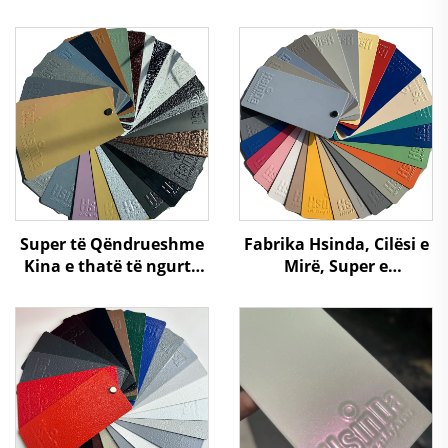
Super të Qëndrueshme
Fabrika Hsinda, Cilësi e
Kina e thatë të ngurtë
Mirë, Super e
Përmbushje me pluhur
Qëndrueshme,
Fabrikantë me çmime
Elektrostatike, Pulmon i
të ulëta për
Spruajt me Ngjyra të
Distribuitorë Shitës
Ndryshme në Stok