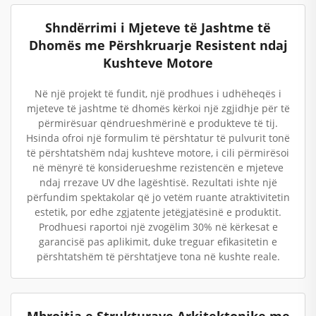
Shndërrimi i Mjeteve të Jashtme të
Dhomës me Përshkruarje Resistent ndaj
Kushteve Motore
Në një projekt të fundit, një prodhues i udhëheqës i
mjeteve të jashtme të dhomës kërkoi një zgjidhje për të
përmirësuar qëndrueshmërinë e produkteve të tij.
Hsinda ofroi një formulim të përshtatur të pulvurit tonë
të përshtatshëm ndaj kushteve motore, i cili përmirësoi
në mënyrë të konsiderueshme rezistencën e mjeteve
ndaj rrezave UV dhe lagështisë. Rezultati ishte një
përfundim spektakolar që jo vetëm ruante atraktivitetin
estetik, por edhe zgjatente jetëgjatësinë e produktit.
Prodhuesi raportoi një zvogëlim 30% në kërkesat e
garancisë pas aplikimit, duke treguar efikasitetin e
përshtatshëm të përshtatjeve tona në kushte reale.