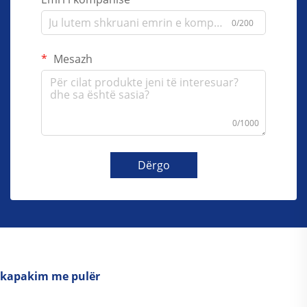
0/200
Mesazh
0/1000
Dërgo
kapakim me pulër