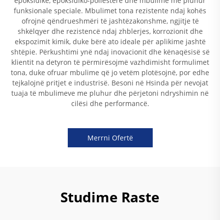
epoksidike, epoksidiko-poliestere dhe mbulime me pluhur
funksionale speciale. Mbulimet tona rezistente ndaj kohës
ofrojnë qëndrueshmëri të jashtëzakonshme, ngjitje të
shkëlqyer dhe rezistencë ndaj zhblerjes, korrozionit dhe
ekspozimit kimik, duke bërë ato ideale për aplikime jashtë
shtëpie. Përkushtimi ynë ndaj inovacionit dhe kënaqësisë së
klientit na detyron të përmirësojmë vazhdimisht formulimet
tona, duke ofruar mbulime që jo vetëm plotësojnë, por edhe
tejkalojnë pritjet e industrisë. Besoni në Hsinda për nevojat
tuaja të mbulimeve me pluhur dhe përjetoni ndryshimin në
cilësi dhe performancë.
Merrni Ofertë
Studime Raste