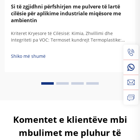
Si të zgjidhni përfshirjen me pulvere të lartë
cilësie për aplikime industriale miqësore me
ambientin
Kriteret Kryesore të Cilësisë: Kimia, Zhvillimi dhe
Integriteti pa VOC: Termoset kundrejt Termoplastike:
Përputhja e Kimisë së Rezinit me Kërkesat e
Qëndrueshmërisë Industriale Kur rezinet termoset
Shiko më shumë
zhvillohen, ato krijojnë këto lidhje të përhershme të
ngjitur që u japin atyre vërtetë...
Komentet e klientëve mbi
mbulimet me pluhur të