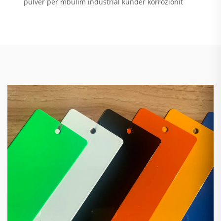
pulver për mbulim industrial kundër korrozionit