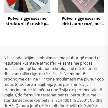
Pulver ngjyrosës me
Pulver ngjyrosës me
strukturë të trashë pa
efekt auror rozë, me
TGIC, me teksturë
ndryshim super të
rrudhore, poliester
ngjyrës si kameleon,
metalik, me shkëlqim
dhe me efekt laser për
përfundim metalik
Në Hsinda, krijimi i mbulimeve me pluhur që mund të
rezistojnë kushteve atmosferike është një proces i
hollësishëm që kombinon teknologjinë më të fundit
dhe kontrollin rigoroz të cilësisë. Ne mund të
prodhojmë deri në *** tonë mbulimesh me pluhur çdo
muaj. Gjatë tërë muajit, vija jonë përfshin 8 vija
eksperimentale të mëdha dhe 3 vija eksperimentale të
vogla. Çdo formulim testohet për t’u përputhur me
standardet ndërkombëtare ISO14001, ISO9001, CE dhe
RoHS. Qendra jonë e Kërkimit dhe Zhvillimit është e