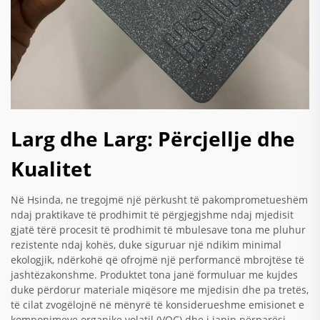
Larg dhe Larg: Përcjellje dhe
Kualitet
Në Hsinda, ne tregojmë një përkusht të pakomprometueshëm
ndaj praktikave të prodhimit të përgjegjshme ndaj mjedisit
gjatë tërë procesit të prodhimit të mbulesave tona me pluhur
rezistente ndaj kohës, duke siguruar një ndikim minimal
ekologjik, ndërkohë që ofrojmë një performancë mbrojtëse të
jashtëzakonshme. Produktet tona janë formuluar me kujdes
duke përdorur materiale miqësore me mjedisin dhe pa tretës,
të cilat zvogëlojnë në mënyrë të konsiderueshme emisionet e
komponimeve organike volatil (VOC) dhe i japin përparësi