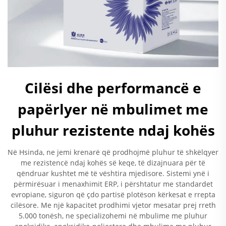
Cilësi dhe performancë e
papërlyer në mbulimet me
pluhur rezistente ndaj kohës
Në Hsinda, ne jemi krenarë që prodhojmë pluhur të shkëlqyer
me rezistencë ndaj kohës së keqe, të dizajnuara për të
qëndruar kushtet më të vështira mjedisore. Sistemi ynë i
përmirësuar i menaxhimit ERP, i përshtatur me standardet
evropiane, siguron që çdo partisë plotëson kërkesat e rrepta
cilësore. Me një kapacitet prodhimi vjetor mesatar prej rreth
5.000 tonësh, ne specializohemi në mbulime me pluhur