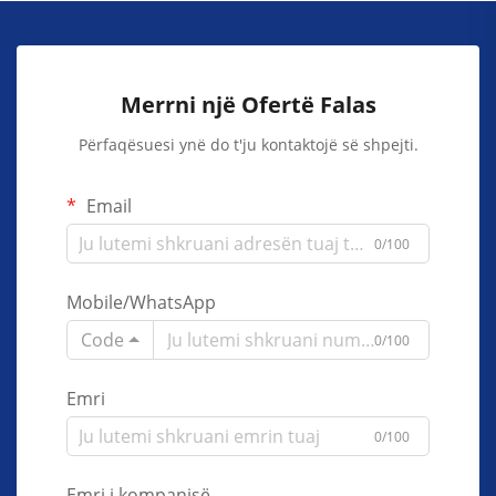
Merrni një Ofertë Falas
Përfaqësuesi ynë do t'ju kontaktojë së shpejti.
Email
0/100
Mobile/WhatsApp
Code
0/100
Emri
0/100
Emri i kompanisë