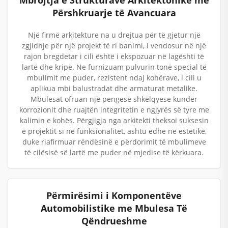
Mbrojtja e Strukturave Arkitektonike me
Përshkruarje të Avancuara
Një firmë arkitekture na u drejtua për të gjetur një
zgjidhje për një projekt të ri banimi, i vendosur në një
rajon bregdetar i cili është i ekspozuar në lagështi të
lartë dhe kripë. Ne furnizuam pulvurin tonë special të
mbulimit me puder, rezistent ndaj kohërave, i cili u
aplikua mbi balustradat dhe armaturat metalike.
Mbulesat ofruan një pengesë shkëlqyese kundër
korrozionit dhe ruajtën integritetin e ngjyrës së tyre me
kalimin e kohës. Përgjigja nga arkitekti theksoi suksesin
e projektit si në funksionalitet, ashtu edhe në estetikë,
duke riafirmuar rëndësinë e përdorimit të mbulimeve
të cilësisë së lartë me puder në mjedise të kërkuara.
Përmirësimi i Komponentëve
Automobilistike me Mbulesa Të
Qëndrueshme