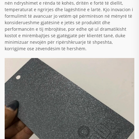
nën ndryshimet e rënda të kohës, dritën e fortë të diellit,
temperaturat e ngrirjes dhe lagështinë e lartë. Kjo inovacion i
formulimit të avancuar jo vetëm që përmirëson në mënyrë të
konsiderueshme gjatësinë e jetës së produktit dhe
performancën e tij mbrojtëse, por edhe që ul dramatikisht
kostot e mirëmbajtjes së gjatëgjatë për klientët tanë, duke
minimizuar nevojën për ripërshkruarje të shpeshta,
korrigjime ose zëvendësim të hershëm.