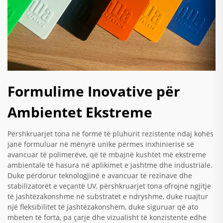
Formulime Inovative për
Ambientet Ekstreme
Përshkruarjet tona në formë të pluhurit rezistente ndaj kohës
janë formuluar në mënyrë unike përmes inxhinierisë së
avancuar të polimerëve, që të mbajnë kushtet më ekstreme
ambientale të hasura në aplikimet e jashtme dhe industriale.
Duke përdorur teknologjinë e avancuar të rezinave dhe
stabilizatorët e veçantë UV, përshkruarjet tona ofrojnë ngjitje
të jashtëzakonshme në substratet e ndryshme, duke ruajtur
një fleksibilitet të jashtëzakonshëm, duke siguruar që ato
mbeten të forta, pa çarje dhe vizualisht të konzistente edhe