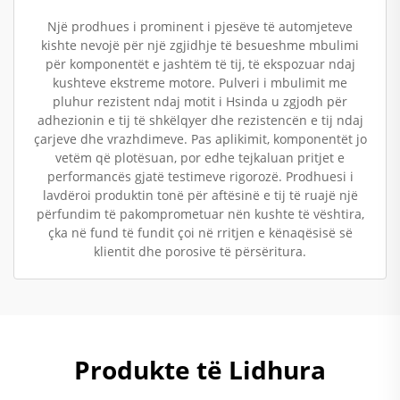
Një prodhues i prominent i pjesëve të automjeteve
kishte nevojë për një zgjidhje të besueshme mbulimi
për komponentët e jashtëm të tij, të ekspozuar ndaj
kushteve ekstreme motore. Pulveri i mbulimit me
pluhur rezistent ndaj motit i Hsinda u zgjodh për
adhezionin e tij të shkëlqyer dhe rezistencën e tij ndaj
çarjeve dhe vrazhdimeve. Pas aplikimit, komponentët jo
vetëm që plotësuan, por edhe tejkaluan pritjet e
performancës gjatë testimeve rigorozë. Prodhuesi i
lavdëroi produktin tonë për aftësinë e tij të ruajë një
përfundim të pakomprometuar nën kushte të vështira,
çka në fund të fundit çoi në rritjen e kënaqësisë së
klientit dhe porosive të përsëritura.
Produkte të Lidhura