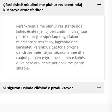
Çfarë është mbulimi me pluhur rezistent ndaj
kushteve atmosferike?
Përshkruajtja me pluhur rezistente ndaj
kohës është një lloj përfundimi i dizajnuar
për të mbrojtur sipërfaqet nga faktorët
mjedisore si rrezet UV, lagështia dhe
kimikatet. Përshkruajtjet tona ofrojnë
qëndrueshmëri të jashtëzakonshme dhe
ruajnë pamjen e tyre me kalimin e kohës,
duke bërë ato ideale për aplikime jashtë
shtëpie.
Si siguron Hsinda cilësinë e produkteve?