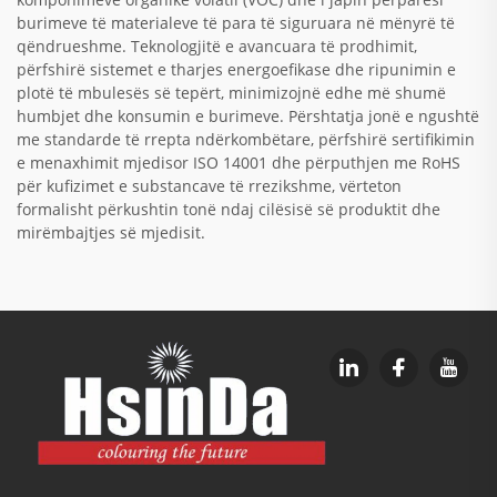
burimeve të materialeve të para të siguruara në mënyrë të
qëndrueshme. Teknologjitë e avancuara të prodhimit,
përfshirë sistemet e tharjes energoefikase dhe ripunimin e
plotë të mbulesës së tepërt, minimizojnë edhe më shumë
humbjet dhe konsumin e burimeve. Përshtatja jonë e ngushtë
me standarde të rrepta ndërkombëtare, përfshirë sertifikimin
e menaxhimit mjedisor ISO 14001 dhe përputhjen me RoHS
për kufizimet e substancave të rrezikshme, vërteton
formalisht përkushtin tonë ndaj cilësisë së produktit dhe
mirëmbajtjes së mjedisit.