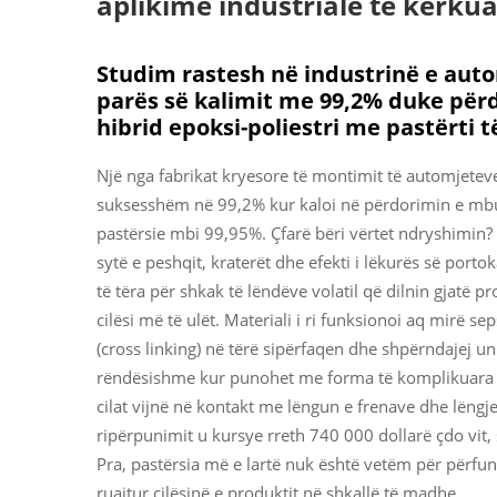
aplikime industriale të kërku
Studim rastesh në industrinë e aut
parës së kalimit me 99,2% duke për
hibrid epoksi-poliestri me pastërti t
Një nga fabrikat kryesore të montimit të automjeteve r
suksesshëm në 99,2% kur kaloi në përdorimin e mbul
pastërsie mbi 99,95%. Çfarë bëri vërtet ndryshimin? 
sytë e peshqit, kraterët dhe efekti i lëkurës së porto
të tëra për shkak të lëndëve volatil që dilnin gjatë 
cilësi më të ulët. Materiali i ri funksionoi aq mirë s
(cross linking) në tërë sipërfaqen dhe shpërndajej u
rëndësishme kur punohet me forma të komplikuara si 
cilat vijnë në kontakt me lëngun e frenave dhe lëngj
ripërpunimit u kursye rreth 740 000 dollarë çdo vit,
Pra, pastërsia më e lartë nuk është vetëm për përfu
ruajtur cilësinë e produktit në shkallë të madhe.