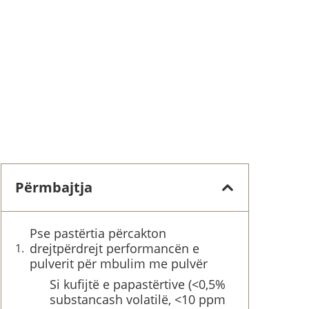
Përmbajtja
Pse pastërtia përcakton
drejtpërdrejt performancën e
pulverit për mbulim me pulvër
Si kufijtë e papastërtive (<0,5%
substancash volatilë, <10 ppm