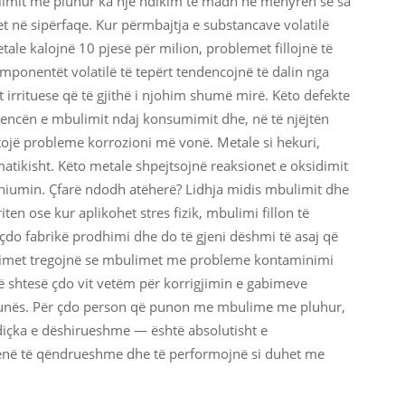
ulimit me pluhur ka një ndikim të madh në mënyrën se sa
t në sipërfaqe. Kur përmbajtja e substancave volatilë
e kalojnë 10 pjesë për milion, problemet fillojnë të
mponentët volatilë të tepërt tendencojnë të dalin nga
 irrituese që të gjithë i njohim shumë mirë. Këto defekte
stencën e mbulimit ndaj konsumimit dhe, në të njëjtën
tojë probleme korrozioni më vonë. Metale si hekuri,
atikisht. Këto metale shpejtsojnë reaksionet e oksidimit
niumin. Çfarë ndodh atëherë? Lidhja midis mbulimit dhe
en ose kur aplikohet stres fizik, mbulimi fillon të
çdo fabrikë prodhimi dhe do të gjeni dëshmi të asaj që
umtimet tregojnë se mbulimet me probleme kontaminimi
 shtesë çdo vit vetëm për korrigjimin e gabimeve
punës. Për çdo person që punon me mbulime me pluhur,
 diçka e dëshirueshme — është absolutisht e
në të qëndrueshme dhe të performojnë si duhet me