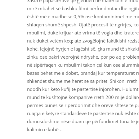
Sasia e papastërtive që gjenden në materialin e mb
mirë mbahet së bashku filmi përfundimtar dhe ngjite
është më e madhe se 0,5% ose kontaminimet me metal
shfaqen shumë shpesh. Gjatë procesit të ngrirjes, ko
mbulimi, duke krijuar ato vrima të vogla dhe krateret
nuk duket vetëm keq; ato zvogëlojnë faktikisht rezi
kohë, lejojnë hyrjen e lagështisë, çka mund të shkak
zinku ose bakri veprojnë ndryshe, por po aq problem
në sipërfaqen ku mbulimi takon çelikun ose alummi
bazës bëhet më e dobët, prandaj kur temperaturat rrit
shkëndet shumë më herët se sa pritet. Shikoni rreth 
ndodh kur këto kufij të pastërtisë injorohen. Hul
mund të kushtojnë kompanive rreth 200 mijë dollarë
përmes punës së ripërdorimit dhe orëve shtesë të 
ruajtja e këtyre standardeve të pastërtisë nuk është
domosdoshme nëse duam që përfundimet tona të je
kalimin e kohës.