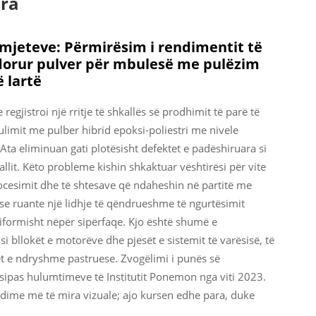
ara
omjeteve: Përmirësim i rendimentit të
dorur pulver për mbulesë me pulëzim
ë lartë
egjistroi një rritje të shkallës së prodhimit të parë të
imit me pulber hibrid epoksi-poliestri me nivele
Ata eliminuan gati plotësisht defektet e padëshiruara si
kallit. Këto probleme kishin shkaktuar vështirësi për vite
procesimit dhe të shtesave që ndaheshin në partitë me
epse ruante një lidhje të qëndrueshme të ngurtësimit
niformisht nëpër sipërfaqe. Kjo është shumë e
bllokët e motorëve dhe pjesët e sistemit të varësisë, të
et e ndryshme pastruese. Zvogëlimi i punës së
 sipas hulumtimeve të Institutit Ponemon nga viti 2023.
ndime më të mira vizuale; ajo kursen edhe para, duke