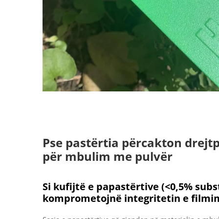
Pse pastërtia përcakton drejt
për mbulim me pulvër
Si kufijtë e papastërtive (<0,5% sub
komprometojnë integritetin e filmi