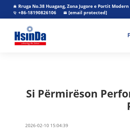
Rruga No.38 Huagang, Zona Jugore e Portit Modern
+86-18190826106
[email protected]
Si Përmirëson Perf
2026-02-10 15:04:39