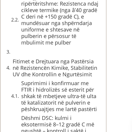
ripërtëritshme: Rezistenca ndaj
cikleve termike (nga â’40 gradë
C deri në +150 gradë C), e
mundësuar nga shpërndarja
uniforme e shtesave në
pulberin e përsosur të
mbulimit me pulber
Fitimet e Drejtuara nga Pastërsia
në Rezistencën Kimike, Stabilitetin
UV dhe Kontrollin e Ngurtësimit
Suprimimi i konfirmuar me
FTIR i hidrolizës së esterit për
shkak të mbetjeve ultra-të ulta
të katalizatorit në pulverin e
pëshkruajtjes me lartë pastërti
Dëshmi DSC: kulmi i
eksotermisë 8–12 gradë C më
ngushtë – kontroll i saktë i