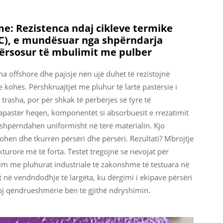
me: Rezistenca ndaj cikleve termike
ë C), e mundësuar nga shpërndarja
përsosur të mbulimit me pulber
ma offshore dhe pajisje nën ujë duhet të rezistojnë
ohës. Përshkruajtjet me pluhur të lartë pastërsie i
 trasha, por për shkak të përbërjes së tyre të
pastër heqen, komponentët si absorbuesit e rrezatimit
t shpërndahen uniformisht në tërë materialin. Kjo
ohen dhe tkurrën përsëri dhe përsëri. Rezultati? Mbrojtje
urore më të forta. Testet tregojnë se nevojat për
im me pluhurat industriale të zakonshme të testuara në
 në vendndodhje të largëta, ku dërgimi i ekipave përsëri
lloj qëndrueshmërie bën të gjithë ndryshimin.