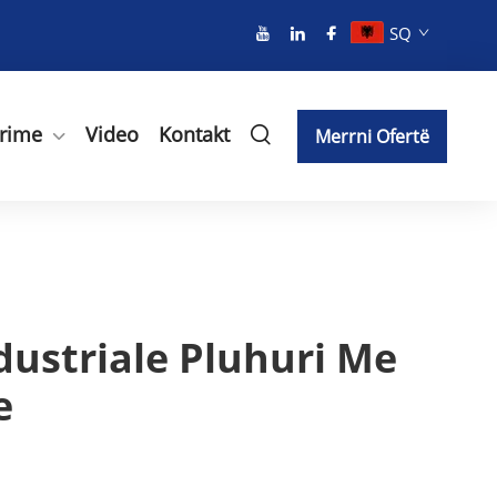
SQ
rime
Video
Kontakt
Merrni Ofertë
ustriale Pluhuri Me
e