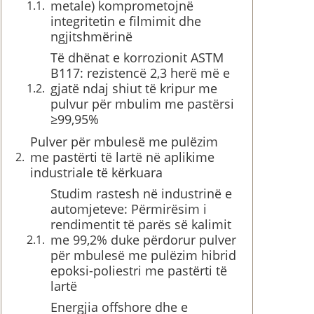
metale) komprometojnë
integritetin e filmimit dhe
ngjitshmërinë
Të dhënat e korrozionit ASTM
B117: rezistencë 2,3 herë më e
gjatë ndaj shiut të kripur me
pulvur për mbulim me pastërsi
≥99,95%
Pulver për mbulesë me pulëzim
me pastërti të lartë në aplikime
industriale të kërkuara
Studim rastesh në industrinë e
automjeteve: Përmirësim i
rendimentit të parës së kalimit
me 99,2% duke përdorur pulver
për mbulesë me pulëzim hibrid
epoksi-poliestri me pastërti të
lartë
Energjia offshore dhe e