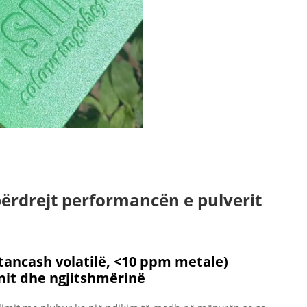
përdrejt performancën e pulverit
stancash volatilë, <10 ppm metale)
mit dhe ngjitshmërinë