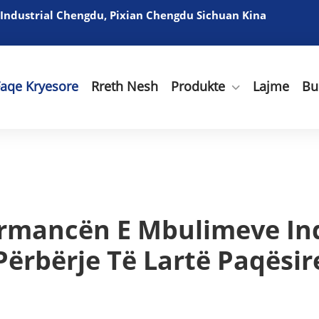
 Industrial Chengdu, Pixian Chengdu Sichuan Kina
Faqe Kryesore
Rreth Nesh
Produkte
Lajme
Bu
ormancën E Mbulimeve Ind
Përbërje Të Lartë Paqësir