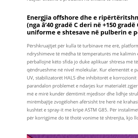
Energjia offshore dhe e ripërtëritsh
(nga â’40 gradë C deri në +150 grad
uniforme e shtesave në pulberin e 
Përshkruajtjet për kulla të turbinave me erë, platfor
ndryshimeve të mëdha të temperaturës me kalimin e k
përballojnë këto sfida jo duke aplikuar shtresa më të
qëndrueshme në nivel molekular. Kur elementët e pa
UV, stabilizatorët HALS dhe inhibitorët e korrozioni
parandalon problemet e ndarjes kur materialët zgjer
më e mirë kundër dëmtimit mjedisor dhe lidhje strukt
mirëmbajtje zvogëlohen afërsisht tre herë në krahas
kushtet e spray-it me kripë ASTM G85. Për instalimet
për korrigjime do të thotë vonime të shtrenjta, kjo 