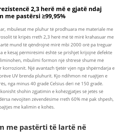
ezistencë 2,3 herë më e gjatë ndaj
im me pastërsi ≥99,95%
uar, mbulesat me pluhur të prodhuara me materiale me
rosolit të kripës rreth 2,3 herë më të mirë krahasuar me
lartë mund të qëndrojnë mirë mbi 2000 orë pa treguar
ja e kësaj përmirësimi është se prishjet krijojnë defekte
e eliminohen, mbulimi formon një shtresë shumë më
korrozionit. Një avantazh tjetër vjen nga shpërndarja e
atorëve UV brenda pluhurit. Kjo ndihmon në ruajtjen e
ës, nga minus 40 gradë Celsius deri në 150 gradë.
onisht shohin zgjatimin e kohëzgjatjes së jetës së
dërsa nevojiten zëvendësime rreth 60% më pak shpesh,
ajtjes me kalimin e kohës.
 me pastërti të lartë në