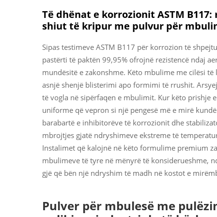
Të dhënat e korrozionit ASTM B117: r
shiut të kripur me pulvur për mbul
Sipas testimeve ASTM B117 për korrozion të shpejt
pastërti të paktën 99,95% ofrojnë rezistencë ndaj ae
mundësitë e zakonshme. Këto mbulime me cilësi të 
asnjë shenjë blisterimi apo formimi të rrushit. Arsye
të vogla në sipërfaqen e mbulimit. Kur këto prishj
uniforme që vepron si një pengesë më e mirë kundër 
barabartë e inhibitorëve të korrozionit dhe stabiliz
mbrojtjes gjatë ndryshimeve ekstreme të temperatur
Instalimet që kalojnë në këto formulime premium zak
mbulimeve të tyre në mënyrë të konsiderueshme, n
gjë që bën një ndryshim të madh në kostot e mirëmb
Pulver për mbulesë me pulëzim