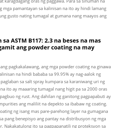
at karagdagang oras ng paggawa. Para sa sinuman na
g mga pamantayan sa kalinisan na ito ay hindi lamang
ung gusto nating tumagal at gumana nang maayos ang
n sa ASTM B117: 2.3 na beses na mas
 gamit ang powder coating na may
nang pagkakalawang, ang mga powder coating na ginawa
linisan na hindi bababa sa 99.95% ay nag-aalok ng
aglaban sa salt spray kumpara sa karaniwang uri ng
a ito ay maaaring tumagal nang higit pa sa 2000 oras
agbuo ng rust. Ang dahilan ng ganitong pagpapabuti ay
mpurities ang maliliit na depekto sa ibabaw ng coating.
 coating ng isang mas pare-parehong layer na gumagana
Isa pang benepisyo ang pantay na distribusyon ng mga
er. Nakakatulong ito sa pagpapanatili ng proteksyon sa