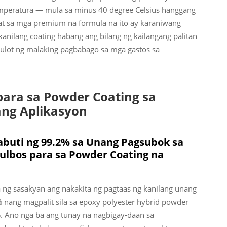
peratura — mula sa minus 40 degree Celsius hanggang
pat sa mga premium na formula na ito ay karaniwang
nilang coating habang ang bilang ng kailangang palitan
lot ng malaking pagbabago sa mga gastos sa
para sa Powder Coating sa
ang Aplikasyon
pabuti ng 99.2% sa Unang Pagsubok sa
ulbos para sa Powder Coating na
g sasakyan ang nakakita ng pagtaas ng kanilang unang
% nang magpalit sila sa epoxy polyester hybrid powder
%. Ano nga ba ang tunay na nagbigay-daan sa