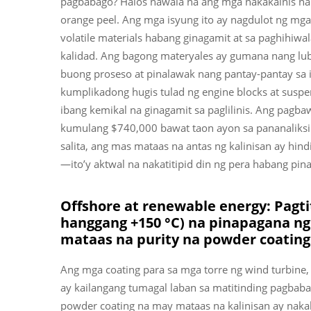
pagbabago? Halos nawala na ang mga nakakainis na d
orange peel. Ang mga isyung ito ay nagdulot ng mga
volatile materials habang ginagamit at sa paghihi
kalidad. Ang bagong materyales ay gumana nang lubos
buong proseso at pinalawak nang pantay-pantay sa 
kumplikadong hugis tulad ng engine blocks at suspen
ibang kemikal na ginagamit sa paglilinis. Ang pagba
kumulang $740,000 bawat taon ayon sa pananaliksik
salita, ang mas mataas na antas ng kalinisan ay hin
—ito’y aktwal na nakatitipid din ng pera habang pin
Offshore at renewable energy: Pagtiti
hanggang +150 °C) na pinapagana ng 
mataas na purity na powder coatin
Ang mga coating para sa mga torre ng wind turbine, 
ay kailangang tumagal laban sa matitinding pagbab
powder coating na may mataas na kalinisan ay nak