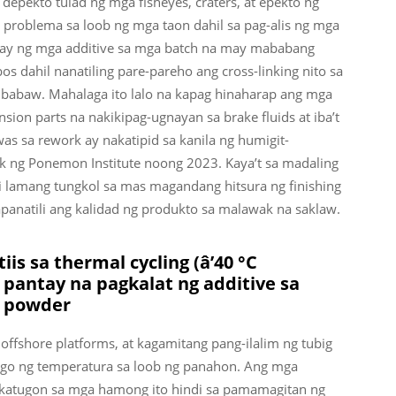
epekto tulad ng mga fisheyes, craters, at epekto ng
 problema sa loob ng mga taon dahil sa pag-alis ng mga
walay ng mga additive sa mga batch na may mababang
 dahil nanatiling pare-pareho ang cross-linking nito sa
ibabaw. Mahalaga ito lalo na kapag hinaharap ang mga
sion parts na nakikipag-ugnayan sa brake fluids at iba’t
was sa rework ay nakatipid sa kanila ng humigit-
 ng Ponemon Institute noong 2023. Kaya’t sa madaling
di lamang tungkol sa mas magandang hitsura ng finishing
apanatili ang kalidad ng produkto sa malawak na saklaw.
is sa thermal cycling (â’40 °C
pantay na pagkalat ng additive sa
g powder
offshore platforms, at kagamitang pang-ilalim ng tubig
ago ng temperatura sa loob ng panahon. Ang mga
akatugon sa mga hamong ito hindi sa pamamagitan ng