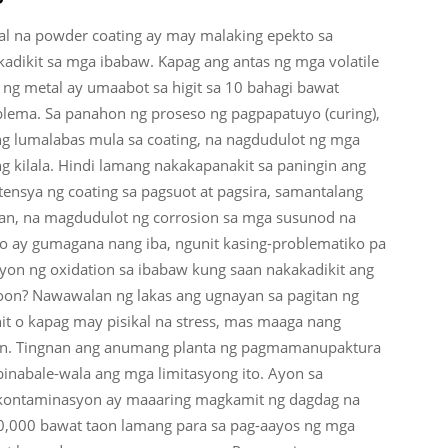
l na powder coating ay may malaking epekto sa
adikit sa mga ibabaw. Kapag ang antas ng mga volatile
ng metal ay umaabot sa higit sa 10 bahagi bawat
lema. Sa panahon ng proseso ng pagpapatuyo (curing),
ng lumalabas mula sa coating, na nagdudulot ng mga
ing kilala. Hindi lamang nakakapanakit sa paningin ang
ensya ng coating sa pagsuot at pagsira, samantalang
an, na magdudulot ng corrosion sa mga susunod na
so ay gumagana nang iba, ngunit kasing-problematiko pa
syon ng oxidation sa ibabaw kung saan nakakadikit ang
oon? Nawawalan ng lakas ang ugnayan sa pagitan ng
nit o kapag may pisikal na stress, mas maaga nang
an. Tingnan ang anumang planta ng pagmamanupaktura
inabale-wala ang mga limitasyong ito. Ayon sa
 kontaminasyon ay maaaring magkamit ng dagdag na
,000 bawat taon lamang para sa pag-aayos ng mga