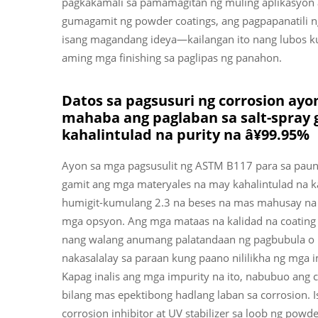
pagkakamali sa pamamagitan ng muling aplikasyon 
gumagamit ng powder coatings, ang pagpapanatili n
isang magandang ideya—kailangan ito nang lubos k
aming mga finishing sa paglipas ng panahon.
Datos sa pagsusuri ng corrosion ayo
mahaba ang paglaban sa salt-spray
kahalintulad na purity na â¥99.95%
Ayon sa mga pagsusulit ng ASTM B117 para sa pau
gamit ang mga materyales na may kahalintulad na ka
humigit-kumulang 2.3 na beses na mas mahusay na p
mga opsyon. Ang mga mataas na kalidad na coating n
nang walang anumang palatandaan ng pagbubula o p
nakasalalay sa paraan kung paano nililikha ng mga i
Kapag inalis ang mga impurity na ito, nabubuo ang
bilang mas epektibong hadlang laban sa corrosion. 
corrosion inhibitor at UV stabilizer sa loob ng powd