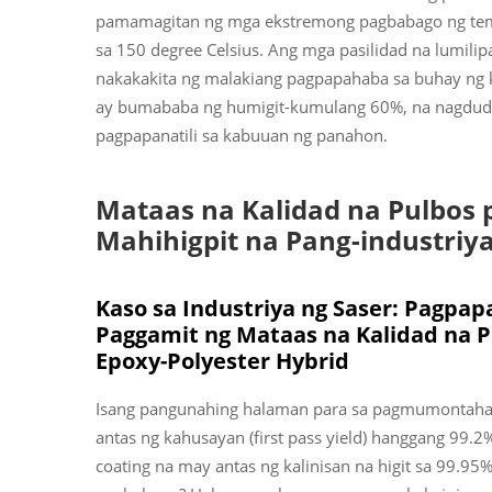
pamamagitan ng mga ekstremong pagbabago ng tem
sa 150 degree Celsius. Ang mga pasilidad na lumili
nakakakita ng malakiang pagpapahaba sa buhay ng ka
ay bumababa ng humigit-kumulang 60%, na nagdudu
pagpapanatili sa kabuuan ng panahon.
Mataas na Kalidad na Pulbos 
Mahihigpit na Pang-industriy
Kaso sa Industriya ng Saser: Pagpa
Paggamit ng Mataas na Kalidad na P
Epoxy-Polyester Hybrid
Isang pangunahing halaman para sa pagmumontaha n
antas ng kahusayan (first pass yield) hanggang 99.2
coating na may antas ng kalinisan na higit sa 99.95