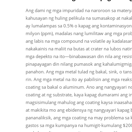
Ang dami ng mga impuridad na naroroon sa materya
kahusayan ng huling pelikula na sumasakop at nakak
ay lumalampas sa 0.5% o kapag ang kontaminasyon 
milyon (ppm), madalas nang lumilitaw ang mga prob
ang labis na mga compound na volatile ay kadalasa
nakakainis na maliit na butas at crater na lubos nat
mga depekto na ito—binabawasan din nila ang resist
pinapayagan din nilang pumasok ang kahalumigmig
panahon. Ang mga metal tulad ng bakal, sink, o tan
rin. Ang mga metal na ito ay pabilisin ang mga reak
coating sa bakal o aluminum. Ano ang nangyayari n
coating at ng substrate, kaya kapag dumarami ang i
magsisimulang mahulog ang coating kaysa inaasah
at makikita mo ang ebidensya ng nangyayari kapag b
pananaliksik, ang mga coating na may problema sa
gastos sa mga kumpanya na humigit-kumulang $200