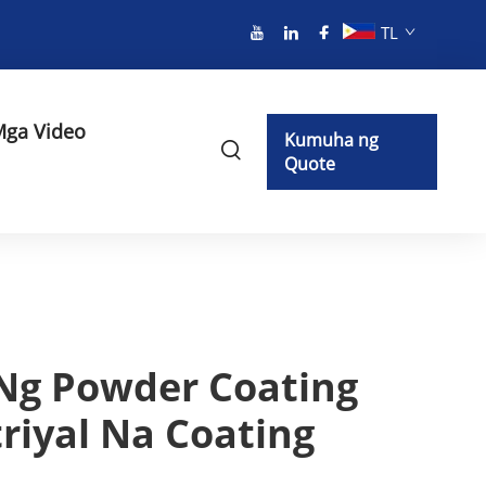
TL
ga Video
Kumuha ng
Quote
Ng Powder Coating
iyal Na Coating