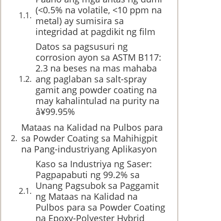
(<0.5% na volatile, <10 ppm na
metal) ay sumisira sa
integridad at pagdikit ng film
Datos sa pagsusuri ng
corrosion ayon sa ASTM B117:
2.3 na beses na mas mahaba
ang paglaban sa salt-spray
gamit ang powder coating na
may kahalintulad na purity na
â¥99.95%
Mataas na Kalidad na Pulbos para
sa Powder Coating sa Mahihigpit
na Pang-industriyang Aplikasyon
Kaso sa Industriya ng Saser:
Pagpapabuti ng 99.2% sa
Unang Pagsubok sa Paggamit
ng Mataas na Kalidad na
Pulbos para sa Powder Coating
na Epoxy-Polyester Hybrid