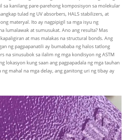
il sa kanilang pare-parehong komposisyon sa molekular
sangkap tulad ng UV absorbers, HALS stabilizers, at
ong materyal. Ito ay nagpipigil sa mga isyu ng
 na lumalawak at sumusukat. Ano ang resulta? Mas
kapaligiran at mas malakas na structural bonds. Ang
gan ng pagpapanatili ay bumababa ng halos tatlong
rs na sinusubok sa ilalim ng mga kondisyon ng ASTM
yong lokasyon kung saan ang pagpapadala ng mga tauhan
g mahal na mga delay, ang ganitong uri ng tibay ay