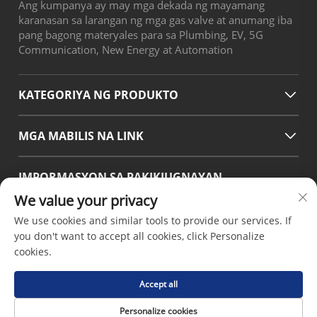
Ang kumpanya ay may mga dekada ng mayamang
karanasan sa larangan ng mga gas valve at anumang iba
pang bagong materyales para sa Plumbing, EV, 5G
Communication, New Energy at Automation
KATEGORIYA NG PRODUKTO
MGA MABILIS NA LINK
IMPORMASYON SA PAKIKIUGNAYAN
We value your privacy
Office add : No.38 Huagang Road ,South Area of chengdu
Modern Industrial Port,Pixian Chengdu Sichuan China
We use cookies and similar tools to provide our services. If
Email:
[email protected]
you don't want to accept all cookies, click Personalize
Tel:
+86-18190826106
cookies.
Accept all
Copyright © 2026 ni Chengdu Hsinda Polymer Materials
Personalize cookies