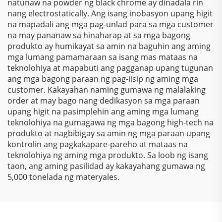
natunaw na powder ng black chrome ay dinadala rin
nang electrostatically. Ang isang inobasyon upang higit
na mapadali ang mga pag-unlad para sa mga customer
na may pananaw sa hinaharap at sa mga bagong
produkto ay humikayat sa amin na baguhin ang aming
mga lumang pamamaraan sa isang mas mataas na
teknolohiya at mapabuti ang pagganap upang tugunan
ang mga bagong paraan ng pag-iisip ng aming mga
customer. Kakayahan naming gumawa ng malalaking
order at may bago nang dedikasyon sa mga paraan
upang higit na pasimplehin ang aming mga lumang
teknolohiya na gumagawa ng mga bagong high-tech na
produkto at nagbibigay sa amin ng mga paraan upang
kontrolin ang pagkakapare-pareho at mataas na
teknolohiya ng aming mga produkto. Sa loob ng isang
taon, ang aming pasilidad ay kakayahang gumawa ng
5,000 tonelada ng materyales.