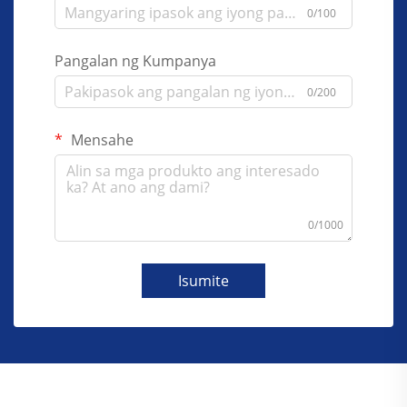
0/100
Pangalan ng Kumpanya
0/200
Mensahe
0/1000
Isumite