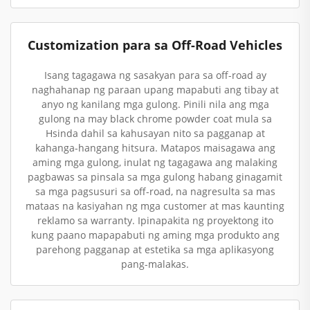
Customization para sa Off-Road Vehicles
Isang tagagawa ng sasakyan para sa off-road ay
naghahanap ng paraan upang mapabuti ang tibay at
anyo ng kanilang mga gulong. Pinili nila ang mga
gulong na may black chrome powder coat mula sa
Hsinda dahil sa kahusayan nito sa pagganap at
kahanga-hangang hitsura. Matapos maisagawa ang
aming mga gulong, inulat ng tagagawa ang malaking
pagbawas sa pinsala sa mga gulong habang ginagamit
sa mga pagsusuri sa off-road, na nagresulta sa mas
mataas na kasiyahan ng mga customer at mas kaunting
reklamo sa warranty. Ipinapakita ng proyektong ito
kung paano mapapabuti ng aming mga produkto ang
parehong pagganap at estetika sa mga aplikasyong
pang-malakas.