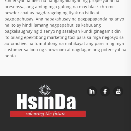
komersyal na fleet na nangangailangan ng propesyonal na
presensya, ang aming mga gulong na may black chrome
powder coat ay nagdaragdag ng tiyak na istilo at
pagpapahusay. Ang napakahusay na pagpapaganda ng anyo
na ito ay hindi lamang nagpapabuti sa kabuuang
pagkakaugnay ng disenyo ng sasakyan kundi ginagamit din
ito bilang epektibong marketing tool para sa mga negosyo sa
automotive, na tumutulong na mahikayat ang pansin ng mga
customer sa loob ng showroom at dagdagan ang potensyal na
benta.