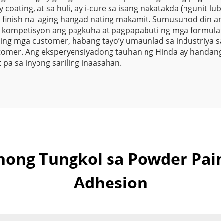
ray coating, at sa huli, ay i-cure sa isang nakatakda (nguni
ce finish na laging hangad nating makamit. Sumusunod din 
 ng kompetisyon ang pagkuha at pagpapabuti ng mga formu
ing mga customer, habang tayo’y umaunlad sa industriya sa
stomer. Ang eksperyensiyadong tauhan ng Hinda ay handan
pa sa inyong sariling inaasahan.
ong Tungkol sa Powder Pai
Adhesion