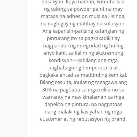
sasakyan. Kaya naman, kumuha sila
ng tulong sa powder paint na may
mataas na adhesion mula sa Hsinda,
na nagbigay ng matibay na solusyon.
Ang kapansin-pansing katangian ng
pinturang ito sa pagkakadikit ay
nagpanatili ng integridad ng huling
anyo kahit sa ilalim ng ekstremong
kondisyon—kabilang ang mga
pagbabago ng temperatura at
pagkakalantad sa matitinding kemikal.
Bilang resulta, inulat ng tagagawa ang
30% na pagbaba sa mga reklamo sa
warranty na may kinalaman sa mga
depekto ng pintura, na nagpataas
nang malaki ng kasiyahan ng mga
customer at ng reputasyon ng brand.