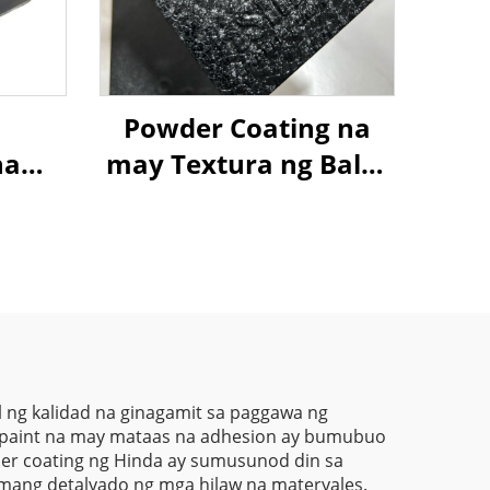
Powder Coating na
na
may Textura ng Balat
der
ng Buwaya sa Iba’t
ra sa
Ibang Kulay para sa
e at
Mga Kasangkapan
ng
 ng kalidad na ginagamit sa paggawa ng
r paint na may mataas na adhesion ay bumubuo
wder coating ng Hinda ay sumusunod din sa
mang detalyado ng mga hilaw na materyales.