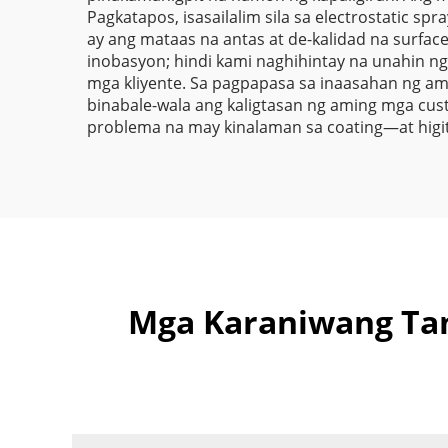
Pagkatapos, isasailalim sila sa electrostatic sp
ay ang mataas na antas at de-kalidad na surfa
inobasyon; hindi kami naghihintay na unahin
mga kliyente. Sa pagpapasa sa inaasahan ng am
binabale-wala ang kaligtasan ng aming mga cu
problema na may kinalaman sa coating—at higit 
Mga Karaniwang Tan