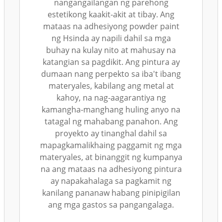
nangangailangan ng parehong
estetikong kaakit-akit at tibay. Ang
mataas na adhesiyong powder paint
ng Hsinda ay napili dahil sa mga
buhay na kulay nito at mahusay na
katangian sa pagdikit. Ang pintura ay
dumaan nang perpekto sa iba't ibang
materyales, kabilang ang metal at
kahoy, na nag-aagarantiya ng
kamangha-manghang huling anyo na
tatagal ng mahabang panahon. Ang
proyekto ay tinanghal dahil sa
mapagkamalikhaing paggamit ng mga
materyales, at binanggit ng kumpanya
na ang mataas na adhesiyong pintura
ay napakahalaga sa pagkamit ng
kanilang pananaw habang pinipigilan
ang mga gastos sa pangangalaga.