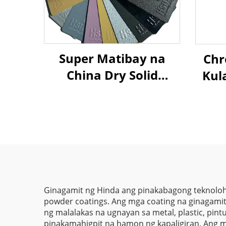
Super Matibay na
Chr
China Dry Solid
Kul
Powder Coating Paint
In
Factory
Mat
Manufacturers
Powd
Murang Presyo para
Pai
sa Distributors at
Retailers
Ginagamit ng Hinda ang pinakabagong teknoloh
powder coatings. Ang mga coating na ginagami
ng malalakas na ugnayan sa metal, plastic, pin
pinakamahigpit na hamon ng kapaligiran. Ang 