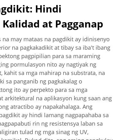
gdikit: Hindi
Kalidad at Pagganap
 na may mataas na pagdikit ay idinisenyo
or na pagkakadikit at tibay sa iba't ibang
rpektong pagpipilian para sa maraming
ging pormulasyon nito ay nagtiyak ng
, kahit sa mga mahirap na substrata, na
i sa panganib ng pagkakalag o
tong ito ay perpekto para sa mga
at arkitektural na aplikasyon kung saan ang
kong atractibo ay napakahalaga. Ang
pagdikit ay hindi lamang nagpapahaba sa
agpapabuti rin ng resistensya laban sa
ligiran tulad ng mga sinag ng UV,