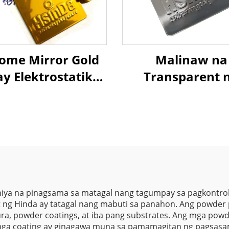
ome Mirror Gold
Malinaw na
ay Elektrostatiko
Transparent 
it at Kemikal na
Acrylic na Pow
ibay sa Oxidize
Coating Spray pa
er Coating Spray
Bahagi ng Kots
nt para sa Metal
mga Bahagi 
Fabrication
Automotive
iya na pinagsama sa matagal nang tagumpay sa pagkontrol
t ng Hinda ay tatagal nang mabuti sa panahon. Ang powde
tura, powder coatings, at iba pang substrates. Ang mga po
mga coating ay ginagawa muna sa pamamagitan ng pagsasa