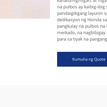
kahalumigmigan, at mga 
na pulbos ay kaibig-ibig
pandaigdigang layunin 
dedikasyon ng Hsinda sa
pangkulay na pulbos na m
merkado, na nagbibigay
para sa tiyak na pangan
Kumuha ng Quote