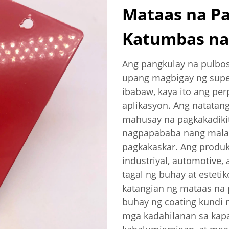
Mataas na Pa
Katumbas na 
Ang pangkulay na pulbos
upang magbigay ng superi
ibabaw, kaya ito ang pe
aplikasyon. Ang natatan
mahusay na pagkakadikit
nagpapababa nang malak
pagkakaskar. Ang produk
industriyal, automotive, 
tagal ng buhay at esteti
katangian ng mataas na 
buhay ng coating kundi n
mga kadahilanan sa kapa