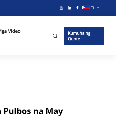
TL
ga Video
Kumuha ng
Quote
 Pulbos na May