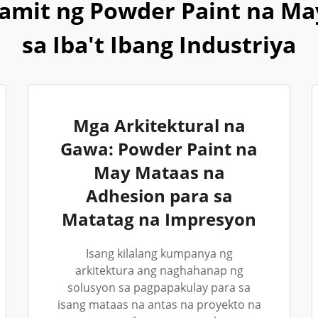
mit ng Powder Paint na Ma
sa Iba't Ibang Industriya
Mga Arkitektural na
Gawa: Powder Paint na
May Mataas na
Adhesion para sa
Matatag na Impresyon
Isang kilalang kumpanya ng
arkitektura ang naghahanap ng
solusyon sa pagpapakulay para sa
isang mataas na antas na proyekto na