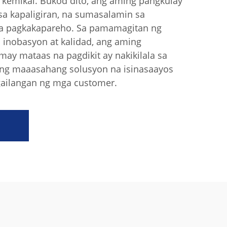
kemikal. Bukod dito, ang aming pangkulay
 sa kapaligiran, na sumasalamin sa
sa pagkakapareho. Sa pamamagitan ng
 inobasyon at kalidad, ang aming
ay mataas na pagdikit ay nakikilala sa
 ng maaasahang solusyon na isinasaayos
gailangan ng mga customer.