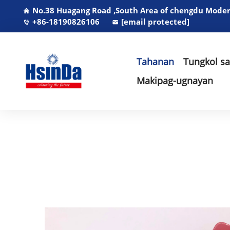
No.38 Huagang Road ,South Area of chengdu Modern
+86-18190826106
[email protected]
Tahanan
Tungkol s
Makipag-ugnayan