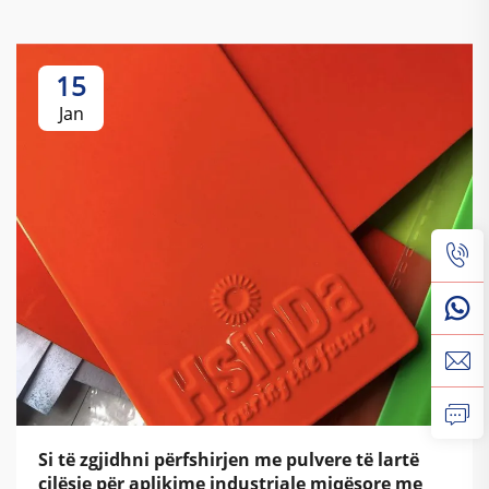
15
Jan
Si të zgjidhni përfshirjen me pulvere të lartë
cilësie për aplikime industriale miqësore me