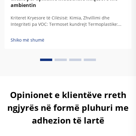
ambientin
Kriteret Kryesore të Cilësisë: Kimia, Zhvillimi dhe
Integriteti pa VOC: Termoset kundrejt Termoplastike:
Përputhja e Kimisë së Rezinit me Kërkesat e
Qëndrueshmërisë Industriale Kur rezinet termoset
Shiko më shumë
zhvillohen, ato krijojnë këto lidhje të përhershme të
ngjitur që u japin atyre vërtetë...
Opinionet e klientëve rreth
ngjyrës në formë pluhuri me
adhezion të lartë