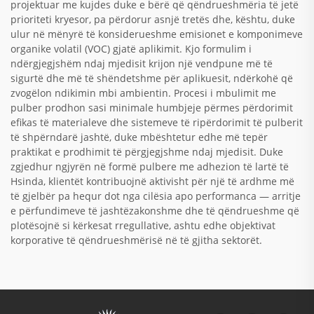
projektuar me kujdes duke e bërë që qëndrueshmëria të jetë
prioriteti kryesor, pa përdorur asnjë tretës dhe, kështu, duke
ulur në mënyrë të konsiderueshme emisionet e komponimeve
organike volatil (VOC) gjatë aplikimit. Kjo formulim i
ndërgjegjshëm ndaj mjedisit krijon një vendpune më të
sigurtë dhe më të shëndetshme për aplikuesit, ndërkohë që
zvogëlon ndikimin mbi ambientin. Procesi i mbulimit me
pulber prodhon sasi minimale humbjeje përmes përdorimit
efikas të materialeve dhe sistemeve të ripërdorimit të pulberit
të shpërndarë jashtë, duke mbështetur edhe më tepër
praktikat e prodhimit të përgjegjshme ndaj mjedisit. Duke
zgjedhur ngjyrën në formë pulbere me adhezion të lartë të
Hsinda, klientët kontribuojnë aktivisht për një të ardhme më
të gjelbër pa hequr dot nga cilësia apo performanca — arritje
e përfundimeve të jashtëzakonshme dhe të qëndrueshme që
plotësojnë si kërkesat rregullative, ashtu edhe objektivat
korporative të qëndrueshmërisë në të gjitha sektorët.