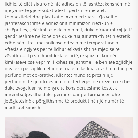
lidhje, të cilët sigurojnë një adhezion të jashtëzakonshëm në
një gamë të gjerë substratesh, përfshirë metalet,
kompozitetet dhe plastikat e inxhinierizuara. Kjo veti e
jashtëzakonshme e adhezionit minimizon rrezikun e
shkëputjes, çelësimit ose delaminimit, duke ofruar mbrojtje të
qëndrueshme në kohë dhe duke ruajtur atraktivitetin estetik
edhe nën stres mekanik ose ndryshime temperaturash.
Aftësia e ngjyrës për të lidhur efikasisisht në mjedise të
vështira—si p.sh. humidesia e lartë, ekspozimi kundër
kimikateve ose veprimi i kohës së jashtme—e bën atë zgjidhje
ideale si për aplikimet industriale të kërkuara, ashtu edhe për
përfundimet dekorative. Klientët mund të presin një
përfundim të qëndrueshëm dhe tërheqës që i reziston kohës,
duke zvogëluar në mënyrë të konsiderueshme kostot e
mirëmbajtjes dhe duke përmirësuar performancën dhe
jetëgjatësinë e përgjithshme të produktit në një numër të
madh aplikimesh.