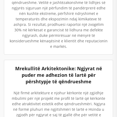
qëndrueshme. Vetitë e jashtëzakonshme të lidhjes së
ngjyrës siguruan një përfundim të pandërprerë edhe
nën kushte ekstreme, përfshirë ndryshimet e
temperaturës dhe ekspozimin ndaj kimikateve të
ashpra. Si rezultat, prodhuesi raportoi një zvogëlim
30% në kërkesat e garancisë të lidhura me defekte
ngjyrash, duke përmirësuar në mënyrë të
konsiderueshme kënaqësinë e klientit dhe reputacionin
e markës.
Mrekullitë Arkitektonike: Ngjyrat në
puder me adhezion të lartë për
përshtypje të qëndrueshme
Një firmë arkitekture e njohur kërkonte një zgjidhje
mbulimi për një projekt me profil të lartë që kërkonte
edhe atraktivitet estetik edhe qëndrueshmëri. Ngjyra
në formë pluhuri me ngjitshmëri të lartë e Hsinda u
zgjodh për ngjyrat e saj të gjallë dhe për vetitë e