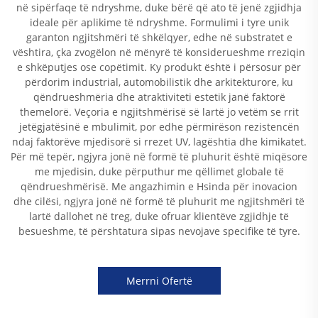
në sipërfaqe të ndryshme, duke bërë që ato të jenë zgjidhja
ideale për aplikime të ndryshme. Formulimi i tyre unik
garanton ngjitshmëri të shkëlqyer, edhe në substratet e
vështira, çka zvogëlon në mënyrë të konsiderueshme rreziqin
e shkëputjes ose copëtimit. Ky produkt është i përsosur për
përdorim industrial, automobilistik dhe arkitekturore, ku
qëndrueshmëria dhe atraktiviteti estetik janë faktorë
themelorë. Veçoria e ngjitshmërisë së lartë jo vetëm se rrit
jetëgjatësinë e mbulimit, por edhe përmirëson rezistencën
ndaj faktorëve mjedisorë si rrezet UV, lagështia dhe kimikatet.
Për më tepër, ngjyra jonë në formë të pluhurit është miqësore
me mjedisin, duke përputhur me qëllimet globale të
qëndrueshmërisë. Me angazhimin e Hsinda për inovacion
dhe cilësi, ngjyra jonë në formë të pluhurit me ngjitshmëri të
lartë dallohet në treg, duke ofruar klientëve zgjidhje të
besueshme, të përshtatura sipas nevojave specifike të tyre.
Merrni Ofertë