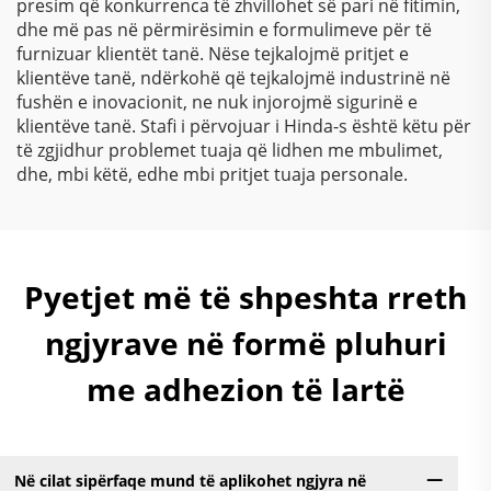
presim që konkurrenca të zhvillohet së pari në fitimin,
dhe më pas në përmirësimin e formulimeve për të
furnizuar klientët tanë. Nëse tejkalojmë pritjet e
klientëve tanë, ndërkohë që tejkalojmë industrinë në
fushën e inovacionit, ne nuk injorojmë sigurinë e
klientëve tanë. Stafi i përvojuar i Hinda-s është këtu për
të zgjidhur problemet tuaja që lidhen me mbulimet,
dhe, mbi këtë, edhe mbi pritjet tuaja personale.
Pyetjet më të shpeshta rreth
ngjyrave në formë pluhuri
me adhezion të lartë
Në cilat sipërfaqe mund të aplikohet ngjyra në