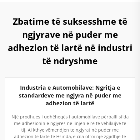
Zbatime të suksesshme të
ngjyrave në puder me
adhezion të lartë në industri
të ndryshme
Industria e Automobilave: Ngritja e
standardeve me ngjyra në puder me
adhezion të lartë
Një prodhues i udhëheqës i automobilave përballi sfida
me adhezionin e ngjyrës në linjën e re të vehikujve të
tij. Ai kthye vëmendjen te ngjyrat në puder me
adhezion të lartë të Hsinda, e cila ofroi një zgjidhje të