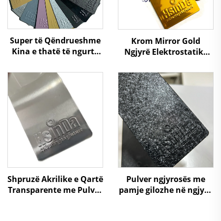
Super të Qëndrueshme
Krom Mirror Gold
Kina e thatë të ngurtë
Ngjyrë Elektrostatike
Përmbushje me pluhur
Nxehtësi Kunder
Fabrikantë me çmime
Kimikateve Rezistente
të ulëta për
Oksiduese Përmbushje
Distribuitorë Shitës
Pulvere Spray Paint për
Fabricim Metalik
Shpruzë Akrilike e Qartë
Pulver ngjyrosës me
Transparente me Pulver
pamje gilozhe në ngjyra
për Pjesët e Makinës
të ndryshme për
dhe Pjesë
mobilier