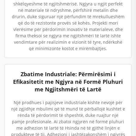
shkëlqyeshme të ngjitshmërisë. Ngjyra u ngjit perfekt
në materiale të ndryshme, përfshirë metalin dhe
drurin, duke siguruar një përfundim të mrekullueshëm
që do të rezistonte provës së kohës. Projekti mori
vlerësime për përdorimin inovativ të materialeve, dhe
firma theksoi se ngjyra me ngjitshmëri të lartë ishte
vendimtare për realizimin e vizionit të tyre, ndërkohë
që minimizonte kostot e mirëmbajtjes.
Zbatime Industriale: Përmirësimi i
Efikasitetit me Ngjyra në Formë Pluhuri
me Ngjitshmëri të Lartë
Një prodhues i pajisjeve industriale kishte nevojë për
një zgjidhje mbulimi që të mund të përballojë kushtet e
rënda të përdorimit të shpeshtë, duke ruajtur një
pamje profesionale. Ai zbatoi ngjyrën në formë pluhuri
me adhezion të lartë të Hsinda në të gjithë linjën e
produkteve të tij. Adhezioni i jashtëzakonshëm i ngjyrës