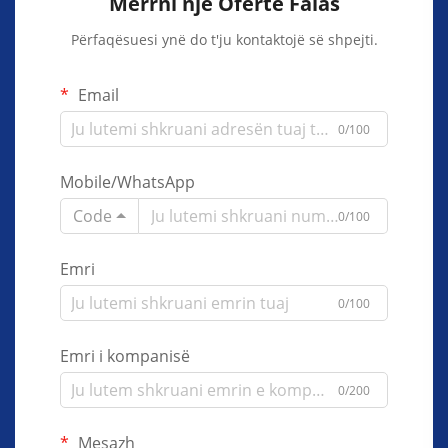
Merrni një Ofertë Falas
Përfaqësuesi ynë do t'ju kontaktojë së shpejti.
Email
0/100
Mobile/WhatsApp
Code
0/100
Emri
0/100
Emri i kompanisë
0/200
Mesazh