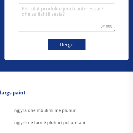
0/1000
Dërgo
largs paint
ngjyra dhe mbulimi me pluhur
ngjyrë në formë pluhuri poliuretani