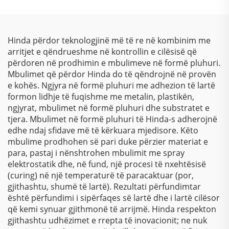
Automobilistike
Hinda përdor teknologjinë më të re në kombinim me
arritjet e qëndrueshme në kontrollin e cilësisë që
përdoren në prodhimin e mbulimeve në formë pluhuri.
Mbulimet që përdor Hinda do të qëndrojnë në provën
e kohës. Ngjyra në formë pluhuri me adhezion të lartë
formon lidhje të fuqishme me metalin, plastikën,
ngjyrat, mbulimet në formë pluhuri dhe substratet e
tjera. Mbulimet në formë pluhuri të Hinda-s adherojnë
edhe ndaj sfidave më të kërkuara mjedisore. Këto
mbulime prodhohen së pari duke përzier materiat e
para, pastaj i nënshtrohen mbulimit me spray
elektrostatik dhe, në fund, një procesi të nxehtësisë
(curing) në një temperaturë të paracaktuar (por,
gjithashtu, shumë të lartë). Rezultati përfundimtar
është përfundimi i sipërfaqes së lartë dhe i lartë cilësor
që kemi synuar gjithmonë të arrijmë. Hinda respekton
gjithashtu udhëzimet e rrepta të inovacionit; ne nuk