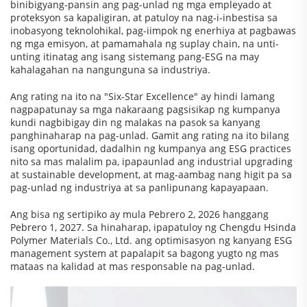
binibigyang-pansin ang pag-unlad ng mga empleyado at
proteksyon sa kapaligiran, at patuloy na nag-i-inbestisa sa
inobasyong teknolohikal, pag-iimpok ng enerhiya at pagbawas
ng mga emisyon, at pamamahala ng suplay chain, na unti-
unting itinatag ang isang sistemang pang-ESG na may
kahalagahan na nangunguna sa industriya.
Ang rating na ito na "Six-Star Excellence" ay hindi lamang
nagpapatunay sa mga nakaraang pagsisikap ng kumpanya
kundi nagbibigay din ng malakas na pasok sa kanyang
panghinaharap na pag-unlad. Gamit ang rating na ito bilang
isang oportunidad, dadalhin ng kumpanya ang ESG practices
nito sa mas malalim pa, ipapaunlad ang industrial upgrading
at sustainable development, at mag-aambag nang higit pa sa
pag-unlad ng industriya at sa panlipunang kapayapaan.
Ang bisa ng sertipiko ay mula Pebrero 2, 2026 hanggang
Pebrero 1, 2027. Sa hinaharap, ipapatuloy ng Chengdu Hsinda
Polymer Materials Co., Ltd. ang optimisasyon ng kanyang ESG
management system at papalapit sa bagong yugto ng mas
mataas na kalidad at mas responsable na pag-unlad.