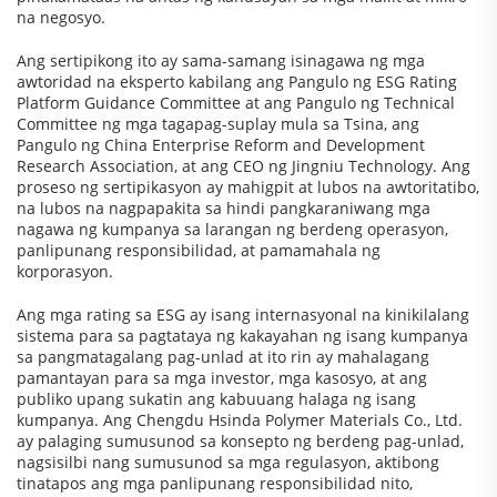
na negosyo.
Ang sertipikong ito ay sama-samang isinagawa ng mga
awtoridad na eksperto kabilang ang Pangulo ng ESG Rating
Platform Guidance Committee at ang Pangulo ng Technical
Committee ng mga tagapag-suplay mula sa Tsina, ang
Pangulo ng China Enterprise Reform and Development
Research Association, at ang CEO ng Jingniu Technology. Ang
proseso ng sertipikasyon ay mahigpit at lubos na awtoritatibo,
na lubos na nagpapakita sa hindi pangkaraniwang mga
nagawa ng kumpanya sa larangan ng berdeng operasyon,
panlipunang responsibilidad, at pamamahala ng
korporasyon.
Ang mga rating sa ESG ay isang internasyonal na kinikilalang
sistema para sa pagtataya ng kakayahan ng isang kumpanya
sa pangmatagalang pag-unlad at ito rin ay mahalagang
pamantayan para sa mga investor, mga kasosyo, at ang
publiko upang sukatin ang kabuuang halaga ng isang
kumpanya. Ang Chengdu Hsinda Polymer Materials Co., Ltd.
ay palaging sumusunod sa konsepto ng berdeng pag-unlad,
nagsisilbi nang sumusunod sa mga regulasyon, aktibong
tinatapos ang mga panlipunang responsibilidad nito,