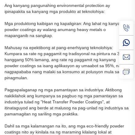
Ang kanyang pangunahing environmental protection ay
ipinapakita sa kanyang mga produkto at teknolohiya:
Mga produktong kaibigan ng kapaligiran: Ang lahat ng kanyang
powder coatings ay walang anumang heavy metals o
mapanganib na sangkap.
Mahusay na epektibong at pang-enerhiyang teknolohiya:
Kumpara sa rate ng paggamit ng tradisyonal na pintura na 30%
hanggang 50% lamang, ang rate ng paggamit ng kanyang
powder coatings sa isang aplikasyon ay umaabot sa 95%, na
nagpapababa nang malaki sa konsumo at polusyon mula sa
pinagmulan.
Pagpapalaganap ng mga pamantayan sa industriya: Aktibong
nakikilahok ang kumpanya sa pagbuo ng mga pamantayan sa
industriya tulad ng "Heat Transfer Powder Coatings", at
itinataguyod ang berde at malusog na pag-unlad ng industriya sa
pamamagitan ng sariling mga praktika.
Dahil sa mga kalamangan na ito, ang mga eco-friendly powder
coatings nito ay kinilala na ng maraming kilalang lokal at