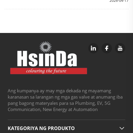
2026-04-17
Ang kumpanya ay may mga dekada ng mayamang
karanasan sa larangan ng mga gas valve at anumang iba
pang bagong materyales para sa Plumbing, EV, 5G
Communication, New Energy at Automation
KATEGORIYA NG PRODUKTO