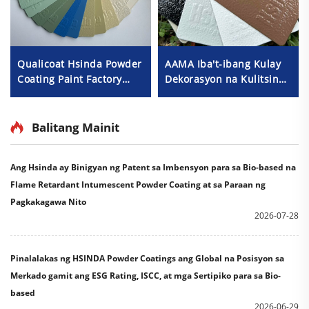
Qualicoat Hsinda Powder
AAMA Iba't-ibang Kulay
Coating Paint Factory
Dekorasyon na Kulitsingit
Manufacturers
na Tekstura ng Powder
Coating na Pinta para sa
Electrical Cabinet Panel
Balitang Mainit
Ang Hsinda ay Binigyan ng Patent sa Imbensyon para sa Bio-based na
Flame Retardant Intumescent Powder Coating at sa Paraan ng
Pagkakagawa Nito
2026-07-28
Pinalalakas ng HSINDA Powder Coatings ang Global na Posisyon sa
Merkado gamit ang ESG Rating, ISCC, at mga Sertipiko para sa Bio-
based
2026-06-29