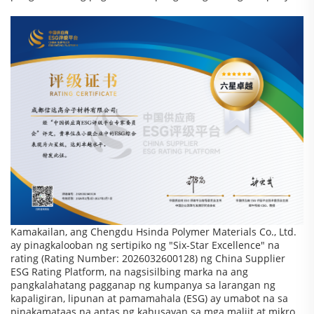
Kamakailan, ang Chengdu Hsinda Polymer Materials Co., Ltd.
ay pinagkalooban ng sertipiko ng "Six-Star Excellence" na
rating (Rating Number: 2026032600128) ng China Supplier
ESG Rating Platform, na nagsisilbing marka na ang
pangkalahatang pagganap ng kumpanya sa larangan ng
kapaligiran, lipunan at pamamahala (ESG) ay umabot na sa
pinakamataas na antas ng kahusayan sa mga maliit at mikro