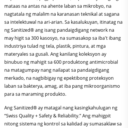
mataas na antas na ahente laban sa mikrobyo, na
nagtatala ng malalim na karanasan teknikal at sagana
sa intelektuwal na ari-arian. Sa kasalukuyan, itinatag na
ng Sanitized® ang isang pandaigdigang network na
may higit sa 300 kasosyo, na sumasakop sa iba't ibang
industriya tulad ng tela, plastik, pintura, at mga
materyales sa gusali. Ang kanilang koleksyon ay
binubuo ng mahigit sa 600 produktong antimicrobial
na matagumpay nang nailapat sa pandaigdigang
merkado, na nagbibigay ng epektibong proteksyon
laban sa bakterya, amag, at iba pang mikroorganismo
para sa maraming produkto.
Ang Sanitized® ay matagal nang kasingkahulugan ng
“Swiss Quality + Safety & Reliability.” Ang mahigpit
nitong sistema ng kontrol sa kalidad ay sumasaklaw sa