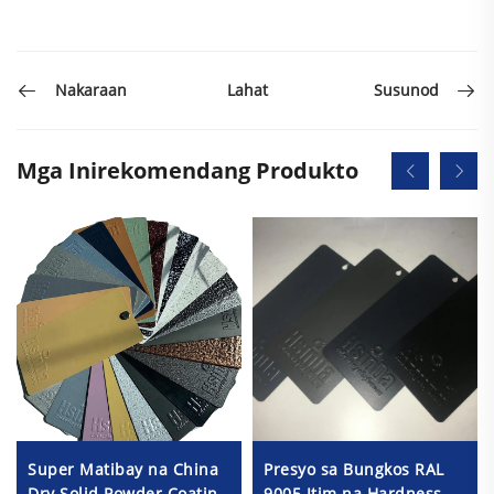
Lahat
Nakaraan
Susunod
Mga Inirekomendang Produkto
Super Matibay na China
Presyo sa Bungkos RAL
Dry Solid Powder Coating
9005 Itim na Hardness,