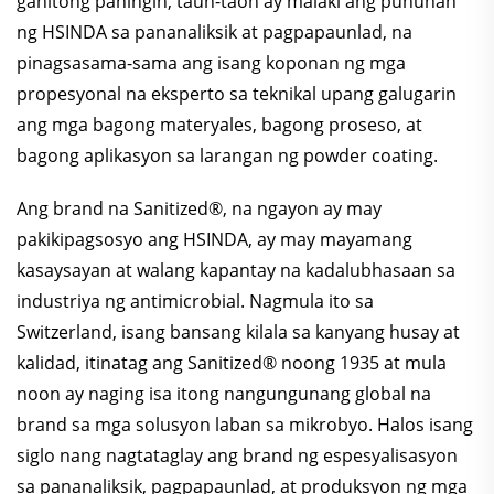
ganitong paningin, taun-taon ay malaki ang puhunan
ng HSINDA sa pananaliksik at pagpapaunlad, na
pinagsasama-sama ang isang koponan ng mga
propesyonal na eksperto sa teknikal upang galugarin
ang mga bagong materyales, bagong proseso, at
bagong aplikasyon sa larangan ng powder coating.
Ang brand na Sanitized®, na ngayon ay may
pakikipagsosyo ang HSINDA, ay may mayamang
kasaysayan at walang kapantay na kadalubhasaan sa
industriya ng antimicrobial. Nagmula ito sa
Switzerland, isang bansang kilala sa kanyang husay at
kalidad, itinatag ang Sanitized® noong 1935 at mula
noon ay naging isa itong nangungunang global na
brand sa mga solusyon laban sa mikrobyo. Halos isang
siglo nang nagtataglay ang brand ng espesyalisasyon
sa pananaliksik, pagpapaunlad, at produksyon ng mga