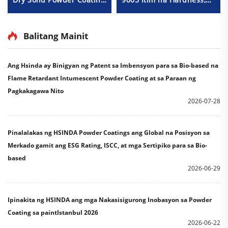
Paint Factory
Texture ng Buhangin,
Manufacturers Murang
Matt na Texture, Matibay
Presyo para sa
na Powder Coating Paint
Balitang Mainit
Distributors at Retailers
Ang Hsinda ay Binigyan ng Patent sa Imbensyon para sa Bio-based na
Flame Retardant Intumescent Powder Coating at sa Paraan ng
Pagkakagawa Nito
2026-07-28
Pinalalakas ng HSINDA Powder Coatings ang Global na Posisyon sa
Merkado gamit ang ESG Rating, ISCC, at mga Sertipiko para sa Bio-
based
2026-06-29
Ipinakita ng HSINDA ang mga Nakasisigurong Inobasyon sa Powder
Coating sa paintIstanbul 2026
2026-06-22