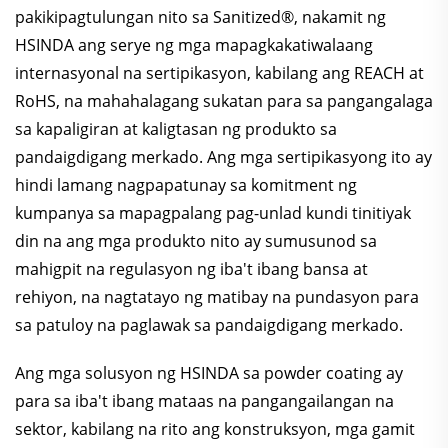
pakikipagtulungan nito sa Sanitized®, nakamit ng
HSINDA ang serye ng mga mapagkakatiwalaang
internasyonal na sertipikasyon, kabilang ang REACH at
RoHS, na mahahalagang sukatan para sa pangangalaga
sa kapaligiran at kaligtasan ng produkto sa
pandaigdigang merkado. Ang mga sertipikasyong ito ay
hindi lamang nagpapatunay sa komitment ng
kumpanya sa mapagpalang pag-unlad kundi tinitiyak
din na ang mga produkto nito ay sumusunod sa
mahigpit na regulasyon ng iba't ibang bansa at
rehiyon, na nagtatayo ng matibay na pundasyon para
sa patuloy na paglawak sa pandaigdigang merkado.
Ang mga solusyon ng HSINDA sa powder coating ay
para sa iba't ibang mataas na pangangailangan na
sektor, kabilang na rito ang konstruksyon, mga gamit