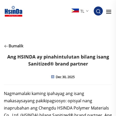
TL
Bumalik
Ang HSINDA ay pinahintulutan bilang isang
Sanitized® brand partner
Dec 30, 2025
Nagmamalaki kaming ipahayag ang isang
makasaysayang pakikipagsosyo: opisyal nang
inaprubahan ang Chengdu HSINDA Polymer Materials
Co., Ltd. (HSINDA) bilang Sanitized® brand partner. Ang