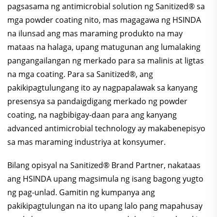
pagsasama ng antimicrobial solution ng Sanitized® sa
mga powder coating nito, mas magagawa ng HSINDA
na ilunsad ang mas maraming produkto na may
mataas na halaga, upang matugunan ang lumalaking
pangangailangan ng merkado para sa malinis at ligtas
na mga coating. Para sa Sanitized®, ang
pakikipagtulungang ito ay nagpapalawak sa kanyang
presensya sa pandaigdigang merkado ng powder
coating, na nagbibigay-daan para ang kanyang
advanced antimicrobial technology ay makabenepisyo
sa mas maraming industriya at konsyumer.
Bilang opisyal na Sanitized® Brand Partner, nakataas
ang HSINDA upang magsimula ng isang bagong yugto
ng pag-unlad. Gamitin ng kumpanya ang
pakikipagtulungan na ito upang lalo pang mapahusay