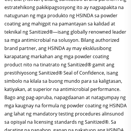
estratehikong pakikipagsosyong ito ay nagpapakita na
natugunan ng mga produkto ng HSINDA sa powder
coating ang mahigpit na pamantayan sa kalidad at
teknikal ng Sanitized®—isang globally renowned leader
sa mga antimicrobial na solusyon. Bilang authorized
brand partner, ang HSINDA ay may eksklusibong
karapatang markahan ang mga powder coating
product nito na tinatrato ng Sanitized® gamit ang
prestihiyosong Sanitized® Seal of Confidence, isang
simbolo na kilala sa buong mundo para sa kaligtasan,
katiyakan, at superior na antimicrobial performance.
Bago ang pag-apruba, napagdaanan at natagumpay ng
mga kaugnay na formula ng powder coating ng HSINDA
ang lahat ng mandatory testing procedures alinsunod
sa opisyal na licensing standards ng Sanitized®. Sa
darating na panahon, ganap na nakatuon ang HSINDA