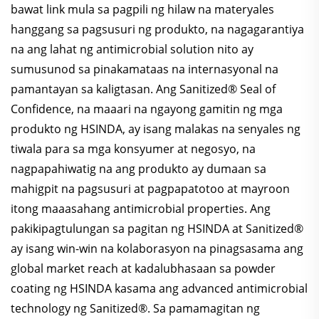
bawat link mula sa pagpili ng hilaw na materyales
hanggang sa pagsusuri ng produkto, na nagagarantiya
na ang lahat ng antimicrobial solution nito ay
sumusunod sa pinakamataas na internasyonal na
pamantayan sa kaligtasan. Ang Sanitized® Seal of
Confidence, na maaari na ngayong gamitin ng mga
produkto ng HSINDA, ay isang malakas na senyales ng
tiwala para sa mga konsyumer at negosyo, na
nagpapahiwatig na ang produkto ay dumaan sa
mahigpit na pagsusuri at pagpapatotoo at mayroon
itong maaasahang antimicrobial properties. Ang
pakikipagtulungan sa pagitan ng HSINDA at Sanitized®
ay isang win-win na kolaborasyon na pinagsasama ang
global market reach at kadalubhasaan sa powder
coating ng HSINDA kasama ang advanced antimicrobial
technology ng Sanitized®. Sa pamamagitan ng