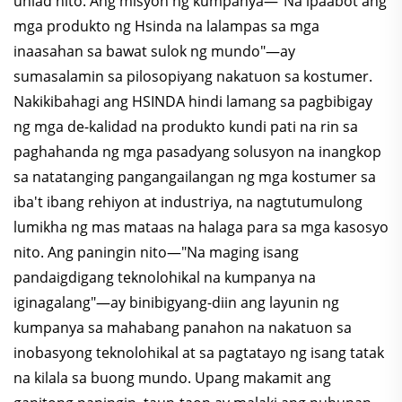
unlad nito. Ang misyon ng kumpanya—"Na ipaabot ang
mga produkto ng Hsinda na lalampas sa mga
inaasahan sa bawat sulok ng mundo"—ay
sumasalamin sa pilosopiyang nakatuon sa kostumer.
Nakikibahagi ang HSINDA hindi lamang sa pagbibigay
ng mga de-kalidad na produkto kundi pati na rin sa
paghahanda ng mga pasadyang solusyon na inangkop
sa natatanging pangangailangan ng mga kostumer sa
iba't ibang rehiyon at industriya, na nagtutumulong
lumikha ng mas mataas na halaga para sa mga kasosyo
nito. Ang paningin nito—"Na maging isang
pandaigdigang teknolohikal na kumpanya na
iginagalang"—ay binibigyang-diin ang layunin ng
kumpanya sa mahabang panahon na nakatuon sa
inobasyong teknolohikal at sa pagtatayo ng isang tatak
na kilala sa buong mundo. Upang makamit ang