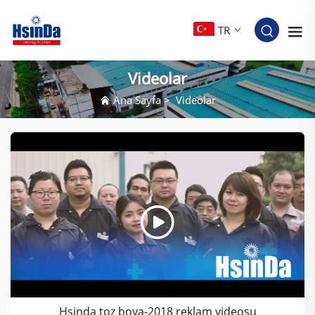
TR
Videolar
Ana Sayfa
>
Videolar
Hsinda toz boya-2018 reklam videosu