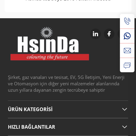
Şirket, gaz vanaları ve tesisat, EV, 5G İletişim, Yeni Enerji
ve Otomasyon için diğer yeni malzemeler alanlarında
uzun yıllara dayanan zengin tecrübeye sahiptir
ÜRÜN KATEGORİSİ
HIZLI BAĞLANTILAR