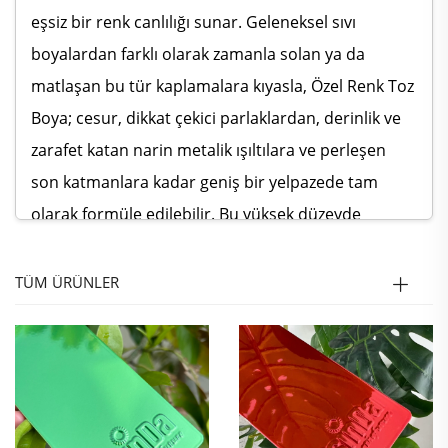
eşsiz bir renk canlılığı sunar. Geleneksel sıvı
boyalardan farklı olarak zamanla solan ya da
matlaşan bu tür kaplamalara kıyasla, Özel Renk Toz
Boya; cesur, dikkat çekici parlaklardan, derinlik ve
zarafet katan narin metalik ışıltılara ve perleşen
son katmanlara kadar geniş bir yelpazede tam
olarak formüle edilebilir. Bu yüksek düzeyde
özelleştirilebilirlik, kurumların ve tasarımcıların
markaya uygun, dikkat çekici ürünler yaratma
TÜM ÜRÜNLER
hedefleri için Özel Renk Toz Boyayı ideal bir
seçenek haline getirir. Tanıtım ürünleri için özel
kurumsal bir rengi eşleştirmek, restorasyon
projeleri için vintage bir tonu yeniden üretmek ya
da lüks ürünler için eşsiz bir yüzey oluşturmak gibi