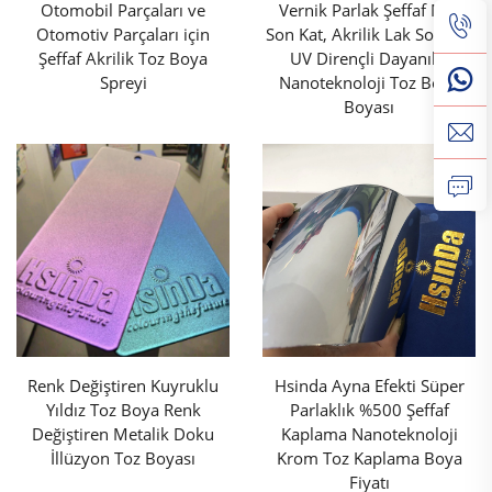
Otomobil Parçaları ve
Vernik Parlak Şeffaf Mat
sürekli kullanım altında görünümlerini ve yapısal
Otomotiv Parçaları için
Son Kat, Akrilik Lak Son Kat
Şeffaf Akrilik Toz Boya
UV Dirençli Dayanıklı
bütünlüklerini korumaları gereken yoğun trafiğin
Spreyi
Nanoteknoloji Toz Boya
veya aşırı kullanımın olduğu ortamlarda özellikle
Boyası
değerlidir. Örneğin, Özel Renk Toz Boya ile
kaplanmış endüstriyel makine parçaları, mekanik
stresin tekrar ettiği ve endüstriyel kimyasallara
maruz kaldığı durumlarda bozulmadan dayanabilir
ve bu sayede sık onarımların veya maliyetli
değişimlerin önüne geçilebilir. Ayrıca, Özel Renk
Toz Boya mükemmel korozyon direnci sağlayarak
kıyı bölgeleri veya denizcilik uygulamaları gibi dış
Renk Değiştiren Kuyruklu
Hsinda Ayna Efekti Süper
Yıldız Toz Boya Renk
Parlaklık %500 Şeffaf
mekânlar ya da yüksek nem seviyesi olan ortamlar
Değiştiren Metalik Doku
Kaplama Nanoteknoloji
için güvenilir bir seçenek haline gelir. Özel Renk Toz
İllüzyon Toz Boyası
Krom Toz Kaplama Boya
Fiyatı
Boya, metal yüzeyleri paslanma ve oksitlenmeden