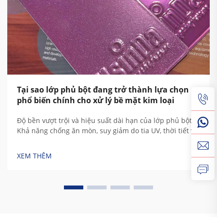
Tại sao lớp phủ bột đang trở thành lựa chọn
phổ biến chính cho xử lý bề mặt kim loại
Độ bền vượt trội và hiệu suất dài hạn của lớp phủ bột:
Khả năng chống ăn mòn, suy giảm do tia UV, thời tiết và
tiếp xúc hóa chất ở mức cao. Các đặc tính bảo vệ của
lớp phủ bột bắt nguồn từ thành phần polymer nhiệt rắn
XEM THÊM
đặc biệt của nó. Truyền thống...