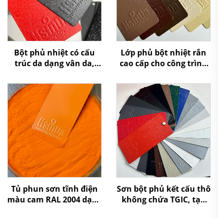
Bột phủ nhiệt có cấu
Lớp phủ bột nhiệt rắn
trúc da dạng vân da,
cao cấp cho công trình
chống trầy xước, dùng
kiến trúc, có khả năng
trong ngành công
chống chịu thời tiết
nghiệp nội thất và ô tô
cao, bền ngoài trời,
không chứa VOC và đã
được chứng nhận bởi
SGS
Tủ phun sơn tĩnh điện
Sơn bột phủ kết cấu thô
màu cam RAL 2004 dạng
không chứa TGIC, tạo
bột polyester cho kệ tủ,
vân nhăn, dạng