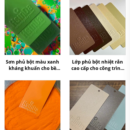
Sơn phủ bột màu xanh
Lớp phủ bột nhiệt rắn
kháng khuẩn cho bề
cao cấp cho công trình
mặt công cộng và bảo
kiến trúc, có khả năng
vệ dài hạn
chống chịu thời tiết
cao, bền ngoài trời,
không chứa VOC và đã
được chứng nhận bởi
SGS