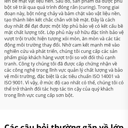
lên bề mặt vật liệu nền. Sau đó, sản phẩm đã được phủ
bột sẽ trải qua quá trình đóng rắn (curing). Trong giai
đoạn này, bột nóng chảy và bám chặt vào vật liệu nền,
tạo thành liên kết chắc chắn với bề mặt. Đây là cách
duy nhất để đạt được một lớp phủ bảo vệ có kết cấu bề
mặt chất lượng tốt. Lớp phủ này sở hữu đặc tính bảo vệ
vượt trội trước hiện tượng xói mòn, ăn mòn và các tác
động môi trường thay đổi. Nhờ cam kết mạnh mẽ vào
nghiên cứu và phát triển, chúng tôi cung cấp các sản
phẩm giúp khách hàng vượt trội so với đối thủ cạnh
tranh. Công ty chúng tôi đã được cấp chứng nhận về
các công nghệ trong lĩnh vực quản lý chất lượng và bảo
vệ môi trường, đặc biệt là các tiêu chuẩn ISO 14001 và
ISO 9001. Vì vậy, ở mức độ cao nhất có thể, chúng tôi có
thể trở thành đối tác hợp tác tin cậy của quý khách
trong lĩnh vực cung cấp sơn bột.
Các câu hỏi thường gặp về lớp