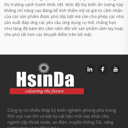
thị trường cạnh tranh khốc liệt. Mức độ tùy biến ấn tượng này
không chỉ nâng cao đáng kể tính thẩm mỹ và giá trị cảm nhận
của các sản phẩm được phủ lớp bột mà còn cho phép các nhà
sản xuất đáp ứng các yêu cầu ứng dụng cụ thể, chẳng hạn
như tăng độ bám khi cầm nắm đối với sản phẩm cầm tay hoặc
che phủ tốt hơn các khuyết điểm trên bề mặt.
Công ty có nhiều thập kỷ kinh nghiệm phong phú trong
lĩnh vực van khí và bất kỳ vật liệu mới nào khác cho
ngành cấp thoát nước, xe điện, truyền thông 5G, năng