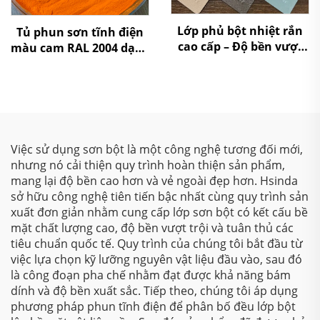
Lớp phủ bột nhiệt rắn
Tủ phun sơn tĩnh điện
cao cấp – Độ bền vượt
màu cam RAL 2004 dạng
trội, bề mặt sáng bóng
bột polyester cho kệ tủ,
rực rỡ và khả năng bảo
gia công kim loại
vệ thân thiện với môi
trường cho các ứng
dụng công nghiệp và
kiến trúc
Việc sử dụng sơn bột là một công nghệ tương đối mới,
nhưng nó cải thiện quy trình hoàn thiện sản phẩm,
mang lại độ bền cao hơn và vẻ ngoài đẹp hơn. Hsinda
sở hữu công nghệ tiên tiến bậc nhất cùng quy trình sản
xuất đơn giản nhằm cung cấp lớp sơn bột có kết cấu bề
mặt chất lượng cao, độ bền vượt trội và tuân thủ các
tiêu chuẩn quốc tế. Quy trình của chúng tôi bắt đầu từ
việc lựa chọn kỹ lưỡng nguyên vật liệu đầu vào, sau đó
là công đoạn pha chế nhằm đạt được khả năng bám
dính và độ bền xuất sắc. Tiếp theo, chúng tôi áp dụng
phương pháp phun tĩnh điện để phân bố đều lớp bột