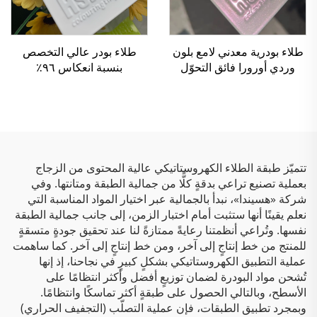
طلاء بودرية معدني لامع بلون
طلاء بودر عالي التخصص
وردي أورورا فائق التحوّل
بنسبة انعكاس ٩٦٪
(كماشيليون)، يتغير لونه حسب
للكشافات، يتمتع بانعكاسية
الزاوية، ومزود بتأثير لمعان
ممتازة
ليزري
تتميّز طبقة الطلاء الكهروستاتيكي عالية المحتوى من الزجاج
بعملية تصنيع تراعي بدقةٍ كلًّا من جمالية الطبقة ومتانتها. وفي
شركة «هسيندا»، نبدأ بالجمالية عبر اختيار المواد المناسبة التي
نعلم يقينًا أنها ستثبت أمام اختبار الزمن، إلى جانب جمالية الطبقة
نفسها. وتُراعي أنظمتنا رعايةً ممتازةً لنا عند تحقيق جودةٍ متسقةٍ
للمنتج من خط إنتاجٍ إلى آخر، ومن خط إنتاجٍ إلى آخر. كما ساهمت
عملية التطبيق الكهروستاتيكي بشكلٍ كبيرٍ في نجاحنا، إذ إنها
تُشحن مواد البودرة لضمان توزيعٍ أفضل وأكثر انتظامًا على
الأسطح، وبالتالي الحصول على طبقةٍ أكثر تماسكًا وانتظامًا.
وبمجرد تطبيق الطبقات، فإن عملية التصلّب (التجفيف الحراري)