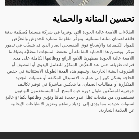
تحسين المتانة والحماية
الطلاءات اللامعة عالية الجودة التي نوفرها في شركة هسيندا مُصمَّمة بدقة
فائقة لضمان متانة استثنائية، وتوفِّر مقاومةً ممتازة للخدوش والتعرُّض
للمواد الكيميائية والإشعاع فوق البنفسجي الضار الذي قد يتسبَّب في تدهور
مبكر. ويضمن هذا الحماية الشاملة أن تحتفظ المنتجات المطليَّة بطباقاتنا
اللامعة عالية الجودة بمظهرها اللامع الرائع ووظائفها الكاملة على مدى
فترات طويلة، حتى عند التعرُّض المتكرِّر للتعامل اليدوي أو التنظيف أو
الظروف البيئية الخارجية. وتسهم هذه المدة الطويلة الاستثنائية في خفض
الحاجة بشكل كبير إلى عمليات الاستبدال المكلفة أو عمليات التجديد
المتكرِّرة أو مطالبات الضمان، ما ينعكس مباشرةً في توفير تكاليف
جوهرية للمصنِّعين طوال دورة حياة المنتج. أما المستخدمون النهائيون
فيستفيدون من منتجات تظل تبدو جديدة تمامًا وتؤدي وظائفها بكفاءةٍ عاليةٍ
لسنوات عديدة، مما يؤدي إلى ازدياد رضاهم وتعزيز الانطباعات الإيجابية
عن العلامة التجارية.