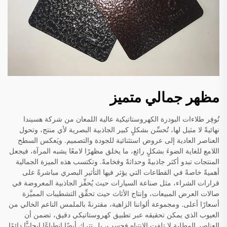
مظهر جمالي متميز
تُوفِر طلاءات البودرة الكهروستاتيكية عالية اللمعان من شركة هسيندا
نهائيةً لا مثيل لها، تُحسِّن بشكلٍ كبير الجاذبية البصرية لأي منتج، وتحول
العناصر العادية إلى عروض استثنائية للجودة والتصميم. ويَعكس السطح
اللامع للغاية الضوءَ بشكلٍ رائع، ما يخلق مظهرًا لامعًا يشبه المرآة، فيجعل
المنتجات تبدو أكثر جاذبيةً وحداثةً وفخامةً. وتكتسب هذه الميزة الجمالية
أهميةً خاصةً في القطاعات التي يؤثر فيها التأثير البصري مباشرةً على
قرارات الشراء، مثل صناعة السيارات حيث يُحفِّز الجاذبية المعروضة في
صالات العرض المبيعات، وإنتاج الأثاث حيث تحقِّق التشطيبات المميَّزة
أسعارًا أعلى. ومجموعة ألواننا الزاهية، مقترنةً بالملمس الناعم الخالي من
العيوب الذي يمكن تحقيقه عبر تطبيق كهروستاتيكي دقيق، تضمن أن
العناصر المطلية لا تلفت الانتباه فحسب، بل تترك أيضًا انطباعًا إيجابيًّا دائمًا