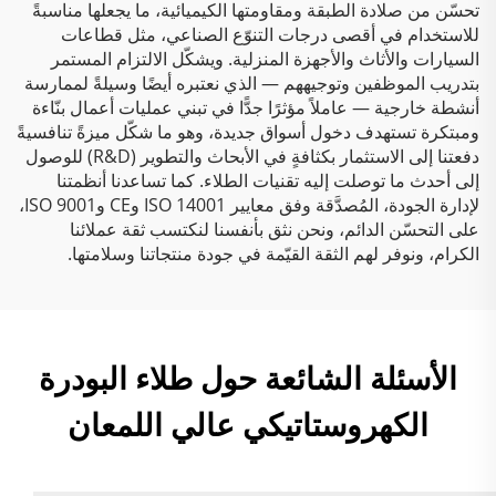
تحسّن من صلادة الطبقة ومقاومتها الكيميائية، ما يجعلها مناسبةً
للاستخدام في أقصى درجات التنوّع الصناعي، مثل قطاعات
السيارات والأثاث والأجهزة المنزلية. ويشكّل الالتزام المستمر
بتدريب الموظفين وتوجيههم — الذي نعتبره أيضًا وسيلةً لممارسة
أنشطة خارجية — عاملاً مؤثرًا جدًّا في تبني عمليات أعمال بنّاءة
ومبتكرة تستهدف دخول أسواق جديدة، وهو ما شكّل ميزةً تنافسيةً
دفعتنا إلى الاستثمار بكثافةٍ في الأبحاث والتطوير (R&D) للوصول
إلى أحدث ما توصلت إليه تقنيات الطلاء. كما تساعدنا أنظمتنا
لإدارة الجودة، المُصدَّقة وفق معايير ISO 14001 وCE وISO 9001،
على التحسّن الدائم، ونحن نثق بأنفسنا لنكتسب ثقة عملائنا
الكرام، ونوفر لهم الثقة القيّمة في جودة منتجاتنا وسلامتها.
الأسئلة الشائعة حول طلاء البودرة
الكهروستاتيكي عالي اللمعان