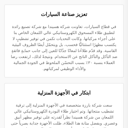
تعزيز صناعة السيارات
في قطاع السيارات، تعاونت شركة هسيندا مع شركة تصنيع رائدة
لتطبيق طلاء المسحوق الكهروستاتيكي عالي اللمعان الخاص بنا
على أجزاء مركباتها. وكانت التحديات تكمن في توفير تشطيبٍ لا
يكتسب مظهرًا استثنائيًّا فحسب، بل ويتحمّل أيضًا الظروف البيئية
القاسية. وقد قدّم طلاءُنا لمعانًا جذّابًا للعين إلى جانب حمايةٍ فائقةٍ
ضد التآكل والتآكل الناتج عن الاستخدام. ونتيجةً لذلك، ارتفعت رضا
العملاء بنسبة ٣٠٪ بسبب التحسّن الملحوظ في الجودة الجمالية
والأداء الوظيفي لمركباتهم.
ابتكار في الأجهزة المنزلية
سعت شركة بارزة متخصصة في الأجهزة المنزلية إلى ترقية
تشطيب منتجاتها. وتم اختيار طلاء البودرة الكهروستاتيكي عالي
اللمعان من شركة هسيندا نظراً لقدرته على توفير مظهر أنيق
وعصري. وبفضل متانة هذا الطلاء، ظلت الأجهزة جذابة بصرياً حتى