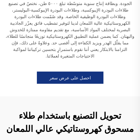
الجودة. وبطاقة إنتاج سنوية متوسّطة تبلغ ٥٠٠٠ طن، نختصّ في تصنيع
طلاءات البودرة الإيبوكسية، وطلاءات البودرة الإيبوكسية-البوليستر،
وطلاءات البودرة الوظيفية الخاصة. وقد صُمّمت طلاءات البودرة
الكهروستاتيكية عالية اللمعان لدينا لتوفير تشطيب فائق يعزّز الجاذبية
البصرية لمختلف المواد الأساسية، مع تقديم مقاومة ممتازة للخدوش
والبهتان. كما يضمن عملية التطبيق الكهروستاتيكية توزيعًا متجانسًا للطلاء،
مما يقلّل الهدر ويزيد الكفاءة إلى أقصى حد. وعلاوةً على ذلك، فإن
التزامنا بالابتكار يعني أننا نقوم باستمرارٍ بتحسين تركيباتنا لمواكبة
الاحتياجات المتغيرة لعملائنا.
احصل على عرض سعر
تحويل التصنيع باستخدام طلاء
مسحوق كهروستاتيكي عالي اللمعان