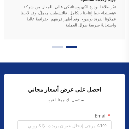
غيّر طلاء البودرة الكهروستاتيكي عالي اللمعان من شركة
«هسيندا» خط إنتاجنا بالكامل. فالتشطيب مذهلٌ، وقد لاحظ
عملاؤنا الفرقَ بوضوح. وقد أظهر فريقهم احترافيةً عاليةً
واستجابةً سريعةً طوال العملية.
احصل على عرض أسعار مجاني
سيتصل بك ممثلنا قريبا.
Email
0/100