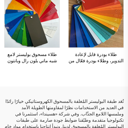
طلاء بودرة قابل لإعادة
طلاء مسحوق بوليستر لامع
التدوير، وطلاء بودرة فعّال من
شبه ماتي بلون رال وبانتون
حيث التكلفة، ومتعدد القوام
لتطبيق الرش
تُعَد طبقة البوليستر المُغلفة بالمسحوق الكهروستاتيكي خيارًا رائدًا
في العديد من الاستخدامات نظرًا لمقاومتها الطويلة الأمد
وملمسها اللامع الجذّاب. وفي شركة «هسيندا»، استثمرنا في
تكنولوجيا متقدمة وطبّقنا ضوابط جودة صارمة على طبقات
البوليستر المُغلفة بالمسحوق لدينا. ونبدأ إنتاجنا باستخدام مواد خام