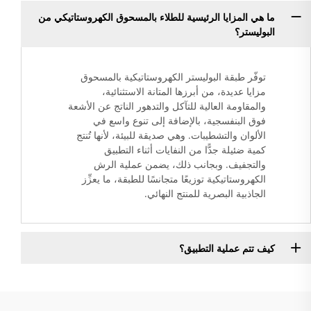
ما هي المزايا الرئيسية للطلاء بالمسحوق الكهروستاتيكي من
البوليستر؟
توفّر طبقة البوليستر الكهروستاتيكية بالمسحوق
مزايا عديدة، من أبرزها المتانة الاستثنائية،
والمقاومة العالية للتآكل والتدهور الناتج عن الأشعة
فوق البنفسجية، بالإضافة إلى تنوع واسع في
الألوان والتشطيبات. وهي صديقة للبيئة، لأنها تُنتج
كمية ضئيلة جدًّا من النفايات أثناء التطبيق
والتجفيف. وبجانب ذلك، يضمن عملية الرش
الكهروستاتيكية توزيعًا متجانسًا للطبقة، ما يعزِّز
الجاذبية البصرية للمنتج النهائي.
كيف تتم عملية التطبيق؟