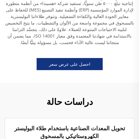
إنتاجية تبلغ ٥٠٠٠ طن سنويًّا، تستفيد شركة «هسيندا» من أنظمة متطورة
لإدارة الموارد المؤسسية (ERP) وأنظمة تنفيذ التصنيع (MES) للحفاظ على
معايير الجودة العالية والكفاءة التشغيلية. وتتوفر طلاءاتنا البوليسترية
بالمسحوق في مجموعة واسعة من الألوان والتشطيبات، ما يتيح التخصيص
لتلبية الاحتياجات المتنوعة للعملاء. علاوةً على ذلك، يتجسَّد التزامنا
بالاستدامة في شهادتنا المعتمدة وفق معيار ISO 14001، مما يضمن أن
منتجاتنا ليست عالية الأداء فحسب، بل مسؤولة بيئيًّا أيضًا.
احصل على عرض سعر
دراسات حالة
تحويل المعدات الصناعية باستخدام طلاء البوليستر
الكهروستاتيكي بالمسحوق