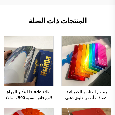
المنتجات ذات الصلة
مقاوم للعناصر الكيميائية،
طلاء Hsinda بتأثير المرآة
شفاف، أصفر حلوى ذهبي
لامع فائق بنسبة 500٪، طلاء
اللون، إنتاج طلاء مسحوق
نانو تكنولوجي بالكروم
إبوكسي بوليستر في الصين
المسحوق، سعر الطلاء
الشفاف