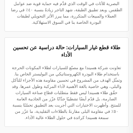
البصرية للأثاث في الوقت الذي قدَّم فيه حماية قوية ضد عوامل
الطقس. وبعد تطبيق الطبقة، شهد التاجر زيادةً بنسبة ٤٠٪ في رضا
العملاء والمبيعات المتكررة، مما يبرز الأثر التحويلي لطبقات
البودرة الخاصة بنا في السوق الاستهلاكية.
طلاء قطع غيار السيارات: حالة دراسية عن تحسين
الأداء
تعاونت شركة هسيندا مع مصنّع للسيارات لطلاء المكونات الحرجة
باستخدام طلاء البودرة الكهروستاتيكي من البوليستر الخاص بنا.
وتمثّل الهدف من المشروع في تحسين مقاومة هذه الأجزاء للتآكل
والبلى، وهي خاصية بالغة الأهمية لأداء المركبة وطول عمرها. وقد
حقّق طلاء هسيندا ليس فقط متطلبات قطاع صناعة السيارات
الصارمة، بل قدّم أيضًا تشطيبًا جذّابًا عزّز من الجاذبية العامة
للمنتج. وأظهرت الاختبارات التي أُجريت بعد التطبيق تحسّنًا بنسبة
٥٠٪ في مقاومة البلى مقارنةً بالطلاءات التقليدية، ما عزّز من
سمعة هسيندا كرائدة في حلول الطلاء عالية الأداء.