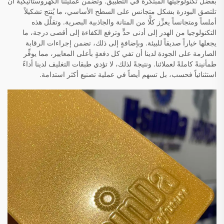
بفضل تكنولوجيتها المبتكرة في التطبيق. وتضمن عمليتنا الكهروستاتيكية أن
تلتصق البودرة بشكل متجانس على السطح الأساسي، ما يُنتج تشكيلاً
أملساً ومتجانساً يعزِّز كلًّا من المتانة والجاذبية البصرية. وتقلِّل هذه
التكنولوجيا من الهدر إلى أدنى حدٍّ وترفع الكفاءة إلى أقصى درجة، ما
يجعلها خياراً صديقاً للبيئة. وبإضافةٍ إلى ذلك، تضمن إجراءات الرقابة
الصارمة على الجودة لدينا أن تفي كل دفعةٍ بأعلى المعايير، مما يوفِّر
طمأنينةً كاملةً لعملائنا. ونتيجةً لذلك، لا تؤدي طبقات التغليف لدينا أداءً
استثنائياً فحسب، بل تسهم أيضاً في عملية تصنيع أكثر استدامة.