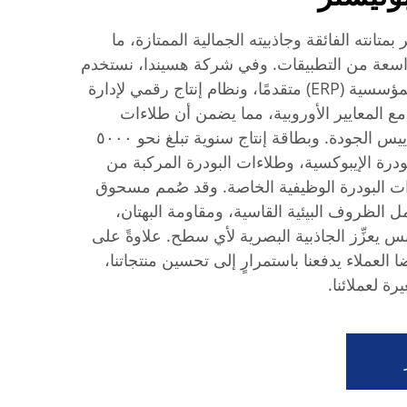
تانته الفائقة وجاذبيته الجمالية الممتازة، ما
عة واسعة من التطبيقات. وفي شركة هسيندا، نستخدم
نظام إدارة متكامل للموارد المؤسسية (ERP) متقدمًا، ونظام إنتاج رقمي لإدارة
ع (MES) يتوافق مع المعايير الأوروبية، مما يضمن أن طلاءات
البوليستر لدينا تفي بأعلى مقاييس الجودة. وبطاقة إنتاج سنوية تبلغ نحو ٥٠٠٠
ة الإيبوكسية، وطلاءات البودرة المركبة من
ات البودرة الوظيفية الخاصة. وقد صُمم مسحوق
مل الظروف البيئية القاسية، ومقاومة البهتان،
يعزِّز الجاذبية البصرية لأي سطح. علاوةً على
ضا العملاء يدفعنا باستمرارٍ إلى تحسين منتجاتنا،
رة لعملائنا.