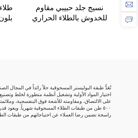
نسيج جلد حبيبي مقاوم
طلاء
للخدوش بالطلاء الحراري
بلون 
بالمسحوق لصناعة الأثاث
مُلصق
والسيارات
الأثا
وا
تُعَدُّ طبقة البوليستر المسحوقية حلاً رائداً في المجال ا
اختيار المواد الأولية وتشغيل أنظمة متطورة لخلط وتصنيع 
على الالتصاق، ومقاومته للأشعة فوق البنفسجية، وملائمت
٥٠٠ طن من طبقات الطلاء المسحوقية شهرياً. ويعود قد
راسخة تضمن رضا العملاء عن احتياجاتهم من طبقات الطل