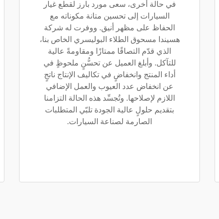
في حالة أخرى، سعى مورد بارز لقطع غيار
السيارات إلى تحسين متانة مكوناته مع
الحفاظ على مظهر أنيق. ووفرت له شركة
هسيندا مسحوق الطلاء البوليسري الخاص بنا،
الذي قدّم التصاقًا ممتازًا ومقاومةً عالية
للتآكل. وأبلغ العميل عن تحسُّنٍ ملحوظٍ في
أداء المنتج وانخفاضٍ في تكاليف الإنتاج ناتجٍ
عن انخفاض عدد العيوب والعمل الإضافي
اللازم لإصلاحها. وتُجسِّد هذه الحالة التزامنا
بتقديم حلولٍ عالية الجودة تلبّي المتطلبات
الصارمة لصناعة السيارات.