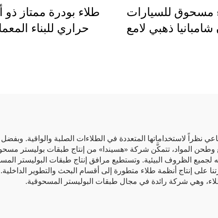
 مسحوق للسيارات
طلاء بودرة ممتاز ذو
شامبانيا ذهبي لامع
حراري للبناء المعم
 معدني لطلاء قطع
مقاوم للغاية للعوا
ث والأجهزة المنزلية
الجوية، داخلي وخا
لمعدات الصناعية
دائم، خالٍ من المرك
العضوية المتطايرة، م
من قبل SGS
لصناعي نظراً لاستخداماتها المتعددة في الطلاءات الصلبة والواقية. وبفضل
وطحن المواد، تتمكَّن شركة «هسيندا» من إنتاج طبقات بوليستر مسحوقية 
ه لجميع الظروف البيئية. وتستطيع مرافق إنتاج طبقات البوليستر المسح
رتنا على إنتاج أنظمة طلاء متطورة إلى أقسام البحث والتطوير الداخلي
اء، وهي شركة رائدة في مجال طبقات البوليستر المسحوقية.