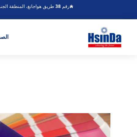
رقم 38 طريق هواجانغ، المنطقة الجنوبية لميناء تشنغدو الحديث للصناعة، بيكسين تشنغدو سيتشوان الصين
الصف