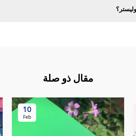
وليستر؟
مقال ذو صلة
10
Feb