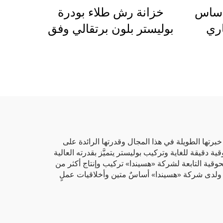
 أساس
خزانة رش طلاء بودرة
اري
بوليستر بلون برتقالي وفق
مل
معيار RAL 2004، للأرفف
رجي
المعدنية وتصنيع الهياكل
بات
المعدنية
عتمد
 خبرتها الطويلة في هذا المجال وقدرتها الرائدة على
دقيقة للغاية وتركيب بوليستر يتميَّز بقدرته العالية
وقية التابعة لشركة «هسيندا» تركيب وإنتاج أكثر من
ة. ولدى شركة «هسيندا» أساسٌ متين وأخلاقيات عملٍ