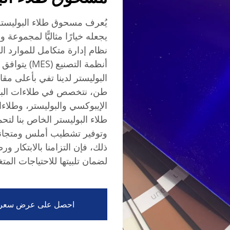
يُعرف مسحوق طلاء البوليستر بم
يجعله خيارًا مثاليًّا لمجمو
أنظمة التصني
طن، نتخصص في طلاءات البودر
الإيبوكسي والبوليستر، وطلاء
طلاء البوليستر الخاص بنا لتح
وتوفير تشطيب أملس ومتجانس 
ذلك، فإن التزامنا بالابتكار ور
لضمان تلبيتها للاحتياجات المتغي
احصل على عرض سعر