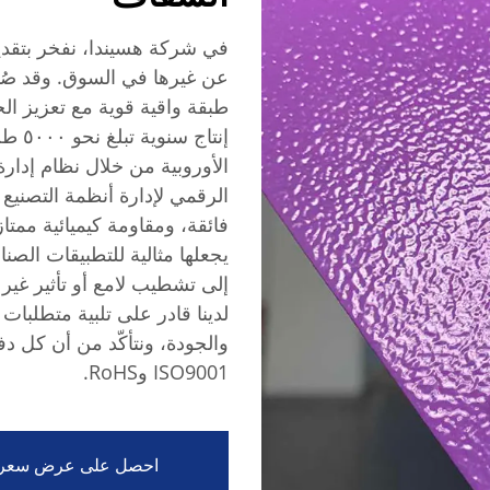
في شركة هسيندا، نفخر بتقديم
عن غيرها في السوق. وقد صُمّ
طبقة واقية قوية مع تعزيز الج
إنتاج
فائقة، ومقاومة كيميائية ممتاز
يجعلها مثالية للتطبيقات الص
إلى تشطيب لامع أو تأثير غير 
لدينا قادر على تلبية متطلبات ا
والجودة، ونتأكّد من أن كل دف
ISO9001 وRoHS.
احصل على عرض سعر