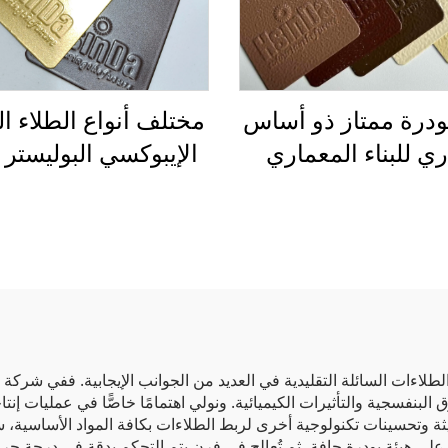
ودرة ممتاز ذو أساس
مختلف أنواع الطلاء ال
ي للبناء المعماري
الإيبوكسي البوليستر 
وم للغاية للعوامل
الجودة، ذو تأثير مع
ية، داخلي وخارجي
ملتصق ومقاوم للخد
، خالٍ من المركبات
للإضاءة والأثاث والط
ية المتطايرة، معتمد
والورنيش
من قبل SGS
اءات السائلة التقليدية في العديد من الجوانب الإيجابية. ففي شركة «
ق البنفسجية والتأثيرات الكيميائية. ونولي اهتمامًا خاصًّا في عمليات إن
ة وتحسينات تكنولوجية أخرى لربط الطلاءات بكافة المواد الأساسية، سو
لى هيئة بودرة جافة، ثم تُعالج في فرنٍ يتم التحكم بدقة في درجة حر