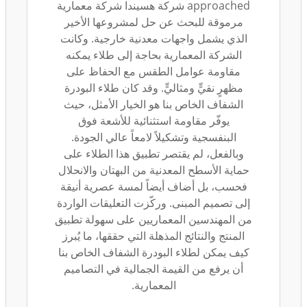
approached شركة هسيندا شركة معمارية
مرموقة للبحث عن حل لمشروعها الأخير
الذي يشمل واجهات معدنية خارجية. وكانت
الشركة المعمارية بحاجة إلى طلاء يمكنه
مقاومة عوامل الطقس مع الحفاظ على
مظهرٍ نقيٍّ ومثاليٍّ. وقد كان طلاء البودرة
الشفاف الخاص بنا هو الخيار الأمثل، حيث
يوفّر مقاومة استثنائية للأشعة فوق
البنفسجية وتشكيلاً لامعاً عالي الجودة.
وبالفعل، لم يقتصر تطبيق هذا الطلاء على
حماية الأسطح المعدنية من البهتان والانحلال
فحسب، بل أضاف أيضاً لمسة عصرية أنيقة
إلى تصميم المبنى. وركّزت التعليقات الواردة
من المهندسين المعماريين على سهولة تطبيق
المنتج والنتائج المذهلة التي حققها، ما يُبرز
كيف يمكن لطلاء البودرة الشفاف الخاص بنا
أن يرفع من القيمة الجمالية في التصاميم
المعمارية.