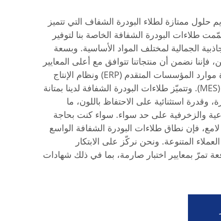
 حلول ممتازة لطلاء البودرة الشفاف التي تتميز
مت طلاءات البودرة الشفافة الخاصة بنا لتوفير
اذبية الجمالية لمختلف المواد الأساسية. وبسعة
 سنوية تبلغ نحو ٥٠٠٠ طن، فإننا نضمن أن منتجاتنا تتوافق مع أعلى المعايير
الأوروبية من خلال نظام إدارة موارد المؤسسات المتقدم (ERP) ونظام الإنتاج
الرقمي لإدارة أنظمة التصنيع (MES). وتتميّز طلاءات البودرة الشفافة لدينا بمتانة
ة، وقدرة استثنائية على الاحتفاظ باللون، ما
ناعية والزخرفية على حد سواء. سواء كنت بحاجة
لامع، فإن نطاق طلاءات البودرة الشفافة الواسع
لعملاء المتنوعة. ونحن نركّز على الابتكار
عة تمرّ بمعايير اختبار صارمة، بما في ذلك شهادات