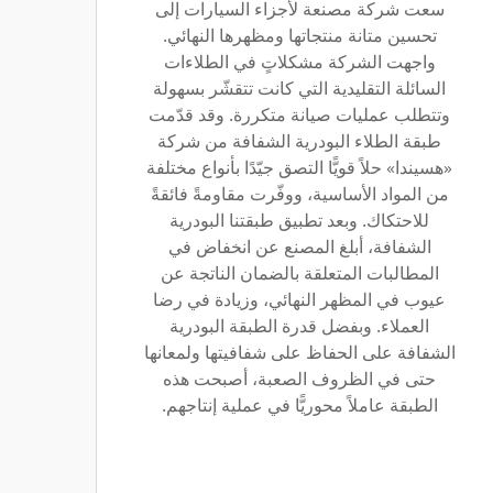
سعت شركة مصنعة لأجزاء السيارات إلى
تحسين متانة منتجاتها ومظهرها النهائي.
واجهت الشركة مشكلاتٍ في الطلاءات
السائلة التقليدية التي كانت تتقشّر بسهولة
وتتطلب عمليات صيانة متكررة. وقد قدّمت
طبقة الطلاء البودرية الشفافة من شركة
«هسيندا» حلاً قويًّا التصق جيّدًا بأنواع مختلفة
من المواد الأساسية، ووفّرت مقاومةً فائقةً
للاحتكاك. وبعد تطبيق طبقتنا البودرية
الشفافة، أبلغ المصنع عن انخفاض في
المطالبات المتعلقة بالضمان الناتجة عن
عيوب في المظهر النهائي، وزيادة في رضا
العملاء. وبفضل قدرة الطبقة البودرية
الشفافة على الحفاظ على شفافيتها ولمعانها
حتى في الظروف الصعبة، أصبحت هذه
الطبقة عاملاً محوريًّا في عملية إنتاجهم.