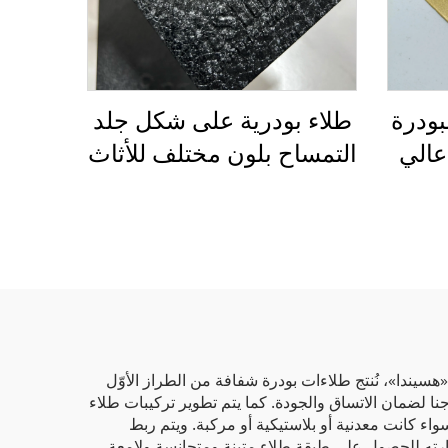
بودرة
طلاء بودرية على شكل جلد
عالي
التمساح بلون مختلف للأثاث
دني
وش،
لاء
هسيندا»، نُنتج طلاءات بودرة شفافة من الطراز الأوّل
تاجنا لضمان الاتساق والجودة. كما يتم تطوير تركيبات طلاء
اء كانت معدنية أو بلاستيكية أو مركبة. ويتم ربط
ارته للحصول على طبقة طلاء متينة ومتجانسة ولامعة.