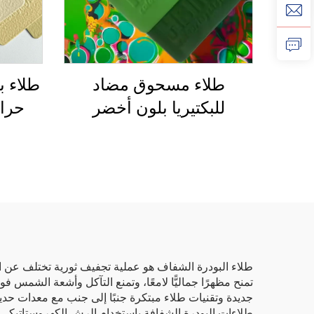
طلاء مسحوق مضاد
طلاء ب
للبكتيريا بلون أخضر
حرار
لمعالجة الأسطح العامة
مقا
وحماية طويلة الأمد
الجو
دائم
العضو
طلاء البودرة الشفاف هو عملية تجفيف ثورية تختلف عن الطل
تمنح مظهرًا جماليًّا لامعًا، وتمنع التآكل وأشعة الشمس فو
جديدة وتقنيات طلاء مبتكرة جنبًا إلى جنب مع معدات حديث
طلاءات البودرة الشفافة باستخدام الرش الكهروستاتيكي ع