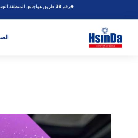
رقم 38 طريق هواجانغ، المنطقة الجنوبية لميناء تشنغدو الحديث للصناعة، بيكسين تشنغدو سيتشوان الصين
الصف