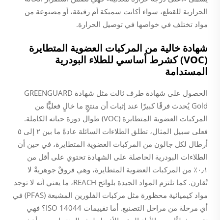
الحرارية للقطع، سواء أكانت سميكة أم رقيقة، أو مصنوعة من
مواد تختلف في خواصها في توصيل الحرارة.
شهادة خالية من المركبات العضوية المتطايرة
(VOC) كشرط أساسي للطلاء البودرية
المستدامة
الحصول على شهادة طرف ثالث مثل شهادة GREENGUARD
Gold يُحدث فرقًا كبيرًا عند إثبات أن منتجٍ ما خالٍ فعليًّا من
المركبات العضوية المتطايرة (VOC) طوال دورة حياته الكاملة.
فعلى سبيل المثال، تطلق الطلاءات السائلة عادةً ما بين ٢ إلى ٥
أرطال لكل جالون من المركبات العضوية المتطايرة، في حين أن
الطلاءات البودرية الحاصلة على الشهادة تحتوي على أقل من
٠٫١٪ من المركبات العضوية المتطايرة، وهي فروقٌ جوهريةٌ لا
تُقارن. كما تلتزم المواد الجيدة بلوائح REACH، ما يعني أنه لا توجد
مواد كيميائية محظورة مثل مركبات الفلورين المشبعة (PFAS) في
أي مرحلة من مراحل التصنيع. أما تقييمات ISO 14044؟ فهي