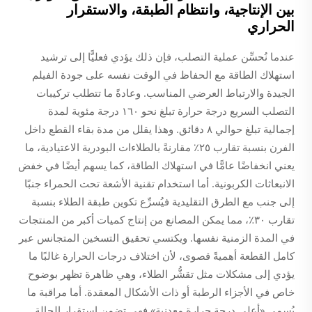
بين الإنتاجية، وانتظام الطبقة، والاستقرار
الحراري
عندما نُحسِّن عملية التصلب، فإن ذلك يؤدي فعليًّا إلى ترشيد
استهلاك الطاقة مع الحفاظ في الوقت نفسه على جودة الفيلم
الجيدة والارتباط العرضي المناسب. وعادةً ما تتطلب تركيبات
التصلب السريع درجة حرارة تبلغ نحو ١٦٠ درجة مئوية لمدة
إجمالية تبلغ حوالي ٨ دقائق. وهذا يقلل من مدة بقاء القطع داخل
الفرن بنسبة تقارب ٢٥٪ مقارنةً بالطلاءات البودرية الاعتيادية، ما
يعني انخفاضًا عامًّا في استهلاك الطاقة، كما يسهم أيضًا في خفض
الانبعاثات الكربونية. أما استخدام تقنية الأشعة تحت الحمراء جنبًا
إلى جنب مع الطرق التقليدية فيُسرِّع تكوين طبقة الطلاء بنسبة
تقارب ٣٠٪، مما يمكن المصانع من إنتاج كميات أكبر من المنتجات
في المدة الزمنية نفسها. ويكتسي تحقيق التسخين المتجانس عبر
كامل القطعة أهميةً قصوى، لأن اختلاف درجات الحرارة غالبًا ما
يؤدي إلى مشكلات مثل تقشُّر الطلاء، وهي ظاهرة تظهر بوضوح
خاص في الأجزاء الرطبة أو ذات الأشكال المعقدة. أما مراقبة ما
يُسمى «أعلى درجة حرارة معدنية» فهي تضمن استقرار الحالة