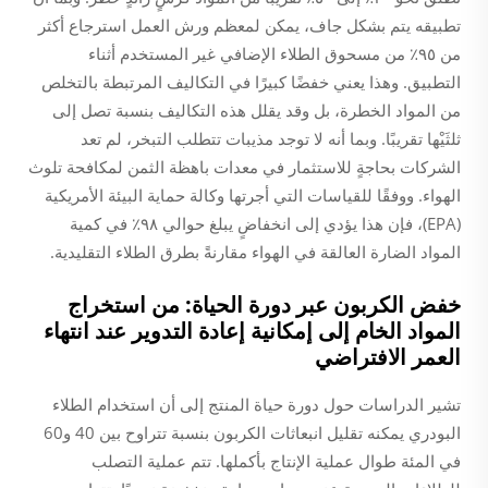
تطبيقه يتم بشكل جاف، يمكن لمعظم ورش العمل استرجاع أكثر
من ٩٥٪ من مسحوق الطلاء الإضافي غير المستخدم أثناء
التطبيق. وهذا يعني خفضًا كبيرًا في التكاليف المرتبطة بالتخلص
من المواد الخطرة، بل وقد يقلل هذه التكاليف بنسبة تصل إلى
ثلثَيْها تقريبًا. وبما أنه لا توجد مذيبات تتطلب التبخر، لم تعد
الشركات بحاجةٍ للاستثمار في معدات باهظة الثمن لمكافحة تلوث
الهواء. ووفقًا للقياسات التي أجرتها وكالة حماية البيئة الأمريكية
(EPA)، فإن هذا يؤدي إلى انخفاضٍ يبلغ حوالي ٩٨٪ في كمية
المواد الضارة العالقة في الهواء مقارنةً بطرق الطلاء التقليدية.
خفض الكربون عبر دورة الحياة: من استخراج
المواد الخام إلى إمكانية إعادة التدوير عند انتهاء
العمر الافتراضي
تشير الدراسات حول دورة حياة المنتج إلى أن استخدام الطلاء
البودري يمكنه تقليل انبعاثات الكربون بنسبة تتراوح بين 40 و60
في المئة طوال عملية الإنتاج بأكملها. تتم عملية التصلب