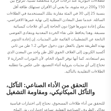
للطلاءات البودرية عند درجات حرارة منخفضة نسبيًا، تتراوح بين
150 و200 درجة مئوية، ما يعني أن الأفران تستهلك طاقة أقل
بنسبة 25 إلى 30 في المئة مقارنة بتلك المستخدمة في الطلاءات
السائلة. عندما تصل المعادن المطلية إلى نهاية عمرها الافتراضي،
يمكن إعادة تدويرها فورًا دون الحاجة إلى أي علاجات كيميائية
مسبقة. وهذا يحافظ على نقاء الخردة المعدنية ويتفادى الفوضى
الناتجة عن التشطيبات القائمة على المذيبات. إن إعادة التدوير
بهذه الطريقة تحول بالفعل دون دخول حوالي 1.2 طن من ثاني
أكسيد الكربون إلى الغلاف الجوي لكل طن واحد من المعدن الذي
يتم استعادته. كما أنها توفر المواد الخام، لأن البودرات الحرارية لا
تحتاج إلى أي مذيبات بترولية أثناء التصنيع، على عكس ما تتطلبه
الطلاءات التقليدية بالتأكيد.
التحقق من الأداء الصناعي: التآكل،
والتآكل الميكانيكي، ومقاومة التشغيل
للتحقق من أداء طلاءات المسحوق، نحتاج إلى اختبارات قياسية
تحاكي الظروف الصناعية الفعلية. تساعد اختبارات رش الملح