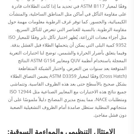
وفقًا لمعيار ASTM B117 في تحديد ما إذا كانت الطلاءات قادرة
على مقاومة التآكل في أماكن مثل المناطق الساحلية، والمنشآت
الكيميائية، والجسور. كما توفر غرف الرطوبة معلومات مهمة حول
مقاومة الرطوبة. بالنسبة للعناصر التي تتعرض للتآكل السريع،
مثل أجزاء معدات الزراعة، يُظهر اختبار تآكل تابر وفقًا للمعيار ISO
9352 كمية البلى التي يمكن أن يتحملها الطلاء قبل الفشل بدقة.
وفيما يتعلق بأضرار الحرارة والشمس، توضح لنا اختبارات التعرية
المعجلة باستخدام أنظمة QUV ومعايير ASTM G154 النتائج
المتوقعة بعد سنوات من التعرض. واختبار الشبكة المتقاطعة
(Cross Hatch) وفقًا لمعيار ASTM D3359 يضمن التصاق الطلاء
بشكل صحيح بالأسطح حتى بعد هذه الظروف القاسية. وتتماشى
جميع نتائج هذه الاختبارات مع المعايير الصناعية مثل ISO 12944
ومتطلبات NACE، مما يمنح مديري المصانح دليلاً ملموسًا على أن
منتجاتهم المطلية ستظل صامدة أمام الظروف التشغيلية الصعبة
دون فشل مفاجئ.
الامتثال التنظيمي والمواءمة السوقية: