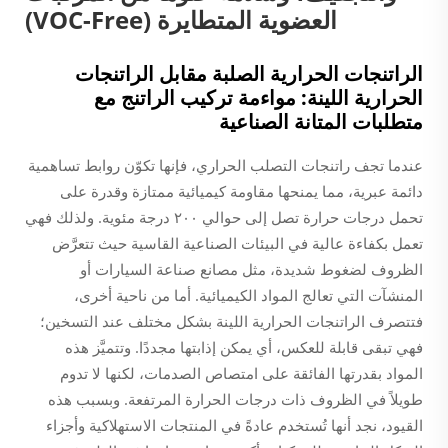
العضوية المتطايرة (VOC-Free)
الراتنجات الحرارية الصلبة مقابل الراتنجات
الحرارية اللينة: مواءمة تركيب الراتنج مع
متطلبات المتانة الصناعية
عندما تجف راتنجات التصلب الحراري، فإنها تكوّن روابط تساهمية
دائمة عبرية، مما يمنحها مقاومة كيميائية ممتازة وقدرة على
تحمل درجات حرارة تصل إلى حوالي ٢٠٠ درجة مئوية. ولذلك فهي
تعمل بكفاءة عالية في البيئات الصناعية القاسية حيث تتعرَّض
الظروف لضغوط شديدة، مثل مصانع صناعة السيارات أو
المنشآت التي تعالج المواد الكيميائية. أما من ناحية أخرى،
فتتصرف الراتنجات الحرارية اللينة بشكل مختلف عند التسخين؛
فهي تبقى قابلة للعكس، أي يمكن إذابتها مجددًا. وتتميَّز هذه
المواد بقدرتها الفائقة على امتصاص الصدمات، لكنها لا تدوم
طويلاً في الظروف ذات درجات الحرارة المرتفعة. وبسبب هذه
القيود، نجد أنها تُستخدم عادةً في المنتجات الاستهلاكية وأجزاء