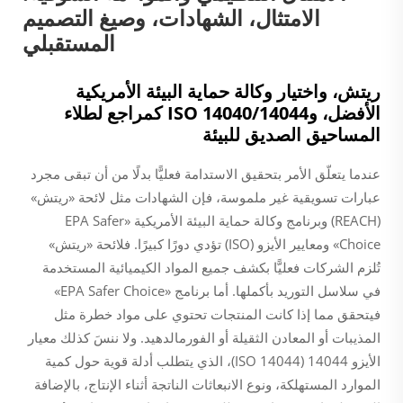
الامتثال، الشهادات، وصيغ التصميم
المستقبلي
ريتش، واختيار وكالة حماية البيئة الأمريكية
الأفضل، وISO 14040/14044 كمراجع لطلاء
المساحيق الصديق للبيئة
عندما يتعلّق الأمر بتحقيق الاستدامة فعليًّا بدلًا من أن تبقى مجرد
عبارات تسويقية غير ملموسة، فإن الشهادات مثل لائحة «ريتش»
(REACH) وبرنامج وكالة حماية البيئة الأمريكية «EPA Safer
Choice» ومعايير الأيزو (ISO) تؤدي دورًا كبيرًا. فلائحة «ريتش»
تُلزم الشركات فعليًّا بكشف جميع المواد الكيميائية المستخدمة
في سلاسل التوريد بأكملها. أما برنامج «EPA Safer Choice»
فيتحقق مما إذا كانت المنتجات تحتوي على مواد خطرة مثل
المذيبات أو المعادن الثقيلة أو الفورمالدهيد. ولا ننسَ كذلك معيار
الأيزو 14044 (ISO 14044)، الذي يتطلب أدلة قوية حول كمية
الموارد المستهلكة، ونوع الانبعاثات الناتجة أثناء الإنتاج، بالإضافة