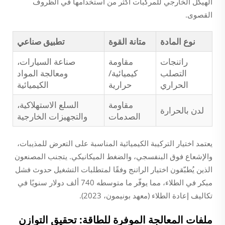
الهيكل الخارجي للمركبات أكثر من استخدامها في الظروف
القصوى.
نوع المادة
متانة القوة
تطبيق صناعي
راتنجات
مقاومة
صناعة السيارات،
التصلب
كيميائية/
ومعالجة المواد
الحراري
حرارية
الكيميائية
مقاومة
السلع الاستهلاكية،
لدن بالحرارة
الصدمات
والتجهيزات الخارجية
يعتمد اختيار التركيبة الكيميائية المناسبة على التعرض للمذيبات،
والإشعاع فوق البنفسجي، والضغط الميكانيكي. يتجنب المصنعون
الذين يُطبّقون اختيار الراتنج وفقًا لمتطلبات التشغيل حدوث فشل
مبكر في الطلاء، مما يوفّر ما متوسطه 740 ألف دولار سنويًا في
تكاليف إعادة الطلاء (معهد بونيمون، 2023).
ملفات المعالجة الموفرة للطاقة: تحقيق التوازن