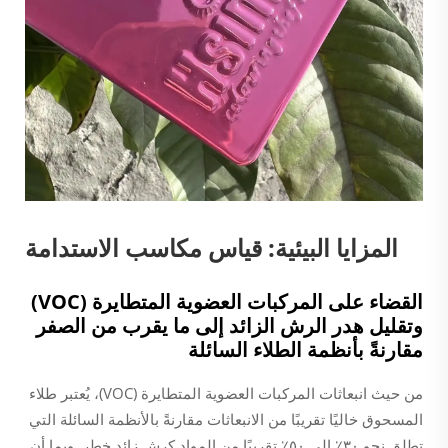
المزايا البيئية: قياس مكاسب الاستدامة
القضاء على المركبات العضوية المتطايرة (VOC)
وتقليل هدر الرش الزائد إلى ما يقرب من الصفر
مقارنةً بأنظمة الطلاء السائلة
من حيث انبعاثات المركبات العضوية المتطايرة (VOC)، يُعتبر طلاء
المسحوق خاليًا تقريبًا من الانبعاثات مقارنةً بالأنظمة السائلة التي
تطلق نحو ٣٠٪ إلى ٥٠٪ تقريبًا من المواد كرشٍ زائدٍ خطر. وبما أن