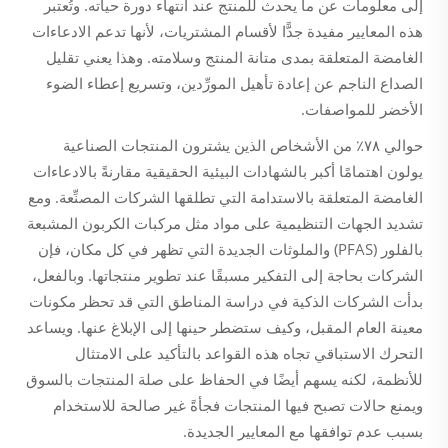
إلى معلومات عن ما يحدث للمنتج عند انتهاء دورة حياته. وتُعتبر
هذه المعايير مفيدة جدًّا لأقسام المشتريات، لأنها تدعم الادعاءات
الغامضة المتعلقة بمدى متانة المنتج وسلامته. وهذا يعني تقليل
الصداع الناجم عن إعادة تأهيل المورِّدين، وتسريع إعطاء الضوء
الأخضر للمواصفات.
حوالي ٧٨٪ من الأشخاص الذين يشترون المنتجات الصناعية
يولون اهتمامًا أكبر بالشهادات البيئية الحقيقية مقارنةً بالادعاءات
الغامضة المتعلقة بالاستدامة التي تطلقها الشركات المصنِّعة. ومع
تشديد الجهات التنظيمية على مواد مثل مركبات الكربون المشبعة
بالفلور (PFAS) والملوثات الجديدة التي تظهر في كل مكان، فإن
الشركات بحاجة إلى التفكير مسبقًا عند تطوير منتجاتها. وبالفعل،
بدأت الشركات الذكية في دراسة المناطق التي قد تحظر مكونات
معينة العام المقبل، وكيف ستضطر حينها إلى الإبلاغ عنها. ويساعد
التحرك الاستباقي تجاه هذه القواعد بالتأكيد على الامتثال
للأنظمة، لكنه يسهم أيضًا في الحفاظ على صلة المنتجات بالسوق
ويمنع حالات تصبح فيها المنتجات فجأةً غير صالحة للاستخدام
بسبب عدم توافقها مع المعايير الجديدة.