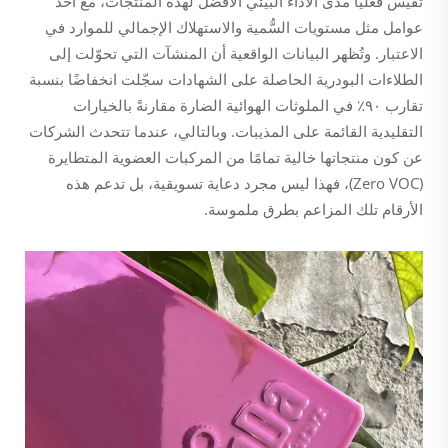
تقيس فعليًّا مدى الأداء البيئي الأفضل لهذه المنتجات، مع أخذ
عوامل مثل مستويات السُّمية والاستهلاك الإجمالي للموارد في
الاعتبار. وتُظهر البيانات الواقعية أن المنشآت التي تحوّلت إلى
الطلاءات البودرية الحاصلة على الشهادات سجّلت انخفاضًا بنسبة
تقارب ٩٠٪ في الملوثات الهوائية الضارة مقارنةً بالخيارات
التقليدية القائمة على المذيبات. وبالتالي، عندما تتحدث الشركات
عن كون منتجاتها خالية تمامًا من المركبات العضوية المتطايرة
(Zero VOC)، فهذا ليس مجرد دعاية تسويقية، بل تدعم هذه
الأرقام تلك المزاعم بطرق ملموسة.