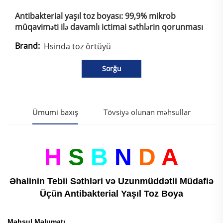
Antibakterial yaşıl toz boyası: 99,9% mikrob
müqaviməti ilə davamlı ictimai səthlərin qorunması
Brand:
Hsinda toz örtüyü
Sorğu
Ümumi baxış
Tövsiyə olunan məhsullar
H
S
B
N
D
A
Əhalinin Tebii Səthləri və Uzunmüddətli Müdafiə
Üçün Antibakterial Yaşıl Toz Boya
Məhsul Məlumatı