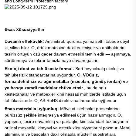
Əsas Xüsusiyyətlər
Davamlı effektivlik:
Antimikrob qoruma yalnız səthi təbəqə deyil
ki, silinə bilər. O, örtük matrisinə daxil edilmişdir və antibakterial
təsirin örtüyün özü qədər davam etməsini təmin edir — aşınmaya,
sürtünməyə və təkrar təmizləməyə davam gətirir.
Ekoloji dost və təhlükəsiz formul:
Sərt beynəlxalq ekoloji və
təhlükəsizlik standartlarına uyğundur. O,
VOCsiz,
formaldehidisiz və ağır metallar (məsələn, gümüş ionları) və
ya başqa zərərli maddələr ehtiva etmir
, bu da onu
xəstəxanalar və mətbəxlər kimi həssas mühitlərdə istifadə üçün
təhlükəsiz edir. O, AB RoHS direktivinə tamamilə uyğundur.
Əsas materialla uyğunluq:
Mövcud istehsalat proseslərinə
pürüzsüz şəkildə inteqrasiya edilməsi üçün hazırlanmışdır. O,
yapışma, təsirə davamlılıq və parlaqlıq kimi standart toz boyanın
orijinal mexaniki, kimyəvi və estetik xüsusiyyətlərini pozmur. Metal,
alüminium və başqaları daxil olmaqla müxtəlif substratlara