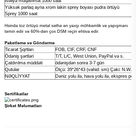
İstiliyə müqavimət 1000 saat
I
Yüksək parlaq ayna xrom lakin sprey boyası pudra örtüyü
I
Sprey 1000 saat
Hsinda toz örtüyü metal səthə ən yaxşı möhkəmlik və yapışmanı
təmin edir və 60%-dən çox DSM reçin ehtiva edir.
Paketləmə və Göndərmə
Ticarət Şqrtları
FOB, CIF, CRF, CNF
Ödəniş şərtləri
T/T, L/C, West Union, PayPal və s.
Çatdırılma müddəti
ödənişdən sonra 3-7 gün
Qutular
Ölçü: 39*26*43 (vahid: sm) Çəki: N.W. 
NƏQLİYYAT
Dəniz yolu ilə, hava yolu ilə, ekspres poç
Sertifikatlar
Şirkət Məlumatları