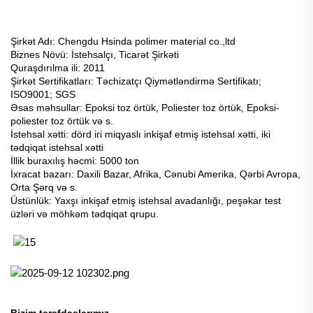
Şirkət Adı: Chengdu Hsinda polimer material co.,ltd
Biznes Növü: İstehsalçı, Ticarət Şirkəti
Quraşdırılma ili: 2011
Şirkət Sertifikatları: Təchizatçı Qiymətləndirmə Sertifikatı;
ISO9001; SGS
Əsas məhsullar: Epoksi toz örtük, Poliester toz örtük, Epoksi-
poliester toz örtük və s.
İstehsal xətti: dörd iri miqyaslı inkişaf etmiş istehsal xətti, iki
tədqiqat istehsal xətti
İllik buraxılış həcmi: 5000 ton
İxracat bazarı: Daxili Bazar, Afrika, Cənubi Amerika, Qərbi Avropa,
Orta Şərq və s.
Üstünlük: Yaxşı inkişaf etmiş istehsal avadanlığı, peşəkar test
üzləri və möhkəm tədqiqat qrupu.
Bizim tərəfdaşlarımız