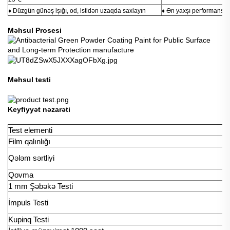
♦ Düzgün günəş işığı, od, istidən uzaqda saxlayın
♦ Ən yaxşı performans üç
Məhsul Prosesi
Məhsul testi
Keyfiyyət nəzarəti
Test elementi
Te
Film qalınlığı
I
A
Qələm sərtliyi
3
Qovma
I
1 mm Şəbəkə Testi
I
A
İmpuls Testi
9
Kupinq Testi
I