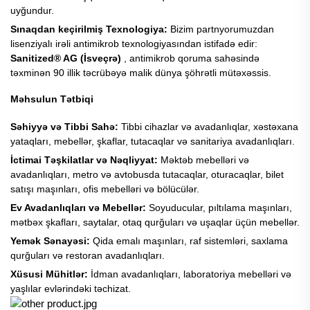
uyğundur.
Sınaqdan keçirilmiş Texnologiya:
Bizim partnyorumuzdan
lisenziyalı irəli antimikrob texnologiyasından istifadə edir:
Sanitized® AG (İsveçrə)
, antimikrob qoruma sahəsində
təxminən 90 illik təcrübəyə malik dünya şöhrətli mütəxəssis.
Məhsulun Tətbiqi
Səhiyyə və Tibbi Sahə:
Tibbi cihazlar və avadanlıqlar, xəstəxana
yataqları, mebellər, şkaflar, tutacaqlar və sanitariya avadanlıqları.
İctimai Təşkilatlar və Nəqliyyat:
Məktəb mebelləri və
avadanlıqları, metro və avtobusda tutacaqlar, oturacaqlar, bilet
satışı maşınları, ofis mebelləri və bölücülər.
Ev Avadanlıqları və Mebellər:
Soyuducular, pıltılama maşınları,
mətbəx şkafları, saytalar, otaq qurğuları və uşaqlar üçün mebellər.
Yemək Sənayəsi:
Qida emalı maşınları, raf sistemləri, saxlama
qurğuları və restoran avadanlıqları.
Xüsusi Mühitlər:
İdman avadanlıqları, laboratoriya mebelləri və
yaşlılar evlərindəki təchizat.