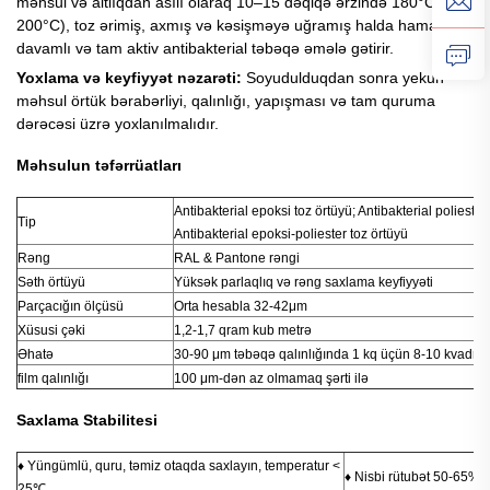
məhsul və altlıqdan asılı olaraq 10–15 dəqiqə ərzində 180°C –
200°C), toz ərimiş, axmış və kəsişməyə uğramış halda hamar,
davamlı və tam aktiv antibakterial təbəqə əmələ gətirir.
Yoxlama və keyfiyyət nəzarəti:
Soyudulduqdan sonra yekun
məhsul örtük bərabərliyi, qalınlığı, yapışması və tam quruma
dərəcəsi üzrə yoxlanılmalıdır.
Məhsulun təfərrüatları
Antibakterial epoksi toz örtüyü; Antibakterial poliester
Tip
Antibakterial epoksi-poliester toz örtüyü
Rəng
RAL & Pantone rəngi
Səth örtüyü
Yüksək parlaqlıq və rəng saxlama keyfiyyəti
Parçacığın ölçüsü
Orta hesabla 32-42μm
Xüsusi çəki
1,2-1,7 qram kub metrə
Əhatə
30-90 μm təbəqə qalınlığında 1 kq üçün 8-10 kvadrat
film qalınlığı
100 μm-dən az olmamaq şərti ilə
Saxlama Stabilitesi
♦ Yüngümlü, quru, təmiz otaqda saxlayın, temperatur <
♦ Nisbi rütubət 50-65%
25℃