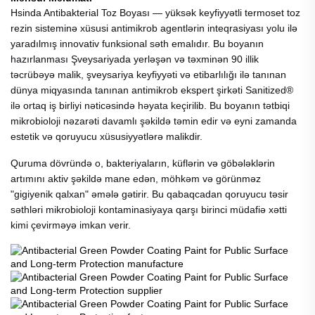
Hsinda Antibakterial Toz Boyası — yüksək keyfiyyətli termoset toz
rezin sisteminə xüsusi antimikrob agentlərin inteqrasiyası yolu ilə
yaradılmış innovativ funksional səth emalıdır. Bu boyanın
hazırlanması Şveysariyada yerləşən və təxminən 90 illik
təcrübəyə malik, şveysariya keyfiyyəti və etibarlılığı ilə tanınan
dünya miqyasında tanınan antimikrob ekspert şirkəti Sanitized®
ilə ortaq iş birliyi nəticəsində həyata keçirilib. Bu boyanın tətbiqi
mikrobioloji nəzarəti davamlı şəkildə təmin edir və eyni zamanda
estetik və qoruyucu xüsusiyyətlərə malikdir.
Quruma dövründə o, bakteriyaların, küflərin və göbələklərin
artımını aktiv şəkildə mane edən, möhkəm və görünməz
"gigiyenik qalxan" əmələ gətirir. Bu qabaqcadan qoruyucu təsir
səthləri mikrobioloji kontaminasiyaya qarşı birinci müdafiə xətti
kimi çevirməyə imkan verir.