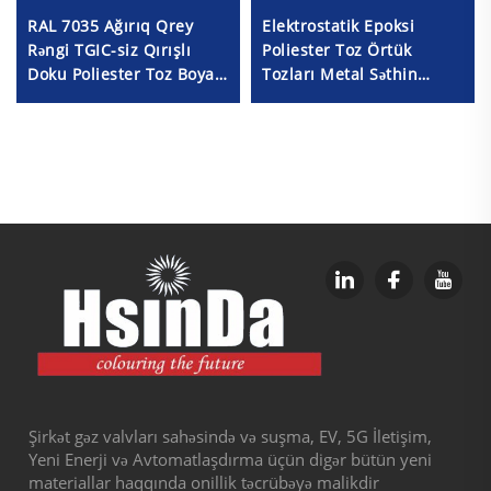
RAL 7035 Ağırıq Qrey
Elektrostatik Epoksi
Rəngi TGIC-siz Qırışlı
Poliester Toz Örtük
Doku Poliester Toz Boyası
Tozları Metal Səthin
(Metal Tətbiqləri Üçün)
Mühafizəsi üçün Boya
Təchizatçısı
RAL/PANTONE Rəngləri
Şirkət gəz valvları sahəsində və suşma, EV, 5G İletişim,
Yeni Enerji və Avtomatlaşdırma üçün digər bütün yeni
materiallar haqqında onillik təcrübəyə malikdir