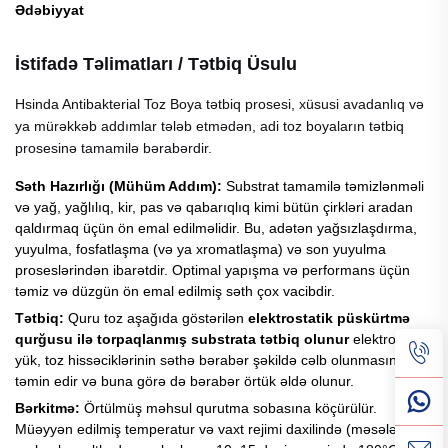
Ədəbiyyat
İstifadə Təlimatları / Tətbiq Üsulu
Hsinda Antibakterial Toz Boya tətbiq prosesi, xüsusi avadanlıq və
ya mürəkkəb addımlar tələb etmədən, adi toz boyaların tətbiq
prosesinə tamamilə bərabərdir.
Səth Hazırlığı (Mühüm Addım):
Substrat tamamilə təmizlənməli
və yağ, yağlılıq, kir, pas və qabarıqlıq kimi bütün çirkləri aradan
qaldırmaq üçün ön emal edilməlidir. Bu, adətən yağsızlaşdırma,
yuyulma, fosfatlaşma (və ya xromatlaşma) və son yuyulma
proseslərindən ibarətdir. Optimal yapışma və performans üçün
təmiz və düzgün ön emal edilmiş səth çox vacibdir.
Tətbiq:
Quru toz aşağıda göstərilən
elektrostatik püskürtmə
qurğusu ilə torpaqlanmış substrata tətbiq olunur
elektrostatik
yük, toz hissəciklərinin səthə bərabər şəkildə cəlb olunmasını
təmin edir və buna görə də bərabər örtük əldə olunur.
Bərkitmə:
Örtülmüş məhsul qurutma sobasına köçürülür.
Müəyyən edilmiş temperatur və vaxt rejimi daxilində (məsələn,