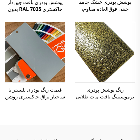
پوشش پودری خشک جامد
پوشش پودری بافت چین‌دار
چینی فوق‌العاده مقاوم،
خاکستری RAL 7035 بدون
کارخانه تولیدکننده رنگ
TGIC برای استفاده در فضای
پودری، قیمت ارزان برای
داخلی و خارجی
توزیع‌کنندگان و خرده‌فروشان
رنگ پوشش پودری
قیمت رنگ پودری پلیستر با
ترموستینگ بافت مات طلایی
ساختار براق خاکستری روشن
قدیمی اپوکسی پلی استر
رال ۷۰۳۵
جهت مبل فلزی