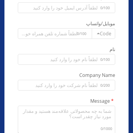
0/100
موبایل/واتساپ
Code
0/100
نام
0/100
Company Name
0/200
Message
0/1000