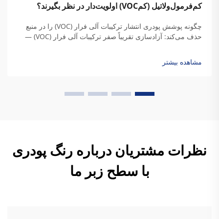
کم‌فرمول‌ولاتیل (کم‌VOC) اولویت‌دار در نظر بگیرند؟
چگونه پوشش پودری انتشار ترکیبات آلی فرار (VOC) را در منبع
حذف می‌کند: آزادسازی تقریباً صفر ترکیبات آلی فرار (VOC) —
مزایای شیمیایی و فرآیندی کاربرد خشک پودری برخلاف رنگ‌های
مایع سنتی، پوشش‌های پودری حاوی هیچ حلال مایعی نیستند که
مشاهده بیشتر
این امر باعث می‌شود...
نظرات مشتریان درباره رنگ پودری
با سطح زبر ما