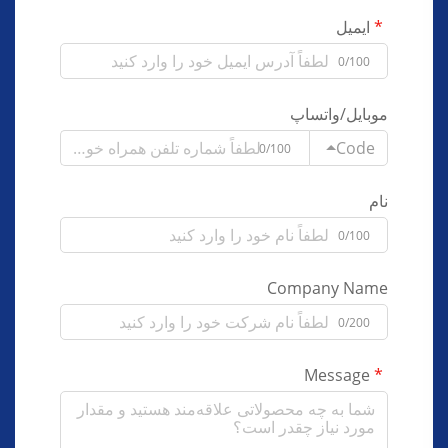
ایمیل
0/100
موبایل/واتساپ
Code
0/100
نام
0/100
Company Name
0/200
Message