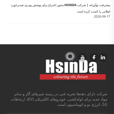
پیشرفت نوآورانه | شرکت HSINDA مجوز اختراع برای پوشش پودری ضدبرخورد
انقلابی را کسب کرده است
2026-04-17
شرکت دارای دهه‌ها تجربه غنی در زمینه شیرهای گاز و سایر
مواد جدید برای لوله‌کشی، خودروهای الکتریکی (EV)، ارتباطات
5G، انرژی نو و اتوماسیون است