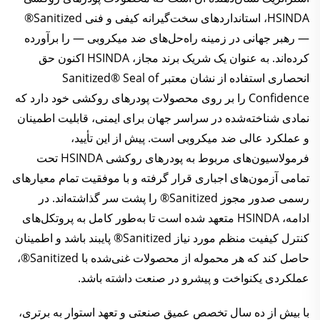
HSINDA، استانداردهای سخت‌گیرانه کیفی و فنی Sanitized®
— رهبر جهانی در زمینه راه‌حل‌های ضد میکروبی — را برآورده
کرده‌اند. به عنوان یک شریک برند مجاز، HSINDA اکنون حق
انحصاری استفاده از نشان معتبر Sanitized® Seal of
Confidence را بر روی محصولات پودرهای روکشی خود دارد که
نمادی شناخته‌شده در سراسر جهان برای ایمنی، قابلیت اطمینان
و عملکرد عالی ضد میکروبی است. پیش از این تأیید،
فرمولاسیون‌های مربوط به پودرهای روکشی HSINDA تحت
تمامی آزمون‌های اجباری قرار گرفته و با موفقیت تمام معیارهای
رسمی صدور مجوز Sanitized® را پشت سر گذاشته‌اند. در
ادامه، HSINDA متعهد شده است تا به‌طور کامل به پروتکل‌های
کنترل کیفیت منظم مورد نیاز Sanitized® پایبند باشد و اطمینان
حاصل کند که هر محموله از محصولات غنی‌شده با Sanitized®،
عملکردی یکنواخت و پیشرو در صنعت داشته باشد.
با بیش از ده سال تخصص عمیق صنعتی و تعهد استوار به برتری،