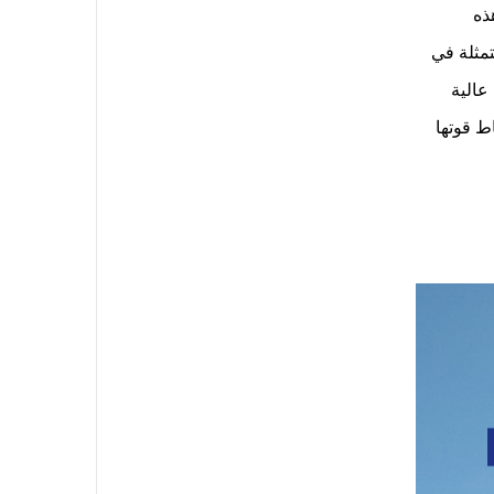
 هذه
تمثلة في
م منتجات عالية
اط قوتها