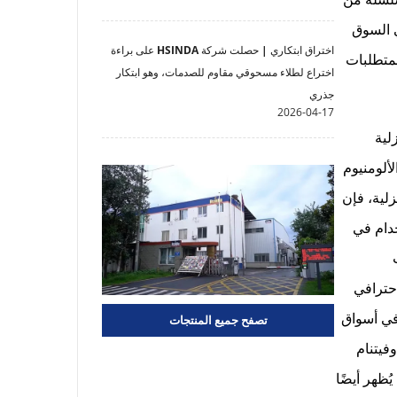
جات في السوق
اختراق ابتكاري | حصلت شركة HSINDA على براءة
تستوفي المتطلبات
اختراع لطلاء مسحوقي مقاوم للصدمات، وهو ابتكار
جذري
2026-04-17
زلية
ألومنيوم
زلية، فإن
خدام في
احترافي
ل بالنجاح في أسواق
تصفح جميع المنتجات
فيتنام
يُعد هذا الانتشار العالمي دليلاً ليس فقط على الاعتراف الواسع بنوعية منتجات HSINDA، بل يُظهر أيضًا