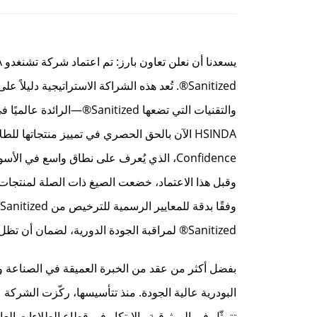
والتقنيات التي تضعها tized
Confidence، الذي يُعرف على نطاق واسع في 
Sanitized® لمراقبة الجودة الدورية، لضمان أن تظل كل دفعة من المنتجات المُعزَّزة بـ Sanitized® تحقق أداءً ثابتاً ورائداً في القطاع.
البودرية عالية الجودة. منذ تتأسيسها، ركّزت الشركة 