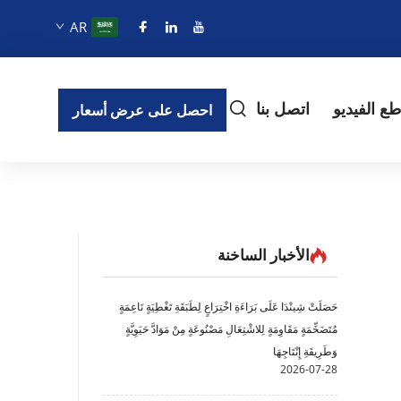
AR
ع الفيديو
اتصل بنا
احصل على عرض أسعار
الأخبار الساخنة
حَصَلَتْ شِينْدَا عَلَى بَرَاءَةِ اخْتِرَاعٍ لِطَبَقَةِ تَغْطِيَةٍ نَاعِمَةٍ
مُتَضَخِّمَةٍ مَقَاوِمَةٍ لِلاشْتِعَالِ مَصْنُوعَةٍ مِنْ مَوَادَّ حَيَوِيَّةٍ
وَطَرِيقَةِ إِنْتَاجِهَا
2026-07-28