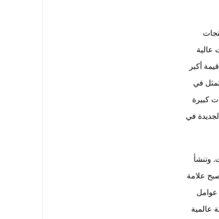
ير منتجات
مل HSINDA على تقديم منتجات عالية
يمة أكبر
تمثل في
ه الرؤية، تستثمر HSINDA سنويًا استثمارات كبيرة
الجديدة في
يكروبات. وتنشأ
1935 ومنذ ذلك الحين نمت لتصبح علامة
 عوامل
ة عالمية