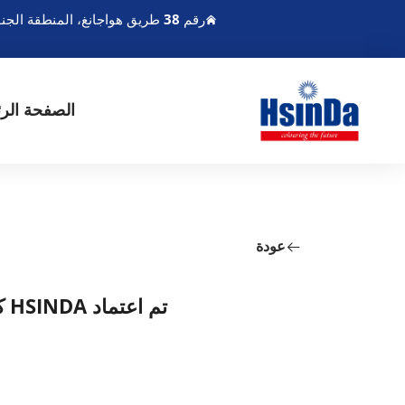
رقم 38 طريق هواجانغ، المنطقة الجنوبية لميناء تشنغدو الحديث للصناعة، بيكسين تشنغدو سيتشوان الصين
الصفحة الرئ
عودة
تم اعتماد HSINDA كشريك تجاري معتمد لعلامة Sanitized®