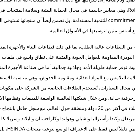
الشهادات الدولية الموثوقة، بما في ذلك REACH وRoHS، وهي معايير حاسمة في مجال الحماية البيئية وسلامة المنت
العالمي. وتشهد هذه الشهادات ليس فقط على الت commitment للتنمية المستدامة، بل تضمن أيضاً أن منتجاتها 
 أساس متين لتوسيعها في الأسواق العالمية.
موعة متنوعة من القطاعات عالية الطلب، بما في ذلك قطاعات البناء والأجهزة المن
لبودرة المقاومة للعوامل الجوية والمتينة على نطاق واسع في ملفات ال
حيث توفر حماية طويلة الأمد وجاذبية جمالية. أما في صناعة الأجهزة المن
ات سلامة التلامس مع المواد الغذائية ومقاومة الخدوش، وهي مناسبة للاست
وفي مجال السيارات، تُستخدم الطلاءات الخاصة من الشركة على مكونات
خرفية جذابة. ومن خلال شبكتها العالمية الواسعة للمبيعات ونظامها ال
للخدمة ما بعد البيع، وصلت منتجات HSINDA إلى عملاء في أكثر من 20 دولة ومنطقة حول العالم، مع سجل حاف
رتغال وكندا وأستراليا وتشيلي وهولندا وكازاخستان وتايلاند وسريلانكا و
وتركيا واليابان وكوريا الجنوبية. و