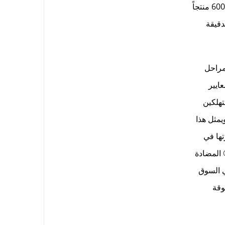
تضم أكثر من 300 شريكاً، تمتد عبر صناعات مختلفة مثل النسيج والبلاستيك والطلاء ومواد البناء. ويشمل محفظتها أكثر من 600 منتجاً
دقيقة
ل مراحل
عايير
نسبة للمستهلكين
يمثل هذا
ق العالمي وخبرتها في
ساحيق مع التكنولوجيا المتقدمة المضادة للميكروبات من Sanitized®. ومن خلال دمج حلول Sanitized® المضادة
ايد في السوق
مسحوقة