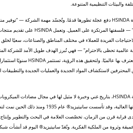
لفة والبيئات التنظيمية المتنوعة.
انطلاقًا من مهمة ورؤية واضحة ومُلهمة، تواصل شركة HSINDA دفع عجلة تطورها قدمًا. وتُجسّد مهمة الشركة — "توف
Hsinda التي تفوق التوقعات إلى كل بقعة في العالم" — فلسفتها المرتكزة على العميل. وتع
تياجات الفريدة للعملاء في مختلف المناطق والصناعات، سعيًا لخلق ق
 عالمية تحظى بالاحترام" — فهي تُبرز الهدف طويل الأمد للشركة الم
التركيز على الابتكار التكنولوجي وبناء علامة تجارية معترف بها عالميًا. ولتحقيق هذ
ن المحترفين لاستكشاف المواد الجديدة والعمليات الجديدة والتطبيقات 
تتميّز علامة سانيتيزيد®، التي تعاونت معها الآن شركة HSINDA، بتاريخ غني وخبرة لا مثيل لها في مجال مضادات الم
العلامة من سويسرا، وهي دولة مشهورة بدقتها وجودتها العالية، وقد تأسست سانيتيزيد® عام 
دى قرابة قرن من الزمان، تخصّصت العلامة في البحث والتطوير وإنتاج
يقة وثروة من الملكية الفكرية. وتُعَدّ سانيتيزيد® اليوم قد أنشأت شبك