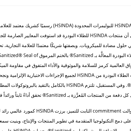
يسعدنا أن نعلن تعاون بارز: تم اعتماد شركة تشنغدو HSINDA للبوليمرات المحدودة (HSINDA) رسميًا
Sanitized®. تُعد هذه الشراكة الاستراتيجية دليلاً على أن منتجات HSINDA للطلاء البودرة قد استوفت المعايير الصارمة
Sani®—الرائدة عالميًا في حلول مضادة للميكروبات. وبصفتها شريكًا معتمدًا للعلامة التجارية،
HSINDA الآن بالحق الحصري في تمييز منتجاتها للطلاء البودرة المعالَّة بـ Sanitized® بالختم المرموق tized® Seal of
الأسواق العالمية كرمز للسلامة والموثوقية والأداء المتفوق في مقاومة المي
وقبل هذا الاعتماد، خضعت الصيغ ذات الصلة لمنتجات الطلاء البودرة من HSINDA لجميع الإجراءات الاختبارية ال
وفقًا بدقة للمعايير الرسمية للترخيص من Sanitized®. وفي المستقبل، تلتزم HSINDA بالكامل بالتقيد بالبر
بفضل أكثر من عقد من الخبرة العميقة في الصناعة والت commitment الثابت للتميز، ب
على دمج التكنولوجيا المتقدمة في تطوير المنتجات والإنتاج، وبنيت سمع
تتمثّل في الموثوقية والابتكار في قطاع الطلاءات العا