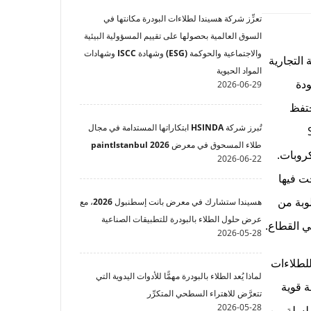
تعزِّز شركة هسيندا لطلاءات البودرة مكانتها في
السوق العالمية بحصولها على تقييم المسؤولية البيئية
والاجتماعية والحوكمة (ESG) وشهادة ISCC وشهادات
 كشريك معتمد للعلامة التجارية
المواد الحيوية
 للجودة
2026-06-29
 تحتفظ
تُبرز شركة HSINDA ابتكاراتها المستدامة في مجال
Sani
طلاء المسحوق في معرض paintIstanbul 2026
كروبات.
2026-06-22
إلزامية ونجحت فيها
وتوكولات المطلوبة من
هسيندا ستشارك في معرض بانت إسطنبول 2026، مع
عرض حلول الطلاء بالبودرة للتطبيقات الصناعية
2026-05-28
رزت HSINDA كمورد عالمي رائد للطلاءات
لماذا يُعد الطلاء بالبودرة مهمًّا للأدوات اليدوية التي
ة قوية
تتعرَّض للاهتراء السطحي المتكرِّر
2026-05-28
لمي. وبالإضافة إلى شراكتها مع Sanitized®، حصلت HSINDA على سلسلة من