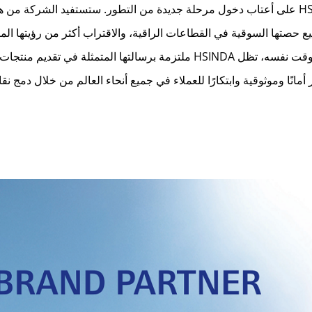
بصفتها شريكًا رسميًا لعلامة Sanitized®، تُعدّ HSINDA على أعتاب دخول مرحلة جديدة من التطور. ستستفيد الشركة من
يع حصتها السوقية في القطاعات الراقية، والاقتراب أكثر من رؤيتها الم
أن تصبح شركة تقنية عالمية تحظى بالاحترام. وفي الوقت نفسه، تظل HSINDA ملتزمة برسالتها المتمثلة في تقدي
مانًا وموثوقية وابتكارًا للعملاء في جميع أنحاء العالم من خلال دمج نق