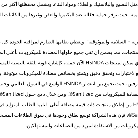
مية، حيث توفر حماية فعّالة ضد البكتيريا والعفن وغيرها من الكائنات ال
 "الجودة السويسرية + السلامة والموثوقية". ويغطي نظامها الصارم لمراقبة الجودة ك
ار المنتجات، مما يضمن أن تفي جميع حلولها المضادة للميكروبات بأعلى الم
الدولية للسلامة. ويسري ختم الثقة Sanitized®، الذي يمكن لمنتجات HSINDA الآن حمله، كإشارة قوية للثقة بال
لاختبارات وتحقق دقيق ويتمتع بخصائص مضادة للميكروبات موثوقة. و
الشراكة بين HSINDA وSanitized® تعاونًا رابحًا للطرفين، حيث تجمع بين انتشار HSINDA الواسع في السو
مجال طلاءات الم
للميكروبات في طلاءاتها المسحوقة، ستتمكن HSINDA من إطلاق منتجات ذات قيمة مضافة أعلى، لتلبية الطلب المتز
على الطلاءات الصحية والآمنة. أما بالنسبة لـ Sanitized®، فإن هذه الشراكة توسع نطاق وجودها في سوق الطلاءات ال
ميكروبات من الاستفادة لمزيد من الصناعات والمستهلكين.