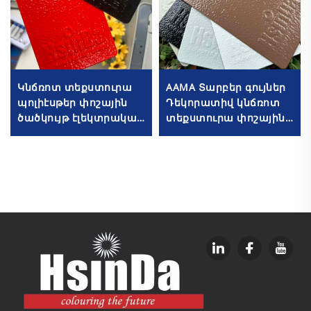
Կնճռոտ տեքստուրա
AAMA Տարբեր գույներ
պոլիէսթեր փոշային
Դեկորատիվ կնճռոտ
ծածկույթ էլեկտրական
տեքստուրա փոշային
կաբինայի համար,
ծածկույթի ներկ
RAL9005 Մուարե
էլեկտրական
փոշային ներկ
կաբինայի վահանի
համար