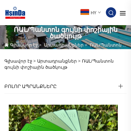
HY
ՌԱԼ/Պանտոն գույնի փոշիային
ծածկույթ
Գլխավոր էջ
>
Արտադրանքներ
>
ՌԱԼ/Պանտոն գույնի փոշիային ծածկույթ
Գլխավոր էջ >
Արտադրանքներ
>
ՌԱԼ/Պանտոն
գույնի փոշիային ծածկույթ
ԲՈԼՈՐ ԱՊՐԱՆՔՆԵՐԸ