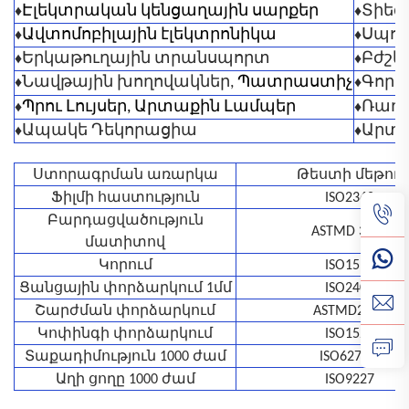
♦
♦
Էլեկտրական կենցաղային սարքեր
Տիեզ
♦
♦
Ավտոմոբիլային էլեկտրոնիկա
Սպոր
♦
♦
Երկաթուղային տրանսպորտ
Բժշկ
♦
♦
Նավթային խողովակներ,
Պատրաստիչ
Գործ
♦
♦
Պրու Լույսեր, Արտաքին Լամպեր
Ռադի
♦
♦
Ապակե Դեկորացիա
Արտա
Ստորագրման առարկա
Թեստի մեթոդ
Ֆիլմի հաստություն
ISO2360
Բարդացվածություն
ASTMD 3363
մատիտով
Կորում
ISO1519
Ցանցային փորձարկում 1մմ
ISO2409
Շարժման փորձարկում
ASTMD2794
Կոփինգի փորձարկում
ISO1520
Տաքադիմություն 1000 ժամ
ISO6270-1
Աղի ցողը 1000 ժամ
ISO9227