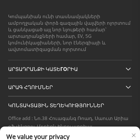
Կոմպանիան ունի տասնամյակների
ամբողջական փորձ գազային վալվերի ոլորտում
և ցանկացած այլ նոր նյութերի համար՝
արտադրանքների համար, EV, 5G
կոմունիկացիաների, նոր էներգիայի և
ավտոմատիզացման ոլորտում
ԱՐՏԱԴՐԱՆՔԻ ԿԱՏԵГОՐԻԱ
ԱՐԱԳ ՀՂՈՒՄՆԵՐ
ԿՈՆՏԱԿՏԱՅԻՆ ՏԵՂԵԿՈՒԹՅՈՒՆՆԵՐ
Office add : Նո.38 Հուագանգ Ռոադ, Սաուտ Արիա
օֆ չենգդու Մոդեռն Ինդուստրիալ
Փորթ,Պիքսիան Չենգդու Սիչուան Չինա
We value your privacy