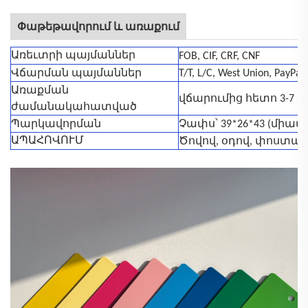
Փաթեթավորում և առաքում
Առեւտրի պայմաններ
FOB, CIF, CRF, CNF
Վճարման պայմաններ
T/T, L/C, West Union, PayPa
Առաքման
վճարումից հետո 3-7 օ
ժամանակահատված
Պարկավորման
Չափս՝ 39*26*43 (միավոր՝
ԱՊԱՀՈՎՈՒՄ
Ծովով, օդով, փոստայ