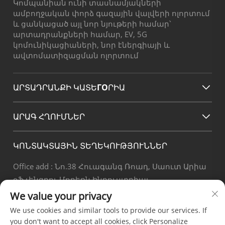
Կոմպանիան ունի տասնամյակների
ամբողջական փորձ գազային վալվերի ոլորտում
և ցանկացած այլ նոր նյութերի համար՝
արտադրանքների համար, EV, 5G
կոմունիկացիաների, նոր էներգիայի և
ավտոմատիզացման ոլորտում
ԱՐՏԱԴՐԱՆՔԻ ԿԱՏԵГОՐԻԱ
ԱՐԱԳ ՀՂՈՒՄՆԵՐ
ԿՈՆՏԱԿՏԱՅԻՆ ՏԵՂԵԿՈՒԹՅՈՒՆՆԵՐ
Office add : Նո.38 Հուագանգ Ռոադ, Սաուտ Արիա
օֆ չենգդու Մոդեռն Ինդուստրիալ
Փորթ,Պիքսիան Չենգդու Սիչուան Չինա
We value your privacy
Էլ. փոստ :
[email protected]
We use cookies and similar tools to provide our services. If
Հեռ. :
+86-18190826106
you don't want to accept all cookies, click Personalize