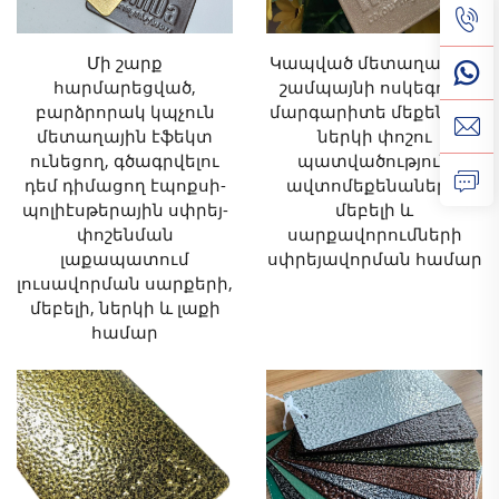
մետաղական էֆեկտով փոշիային ծածկույթը
դարձնում է այն արտադրանքների
Մի շարք
Կապված մետաղական
հարմարեցված,
շամպայնի ոսկեգույն
նախընտրելի ընտրություն, որոնք
բարձրորակ կպչուն
մարգարիտե մեքենայի
պահանջում են բարձր դեկորատիվ
մետաղային էֆեկտ
ներկի փոշու
ունեցող, գծագրվելու
պատվածություն
չափանիշներ:
դեմ դիմացող էպոքսի-
ավտոմեքենաների,
2. Գերազանց հարմարավիճակ և
պոլիէսթերային սփրեյ-
մեբելի և
փոշենման
սարքավորումների
երկարաժամկետ աշխատանք
լաքապատում
սփրեյավորման համար
Բացի դեկորատիվ առավելություններից՝
լուսավորման սարքերի,
մեբելի, ներկի և լաքի
մետաղական էֆեկտով փոշու լաքապատումը
համար
գերազանց տևողականություն և
երկարաժամկետ աշխատանքային
հատկություններ է ապահովում։
Մետաղական էֆեկտով փոշու
լաքապատման առաջադեմ բաղադրությունը