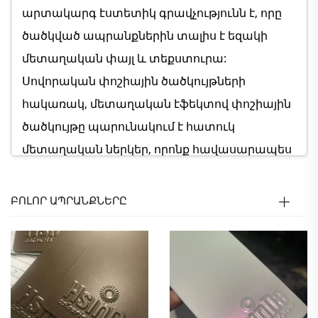
արտակարգ էստետիկ գրավչությունն է, որը
ծածկված ապրանքներին տալիս է եզակի
մետաղական փայլ և տեքստուրա:
Սովորական փոշիային ծածկույթների
հակառակ, մետաղական էֆեկտով փոշիային
ծածկույթը պարունակում է հատուկ
մետաղական ներկեր, որոնք հավասարապես
արտացոլում են լույսը՝ ստեղծելով պայծառ,
եռաչափ վիզուալ էֆեկտ, որը բարձրացնում է
ԲՈԼՈՐ ԱՊՐԱՆՔՆԵՐԸ
ապրանքների cahողության զգացումն ու
դեկորատիվ արժեքը: Մետաղական էֆեկտով
փոշիային ծածկույթը առաջարկում է գույների
լայն տեսականի, ներառյալ դասական
արծաթագույն, ոսկեգույն, պղնձագույն և