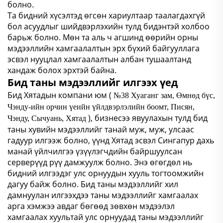
болно.
Та бидний хүсэлтэд өгсөн хариултаар таалагдахгүй
бол асуудлыг шийдвэрлэхийн тулд бидэнтэй холбоо
барьж болно. Мөн та аль ч агшинд өөрийн орны
мэдээллийн хамгаалалтын эрх бүхий байгууллага
эсвэл нууцлал хамгаалалтын албан тушаалтанд
хандаж болох эрхтэй байна.
Бид таны мэдээллийг илгээх үед
Бид Хятадын компани юм (
№38 Хуаганг зам, Өмнөд бүс,
Чэнду-ийн орчин үеийн үйлдвэрлэлийн боомт, Писян,
), бизнесээ явуулахын тулд бид
Чэнду, Сычуань, Хятад
таны хувийн мэдээллийг танай муж, муж, улсаас
гадуур илгээж болно, үүнд Хятад эсвэл Сингапур дахь
манай үйлчилгээ үзүүлэгчдийн байршуулсан
серверүүд рүү дамжуулж болно. Энэ өгөгдөл нь
бидний илгээдэг улс орнуудын хууль тогтоомжийн
дагуу байж болно. Бид таны мэдээллийг хил
дамнуулан илгээхдээ таны мэдээллийг хамгаалах
арга хэмжээ авдаг бөгөөд зөвхөн мэдээлэл
хамгаалах хуультай улс орнуудад таны мэдээллийг