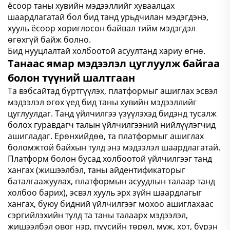
ёсоор таны хувийн мэдээллийг хуваалцах
шаардлагатай бол бид танд урьдчилан мэдэгдэнэ,
хууль ёсоор хориглосон байвал тийм мэдэгдэл
өгөхгүй байж болно.
Бид нууцлалтай холбоотой асуултанд хариу өгнө.
Танаас ямар мэдээлэл цуглуулж байгаа
болон түүний шалтгаан
Та вэбсайтад бүртгүүлэх, платформыг ашиглах эсвэл
мэдээлэл өгөх үед бид таны хувийн мэдээллийг
цуглуулдаг. Танд үйлчилгээ үзүүлэхэд бидэнд тусалж
болох гуравдагч талын үйлчилгээний нийлүүлэгчид
ашигладаг. Ерөнхийдөө, та платформыг ашиглах
боломжтой байхын тулд энэ мэдээлэл шаардлагатай.
Платформ болон бусад холбоотой үйлчилгээг танд
хангах (жишээлбэл, таны айдентификаторыг
баталгаажуулах, платформын асуудлын талаар танд
холбоо барих), эсвэл хууль эрх зүйн шаардлагыг
хангах, буюу бидний үйлчилгээг мохоо ашиглахаас
сэргийлэхийн тулд та таны талаарх мэдээлэл,
жишээлбэл овог нэр, пүүсийн төрөл, муж, хот, бүрэн