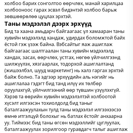
холбоо барих сонголтоо өөрчлөх, манай харилцаа
холбооноос гарах эсвэл бидэнтэй холбоо барьж
зөвшөөрөлөө цуцлах эрхтэй.
Таны мэдээлэл дээрх эрхүүд
Бид та хаана амьдарч байгаагаас үл хамааран таны
хувийн мэдээлэлд хандаж, удирдах боломжтой байх
ёстой гэж үзэж байна. Вэбсайтыг яаж ашиглаж
байгаагаас шалтгаалан таны хувийн мэдээлэлд
хандах, засах, өөрчлөх, устгах, нөгөө үйлчилгээнд
шилжүүлэх, хязгаарлах, тодорхой ашиглалтанд
(жишээлбэл, шууд маркетинг) нь халз гаргах эрхтэй
байж болно. Та эдгээр эрхүүдийн аль нэгийг нь
ашиглалаа гэдэгт бид танд илүү их төлбөр
оруулахгүй, үйлчилгээний өөр түвшин үзүүлэхгүй.
Хэрэв та өөрийн хувийн мэдээлэлтэй холбоотой
хүсэлт илгээсэн тохиолдолд бид таныг
баталгаажуулахын тулд таны мэдээлэл илгээхээсээ
өмнө итгэлцүй болохыг нь батлах ёстойг анхаарна
уу. Тиймээс бид таны өгсөн мэдээллийг цуглуулах,
баталгаажуулах зорилгоор гуравдагч талыг ашиглаж