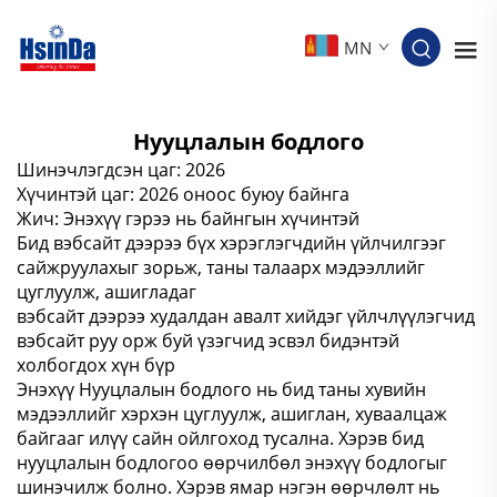
MN
Нууцлалын бодлого
Шинэчлэгдсэн цаг: 2026
Хүчинтэй цаг: 2026 оноос буюу байнга
Жич: Энэхүү гэрээ нь байнгын хүчинтэй
Бид вэбсайт дээрээ бүх хэрэглэгчдийн үйлчилгээг
сайжруулахыг зорьж, таны талаарх мэдээллийг
цуглуулж, ашигладаг
вэбсайт дээрээ худалдан авалт хийдэг үйлчлүүлэгчид
вэбсайт руу орж буй үзэгчид эсвэл бидэнтэй
холбогдох хүн бүр
Энэхүү Нууцлалын бодлого нь бид таны хувийн
мэдээллийг хэрхэн цуглуулж, ашиглан, хуваалцаж
байгааг илүү сайн ойлгоход тусална. Хэрэв бид
нууцлалын бодлогоо өөрчилбөл энэхүү бодлогыг
шинэчилж болно. Хэрэв ямар нэгэн өөрчлөлт нь