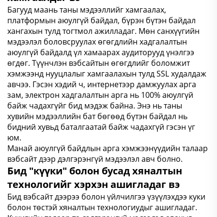
Багууд маань таны мэдээллийг хамгаалах,
платформын аюулгүй байдал, бүрэн бүтэн байдал
хангахын тулд тогтмол ажилладаг. Мөн санхүүгийн
мэдээлэл боловсруулах өгөгдлийн хадгалалтын
аюулгүй байдалд үл хамаарах аудиторууд үнэлгээ
өгдөг. Түүнчлэн вэбсайтын өгөгдлийг боломжит
хэмжээнд нууцлалыг хамгаалахын тулд SSL худалдаж
авчээ. Гэсэн хэдий ч, интернетээр дамжуулах арга
зам, электрон хадгалалтын арга нь 100% аюулгүй
байж чадахгүйг бид мэдэж байна. Энэ нь таны
хувийн мэдээллийн бат бөгөөд бүтэн байдал нь
бидний хувьд баталгаатай байж чадахгүй гэсэн үг
юм.
Манай аюулгүй байдлын арга хэмжээнүүдийн талаар
вэбсайт дээр дэлгэрэнгүй мэдээлэл авч болно.
Бид "күүки" болон бусад хяналтын
технологийг хэрхэн ашигладаг вэ
Бид вэбсайт дээрээ болон үйлчилгээ үзүүлэхдээ куки
болон төстэй хяналтын технологиудыг ашигладаг.