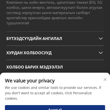
Компани нь хийн вентиль, цахилгаан тэжээл (EV), 5G
холбоо, шинэ энерги, автоматжуулалт болон агуулах
системд зориулсан шинэ материалын салбарт
эрхэтэйгээр ерөнхийдөө аравтын жилийн
туршлагатай
БҮТЭЭДСҮҮДИЙН АНГИЛАЛ
ХУРДАН ХОЛБООСУУД
ХОЛБОО БАРИХ МЭДЭЭЛЭЛ
Office add : №38 Хуаганг зам, Өмнөд бүс, Чэнду-ийн
We value your privacy
орчин үеийн үйлдвэрлэлийн боомт, Писян, Чэнду,
We use cookies and similar tools to provide our services. If
Сычуань, Хятад
you don't want to accept all cookies, click Personalize
И-мэйл :
[email protected]
cookies.
Утас :
+86-18190826106
Accept all