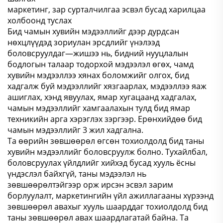
маркетинг, зар сурталчилгаа эсвэл бусад харилцаа
холбоонд туслах
Бид чамын хувийн мэдээллийг дээр дурдсан
нөхцлүүдэд зориулан эрсдлийг үнэлээд
боловсруулдаг—жишээ нь, бидний нууцлалын
бодлогын талаар тодорхой мэдээлэл өгөх, чамд
хувийн мэдээллээ хянах боломжийг олгох, бид
хадгалж буй мэдээллийг хязгаарлах, мэдээллээ яаж
ашиглах, хэнд явуулах, ямар хугацаанд хадгалах,
чамын мэдээллийг хамгаалахын тулд бид ямар
техникийн арга хэрэглэх зэргээр. Ерөнхийдөө бид
чамын мэдээллийг 3 жил хадгална.
Та өөрийн зөвшөөрөл өгсөн тохиолдолд бид таны
хувийн мэдээллийг боловсруулж болно. Тухайлбал,
боловсруулах үйлдлийг хийхэд бусад хууль ёсны
үндэслэл байхгүй, таны мэдээлэл нь
зөвшөөрөлтэйгээр орж ирсэн эсвэл зарим
борлуулалт, маркетингийн үйл ажиллагааны хүрээнд
зөвшөөрөл авахыг хууль шаарддаг тохиолдолд бид
таны зөвшөөрөл авах шаардлагатай байна. Та