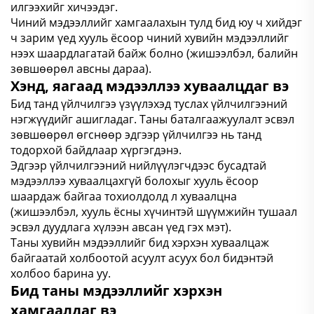
илгээхийг хичээдэг.
Чиний мэдээллийг хамгаалахын тулд бид юу ч хийдэг
ч зарим үед хууль ёсоор чиний хувийн мэдээллийг
нээх шаардлагатай байж болно (жишээлбэл, балийн
зөвшөөрөл авсны дараа).
Хэнд, яагаад мэдээллээ хуваалцдаг вэ
Бид танд үйлчилгээ үзүүлэхэд туслах үйлчилгээний
нэгжүүдийг ашигладаг. Таны баталгаажуулалт эсвэл
зөвшөөрөл өгснөөр эдгээр үйлчилгээ нь танд
тодорхой байдлаар хүргэгдэнэ.
Эдгээр үйлчилгээний нийлүүлэгчдээс бусадтай
мэдээллээ хуваалцахгүй болохыг хууль ёсоор
шаардаж байгаа тохиолдолд л хуваалцна
(жишээлбэл, хууль ёсны хүчинтэй шүүмжийн тушаал
эсвэл дуудлага хүлээн авсан үед гэх мэт).
Таны хувийн мэдээллийг бид хэрхэн хуваалцаж
байгаатай холбоотой асуулт асуух бол бидэнтэй
холбоо барина уу.
Бид таны мэдээллийг хэрхэн
хамгаалдаг вэ