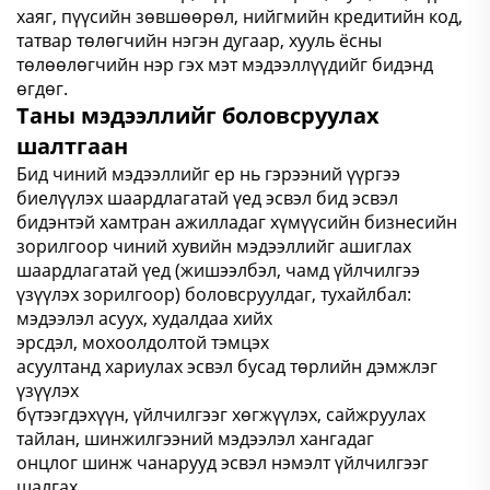
хаяг, пүүсийн зөвшөөрөл, нийгмийн кредитийн код,
татвар төлөгчийн нэгэн дугаар, хууль ёсны
төлөөлөгчийн нэр гэх мэт мэдээллүүдийг бидэнд
өгдөг.
Таны мэдээллийг боловсруулах
шалтгаан
Бид чиний мэдээллийг ер нь гэрээний үүргээ
биелүүлэх шаардлагатай үед эсвэл бид эсвэл
бидэнтэй хамтран ажилладаг хүмүүсийн бизнесийн
зорилгоор чиний хувийн мэдээллийг ашиглах
шаардлагатай үед (жишээлбэл, чамд үйлчилгээ
үзүүлэх зорилгоор) боловсруулдаг, тухайлбал:
мэдээлэл асуух, худалдаа хийх
эрсдэл, мохоолдолтой тэмцэх
асуултанд хариулах эсвэл бусад төрлийн дэмжлэг
үзүүлэх
бүтээгдэхүүн, үйлчилгээг хөгжүүлэх, сайжруулах
тайлан, шинжилгээний мэдээлэл хангадаг
онцлог шинж чанарууд эсвэл нэмэлт үйлчилгээг
шалгах