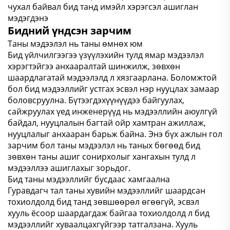
чухал байвал бид танд имэйл хэрэгсэл ашиглан
мэдэгдэнэ
Бидний үндсэн зарчим
Таны мэдээлэл нь таны өмнөх юм
Бид үйлчилгээгээ үзүүлэхийн тулд ямар мэдээлэл
хэрэгтэйгээ анхааралтай шинжилж, зөвхөн
шаардлагатай мэдээлэлд л хязгаарлана. Боломжтой
бол бид мэдээллийг устгах эсвэл нэр нууцлах замаар
боловсруулна. Бүтээгдэхүүнүүдээ байгуулах,
сайжруулах үед инженерүүд нь мэдээллийн аюулгүй
байдал, нууцлалын багтай ойр хамтран ажиллаж,
нууцлалыг анхааран барьж байна. Энэ бүх ажлын гол
зарчим бол таны мэдээлэл нь таных бөгөөд бид
зөвхөн таны ашиг сонирхолыг хангахын тулд л
мэдээллээ ашиглахыг зорьдог.
Бид таны мэдээллийг бусдаас хамгаална
Гуравдагч тал таны хувийн мэдээллийг шаардсан
тохиолдолд бид танд зөвшөөрөл өгөөгүй, эсвэл
хууль ёсоор шаардагдаж байгаа тохиолдолд л бид
мэдээллийг хуваалцахгүйгээр татгалзана. Хууль