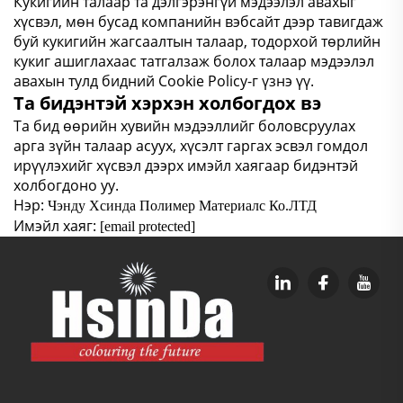
Кукигийн талаар та дэлгэрэнгүй мэдээлэл авахыг
хүсвэл, мөн бусад компанийн вэбсайт дээр тавигдаж
буй кукигийн жагсаалтын талаар, тодорхой төрлийн
кукиг ашиглахаас татгалзаж болох талаар мэдээлэл
авахын тулд бидний Cookie Policy-г үзнэ үү.
Та бидэнтэй хэрхэн холбогдох вэ
Та бид өөрийн хувийн мэдээллийг боловсруулах
арга зүйн талаар асуух, хүсэлт гаргах эсвэл гомдол
ирүүлэхийг хүсвэл дээрх имэйл хаягаар бидэнтэй
холбогдоно уу.
Нэр:
Чэнду Хсинда Полимер Материалс Ко.ЛТД
Имэйл хаяг:
[email protected]