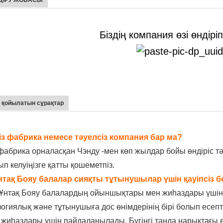
ДІРУ ЖОБАСЫ
Біздің компания өзі өндірі
 қойылатын сұрақтар
Сіз фабрика немесе тәуелсіз компания бар ма?
 фабрика орналасқан
Чэнду
-мен
көп
жылдар бойы өндіріс тә
п келуіңізге қатты қошеметпіз.
Ұнтақ Бояу балалар сияқты тұтынушылар үшін қауіпсіз б
 Ұнтақ Бояу балалардың ойыншықтары мен жиһаздары үшін 
логиялық және тұтынушыға дос өнімдерінің бірі болып есепт
 жиһаздары үшін пайдаланылады. Бүгінгі таңда нарықтағы 