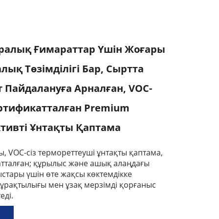
ралық Ғимараттар Үшін Жоғары
ық Төзімділігі Бар, Сыртта
т Пайдалануға Арналған, VOC-
Сертификатталған Premium
тивті Ұнтақты Қаптама
, VOC-сіз термореттеуші ұнтақты қаптама,
тталған; құрылыс және ашық алаңдағы
стары үшін өте жақсы көктемдікке
К тұрақтылығы мен ұзақ мерзімді қорғаныс
еді.