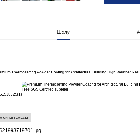
Шолу
Ұ
м сипаттамасы