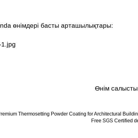
inda өнімдері
басты арташылықтары:
Өнім салысты