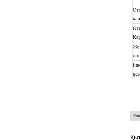
Өт
қа
Өт
Қа
Жо
өні
Ішк
ұс
Ком
Қыт