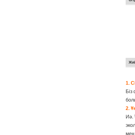
ӨН
Жиі
1. 
Біз
болы
2. 
Иә.
эко
мен