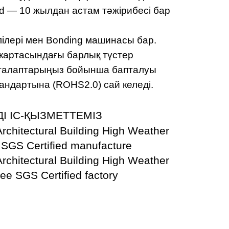
td — 10 жылдан астам тәжірибесі бар
лілері мен Bonding машинасы бар.
картасындағы барлық түстер
се талаптарыңыз бойынша бапталуы
андартына (ROHS2.0) сай келеді.
І ІС-ҚЫЗМЕТТЕМІЗ