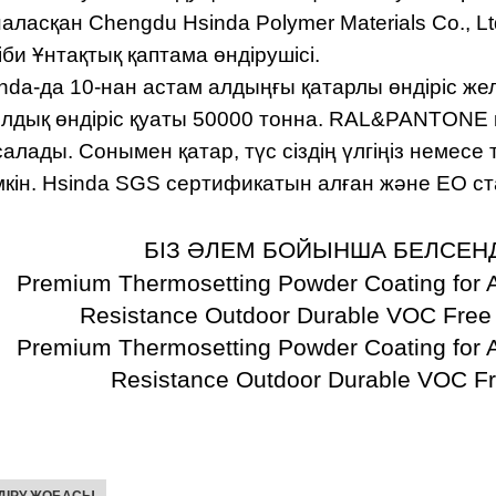
аласқан Chengdu Hsinda Polymer Materials Co., L
іби Ұнтақтық қаптама өндірушісі.
nda-да 10-нан астам алдыңғы қатарлы өндіріс же
дық өндіріс қуаты 50000 тонна. RAL&PANTONE 
алады. Сонымен қатар, түс сіздің үлгіңіз неме
кін. Hsinda SGS сертификатын алған және ЕО ст
БІЗ ӘЛЕМ БОЙЫНША БЕЛСЕНД