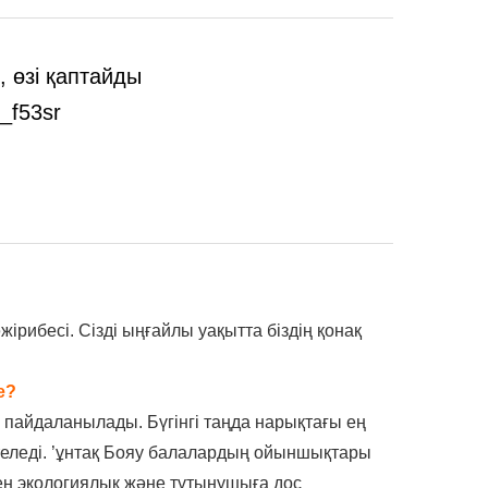
п, өзі қаптайды
жірибесі. Сізді ыңғайлы уақытта біздің қонақ
е?
пайдаланылады. Бүгінгі таңда нарықтағы ең
еледі.
’
ұнтақ Бояу балалардың ойыншықтары
ең экологиялық және тұтынушыға дос