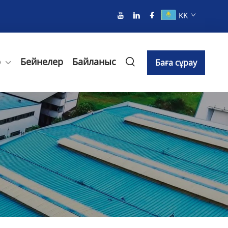
KK
р
Бейнелер
Байланыс
Баға сұрау