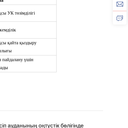
ма
сы УК төзімділігі
кемділік
қсы қайта қыздыру
ылығы
 пайдалану үшін
лады
п ауданының оңтүстік бөлігінде