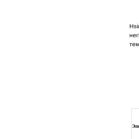
Hsi
нег
тек
Эп