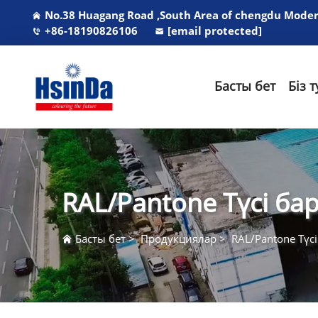
No.38 Huagang Road ,South Area of chengdu Modern
+86-18190826106
[email protected]
Басты бет
Біз 
RAL/Pantone Түсі ба
Басты бет
>
Продукциялар
>
RAL/Pantone Түс