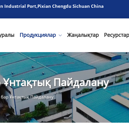
 Industrial Port,Pixian Chengdu Sichuan China
туралы
Продукциялар
Жаңалықтар
Ресурста
р Ұнтақтық Пайдалану
і бар Ұнтақтық Пайдалану