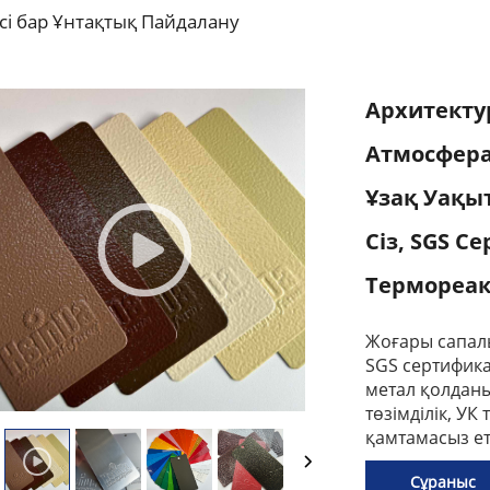
сі бар Ұнтақтық Пайдалану
Архитекту
Атмосферал
Ұзақ Уақы
Сіз, SGS 
Термореак
Жоғары сапалы
SGS сертифика
метал қолданы
төзімділік, У
қамтамасыз ет
Сұраныс