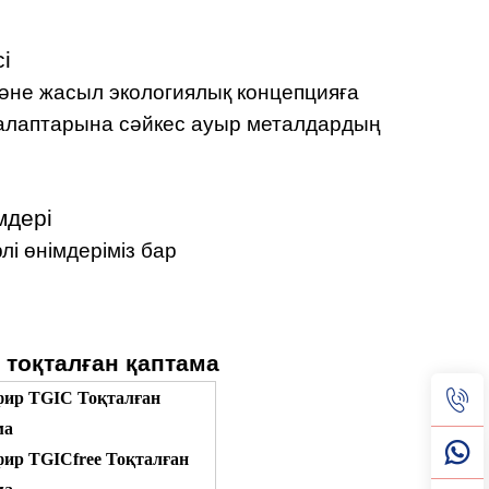
і
және жасыл экологиялық концепцияға
талаптарына сәйкес ауыр металдардың
мдері
і өнімдеріміз бар
і тоқталған қаптама
фир TGIC Тоқталған
ма
ир TGICfree Тоқталған