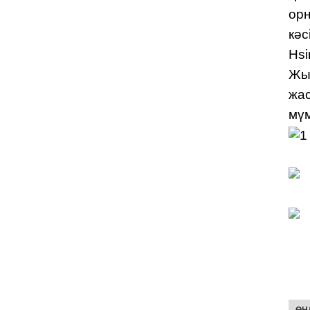
орн
кәс
Hsi
Жыл
жас
мүм