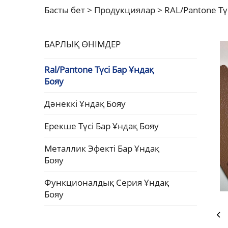
Басты бет >
Продукциялар
>
RAL/Pantone Тү
БАРЛЫҚ ӨНІМДЕР
Ral/Pantone Түсі Бар Ұндақ
Бояу
Дәнеккі Ұндақ Бояу
Ерекше Түсі Бар Ұндақ Бояу
Металлик Эфекті Бар Ұндақ
Бояу
Функционалдық Серия Ұндақ
Бояу