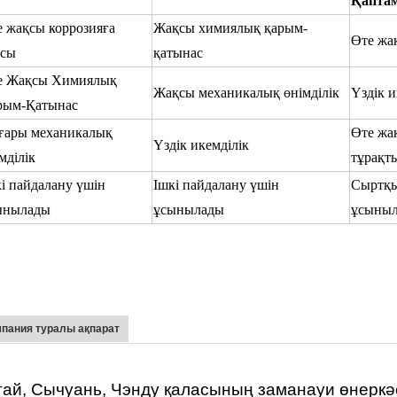
Қапта
е жақсы коррозияға
Жақсы химиялық қарым-
Өте жақ
рсы
қатынас
е Жақсы Химиялық
Жақсы механикалық өнімділік
Үздік и
рым-Қатынас
ғары механикалық
Өте жа
Үздік икемділік
мділік
тұрақт
і пайдалану үшін
Ішкі пайдалану үшін
Сыртқы
ынылады
ұсынылады
ұсыны
пания туралы ақпарат
ай, Сычуань, Чэнду қаласының заманауи өнеркәсі