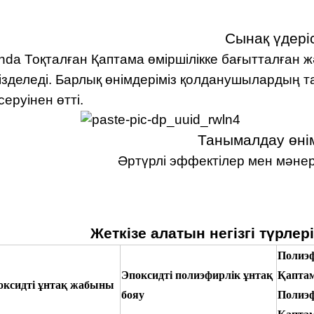
Сынақ үдеріс
nda Тоқталған Қаптама өміршілікке бағытталған 
ізделеді. Барлық өнімдеріміз қолданушылардың 
серуінен өтті.
Танымалдау өні
Әртүрлі эффектілер мен мәнерл
Жеткізе алатын негізгі түрлер
Полиэ
Эпоксидті полиэфирлік ұнтақ
Қапта
оксидті ұнтақ жабыны
бояу
Полиэф