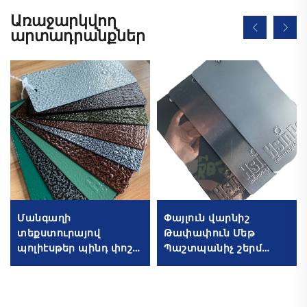
Առաջարկվող
արտադրանքներ
Մանգաղի
Փայլուն վարնիշ
տեքստուրայով
Թափափուն Մեթ
պոլիէսթեր պինդ փոշու
Պաշտպանիչ շերմ
ներկման ծածկույթ՝
Ակրիլային լակի վերին
բոլոր մետաղական
շերմ ՈՒՖ դիմադրուն
մակերեսների համար
դիմացկուն