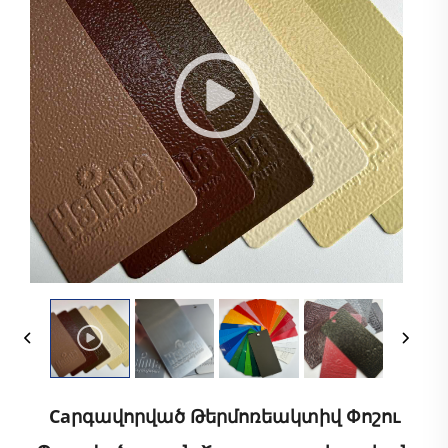
Caրգավորված Թերմոռեակտիվ Փոշու