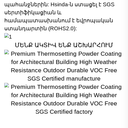
պահանջներին: Hsinda-ն ստացել է SGS
սերտիֆիկացիան և
համապատասխանում է եվրոպական
ստանդարտին (ROHS2.0):
ՄԵՆՔ ԱԿՏԻՎ ԵՆՔ ԱՇԽԱՐՀՈՒՄ