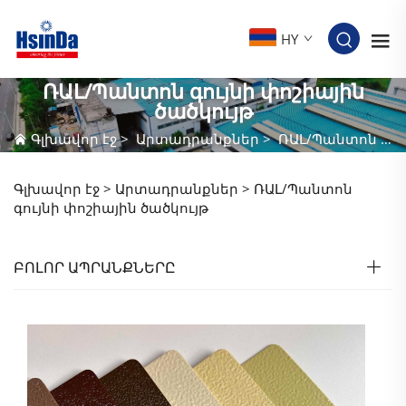
HY
ՌԱԼ/Պանտոն գույնի փոշիային
ծածկույթ
Գլխավոր էջ
>
Արտադրանքներ
>
ՌԱԼ/Պանտոն գույնի փոշիային ծածկույթ
Գլխավոր էջ >
Արտադրանքներ
>
ՌԱԼ/Պանտոն
գույնի փոշիային ծածկույթ
ԲՈԼՈՐ ԱՊՐԱՆՔՆԵՐԸ