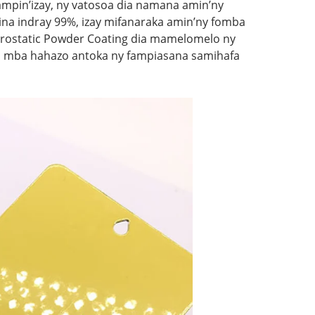
mpin’izay, ny vatosoa dia namana amin’ny
rina indray 99%, izay mifanaraka amin’ny fomba
trostatic Powder Coating dia mamelomelo ny
na mba hahazo antoka ny fampiasana samihafa