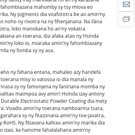
zo fahombiazana mahomby sy tsy miova eo
rika. Ny pigments dia voafototra be ao amin’ny
 noho ny rivotra na ny fihenjanana. Na ilàna
rotra, loko manokana ho an’ny vokatra
kiana an-toerana, dia afaka atao ny Hsinda
min’ny loko io, miaraka amin’ny fahombiazany
ila ny fomba sy ny asa.
seho ny fahana entana, mahaleo azy handefa
 toerana misy io vatosoa io dia manala ny
orinasa sy ny famonjena ny faniriana momba ny
kalitao maimpoa avy amin’i Hsinda izay antony
 Durable Electrostatic Powder Coating dia mety
ra. Voadio amin’ny toerana namboarina tsara,
garahara sy ny fitazonana amin’ny toe-javatra,
y RoHS. Ny fitiavana kalitao amin’ny marika dia
 izao, ka hanome fahalalahana amin’ny