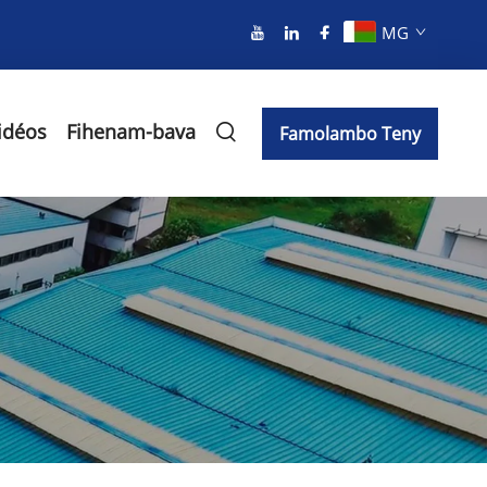
MG
idéos
Fihenam-bava
Famolambo Teny