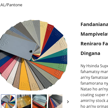
RAL/Pantone
Fandaniana
Mampivelat
Reniraro F
Dingana
Ny Hsinda Supe
fahamatsy mam
an’ny famatsia
fanamorana ny 
Natao ho an’ny
coating super 
amin’ny stock 
ho an’ny orina