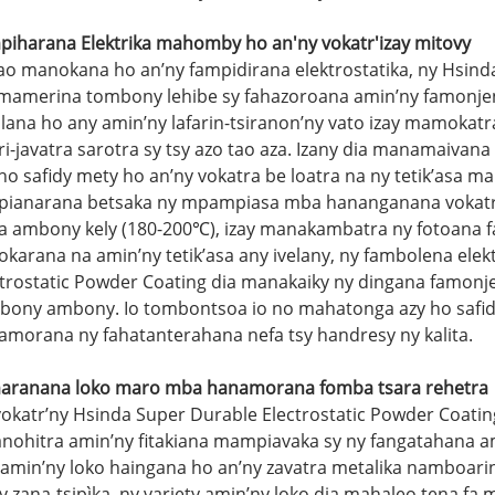
piharana Elektrika mahomby ho an'ny vokatr'izay mitovy
ao manokana ho an’ny fampidirana elektrostatika, ny Hsind
 mamerina tombony lehibe sy fahazoroana amin’ny famonjena
lana ho any amin’ny lafarin-tsiranon’ny vato izay mamokatr
i-javatra sarotra sy tsy azo tao aza. Izany dia manamaivan
ho safidy mety ho an’ny vokatra be loatra na ny tetik’asa 
pianarana betsaka ny mpampiasa mba hananganana vokatra 
a ambony kely (180-200℃), izay manakambatra ny fotoana 
karana na amin’ny tetik’asa any ivelany, ny fambolena ele
ctrostatic Powder Coating dia manakaiky ny dingana famonje
bony ambony. Io tombontsoa io no mahatonga azy ho safidy h
amorana ny fahatanterahana nefa tsy handresy ny kalita.
aranana loko maro mba hanamorana fomba tsara rehetra
okatr’ny Hsinda Super Durable Electrostatic Powder Coating
anohitra amin’ny fitakiana mampiavaka sy ny fangatahana am
amin’ny loko haingana ho an’ny zavatra metalika namboarin
y zana-tsipìka, ny variety amin’ny loko dia mahaleo tena fa