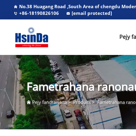
No.38 Huagang Road ,South Area of chengdu Modern
+86-18190826106
[email protected]
Pejy f
Fametrahana ranona
Pejy fandraisana
>
Produits
>
Fametrahana rano