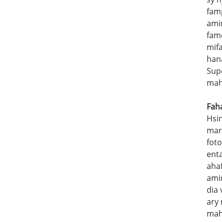
fam
amin
fam
mif
han
Sup
mah
Fah
Hsi
mara
fot
enta
aha
ami
dia 
ary 
mah