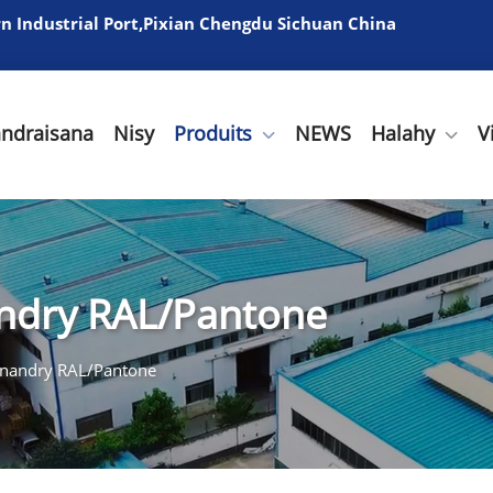
 Industrial Port,Pixian Chengdu Sichuan China
andraisana
Nisy
Produits
NEWS
Halahy
V
ndry RAL/Pantone
nandry RAL/Pantone