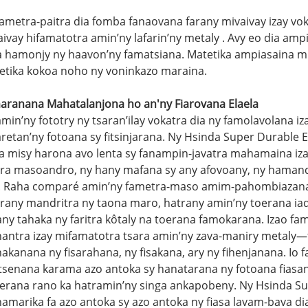
fametra-paitra dia
fomba fanaovana farany mivaivay izay vok
ivay hifamatotra amin’ny lafarin’ny metaly
. Avy eo dia am
 hamonjy ny haavon’ny famatsiana. Matetika ampiasaina 
etika kokoa noho ny voninkazo maraina.
aranana Mahatalanjona ho an'ny Fiarovana Elaela
min’ny fototry ny tsaran’ilay vokatra dia ny famolavolana
retan’ny fotoana sy fitsinjarana. Ny Hsinda Super Durable 
ta misy harona avo lenta sy fanampin-javatra mahamaina i
itra masoandro, ny hany mafana sy any afovoany, ny hamand
a. Raha comparé amin’ny fametra-maso amim-pahombiazana, 
trany mandritra ny taona maro, hatrany amin’ny toerana ia
lany tahaka ny faritra kôtaly na toerana famokarana. Izao 
antra izay mifamatotra tsara amin’ny zava-maniry metaly—
akanana ny fisarahana, ny fisakana, ary ny fihenjanana. Io
tsenana karama azo antoka sy hanatarana ny fotoana fiasan’
aterana rano ka hatramin’ny singa ankapobeny. Ny Hsinda Su
marika fa azo antoka sy azo antoka ny fiasa lavam-bava dia