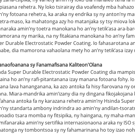
piasana rehetra. Ny loko tsirairay dia voafendy mba haha
’ny fotoana rehetra, ka araka ny endrika sy ny anton’ny ma
etra-maso, ka mahatonga azy ho matanjaka sy tsy miova loko
anaraka amin’ny toetra manokana ho an’ny tetik’asa ara-ba
amorana ny marika, na ny fitakiana manokana ho an’ny fama
er Durable Electrostatic Powder Coating. Io fahasarotana a
abe, dia mamorona vahaolana mety ho an’ny tetik’asa izay m
anaofoanana sy Fanamafisana Kaliteon'Olana
nda Super Durable Electrostatic Powder Coating dia mampi
ina ho an’ny rafi-pitantanana izay manana fotoana fohy. Io
oana lava hananganana, ka azo antoka fa hisy fiarovana ny 
na. Miara-mandrika amin’izany dia ny dingana fikojakojana 
fahana antoka fa ny karazana rehetra amin’ny Hsinda Super
n’ny standarta ambony indrindra ao amin’ny andilan-tsorat
voadio tsara momba ny fitsipika, ny haingana, ny maha-man
mifanaraka amin’ny sertifika internasionaona araka ny ISO s
atonga ny tombontsoa sy ny fahamarinana ho toy izao noho