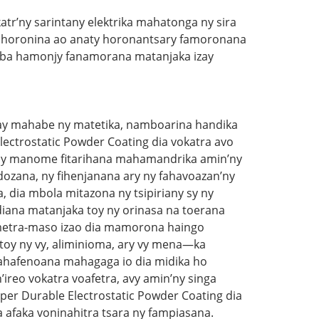
atr’ny sarintany elektrika mahatonga ny sira
pihoronina ao anaty horonantsary famoronana
mba hamonjy fanamorana matanjaka izay
 izay mahabe ny matetika, namboarina handika
Electrostatic Powder Coating dia vokatra avo
zay manome fitarihana mahamandrika amin’ny
ozana, ny fihenjanana ary ny fahavoazan’ny
dia mbola mitazona ny tsipiriany sy ny
diana matanjaka toy ny orinasa na toerana
fametra-maso izao dia mamorona haingo
toy ny vy, aliminioma, ary vy mena—ka
 fahafenoana mahagaga io dia midika ho
ireo vokatra voafetra, avy amin’ny singa
per Durable Electrostatic Powder Coating dia
 afaka voninahitra tsara ny fampiasana.