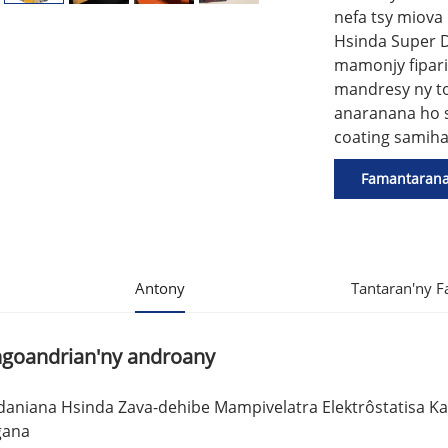
nefa tsy miova
Hsinda Super D
mamonjy fipari
mandresy ny to
anaranana ho s
coating samiha
Famantaran
Antony
Tantaran'ny 
goandrian'ny androany
daniana Hsinda Zava-dehibe Mampivelatra Elektrôstatisa K
gana