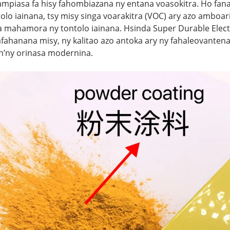
mpiasa fa hisy fahombiazana ny entana voasokitra. Ho fana
olo iainana, tsy misy singa voarakitra (VOC) ary azo amboa
sa mahamora ny tontolo iainana. Hsinda Super Durable Elec
afahanana misy, ny kalitao azo antoka ary ny fahaleovante
n’ny orinasa modernina.