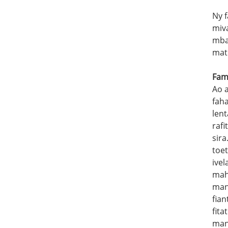
Ny 
miva
mba
mat
Fam
Ao a
faha
len
raf
sir
toe
ive
mah
man
fian
fit
mana