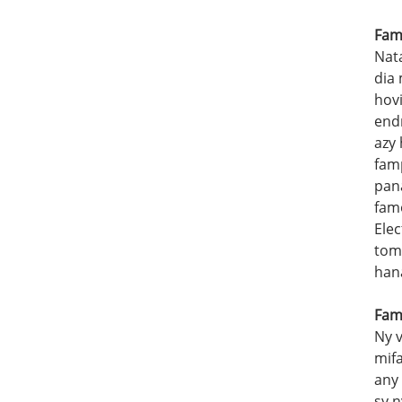
Fam
Nat
dia
hovi
endr
azy 
fam
pan
famo
Ele
tom
han
Fam
Ny v
mif
any 
sy n