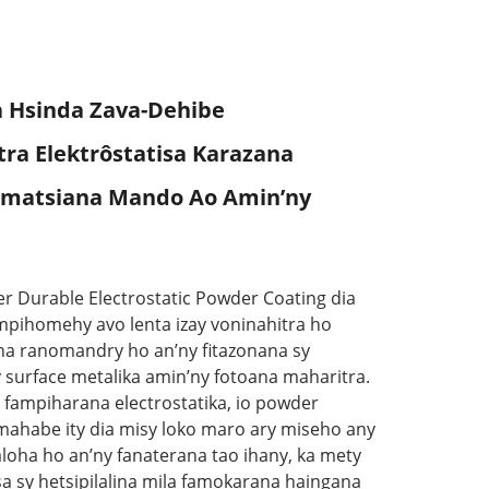
 Hsinda Zava-Dehibe
ra Elektrôstatisa Karazana
amatsiana Mando Ao Amin’ny
r Durable Electrostatic Powder Coating dia
pihomehy avo lenta izay voninahitra ho
na ranomandry ho an’ny fitazonana sy
surface metalika amin’ny fotoana maharitra.
 fampiharana electrostatika, io powder
mahabe ity dia misy loko maro ary miseho any
aloha ho an’ny fanaterana tao ihany, ka mety
sa sy hetsipilalina mila famokarana haingana