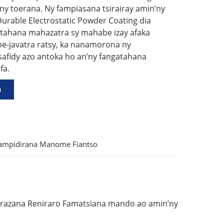
 ny toerana. Ny fampiasana tsirairay amin’ny
urable Electrostatic Powder Coating dia
tahana mahazatra sy mahabe izay afaka
e-javatra ratsy, ka nanamorona ny
afidy azo antoka ho an’ny fangatahana
fa.
a
Fampidirana Manome Fiantso
arazana Reniraro Famatsiana mando ao amin’ny