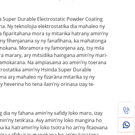
a Super Durable Electrostatic Powder Coating
. Ny teknolojia elektrostatika dia mahaleo ny
a fiparitahana mora sy mitarika hatrany amin’ny
a ny fihenjanana sy ny fanafihana, ka mahatonga
manokana. Moramora ny famonjena azy, tsy mila
marary, ary mitsidika haingana amin’ny mari-
famokarana. Na ampiasaina ao amin’ny toerana
ktrostatika amin’ny Hsinda Super Durable
na ary mahaleo ny fizaràna mitarika sy ny
everina ho tena ilain’ny orinasa izay te-
 dia ny fahana amin’ny safidy loko maro, izay
in’ny tetik’asa. Avy amin’ny loko mangina ho
a ka hatramin’ny loko tsotra ho an’ny fitaovana
 misy safidy iray manokana ho an’ny karazana