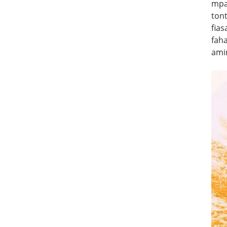
mpa
tont
fia
fah
ami