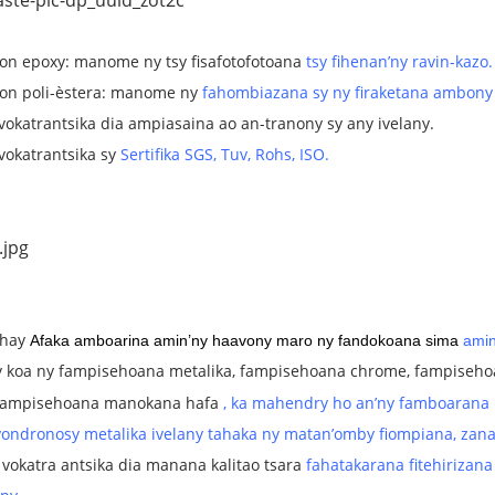
on epoxy: manome ny tsy fisafotofotoana
tsy fihenan’ny ravin-kazo.
on poli-èstera: manome ny
fahombiazana sy ny firaketana ambony 
vokatrantsika dia ampiasaina ao an-tranony sy any ivelany.
vokatrantsika sy
Sertifika SGS, Tuv, Rohs, ISO.
ahay
Afaka amboarina amin’ny haavony maro ny fandokoana sima
amin
y koa ny fampisehoana metalika, fampisehoana chrome, fampiseh
 fampisehoana manokana hafa
, ka mahendry ho an’ny famboarana i
vondronosy metalika ivelany tahaka ny matan’omby fiompiana, zana
 vokatra antsika dia manana kalitao tsara
fahatakarana fitehirizan