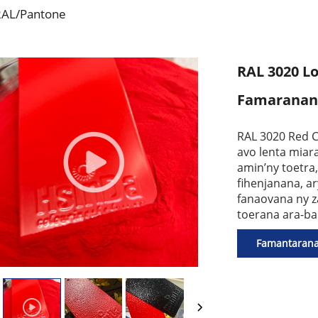
RAL/Pantone
RAL 3020 Lo
Famaranan
RAL 3020 Red C
avo lenta miar
amin’ny toetra
fihenjanana, a
fanaovana ny z
toerana ara-ba
Famantaran