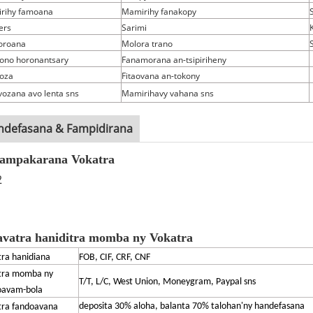
rihy famoana
Mamirihy fanakopy
ers
Sarimi
oroana
Molora trano
no horonantsary
Fanamorana an-tsipiriheny
oza
Fitaovana an-tokony
ozana avo lenta sns
Mamirihavy vahana sns
ndefasana & Fampidirana
ampakarana Vokatra
avatra haniditra momba ny Vokatra
ra hanidiana
FOB, CIF, CRF, CNF
tra momba ny
T/T, L/C, West Union, Moneygram, Paypal sns
oavam-bola
deposita 30% aloha, balanta 70%
talohan'ny handefasana
tra fandoavana