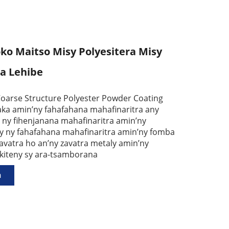
ko Maitso Misy Polyesitera Misy
a Lehibe
oarse Structure Polyester Powder Coating
aka amin’ny fahafahana mahafinaritra any
, ny fihenjanana mahafinaritra amin’ny
ry ny fahafahana mahafinaritra amin’ny fomba
avatra ho an’ny zavatra metaly amin’ny
kiteny sy ara-tsamborana
a