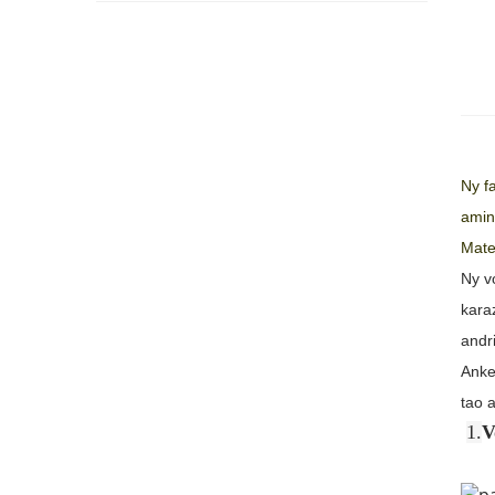
Ny f
amin
Mate
Ny v
kara
andr
Anke
tao 
1.
V