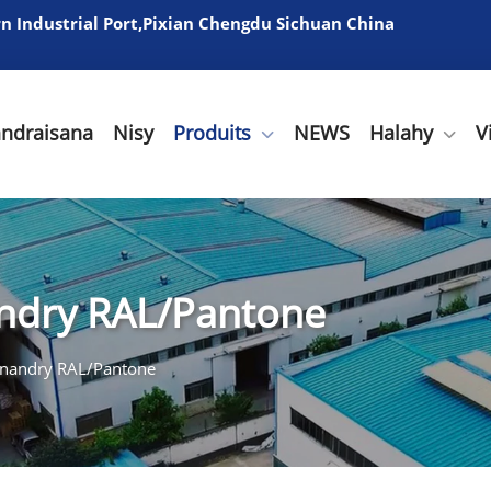
 Industrial Port,Pixian Chengdu Sichuan China
andraisana
Nisy
Produits
NEWS
Halahy
V
ndry RAL/Pantone
nandry RAL/Pantone