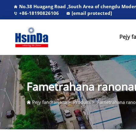
No.38 Huagang Road ,South Area of chengdu Modern
+86-18190826106
[email protected]
Pejy f
Fametrahana ranona
Pejy fandraisana
>
Produits
>
Fametrahana rano