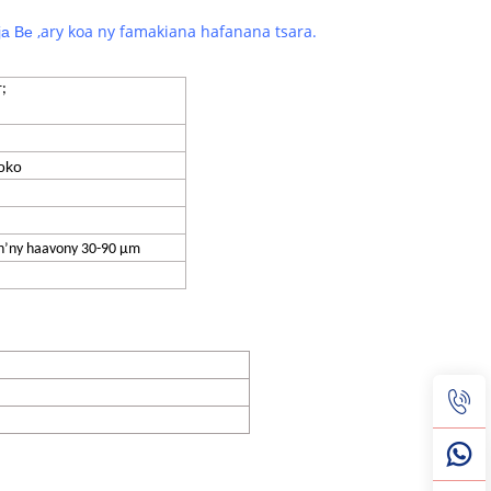
,
ary koa ny famakiana hafanana tsara.
ja Be
r;
loko
in’ny haavony 30-90 μm