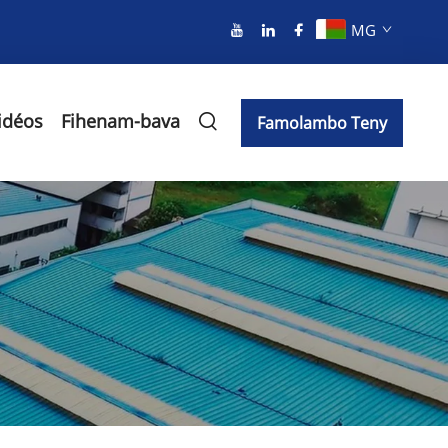
MG
idéos
Fihenam-bava
Famolambo Teny