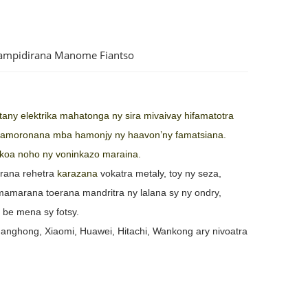
Fampidirana Manome Fiantso
tany elektrika mahatonga ny sira mivaivay hifamatotra
y famoronana mba hamonjy ny haavon’ny famatsiana.
koa noho ny voninkazo maraina.
erana rehetra
karazana
vokatra metaly, toy ny seza,
a mamarana toerana mandritra ny lalana sy ny ondry,
 be mena sy fotsy.
anghong, Xiaomi, Huawei, Hitachi, Wankong ary nivoatra