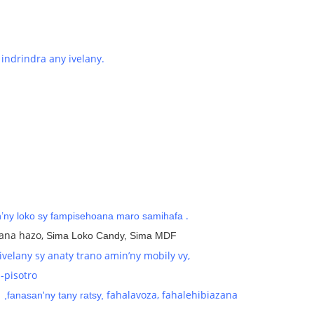
indrindra any ivelany.
.
’ny loko sy fampisehoana maro samihafa
oana hazo,
Sima Loko Candy, Sima MDF
velany sy anaty trano amin’ny mobily vy,
-pisotro
a
fahalavoza, fahalehibiazana
,
fanasan'ny tany ratsy,