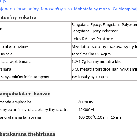
any,
njanana
fanasan'ny,
fanasan'ny sira,
Mahafofo sy maha UV Mampiha
nton'ny vokatra
Fangofana Epoxy; Fangofana Polyeste
e
Fangofana Epoxy-Polyester
Loko RAL sy Pantone
Mivelatra tsara ny mazava sy ny 
marihana hobiny
ny sela
Tarehimarika 32-42μm
ba ara-piabanana
1,2-1,7g isan’ny metatra kiro
tranana
8-10 metatra toradroa isan’ny Kg am
tsany amin'ny fehin-tampony
Tsy latsaky ny 100μm
Fampahalalam-baovao
imaotia ampiasaina
60-90 KV
any eo amin'ny lohalaoka sy ilay zavatra
15-30CM
randrofanana fanaovana
180-200℃,10 min-15 min
hatakarana fitehirizana