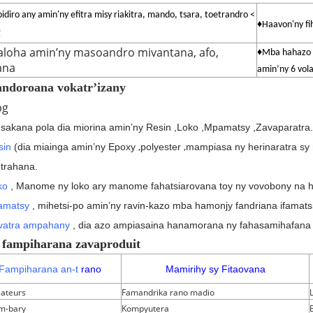
diro any amin'ny efitra misy riakitra, mando, tsara, toetrandro <
♦Haavon'ny f
℃
aloha amin’ny masoandro mivantana, afo,
♦Mba hahazo n
ana
amin’ny 6 vol
andoroana vokatr’izany
 sakana pola dia miorina amin’ny Resin
,
Loko
,
Mpamatsy
,
Zavaparatra.
,
,
sin
(
dia
miainga amin’ny
Epoxy
polyester
mampiasa ny herinaratra sy
trahana.
ko
, Manome ny loko ary manome fahatsiarovana toy ny vovobony na 
amatsy
, mihetsi-po amin’ny ravin-kazo mba hamonjy fandriana ifamats
vatra ampahany
, dia azo ampiasaina hanamorana ny fahasamihafana a
P
fampiharana zavaproduit
Fampiharana an-t
rano
Mamirihy sy Fitaovana
lateurs
Famandrika rano madio
m-bary
Kompyutera