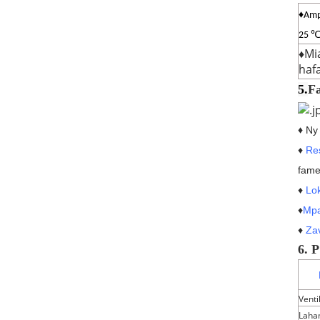
♦Ampi
25
♦
Mi
haf
5.
F
♦
Ny
♦
Re
fame
♦
Lo
♦
Mp
♦
Za
6. 
Venti
Laha