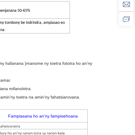
ihenjanana 50-65%
y tombony be indrindra, ampiasao eo
ana
 ny hafanana
)
manome ny toetra fototra ho an'ny
hamar.
iana mifanolotra.
min’ny toetra na amin’ny fahatsiarovana.
Fampiasana ho an'ny fampisehoana
Lahatsoratra
Bozy ho an'ny ranon-tsira sy ranon-kala