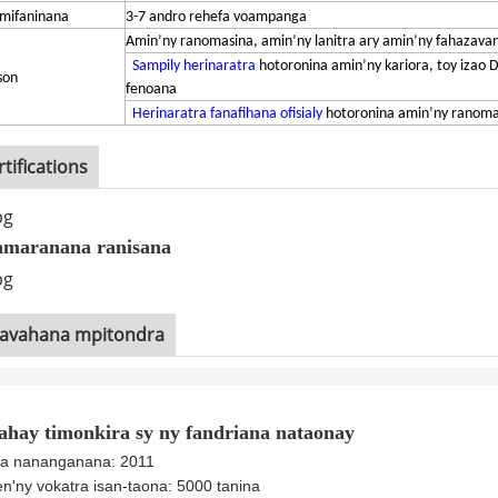
 mifaninana
3-7 andro rehefa voampanga
Amin’ny ranomasina, amin’ny lanitra ary amin’ny fahazav
Sampily herinaratra
hotoronina amin’ny kariora, toy izao
ison
fenoana
Herinaratra fanafihana ofisialy
hotoronina amin’ny ranom
rtifications
amaranana ranisana
vavahana mpitondra
zahay timonkira sy ny fandriana nataonay
a nananganana: 2011
n'ny vokatra isan-taona: 5000 tanina