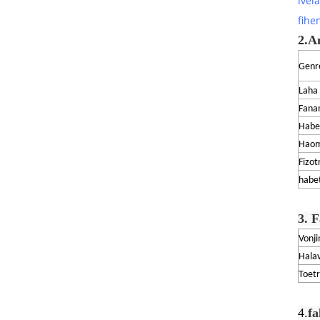
ivel
fihe
2.
A
Genr
Laha
Fana
Habe 
Haom
Fizo
habe
3. 
Vonj
Halav
Toet
4.
fa