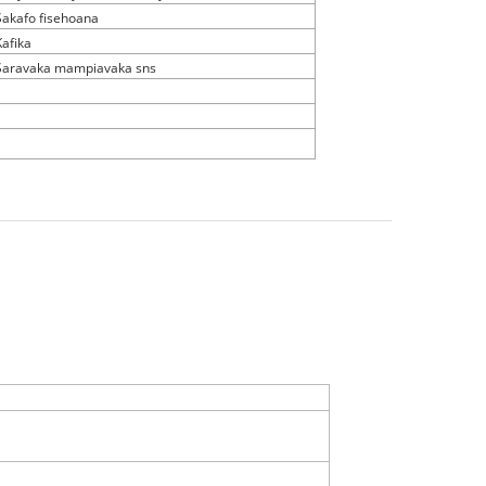
Sakafo fisehoana
Kafika
Saravaka mampiavaka sns