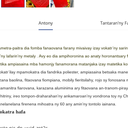
Antony
Tantaran'ny 
ametra-paitra dia
fomba fanaovana farany mivaivay izay vokatr’ny sarin
’ny lafarin’ny metaly
. Avy eo dia ampihoronina ao anaty horonantsar
tika ampiasaina mba hamonjy fanamorana matanjaka izay matetika ko
okatr’ilay mpamokatra dia fandrika poliester, ampiasaina betsaka man
zana baolina, fitaovana fiompiana, mobily fieritsilahy, rojo sy fonosan
iamanitra fiarovana, karazana aluminima ary fitaovana an-tranom-piray
hitriny, ireo tompon-draharahan’ny ankamaroan’ny vondrona toy ny Ch
anelanelana firenena mihoatra ny 60 any amin’ny tontolo iainana.
okatra hafa