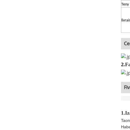
Teny
livra
Ce
2.
F
Fi
1.I
Taon
Habe