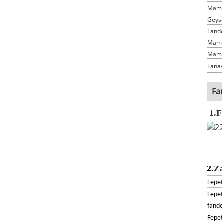
Mami
Geys
Fand
Mamo
Mam
Fanav
Fa
1.
F
2.
Z
Fepet
Fepe
fand
Fepe