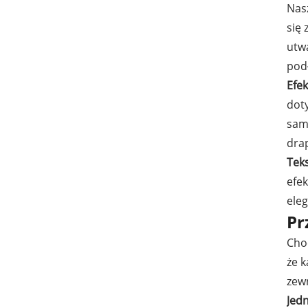
Nas
się 
utw
pod
Efek
dot
sam
dra
Tek
efek
ele
Pr
Cho
że 
zew
Jed