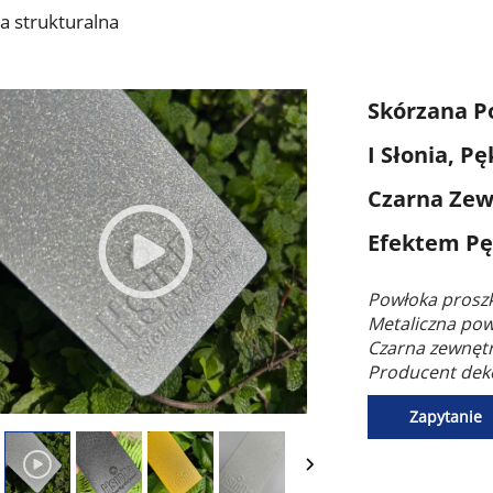
 strukturalna
Skórzana P
I Słonia, P
Czarna Zew
Efektem Pę
Powłoka proszk
Metaliczna powł
Czarna zewnętr
Producent dek
Zapytanie