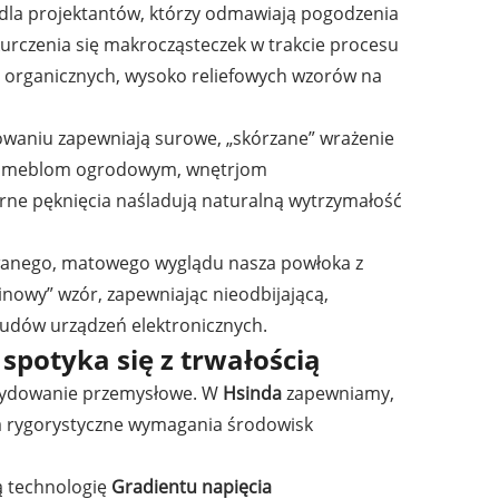
dla projektantów, którzy odmawiają pogodzenia
kurczenia się makrocząsteczek w trakcie procesu
 organicznych, wysoko reliefowych wzorów na
owaniu zapewniają surowe, „skórzane” wrażenie
ru meblom ogrodowym, wnętrjom
rne pęknięcia naśladują naturalną wytrzymałość
owanego, matowego wyglądu nasza powłoka z
inowy” wzór, zapewniając nieodbijającą,
budów urządzeń elektronicznych.
spotyka się z trwałością
decydowanie przemysłowe. W
Hsinda
zapewniamy,
ia rygorystyczne wymagania środowisk
ą technologię
Gradientu napięcia