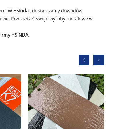
cem.
W
Hsinda
, dostarczamy dowodów
towe. Przekształć swoje wyroby metalowe w
 firmy HSINDA.