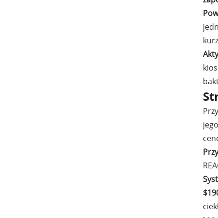
Pow
jed
kurz
Akt
kios
bakt
St
Prz
jeg
cen
Prz
REAC
Sys
$190
ciek