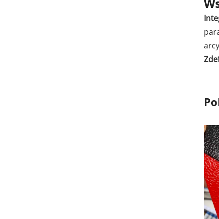
Ws
Inte
par
arcy
Zdef
Po