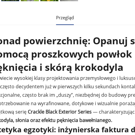
Przegląd
onad powierzchnię: Opanuj s
omocą proszkowych powłok 
ęknięcia i skórą krokodyla
wiecie wysokiej klasy projektowania przemysłowego i luksus
t często decydentem już w pierwszych kilku sekundach konta
kcjonalne, często brak im „duszy”, niezbędnej do budowy p
otrzebowanie na wyrafinowane, dotykowe i wizualnie poraża
ątkową serię
Crackle Black Exterior Series
— charakteryzując
odyla, słonia oraz efektu pęknięcia bawełnianego.
tetyka egzotyki: inżynierska faktura