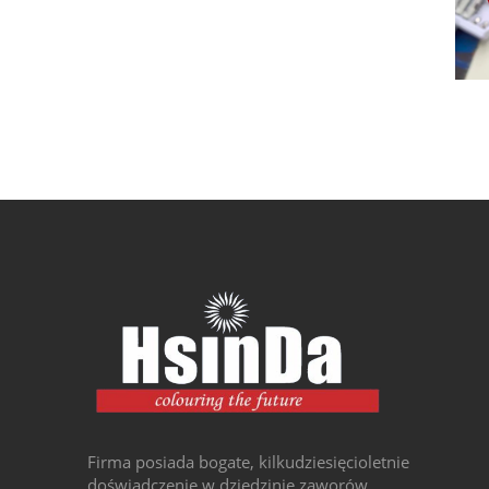
Firma posiada bogate, kilkudziesięcioletnie
doświadczenie w dziedzinie zaworów