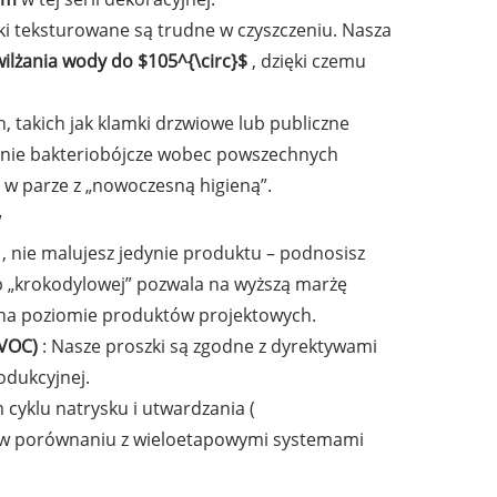
ki teksturowane są trudne w czyszczeniu. Nasza
wilżania wody do
$105^{\circ}$
, dzięki czemu
, takich jak klamki drzwiowe lub publiczne
anie bakteriobójcze wobec powszechnych
e w parze z „nowoczesną higieną”.
w
A
, nie malujesz jedynie produktu – podnosisz
b „krokodylowej” pozwala na wyższą marżę
 na poziomie produktów projektowych.
 VOC)
: Nasze proszki są zgodne z dyrektywami
odukcyjnej.
 cyklu natrysku i utwardzania (
cy w porównaniu z wieloetapowymi systemami