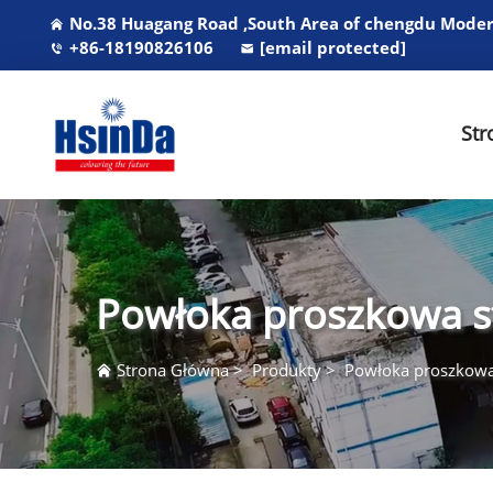
No.38 Huagang Road ,South Area of chengdu Modern
+86-18190826106
[email protected]
Str
Powłoka proszkowa s
Strona Główna
>
Produkty
>
Powłoka proszkowa