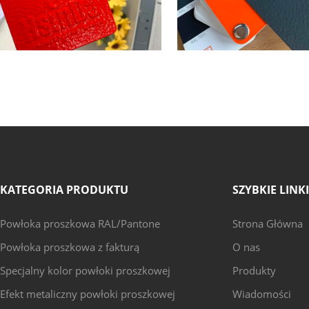
KATEGORIA PRODUKTU
SZYBKIE LINKI
Powłoka proszkowa RAL/Pantone
Strona Główna
Powłoka proszkowa z fakturą
O nas
Specjalny kolor powłoki proszkowej
Produkty
Efekt metaliczny powłoki proszkowej
Wiadomości