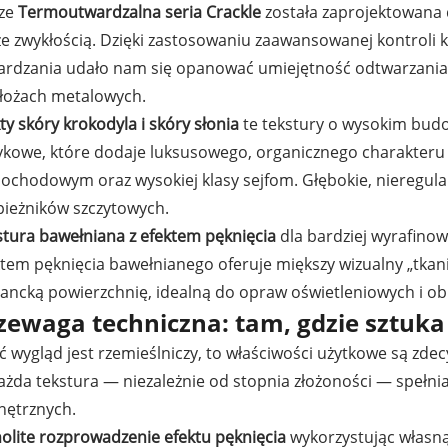
ze
Termoutwardzalna seria Crackle
została zaprojektowana 
ze zwykłością. Dzięki zastosowaniu zaawansowanej kontroli 
ardzania udało nam się opanować umiejętność odtwarzania
łożach metalowych.
ty skóry krokodyla i skóry słonia
te tekstury o wysokim bud
ykowe, które dodaje luksusowego, organicznego charakte
ochodowym oraz wysokiej klasy sejfom. Głębokie, nieregula
pieżników szczytowych.
stura bawełniana z efektem pęknięcia
dla bardziej wyrafin
tem pęknięcia bawełnianego oferuje miększy wizualny „tkan
gancką powierzchnię, idealną do opraw oświetleniowych i o
zewaga techniczna: tam, gdzie sztuka 
ć wygląd jest rzemieślniczy, to właściwości użytkowe są z
każda tekstura — niezależnie od stopnia złożoności — spełn
nętrznych.
nolite rozprowadzenie efektu pęknięcia
wykorzystując własn