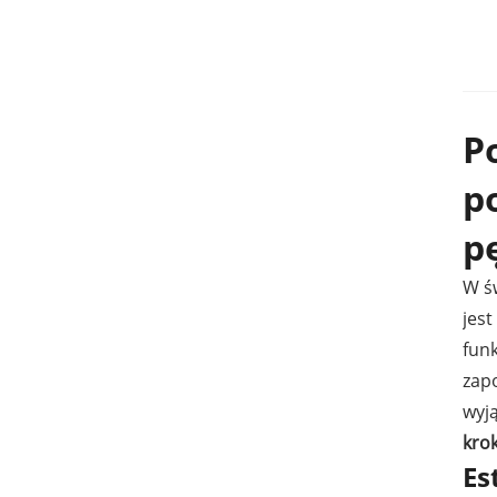
P
p
p
W ś
jes
fun
zap
wyj
krok
Es