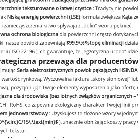
ierzchnie teksturowane o łatwej czystce
: Tradycyjnie powło
nak
Niską energię powierzchni (LSE)
formuła zwiększa
Kąta z
 i zanieczyszczenia łatwo spływają z „dolin” wzoru pęknięć.
ywna ochrona biologiczna
dla powierzchni często dotykanych
ki, nasze powłoki zapewniają
$99.9\%$
stopę eliminacji
dział
erii (
ISO 22196
), co gwarantuje, że „egzotyczna uroda” idzi
rategiczna przewaga dla producentó
yjmując
Seria elektrostatycznych powłok pękających HSIND
o wartość rynkową. Wyczuwalna faktura „skóry słoniowej” lu
ową, pozycjonując Twoje elementy wyposażenia jako ofertę
yjazne dla środowiska (bez lotnych związków organicznych –
H i RoHS, co zapewnia ekologiczny charakter Twojej linii pr
tem jednowarstwowy
: Uzyskujesz te złożone wzory w jednym
^{\circ}C/15\,\text{min}$
), znacznie obniżając koszty pra
łych tekstur.