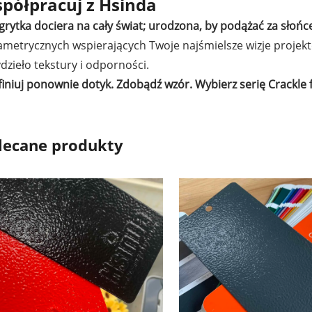
półpracuj z Hsinda
grytka dociera na cały świat; urodzona, by podążać za słoń
ametrycznych wspierających Twoje najśmielsze wizje projek
dzieło tekstury i odporności.
iniuj ponownie dotyk. Zdobądź wzór. Wybierz serię Crackle
lecane produkty