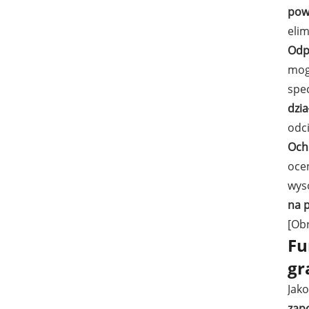
pow
elim
Odp
mogą
spe
dzi
odci
Och
oce
wys
na 
[Obr
Fu
gr
Jako
zap