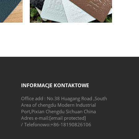
INFORMACJE KONTAKTOWE
Office add : No.38 Huagang Road ,South
Area of chengdu Modern Industrial
Port,Pixian Chengdu Sichuan China
Adres e-mail:
[email protected]
/ Telefonowo:
+86-18190826106