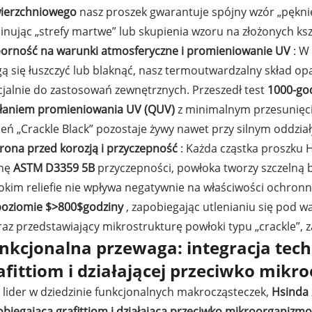
ierzchniowego
nasz proszek gwarantuje spójny wzór „pęknię
inując „strefy martwe” lub skupienia wzoru na złożonych ks
orność na warunki atmosferyczne i promieniowanie UV
: W
 się łuszczyć lub blaknąć, nasz termoutwardzalny skład opa
cjalnie do zastosowań zewnętrznych. Przeszedł test
1000-go
ałaniem promieniowania UV (QUV)
z minimalnym przesunięc
eń „Crackle Black” pozostaje żywy nawet przy silnym oddzi
rona przed korozją i przyczepność
: Każda cząstka proszku 
nę
ASTM D3359 5B
przyczepności, powłoka tworzy szczelną b
okim reliefie nie wpływa negatywnie na właściwości ochron
poziomie
$>800$
godziny
, zapobiegając utlenianiu się pod 
az przedstawiający mikrostrukturę powłoki typu „crackle”, 
nkcjonalna przewaga: integracja tech
afittiom i działającej przeciwko mik
 lider w dziedzinie funkcjonalnych makrocząsteczek,
Hsinda
obiegającą grafittiom i działającą przeciwko mikroorganiz