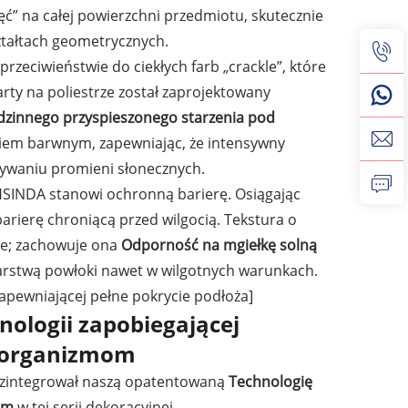
ć” na całej powierzchni przedmiotu, skutecznie
ztałtach geometrycznych.
 przeciwieństwie do ciekłych farb „crackle”, które
rty na poliestrze został zaprojektowany
dzinnego przyspieszonego starzenia pod
iem barwnym, zapewniając, że intensywny
aływaniu promieni słonecznych.
HSINDA stanowi ochronną barierę. Osiągając
arierę chroniącą przed wilgocią. Tekstura o
ne; zachowuje ona
Odporność na mgiełkę solną
warstwą powłoki nawet w wilgotnych warunkach.
zapewniającej pełne pokrycie podłoża]
nologii zapobiegającej
roorganizmom
zintegrował naszą opatentowaną
Technologię
mom
w tej serii dekoracyjnej.