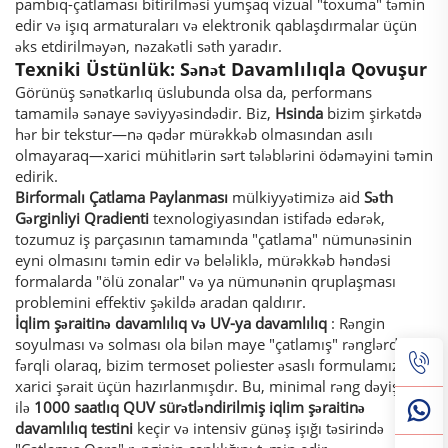
pambıq-çatlaması bitirilməsi yumşaq vizual "toxuma" təmin
edir və işıq armaturaları və elektronik qablaşdırmalar üçün
əks etdirilməyən, nəzakətli səth yaradır.
Texniki Üstünlük: Sənət Davamlılıqla Qovuşur
Görünüş sənətkarlıq üslubunda olsa da, performans
tamamilə sənaye səviyyəsindədir. Biz,
Hsinda
bizim şirkətdə
hər bir tekstur—nə qədər mürəkkəb olmasından asılı
olmayaraq—xarici mühitlərin sərt tələblərini ödəməyini təmin
edirik.
Birformalı Çatlama Paylanması
mülkiyyətimizə aid
Səth
Gərginliyi Qradienti
texnologiyasından istifadə edərək,
tozumuz iş parçasının tamamında "çatlama" nümunəsinin
eyni olmasını təmin edir və beləliklə, mürəkkəb həndəsi
formalarda "ölü zonalar" və ya nümunənin qruplaşması
problemini effektiv şəkildə aradan qaldırır.
İqlim şəraitinə davamlılıq və UV-ya davamlılıq
: Rəngin
soyulması və solması ola bilən maye "çatlamış" rənglərdən
fərqli olaraq, bizim termoset poliester əsaslı formulamız
xarici şərait üçün hazırlanmışdır. Bu, minimal rəng dəyişikliyi
ilə
1000 saatlıq QUV sürətləndirilmiş iqlim şəraitinə
davamlılıq testini
keçir və intensiv günəş işığı təsirində