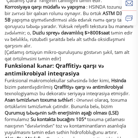
"Çatlamış Qara" rənginin canlılığını təmin edir.
Korrosiyaya qarşı müdafiə və yapışma
: HSINDA tozunun hər
bir zərrəsi bir qalxan rolunu oynayır. Bu örtük
ASTM D3359
5B
yapışma qiymətləndirməsi əldə edərək nəmə qarşı tam
qoruyucu təbəqə yaradır. Yüksək relyefli tekstura bu maneəni
zədələmir; o,
Duzlu spreyə davamlılıq
$>800$
saat
təmin edir
və beləliklə, rütubətli şəraitdə belə alt səthdə oksidləşməni
qarşısını alır.
[Çatlamış örtüyün mikro-quruluşunu göstərən şəkil, tam alt
qat örtülməsini təmin edir]
Funksional kənar: Qraffitiyə qarşı və
antimikrobiyal inteqrasiya
Funksional makromolekullar sahəsində lider kimi,
Hsinda
bizim patentləşdirilmiş
Qraffitiyə qarşı və antimikrobiyal
texnologiyamızı bu dekorativ seriyaya inteqrasiya etmişdir.
Asan təmizlənən toxuma səthləri
: Ənənəvi olaraq, toxuma
örtüklərini təmizləmək çətindir. Bununla belə, bizim
Qurumuş təbəqənin səth enerjisinin aşağı olması (LSE)
formulamız
Su kontakta bucağını
105°
toxuma çatlaması
naxışının "dərələrindən" toz və kontaminantların asanlıqla
yuyulmasını təmin edən səthin hidrofobluğunu artırır.