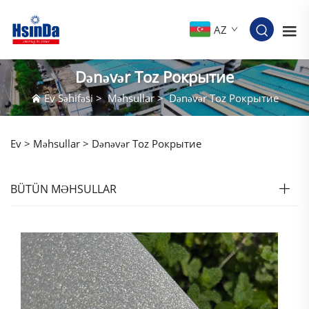
AZ
Dənəvər Toz Pокрытие
Ev Səhifəsi
>
Məhsullar
>
Dənəvər Toz Pокрытие
Ev >
Məhsullar
>
Dənəvər Toz Pокрытие
BÜTÜN MƏHSULLAR