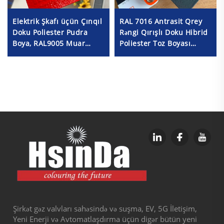
Elektrik Şkafı üçün Çınqıl
RAL 7016 Antrasit Qrey
Doku Poliester Pudra
Rəngi Qırışlı Doku Hibrid
Boya, RAL9005 Muar
Poliester Toz Boyası
Pudra Boyası
(Metal Dekorasiyası
Üçün)
Şirkət gəz valvları sahəsində və suşma, EV, 5G İletişim,
Yeni Enerji və Avtomatlaşdırma üçün digər bütün yeni