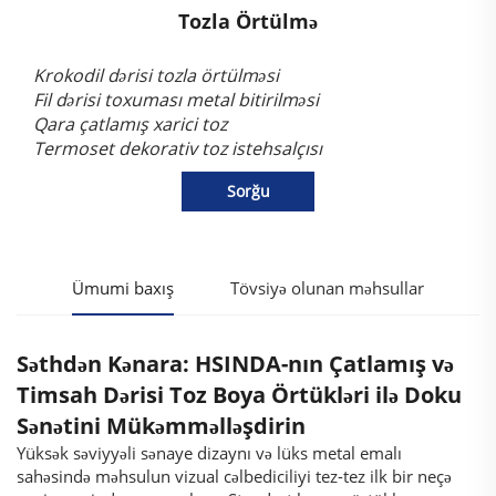
Tozla Örtülmə
Krokodil dərisi tozla örtülməsi
Fil dərisi toxuması metal bitirilməsi
Qara çatlamış xarici toz
Termoset dekorativ toz istehsalçısı
Sorğu
Ümumi baxış
Tövsiyə olunan məhsullar
Səthdən Kənara: HSINDA-nın Çatlamış və
Timsah Dərisi Toz Boya Örtükləri ilə Doku
Sənətini Mükəmməlləşdirin
Yüksək səviyyəli sənaye dizaynı və lüks metal emalı
sahəsində məhsulun vizual cəlbediciliyi tez-tez ilk bir neçə