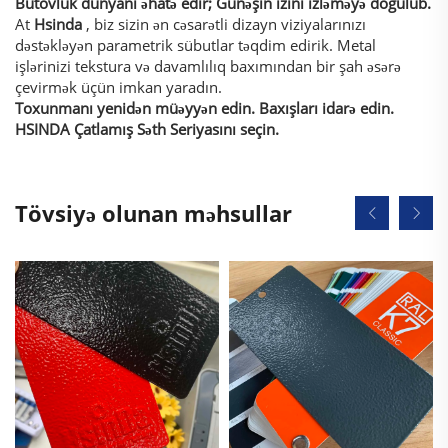
Bütövlük dünyanı əhatə edir; Günəşin izini izləməyə doğulub.
At
Hsinda
, biz sizin ən cəsarətli dizayn viziyalarınızı
dəstəkləyən parametrik sübutlar təqdim edirik. Metal
işlərinizi tekstura və davamlılıq baxımından bir şah əsərə
çevirmək üçün imkan yaradın.
Toxunmanı yenidən müəyyən edin. Baxışları idarə edin.
HSINDA Çatlamış Səth Seriyasını seçin.
Tövsiyə olunan məhsullar