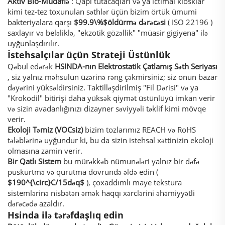
Aktiv Bio-Müdafiə
: Qapı tutacaqları və ya ictimai kiosklar
kimi tez-tez toxunulan səthlər üçün bizim örtük ümumi
bakteriyalara qarşı
$99.9\%$
öldürmə dərəcəsi
(
ISO 22196
)
saxlayır və beləliklə, "ekzotik gözəllik" "müasir gigiyena" ilə
uyğunlaşdırılır.
İstehsalçılar üçün Strateji Üstünlük
Qəbul edərək
HSINDA-nın Elektrostatik Çatlamış Səth Seriyası
, siz yalnız məhsulun üzərinə rəng çəkmirsiniz; siz onun bazar
dəyərini yüksəldirsiniz. Taktilləşdirilmiş "Fil Dərisi" və ya
"Krokodil" bitirişi daha yüksək qiymət üstünlüyü imkan verir
və sizin avadanlığınızı dizayner səviyyəli təklif kimi mövqe
verir.
Ekoloji Təmiz (VOCsiz)
bizim tozlarımız REACH və RoHS
tələblərinə uyğundur ki, bu da sizin istehsal xəttinizin ekoloji
olmasına zamin verir.
Bir Qatlı Sistem
bu mürəkkəb nümunələri yalnız bir dəfə
püskürtmə və qurutma dövründə əldə edin (
$190^{\circ}C/15dəq$
), çoxaddımlı maye tekstura
sistemlərinə nisbətən əmək haqqı xərclərini əhəmiyyətli
dərəcədə azaldır.
Hsinda ilə tərəfdaşlıq edin