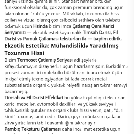
saniyə ərzində qərara alınır. Standart hamar örtüklər
funksional olsalar da, çox zaman premium brendinq üçün
tələb olunan "ruh"u yoxdur. Mürəkkəb, toxunma ilə hiss
edilən və vizual olaraq çox cəlbedici səthlərə olan tələbatı
ödəmək üçün
Hsinda
bizim imza
Çatlamış Qara Xarici
Seriyamızı
— ekzotik estetikaya malik
Timsah Dərisi, Fil
Dərisi və Pamuk Çatlaması teksturları ilə — təqdim edirik.
Ekzotik Estetika: Mühəndisliklə Yaradılmış
Toxunma Hissi
Bizim
Termoset Çatlamış Seriyası
adi şeylərlə
kifayətlənməyən dizaynerlər üçün hazırlanmışdır. Bərkidilmə
prosesi zamanı iri molekullu büzülməni idarə etmək üçün
inkişaf etmiş texnologiyadan istifadə edərək metal
substratlarda orqanik, yüksək relyefli naxışları təkrar etməyi
bacarmışıq.
Timsah və Fil Dərisi Effektləri
bu yüksək qalınlıqlı teksturlar,
xarici mebellər, avtomobil daxililəri və yüksək səviyyəli
təhlükəsizlik qutularına orqanik lüks hissi verən, qatı, "dəri
kimi" toxunuş təmin edir. Dərin, qeyri-müntəzəm çatlalar
zirvə yırtıcıların təbii davamlılığını təkrarlayır.
Pambıq Teksturu Çatlaması
daha incə, mat estetika üçün