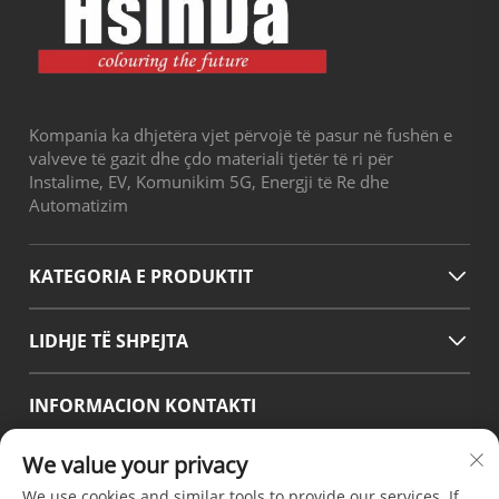
Kompania ka dhjetëra vjet përvojë të pasur në fushën e
valveve të gazit dhe çdo materiali tjetër të ri për
Instalime, EV, Komunikim 5G, Energji të Re dhe
Automatizim
KATEGORIA E PRODUKTIT
LIDHJE TË SHPEJTA
INFORMACION KONTAKTI
Office add : Rruga No.38 Huagang, Zona Jugore e Portit
We value your privacy
Modern Industrial Chengdu, Pixian Chengdu Sichuan Kina
We use cookies and similar tools to provide our services. If