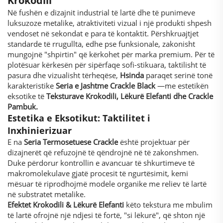
Krokodili
Në fushën e dizajnit industrial të lartë dhe të punimeve
luksuzoze metalike, atraktiviteti vizual i një produkti shpesh
vendoset në sekondat e para të kontaktit. Përshkruajtjet
standarde të rrugullta, edhe pse funksionale, zakonisht
mungojnë "shpirtin" që kërkohet për marka premium. Për të
plotësuar kërkesën për sipërfaqe sofi-stikuara, taktilisht të
pasura dhe vizualisht tërheqëse,
Hsinda
paraqet serinë tonë
karakteristike
Seria e Jashtme Crackle Black
—me estetikën
eksotike të
Teksturave Krokodili, Lëkurë Elefanti dhe Crackle
Pambuk.
Estetika e Eksotikut: Taktilitet i
Inxhinierizuar
E na
Seria Termosetuese Crackle
është projektuar për
dizajnerët që refuzojnë të qëndrojnë në të zakonshmen.
Duke përdorur kontrollin e avancuar të shkurtimeve të
makromolekulave gjatë procesit të ngurtësimit, kemi
mësuar të riprodhojmë modele organike me reliev të lartë
në substratet metalike.
Efektet Krokodili & Lëkurë Elefanti
këto tekstura me mbulim
të lartë ofrojnë një ndjesi të fortë, "si lëkurë", që shton një