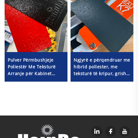
Pulver Përmbushjeje
Ngjyrë e përqendruar me
Poliestër Me Teksturë
hibrid poliester, me
Arranje për Kabinet
teksturë të kripur, grishe
Elektrik, RAL9005 Bojë
antraciti RAL 7016, për
Moire
dekorim metalik