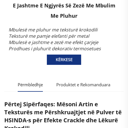
E Jashtme E Ngjyrës Së Zezë Me Mbulim
Me Pluhur
Mbulesë me pluhur me teksturë krokodili
Teksturë me pamje elefanti për metal
Mbulesë e jashtme e zezë me efekt çarjeje
Prodhues i pluhurit dekorativ termosetues
KËRKESE
Përmbledhje
Produktet e Rekomanduara
Përtej Sipërfaqes: Mësoni Artin e
Teksturës me Përshkruajtjet në Pulver të
HSINDA-s për Efekte Crackle dhe Lëkurë