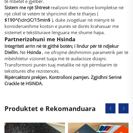
të mbetet e gjelbër.
Sistem me një Shtresë
realizoni këto motive komplekse në
një cikël të vetëm të shpricimit dhe të tharjes (
$190^{\circ}C/15min$
), duke zvogëluar në mënyrë të
konsiderueshme koston e punës së dorës krahasuar me
sistemet e tekstiturave lënguara me shumë hapa.
Partnerizohuni me Hsinda
Integriteti arrin në të gjithë botën; i lindur për të ndjekur
Diellin.
Në
Hsinda
, ne ofrojmë dëshmimin parametrik për të
mbështetur vizionet tuaja më të audacioze dizajni.
Transformoni punën tuaj metalike në një përmbarim të
tekstiturës dhe rezistencës.
Ripërcaktoni prekjen. Kontrolloni pamjen. Zgjidhni Serinë
Crackle të HSINDA.
Produktet e Rekomanduara