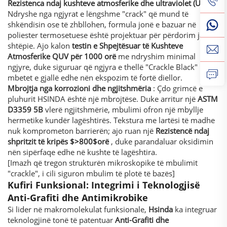
Rezistenca ndaj kushteve atmosferike dhe ultraviolet (UV)
:
Ndryshe nga ngjyrat e lëngshme "crack" që mund të
shkëndisin ose të zhbllohen, formula jonë e bazuar në
poliester termosetuese është projektuar për përdorim jashtë
shtëpie. Ajo kalon
testin e Shpejtësuar të Kushteve
Atmosferike QUV për 1000 orë
me ndryshim minimal
ngjyre, duke siguruar që ngjyra e thellë "Crackle Black"
mbetet e gjallë edhe nën ekspozim të fortë diellor.
Mbrojtja nga korrozioni dhe ngjitshmëria
: Çdo grimcë e
pluhurit HSINDA është një mbrojtëse. Duke arritur një
ASTM
D3359 5B
vlerë ngjitshmërie, mbulimi ofron një mbyllje
hermetike kundër lagështirës. Tekstura me lartësi të madhe
nuk komprometon barrierën; ajo ruan një
Rezistencë ndaj
shpritzit të kripës
$>800$
orë
, duke parandaluar oksidimin
nën sipërfaqe edhe në kushte të lagështira.
[Imazh që tregon strukturën mikroskopike të mbulimit
"crackle", i cili siguron mbulim të plotë të bazës]
Kufiri Funksional: Integrimi i Teknologjisë
Anti-Grafiti dhe Antimikrobike
Si lider në makromolekulat funksionale,
Hsinda
ka integruar
teknologjinë tonë të patentuar
Anti-Grafiti dhe