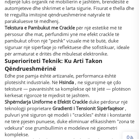
ndjenjë luks organik në mobilierin e jashtëm, brendësitë e
automjeteve dhe shkrimet e larta sigurie. Fisurat e thella dhe
të rregullta imitojnë qëndrueshmërinë natyrale të
parakaluesve të mëdhenj.
Tekstura e Pambukut me Crackle
për një estetikë më të
përsosur dhe mat, përfundimi ynë me efekt crackle të
pambukut ofron një "peshk" vizuale më të butë, duke
siguruar një sipërfaqe jo reflektuese dhe sofistikuar, ideale
për armaturat e dritës dhe mbulesat elektronike.
Superioriteti Teknik: Ku Arti Takon
Qëndrueshmërinë
Edhe pse pamja është artizanale, performanca është
plotësisht industriale. Në
Hsinda
, ne sigurojmë që çdo
teksturë — pavarësisht sa komplekse që të jetë — plotëson
kërkesat rigorozë të mjedisit të jashtëm.
Shpërndarja Uniforme e Efektit Crackle
duke përdorur një
teknologji proprietare
Gradienti i Tensionit Sipërfaqësor
,
pulvuri ynë siguron që modeli i "crackles" është i konstantë
në tërë pjesën punuese, duke eliminuar efikasishëm "zona të
vdekura" ose grumbullimin e modeleve në gjeometri
komplekse.