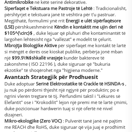
Antimikrobike
në këtë serinë dekorative.
Siperfaqet e Tekstuara me Pastroje të Lehtë
: Tradicionalisht,
përshtyrjet e tekstuara janë të vështira për t'u pastruar.
Megjithatë, formulimi ynë rrit
Energji e ulët sipërfaqësore
(LSE)
përshkueshmërinë
Këndin e kontaktit me ujin deri në
$105^{\circ}$
, duke lejuar që pluhuri dhe kontaminantët të
largohen lehtësisht nga "vallëzat" e modelit të çelurit.
Mbrojtja Biologjike Aktive
për sipërfaqet me kontakt të lartë
si mëngët e derës ose kioskat publike, përbërja jonë mban
një
$99.9\%$
shkallë vrasjeje
kundër baktereve të
zakonshme (
ISO 22196
), duke siguruar që "bukuria
ekzotike" të shoqërohet nga "higjiena moderne."
Avantazh Strategjik për Prodhuesit
Duke adoptuar
Serinë Elektrostatike të Crackle të HSINDA-s
,
ju nuk po përdorni thjesht një ngjyrë për produktin; po e
ngrini vlerën tregtare të tij. Përfundimi taktil i "Lëkurës së
Elefantit" ose i "Krokodilit" lejon një premi më të lartë çmimi,
duke pozicionuar hardwerin tuaj si një ofertë në nivel
dizajneri.
Mikro-ekologjike (Zero VOC)
: Pulverët tanë janë në pajtim
me REACH dhe RoHS, duke siguruar që vija juaj e prodhimit