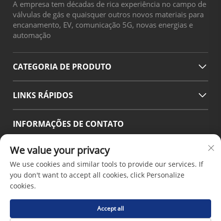
A empresa tem décadas de rica experiência no campo de
válvulas de gás e quaisquer outros novos materiais para
encanamento, EV, comunicação 5G, novas energias e
automação
CATEGORIA DE PRODUTO
LINKS RÁPIDOS
INFORMAÇÕES DE CONTATO
Office add : No.38 Huagang Road ,South Area of chengdu
We value your privacy
Modern Industrial Port,Pixian Chengdu Sichuan China
We use cookies and similar tools to provide our services. If
E-mail:
[email protected]
you don't want to accept all cookies, click Personalize
Tel.:
+86-18190826106
cookies.
Accept all