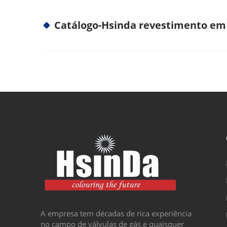
A empresa tem décadas de rica experiência
no campo de válvulas de gás e quaisquer