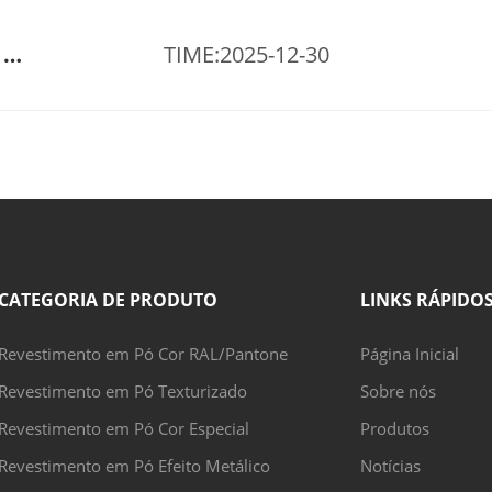
Catálogo-Hsinda revestimento em pó
TIME:2025-12-30
CATEGORIA DE PRODUTO
LINKS RÁPIDO
Revestimento em Pó Cor RAL/Pantone
Página Inicial
Revestimento em Pó Texturizado
Sobre nós
Revestimento em Pó Cor Especial
Produtos
Revestimento em Pó Efeito Metálico
Notícias