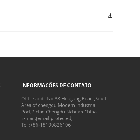
S
INFORMAÇÕES DE CONTATO
Office add : No.38 Huagang Road ,South
Area of chengdu Modern Industrial
Port,Pixian Chengdu Sichuan China
E-mail:
[email protected]
Tel.:
+86-18190826106