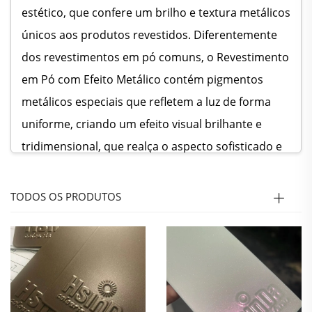
estético, que confere um brilho e textura metálicos
únicos aos produtos revestidos. Diferentemente
dos revestimentos em pó comuns, o Revestimento
em Pó com Efeito Metálico contém pigmentos
metálicos especiais que refletem a luz de forma
uniforme, criando um efeito visual brilhante e
tridimensional, que realça o aspecto sofisticado e
o valor decorativo dos produtos. O Revestimento
em Pó com Efeito Metálico oferece uma ampla
TODOS OS PRODUTOS
variedade de opções de cores, incluindo prata
clássica, dourada, cobre e tons metálicos
personalizados, permitindo atender às diversas
necessidades estéticas de diferentes setores e
consumidores. Seja um estilo moderno e elegante