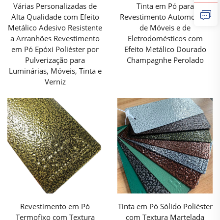
Várias Personalizadas de
Tinta em Pó para
em Pó com Efeito Metálico oferece durabilidade
Alta Qualidade com Efeito
Revestimento Automotivo,
Metálico Adesivo Resistente
de Móveis e de
superior e desempenho de longo prazo. A
a Arranhões Revestimento
Eletrodomésticos com
formulação avançada e o rigoroso processo de
em Pó Epóxi Poliéster por
Efeito Metálico Dourado
cura do Revestimento em Pó com Efeito Metálico
Pulverização para
Champagnhe Perolado
Luminárias, Móveis, Tinta e
formam uma película densa e resistente que adere
Verniz
firmemente ao substrato. Essa película apresenta
excelente resistência a arranhões, impactos e
abrasão, protegendo eficazmente o produto
contra o desgaste diário e danos durante o
transporte. O Revestimento em Pó com Efeito
Metálico também possui forte resistência a fatores
ambientais agressivos, como radiação UV,
umidade e corrosão química. Quando aplicado em
Revestimento em Pó
Tinta em Pó Sólido Poliéster
produtos ao ar livre, o Revestimento em Pó com
Termofixo com Textura
com Textura Martelada