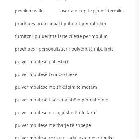
peshk plastike
koverta e larg te gjatesi termike
prodhues profesional i pulberit për mbulim
furnitor i pulberit të lartë cilësie për mbulim
prodhues i personalizuar i pulverit të mbulimit
pulver mbulesë poliesteri
pulver mbulesë termosetuese
pulver mbulesë me shkëlqim të mesëm
pulver mbulesë i përshtatshëm për ushqime
pulver mbulesë me ngjitshmëri të lartë
pulver mbulesë me tharje të shpejtë
pulver mbulesë rezistent ndaj agjentëve kimikë