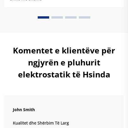
pluhur nuk përmbajnë asnjë tretës të lëngshëm, gjë që
i bën...
Komentet e klientëve për
ngjyrën e pluhurit
elektrostatik të Hsinda
John Smith
Kualitet dhe Shërbim Të Larg