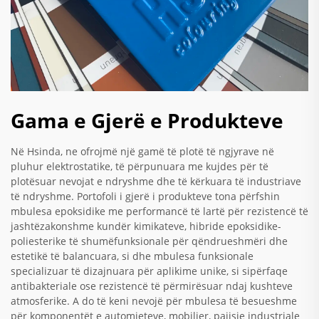
Gama e Gjerë e Produkteve
Në Hsinda, ne ofrojmë një gamë të plotë të ngjyrave në
pluhur elektrostatike, të përpunuara me kujdes për të
plotësuar nevojat e ndryshme dhe të kërkuara të industriave
të ndryshme. Portofoli i gjerë i produkteve tona përfshin
mbulesa epoksidike me performancë të lartë për rezistencë të
jashtëzakonshme kundër kimikateve, hibride epoksidike-
poliesterike të shumëfunksionale për qëndrueshmëri dhe
estetikë të balancuara, si dhe mbulesa funksionale
specializuar të dizajnuara për aplikime unike, si sipërfaqe
antibakteriale ose rezistencë të përmirësuar ndaj kushteve
atmosferike. A do të keni nevojë për mbulesa të besueshme
për komponentët e automjeteve, mobilier, pajisje industriale