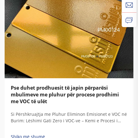
Pse duhet prodhuesit të japin përparësi
mbulimeve me pluhur për procese prodhimi
me VOC të ulët
Si Përshkruajtja me Pluhur Eliminon Emisionet e VOC në
Burim: Lëshimi Gati Zero i VOC-ve – Kemi e Procesi i
Avantajeve të Aplikimit të Pluhurit të Thatë. Ndryshe
nga ngjyrat e lëngshme tradicionale, përshkruajtjet me
Shiko më shumë