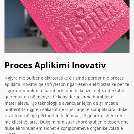
Proces Aplikimi Inovativ
Ngjyra me pulber elektrostatike e Hsinda përdor një proces
aplikimi inovativ që shfrytëzon ngarkesën elektrostatike për të
siguruar mbulim të barabartë dhe të konzistentë, ndërkohë
që redukton në mënyrë të konsiderueshme humbjet e
materialeve. Kjo teknologji e avancuar lejon që grimcat e
pulberit të ngjiten efikasht në sipërfaqe të komplikuara, duke
rezultuar në një përfundim të lëmuar, të qëndrueshëm dhe
me cilësi të lartë. Duke minimizuar shprënguljen e tepërt dhe
duke eliminuar emisionet e komponimeve organike volatilë