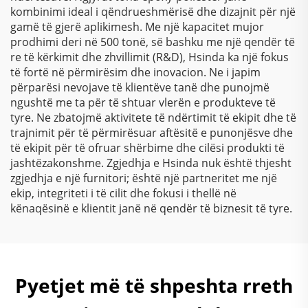
kombinimi ideal i qëndrueshmërisë dhe dizajnit për një
gamë të gjerë aplikimesh. Me një kapacitet mujor
prodhimi deri në 500 tonë, së bashku me një qendër të
re të kërkimit dhe zhvillimit (R&D), Hsinda ka një fokus
të fortë në përmirësim dhe inovacion. Ne i japim
përparësi nevojave të klientëve tanë dhe punojmë
ngushtë me ta për të shtuar vlerën e produkteve të
tyre. Ne zbatojmë aktivitete të ndërtimit të ekipit dhe të
trajnimit për të përmirësuar aftësitë e punonjësve dhe
të ekipit për të ofruar shërbime dhe cilësi produkti të
jashtëzakonshme. Zgjedhja e Hsinda nuk është thjesht
zgjedhja e një furnitori; është një partneritet me një
ekip, integriteti i të cilit dhe fokusi i thellë në
kënaqësinë e klientit janë në qendër të biznesit të tyre.
Pyetjet më të shpeshta rreth