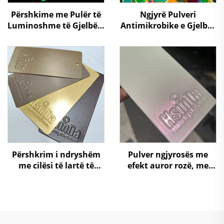
Përshkime me Pulër të
Ngjyrë Pulveri
Luminoshme të Gjelbërt
Antimikrobike e Gjelbër
me Spruzim
për Sipërfaqe Publike
Elektrostatik që
dhe Mbrojtje të Gjatë
Shkëlqejnë në Errësirë
Kohësh
Përshkrim i ndryshëm
Pulver ngjyrosës me
me cilësi të lartë të
efekt auror rozë, me
lidhur me efekt metalik,
ndryshim super të
rezistent ndaj
ngjyrës si kameleon,
gërvishtjeve, veshje me
metalik, me shkëlqim
pluhur epoksi poliesteri
dhe me efekt laser për
për pajisje dritare,
përfundim metalik