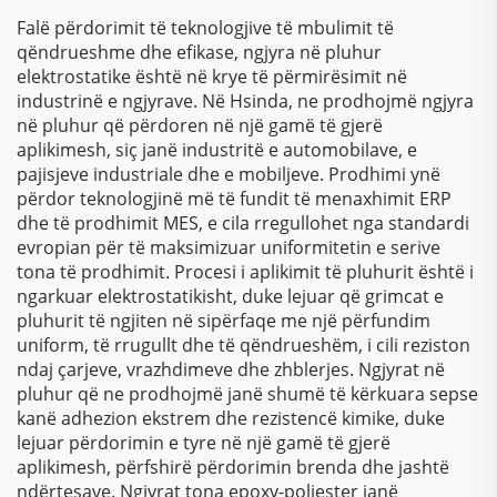
mobilje, bojë, lak
Falë përdorimit të teknologjive të mbulimit të
qëndrueshme dhe efikase, ngjyra në pluhur
elektrostatike është në krye të përmirësimit në
industrinë e ngjyrave. Në Hsinda, ne prodhojmë ngjyra
në pluhur që përdoren në një gamë të gjerë
aplikimesh, siç janë industritë e automobilave, e
pajisjeve industriale dhe e mobiljeve. Prodhimi ynë
përdor teknologjinë më të fundit të menaxhimit ERP
dhe të prodhimit MES, e cila rregullohet nga standardi
evropian për të maksimizuar uniformitetin e serive
tona të prodhimit. Procesi i aplikimit të pluhurit është i
ngarkuar elektrostatikisht, duke lejuar që grimcat e
pluhurit të ngjiten në sipërfaqe me një përfundim
uniform, të rrugullt dhe të qëndrueshëm, i cili reziston
ndaj çarjeve, vrazhdimeve dhe zhblerjes. Ngjyrat në
pluhur që ne prodhojmë janë shumë të kërkuara sepse
kanë adhezion ekstrem dhe rezistencë kimike, duke
lejuar përdorimin e tyre në një gamë të gjerë
aplikimesh, përfshirë përdorimin brenda dhe jashtë
ndërtesave. Ngjyrat tona epoxy-poliester janë