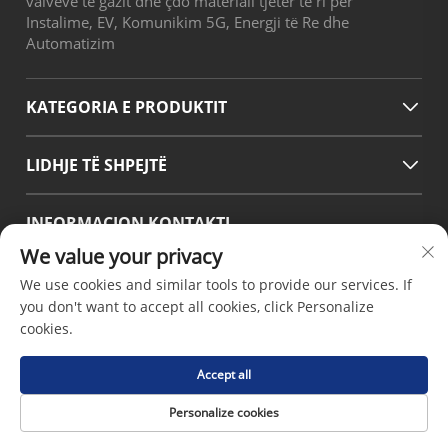
valveve të gazit dhe çdo materiali tjetër të ri për
Instalime, EV, Komunikim 5G, Energji të Re dhe
Automatizim
KATEGORIA E PRODUKTIT
LIDHJE TË SHPEJTË
INFORMACION KONTAKTI
We value your privacy
Office add : Rruga No.38 Huagang, Zona Jugore e Portit
Modern Industrial Chengdu, Pixian Chengdu Sichuan Kina
We use cookies and similar tools to provide our services. If
Email:
[email protected]
you don't want to accept all cookies, click Personalize
Telefoni:
+86-18190826106
cookies.
Accept all
Të drejta autori © 2026 nga Chengdu Hsinda Polymer
Personalize cookies
Materials Co.LTD -
Politika e privatësisë