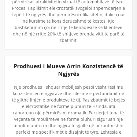
përmirësoi atraktivitetin vizual të automobilave të tyre.
Procesi i aplikimit elektrostatik zvogëloi shpërndarjen e
tepërt të ngjyrës dhe përmirësoi efikasitetin, duke çuar
në kursime të konsiderueshme të kostos. Kjo
bashkëpunim çoi në rritje të kënaqësisë së klientëve
dhe në një rritje 20% të shitjeve brenda vitit të parë të
zbatimit.
Prodhuesi i Mueve Arrin Konzistencë të
Ngjyrës
Një prodhues i shquar mobiljesh pësoi vështirësi me
konzistencën e ngjyrave dhe cilësinë e përfundimit në
të gjithë linjën e produkteve të tij. Pas zbatimit të bojës
elektrostatike në formë pluhuri të Hsinda, ata
raportuan një përmirësim dramatik. Përzierjet tona të
veçanta të mbulimeve në formë pluhuri siguruan një
mbulim uniform dhe ngjyra të gjallë që përputheshin
perfekt me specifikimet e dizajnit të tyre. Lehtësia e