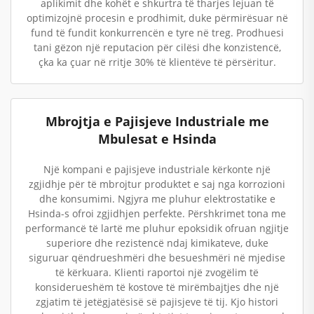
aplikimit dhe kohët e shkurtra të tharjes lejuan të
optimizojnë procesin e prodhimit, duke përmirësuar në
fund të fundit konkurrencën e tyre në treg. Prodhuesi
tani gëzon një reputacion për cilësi dhe konzistencë,
çka ka çuar në rritje 30% të klientëve të përsëritur.
Mbrojtja e Pajisjeve Industriale me
Mbulesat e Hsinda
Një kompani e pajisjeve industriale kërkonte një
zgjidhje për të mbrojtur produktet e saj nga korrozioni
dhe konsumimi. Ngjyra me pluhur elektrostatike e
Hsinda-s ofroi zgjidhjen perfekte. Përshkrimet tona me
performancë të lartë me pluhur epoksidik ofruan ngjitje
superiore dhe rezistencë ndaj kimikateve, duke
siguruar qëndrueshmëri dhe besueshmëri në mjedise
të kërkuara. Klienti raportoi një zvogëlim të
konsiderueshëm të kostove të mirëmbajtjes dhe një
zgjatim të jetëgjatësisë së pajisjeve të tij. Kjo histori