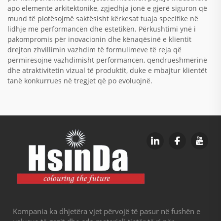
apo elemente arkitektonike, zgjedhja jonë e gjerë siguron që
mund të plotësojmë saktësisht kërkesat tuaja specifike në
lidhje me performancën dhe estetikën. Përkushtimi ynë i
pakompromis për inovacionin dhe kënaqësinë e klientit
drejton zhvillimin vazhdim të formulimeve të reja që
përmirësojnë vazhdimisht performancën, qëndrueshmërinë
dhe atraktivitetin vizual të produktit, duke e mbajtur klientët
tanë konkurrues në tregjet që po evoluojnë.
Kompania ka dhjetëra vjet përvojë të pasur në fushën e