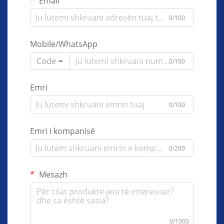
Email
0/100
Mobile/WhatsApp
Code
0/100
Emri
0/100
Emri i kompanisë
0/200
Mesazh
0/1000