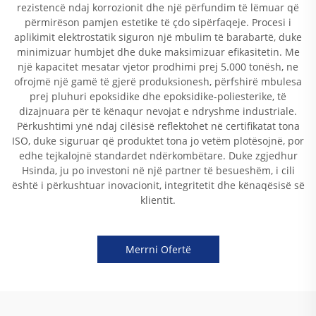
rezistencë ndaj korrozionit dhe një përfundim të lëmuar që
përmirëson pamjen estetike të çdo sipërfaqeje. Procesi i
aplikimit elektrostatik siguron një mbulim të barabartë, duke
minimizuar humbjet dhe duke maksimizuar efikasitetin. Me
një kapacitet mesatar vjetor prodhimi prej 5.000 tonësh, ne
ofrojmë një gamë të gjerë produksionesh, përfshirë mbulesa
prej pluhuri epoksidike dhe epoksidike-poliesterike, të
dizajnuara për të kënaqur nevojat e ndryshme industriale.
Përkushtimi ynë ndaj cilësisë reflektohet në certifikatat tona
ISO, duke siguruar që produktet tona jo vetëm plotësojnë, por
edhe tejkalojnë standardet ndërkombëtare. Duke zgjedhur
Hsinda, ju po investoni në një partner të besueshëm, i cili
është i përkushtuar inovacionit, integritetit dhe kënaqësisë së
klientit.
Merrni Ofertë