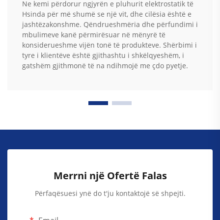
Ne kemi përdorur ngjyrën e pluhurit elektrostatik të
Hsinda për më shumë se një vit, dhe cilësia është e
jashtëzakonshme. Qëndrueshmëria dhe përfundimi i
mbulimeve kanë përmirësuar në mënyrë të
konsiderueshme vijën tonë të produkteve. Shërbimi i
tyre i klientëve është gjithashtu i shkëlqyeshëm, i
gatshëm gjithmonë të na ndihmojë me çdo pyetje.
Merrni një Ofertë Falas
Përfaqësuesi ynë do t'ju kontaktojë së shpejti.