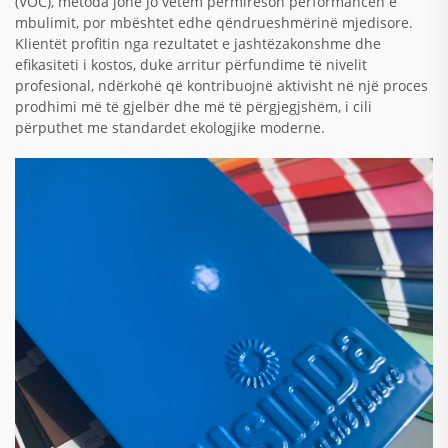
(VOC), metoda jonë jo vetëm përmirëson performancën e
mbulimit, por mbështet edhe qëndrueshmërinë mjedisore.
Klientët profitin nga rezultatet e jashtëzakonshme dhe
efikasiteti i kostos, duke arritur përfundime të nivelit
profesional, ndërkohë që kontribuojnë aktivisht në një proces
prodhimi më të gjelbër dhe më të përgjegjshëm, i cili
përputhet me standardet ekologjike moderne.