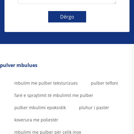
Dërgo
pulver mbulues
mbulim me pulber teksturizues
pulber tefloni
farë e sprajtimit të mbulimit me pulber
pulber mbulimi epoksidik
pluhur i pastër
koverura me poliestër
mbulimi me pulber për çelik inox