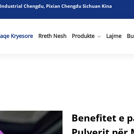
 Industrial Chengdu, Pixian Chengdu Sichuan Kina
Faqe Kryesore
Rreth Nesh
Produkte
Lajme
Bu
Benefitet e 
Pulverit për