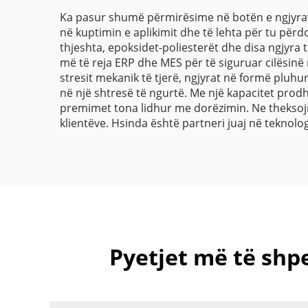
Ka pasur shumë përmirësime në botën e ngjyrave
në kuptimin e aplikimit dhe të lehta për tu pë
thjeshta, epoksidet-poliesterët dhe disa ngjyra
më të reja ERP dhe MES për të siguruar cilësinë
stresit mekanik të tjerë, ngjyrat në formë pluhu
në një shtresë të ngurtë. Me një kapacitet prodh
premimet tona lidhur me dorëzimin. Ne theksoj
klientëve. Hsinda është partneri juaj në teknolo
Pyetjet më të shp