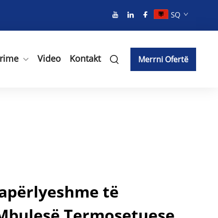
SQ
rime
Video
Kontakt
Merrni Ofertë
papërlyeshme të
 Mbulesë Termosetuese