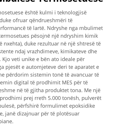
osetuese është kulmi i teknologjisë
duke ofruar qëndrueshmëri të
rformancë të lartë. Ndryshe nga mbulimet
 termosetues pësojnë një ndryshim kimik
të nxehta), duke rezultuar në një shtresë të
stente ndaj vrazhdimeve, kimikateve dhe
Kjo veti unike e bën ato ideale për
a pjesët e automjeteve deri te aparatet e
e përdorim sistemin tonë të avancuar të
emin digital të prodhimit MES për të
ueshme në të gjitha produktet tona. Me një
 prodhimi prej rreth 5.000 tonësh, pulverët
ulesë, përfshirë formulimet epoksidike
e, janë dizajnuar për të plotësuar
piane.