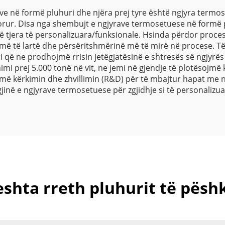
 në formë pluhuri dhe njëra prej tyre është ngjyra termose
rdorur. Disa nga shembujt e ngjyrave termosetuese në formë
 të tjera të personalizuara/funksionale. Hsinda përdor proce
 më të lartë dhe përsëritshmërinë më të mirë në procese. Të
ri që ne prodhojmë rrisin jetëgjatësinë e shtresës së ngjyrës
imi prej 5.000 tonë në vit, ne jemi në gjendje të plotësojmë
më kërkimin dhe zhvillimin (R&D) për të mbajtur hapat me 
gjinë e ngjyrave termosetuese për zgjidhje si të personaliz
eshta rreth pluhurit të pës