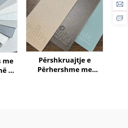
Përshkruajtje e
s me
Përhershme me
hë pa
Pulver –
urë
Qëndrueshmëri
ster
Superiore, Përfundime
të Shkëlqyeshme dhe
Mbrojtje Miqësore
ndaj Ambientit për