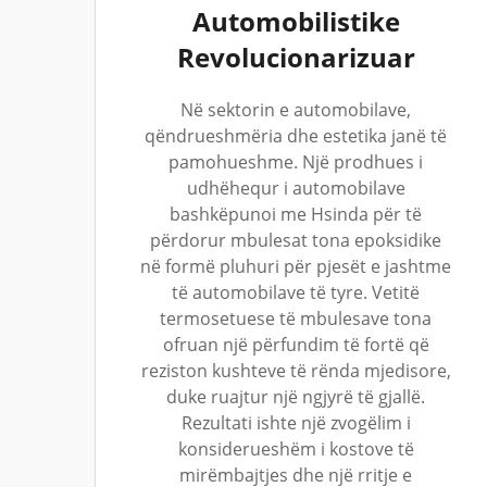
Automobilistike
Revolucionarizuar
Në sektorin e automobilave,
qëndrueshmëria dhe estetika janë të
pamohueshme. Një prodhues i
udhëhequr i automobilave
bashkëpunoi me Hsinda për të
përdorur mbulesat tona epoksidike
në formë pluhuri për pjesët e jashtme
të automobilave të tyre. Vetitë
termosetuese të mbulesave tona
ofruan një përfundim të fortë që
reziston kushteve të rënda mjedisore,
duke ruajtur një ngjyrë të gjallë.
Rezultati ishte një zvogëlim i
konsiderueshëm i kostove të
mirëmbajtjes dhe një rritje e