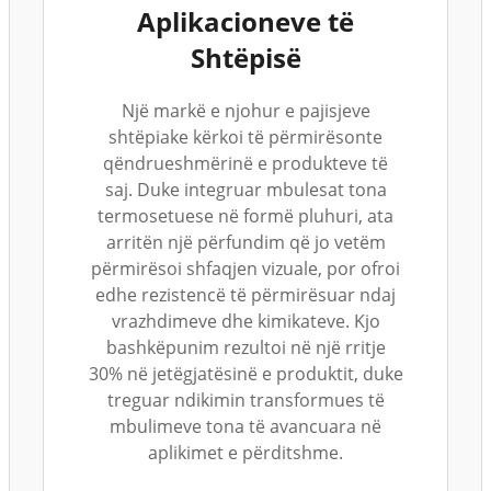
Aplikacioneve të
Shtëpisë
Një markë e njohur e pajisjeve
shtëpiake kërkoi të përmirësonte
qëndrueshmërinë e produkteve të
saj. Duke integruar mbulesat tona
termosetuese në formë pluhuri, ata
arritën një përfundim që jo vetëm
përmirësoi shfaqjen vizuale, por ofroi
edhe rezistencë të përmirësuar ndaj
vrazhdimeve dhe kimikateve. Kjo
bashkëpunim rezultoi në një rritje
30% në jetëgjatësinë e produktit, duke
treguar ndikimin transformues të
mbulimeve tona të avancuara në
aplikimet e përditshme.