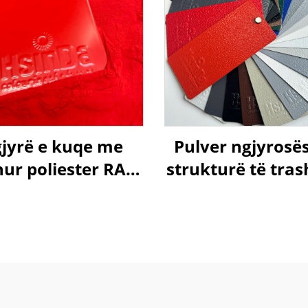
jyrë e kuqe me
Pulver ngjyrosë
hur poliester RAL
strukturë të tras
, me strukturë të
TGIC, me tekst
trashë
rrudhore, polie