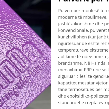
Pulveri për mbulesë term
moderne të mbulimeve, 
jashtëzakonshme dhe pe
konvencionale, pulverët
kur zhvillohen (kur janë 
ngurtësuar që është rezi
temperaturave ekstreme. 
aplikime të ndryshme, ng
brendshme. Në Hsinda, n
menaxhimit ERP dhe sist
siguruar cilësi të qëndr
kapacitet mesatar vjetor
tanë termosetues për mb
dhe epoksidiko-poliester
standardet e rrepta evro