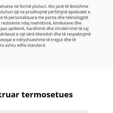
Aplikime Industriale
tuese në formë pluhuri. Ato janë të lëvizshme
 pluhuri që ne prodhojmë përfshijnë epoksidet e
dhe Arkitektonike
se të personalizuara me partia dhe teknologjitë
 rezistente ndaj nxehtësisë, kimikateve dhe
 pas aplikimit, hardhimit dhe shndërrimit të saj
 kërkesat e një sërë klientësh dhe të respektojmë
nevojat e ndryshueshme të tregut dhe të
uara ashtu edhe standard.
hkruar termosetues