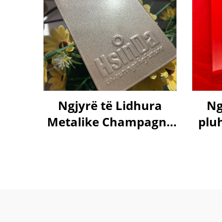
Ngjyrë të Lidhura
Ng
Metalike Champagne
plu
Gold Pearl Për Mjetin
3020
e Automjetit, Mobilje
dhe Aparat Spraying
Pulver Përmbushje