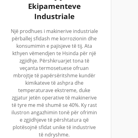
Ekipamenteve
Industriale
Një prodhues i makinerive industriale
përballej sfidash me korrozionin dhe
konsumimin e pajisjeve të tij. Ata
kthyen vëmendjen te Hsinda për një
zgjidhje. Përshkruarjet tona të
veçanta termosetuese ofruan
mbrojtje të papërsëritshme kundër
kimikateve të ashpra dhe
temperaturave ekstreme, duke
zgjatur jetën operative të makinerive
të tyre me më shumë se 40%. Ky rast
ilustron angazhimin tonë për ofrimin
e zgjidhjeve të përshtatura që
plotësojnë sfidat unike të industrive
të ndryshme.