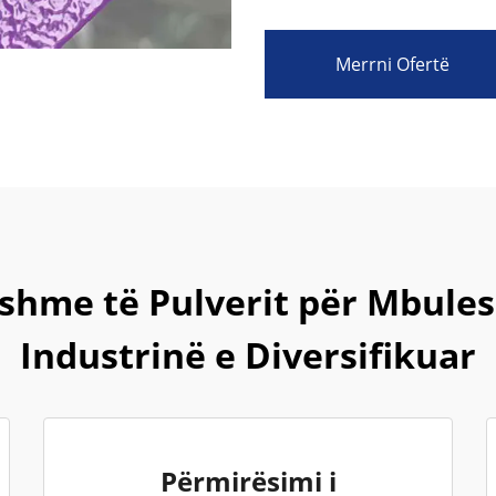
Merrni Ofertë
sshme të Pulverit për Mbule
Industrinë e Diversifikuar
Përmirësimi i