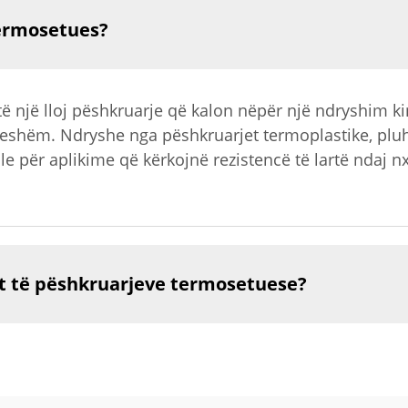
termosetues?
ë një lloj pëshkruarje që kalon nëpër një ndryshim ki
ueshëm. Ndryshe nga pëshkruarjet termoplastike, pl
eale për aplikime që kërkojnë rezistencë të lartë ndaj 
it të pëshkruarjeve termosetuese?