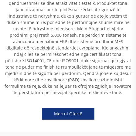
qëndrueshmërisë dhe atraktivitetit estetik. Produktet tona
janë dizajnuar për të plotësuar kërkesat rigorozë të
industriave të ndryshme, duke siguruar që ato jo vetëm të
dukën shumë mirë, por edhe të performojnë shumë mirë në
kushte të ndryshme mjedisore. Me një kapacitet vjetor
prodhimi prej rreth 5.000 tonësh, ne përdorim sisteme të
avancuara menaxhimi ERP dhe sisteme prodhimi MES
digjitale që respektojnë standardet evropiane. Kjo angazhim
ndaj cilësisë përmirësohet edhe nga certifikatat tona,
përfshirë ISO14001, CE dhe ISO9001, duke siguruar që ngjyrat
tona në puder me finish të rrumbullakët janë të miqësore me
mjedisin dhe të sigurta për përdorim. Qendra jonë e kujdesur
kërkimore dhe zhvillimore (R&D) zhvillon vazhdimisht
formulime të reja, duke na lejuar të ofrojmë zgjidhje inovatore
të përshtatura për nevojat specifike të klientëve tanë.
Merrni Ofertë