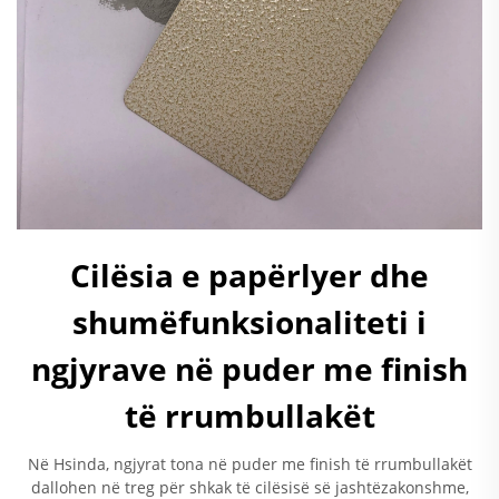
Cilësia e papërlyer dhe
shumëfunksionaliteti i
ngjyrave në puder me finish
të rrumbullakët
Në Hsinda, ngjyrat tona në puder me finish të rrumbullakët
dallohen në treg për shkak të cilësisë së jashtëzakonshme,