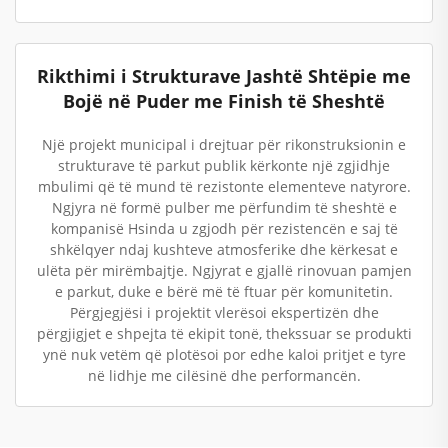
Rikthimi i Strukturave Jashtë Shtëpie me
Bojë në Puder me Finish të Sheshtë
Një projekt municipal i drejtuar për rikonstruksionin e
strukturave të parkut publik kërkonte një zgjidhje
mbulimi që të mund të rezistonte elementeve natyrore.
Ngjyra në formë pulber me përfundim të sheshtë e
kompanisë Hsinda u zgjodh për rezistencën e saj të
shkëlqyer ndaj kushteve atmosferike dhe kërkesat e
ulëta për mirëmbajtje. Ngjyrat e gjallë rinovuan pamjen
e parkut, duke e bërë më të ftuar për komunitetin.
Përgjegjësi i projektit vlerësoi ekspertizën dhe
përgjigjet e shpejta të ekipit tonë, thekssuar se produkti
ynë nuk vetëm që plotësoi por edhe kaloi pritjet e tyre
në lidhje me cilësinë dhe performancën.