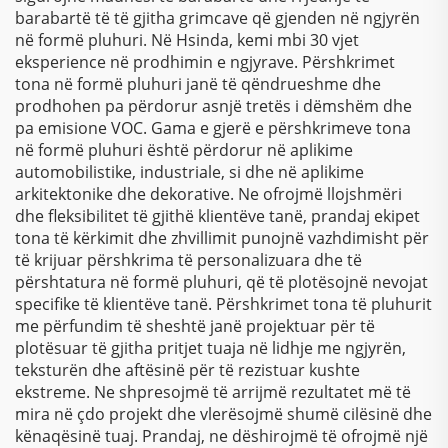
barabartë të të gjitha grimcave që gjenden në ngjyrën
në formë pluhuri. Në Hsinda, kemi mbi 30 vjet
eksperience në prodhimin e ngjyrave. Përshkrimet
tona në formë pluhuri janë të qëndrueshme dhe
prodhohen pa përdorur asnjë tretës i dëmshëm dhe
pa emisione VOC. Gama e gjerë e përshkrimeve tona
në formë pluhuri është përdorur në aplikime
automobilistike, industriale, si dhe në aplikime
arkitektonike dhe dekorative. Ne ofrojmë llojshmëri
dhe fleksibilitet të gjithë klientëve tanë, prandaj ekipet
tona të kërkimit dhe zhvillimit punojnë vazhdimisht për
të krijuar përshkrima të personalizuara dhe të
përshtatura në formë pluhuri, që të plotësojnë nevojat
specifike të klientëve tanë. Përshkrimet tona të pluhurit
me përfundim të sheshtë janë projektuar për të
plotësuar të gjitha pritjet tuaja në lidhje me ngjyrën,
teksturën dhe aftësinë për të rezistuar kushte
ekstreme. Ne shpresojmë të arrijmë rezultatet më të
mira në çdo projekt dhe vlerësojmë shumë cilësinë dhe
kënaqësinë tuaj. Prandaj, ne dëshirojmë të ofrojmë një