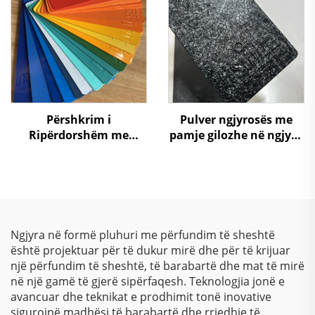
Përshkrim i
Pulver ngjyrosës me
Ripërdorshëm me
pamje gilozhe në ngjyra
Pulver, Ngjyrë Efikase
të ndryshme për
Nga Kostoja me
mobilier
Tekstura të Ndryshme
për Aplikim me Shpruzë
Ngjyra në formë pluhuri me përfundim të sheshtë
është projektuar për të dukur mirë dhe për të krijuar
një përfundim të sheshtë, të barabartë dhe mat të mirë
në një gamë të gjerë sipërfaqesh. Teknologjia jonë e
avancuar dhe teknikat e prodhimit tonë inovative
sigurojnë madhësi të barabartë dhe rrjedhje të