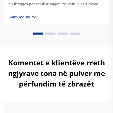
e Mbrojtjes për Përshkruajtjen me Pluhur. Si Kimiatë
Epoxy, Hibride dhe Poliesteri Pengojnë Korrozionin në
Mjediset Acidike/Alkaline. Llojet e ndryshme të
Shiko më shumë
përshkruajtjeve me pluhur mbështeten në kimia të
ndryshme rezinash...
Komentet e klientëve rreth
ngjyrave tona në pulver me
përfundim të zbrazët