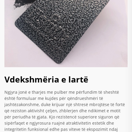
Vdekshmëria e lartë
Ngjyra jonë e tharjes me pulber me përfundim të sheshtë
është formuluar me kujdes për qëndrueshmëri të
jashtëzakonshme, duke krijuar një shtresë mbrojtëse të fortë
që reziston aktivisht çeljen, zhblerjen dhe ndikimet e motit
për periudha të gjata. Kjo rezistencë superiore siguron që
sipërfaqet e ngjyrosura ruajnë atraktivitetin estetik dhe
integritetin funksional edhe pas viteve të ekspozimit ndaj