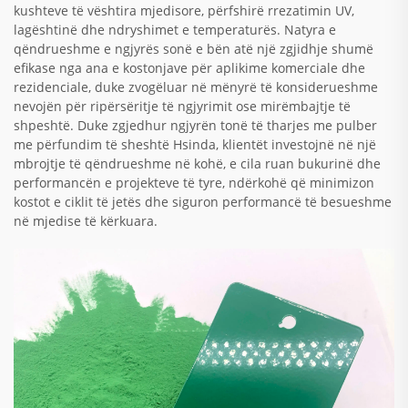
kushteve të vështira mjedisore, përfshirë rrezatimin UV,
lagështinë dhe ndryshimet e temperaturës. Natyra e
qëndrueshme e ngjyrës sonë e bën atë një zgjidhje shumë
efikase nga ana e kostonjave për aplikime komerciale dhe
rezidenciale, duke zvogëluar në mënyrë të konsiderueshme
nevojën për ripërsëritje të ngjyrimit ose mirëmbajtje të
shpeshtë. Duke zgjedhur ngjyrën tonë të tharjes me pulber
me përfundim të sheshtë Hsinda, klientët investojnë në një
mbrojtje të qëndrueshme në kohë, e cila ruan bukurinë dhe
performancën e projekteve të tyre, ndërkohë që minimizon
kostot e ciklit të jetës dhe siguron performancë të besueshme
në mjedise të kërkuara.