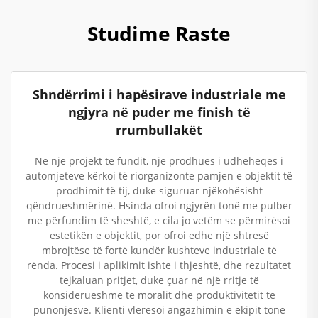
Studime Raste
Shndërrimi i hapësirave industriale me
ngjyra në puder me finish të
rrumbullakët
Në një projekt të fundit, një prodhues i udhëheqës i
automjeteve kërkoi të riorganizonte pamjen e objektit të
prodhimit të tij, duke siguruar njëkohësisht
qëndrueshmërinë. Hsinda ofroi ngjyrën tonë me pulber
me përfundim të sheshtë, e cila jo vetëm se përmirësoi
estetikën e objektit, por ofroi edhe një shtresë
mbrojtëse të fortë kundër kushteve industriale të
rënda. Procesi i aplikimit ishte i thjeshtë, dhe rezultatet
tejkaluan pritjet, duke çuar në një rritje të
konsiderueshme të moralit dhe produktivitetit të
punonjësve. Klienti vlerësoi angazhimin e ekipit tonë