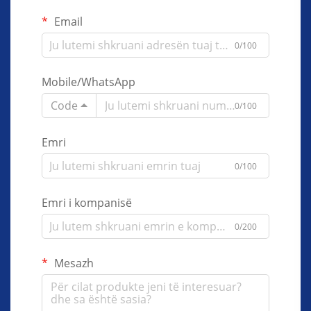
Email
0/100
Mobile/WhatsApp
Code
0/100
Emri
0/100
Emri i kompanisë
0/200
Mesazh