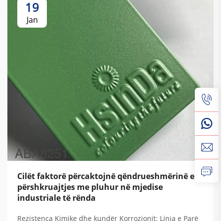
19
Jan
Cilët faktorë përcaktojnë qëndrueshmërinë e
përshkruajtjes me pluhur në mjedise
industriale të rënda
Rezistenca Kimike dhe kundër Korrozionit: Linja e Parë