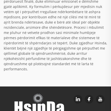
përdoruesit finalë, duke eliminuar emisionet e dëmshme
gjatë aplikimit. Ky formulim i përkujdesur për mjedisin nuk
vetëm që i përputhet rregullave ndërkombëtare të ashpra
mjedisore, por kontribuon edhe në një cilësi më të mirë të
ajrit brenda ndërtesave, duke e bërë atë ideal për objekte
rezidenciale, arsimore dhe shëndetësore. Procesi i mbulimit
me pluhur në vetvete prodhon sasi minimale humbjeje
përmes përdorimit efikas të materialeve dhe sistemeve të
ripërdorimit të shpërndarjes së tepërt. Duke zgjedhur Hsinda,
klientët bëjnë një zgjedhje të përgjegjshme që përputhet me
qëllimet globale të qëndrueshmërisë, duke arritur
njëkohësisht përfundime të jashtëzakonshme dhe të
qëndrueshme që plotësojnë standardet më të larta të
performancës.