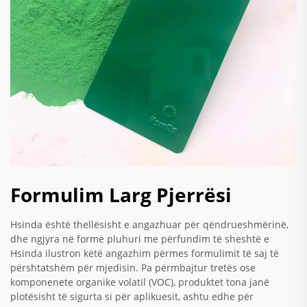
Formulim Larg Pjerrësi
Hsinda është thellësisht e angazhuar për qëndrueshmërinë,
dhe ngjyra në formë pluhuri me përfundim të sheshtë e
Hsinda ilustron këtë angazhim përmes formulimit të saj të
përshtatshëm për mjedisin. Pa përmbajtur tretës ose
komponenete organike volatil (VOC), produktet tona janë
plotësisht të sigurta si për aplikuesit, ashtu edhe për