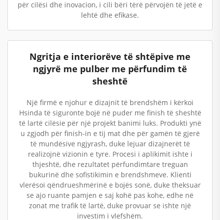
për cilësi dhe inovacion, i cili bëri tërë përvojën të jetë e
lehtë dhe efikase.
Ngritja e interiorëve të shtëpive me
ngjyrë me pulber me përfundim të
sheshtë
Një firmë e njohur e dizajnit të brendshëm i kërkoi
Hsinda të siguronte bojë në puder me finish të sheshtë
të lartë cilësie për një projekt banimi luks. Produkti ynë
u zgjodh për finish-in e tij mat dhe për gamën të gjerë
të mundësive ngjyrash, duke lejuar dizajnerët të
realizojnë vizionin e tyre. Procesi i aplikimit ishte i
thjeshtë, dhe rezultatet përfundimtare treguan
bukurinë dhe sofistikimin e brendshmeve. Klienti
vlerësoi qëndrueshmërinë e bojës sonë, duke theksuar
se ajo ruante pamjen e saj kohë pas kohe, edhe në
zonat me trafik të lartë, duke provuar se ishte një
investim i vlefshëm.