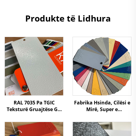
Produkte të Lidhura
RAL 7035 Pa TGIC
Fabrika Hsinda, Cilësi e
Teksturë Gruajtëse Gri
Mirë, Super e
për Përdorim të
Qëndrueshme,
Brendshëm dhe të
Elektrostatike, Pulmon i
Jashtëm
Spruajt me Ngjyra të
Ndryshme në Stok