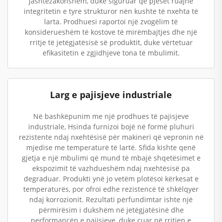
jashtëzakonshëm, duke siguruar që pjesët ruajnë
integritetin e tyre strukturor nën kushte të nxehta të
larta. Prodhuesi raportoi një zvogëlim të
konsiderueshëm të kostove të mirëmbajtjes dhe një
rritje të jetëgjatësisë së produktit, duke vërtetuar
efikasitetin e zgjidhjeve tona të mbulimit.
Larg e pajisjeve industriale
Në bashkëpunim me një prodhues të pajisjeve
industriale, Hsinda furnizoi bojë në formë pluhuri
rezistente ndaj nxehtësisë për makineri që vepronin në
mjedise me temperaturë të lartë. Sfida kishte qenë
gjetja e një mbulimi që mund të mbajë shqetësimet e
ekspozimit të vazhdueshëm ndaj nxehtësisë pa
degraduar. Produkti ynë jo vetëm plotësoi kërkesat e
temperaturës, por ofroi edhe rezistencë të shkëlqyer
ndaj korrozionit. Rezultati përfundimtar ishte një
përmirësim i dukshëm në jetëgjatësinë dhe
performancën e pajisjeve, duke çuar në rritjen e