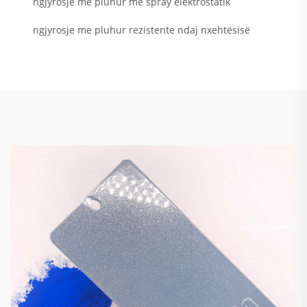
ngjyrosje me pluhur me spray elektrostatik
ngjyrosje me pluhur rezistente ndaj nxehtësisë