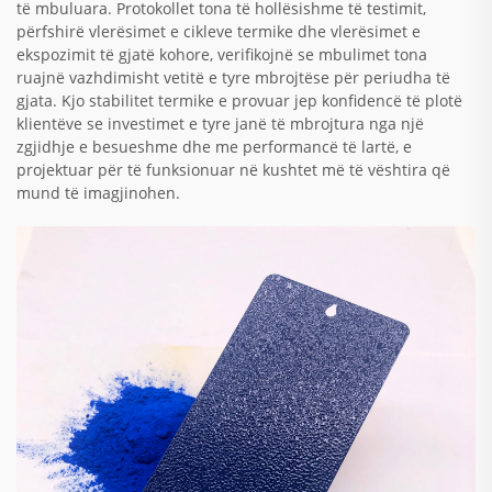
të mbuluara. Protokollet tona të hollësishme të testimit,
përfshirë vlerësimet e cikleve termike dhe vlerësimet e
ekspozimit të gjatë kohore, verifikojnë se mbulimet tona
ruajnë vazhdimisht vetitë e tyre mbrojtëse për periudha të
gjata. Kjo stabilitet termike e provuar jep konfidencë të plotë
klientëve se investimet e tyre janë të mbrojtura nga një
zgjidhje e besueshme dhe me performancë të lartë, e
projektuar për të funksionuar në kushtet më të vështira që
mund të imagjinohen.