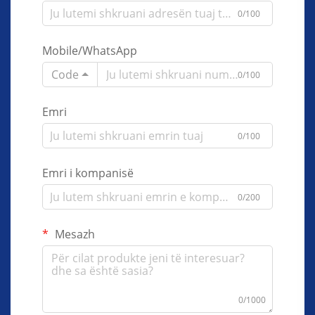
0/100
Mobile/WhatsApp
Code
0/100
Emri
0/100
Emri i kompanisë
0/200
Mesazh
0/1000