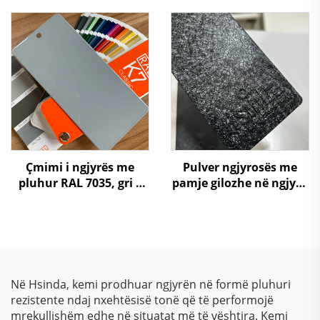
mobilje metalike
dhe Pjesë
Automobilistike
Çmimi i ngjyrës me
Pulver ngjyrosës me
pluhur RAL 7035, gri e
pamje gilozhe në ngjyra
lehtë, me shkëlqim
të ndryshme për
mobilier
Në Hsinda, kemi prodhuar ngjyrën në formë pluhuri
rezistente ndaj nxehtësisë tonë që të performojë
mrekullishëm edhe në situatat më të vështira. Kemi