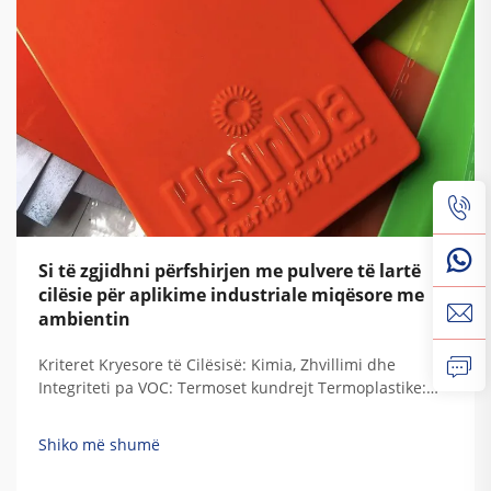
Si të zgjidhni përfshirjen me pulvere të lartë
cilësie për aplikime industriale miqësore me
ambientin
Kriteret Kryesore të Cilësisë: Kimia, Zhvillimi dhe
Integriteti pa VOC: Termoset kundrejt Termoplastike:
Përputhja e Kimisë së Rezinit me Kërkesat e
Qëndrueshmërisë Industriale Kur rezinet termoset
Shiko më shumë
zhvillohen, ato krijojnë këto lidhje të përhershme të
ngjitur që u japin atyre vërtetë...