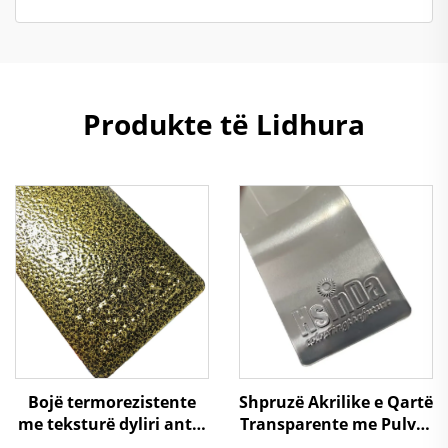
Produkte të Lidhura
Bojë termorezistente
Shpruzë Akrilike e Qartë
me teksturë dyliri antik
Transparente me Pulver
në gëlqere ari për
për Pjesët e Makinës