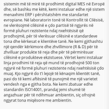
sistemin më të mirë të prodhimit digital MES në Evropë
dhe, së bashku me këtë, kemi instaluar edhe një sistem
menaxhimi ERP i përshtatshëm me standartet
evropiane. Në laboratorin tonë të Kontrollit të Cilësisë,
ne vlerësojmë cilësinë e çdo partisë të ngjyrës në
formë pluhuri rezistente ndaj nxehtësisë që
prodhojmë, për të vlerësuar cilësinë e standardeve
tona dhe kërkesat e klientëve tanë. Ne kemi gjithashtu
një qendër kërkimore dhe zhvillimore (R & D) për të
zhvilluar produkte të reja dhe për të përmirësuar
cilësinë e produkteve ekzistuese. Vërtet kemi instaluar
linja prodhimi të reja që mund të prodhojnë 500 ton
ngjyrë në formë pluhuri rezistente ndaj nxehtësisë çdo
muaj. Kjo ngjyrë do t’i lejojë të kënaqim klientët tanë,
pasi do të kemi aftësinë të punojmë me një varietet
vendesh nga e gjitha bota. Ne kemi zbatuar edhe
standardin ISO14001, prandaj jemi shumë të
angazhuar për të ndihmuar ambientin, siç ofrojnë
ngjyrat tona miqësore me ambientin.