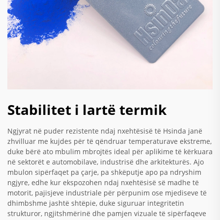
Stabilitet i lartë termik
Ngjyrat në puder rezistente ndaj nxehtësisë të Hsinda janë
zhvilluar me kujdes për të qëndruar temperaturave ekstreme,
duke bërë ato mbulim mbrojtës ideal për aplikime të kërkuara
në sektorët e automobilave, industrisë dhe arkitekturës. Ajo
mbulon sipërfaqet pa çarje, pa shkëputje apo pa ndryshim
ngjyre, edhe kur ekspozohen ndaj nxehtësisë së madhe të
motorit, pajisjeve industriale për përpunim ose mjediseve të
dhimbshme jashtë shtëpie, duke siguruar integritetin
strukturor, ngjitshmërinë dhe pamjen vizuale të sipërfaqeve