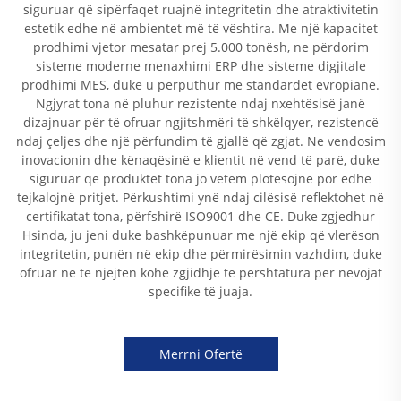
siguruar që sipërfaqet ruajnë integritetin dhe atraktivitetin
estetik edhe në ambientet më të vështira. Me një kapacitet
prodhimi vjetor mesatar prej 5.000 tonësh, ne përdorim
sisteme moderne menaxhimi ERP dhe sisteme digjitale
prodhimi MES, duke u përputhur me standardet evropiane.
Ngjyrat tona në pluhur rezistente ndaj nxehtësisë janë
dizajnuar për të ofruar ngjitshmëri të shkëlqyer, rezistencë
ndaj çeljes dhe një përfundim të gjallë që zgjat. Ne vendosim
inovacionin dhe kënaqësinë e klientit në vend të parë, duke
siguruar që produktet tona jo vetëm plotësojnë por edhe
tejkalojnë pritjet. Përkushtimi ynë ndaj cilësisë reflektohet në
certifikatat tona, përfshirë ISO9001 dhe CE. Duke zgjedhur
Hsinda, ju jeni duke bashkëpunuar me një ekip që vlerëson
integritetin, punën në ekip dhe përmirësimin vazhdim, duke
ofruar në të njëjtën kohë zgjidhje të përshtatura për nevojat
specifike të juaja.
Merrni Ofertë