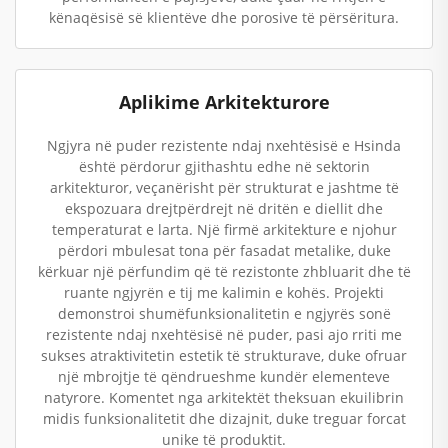
kënaqësisë së klientëve dhe porosive të përsëritura.
Aplikime Arkitekturore
Ngjyra në puder rezistente ndaj nxehtësisë e Hsinda
është përdorur gjithashtu edhe në sektorin
arkitekturor, veçanërisht për strukturat e jashtme të
ekspozuara drejtpërdrejt në dritën e diellit dhe
temperaturat e larta. Një firmë arkitekture e njohur
përdori mbulesat tona për fasadat metalike, duke
kërkuar një përfundim që të rezistonte zhbluarit dhe të
ruante ngjyrën e tij me kalimin e kohës. Projekti
demonstroi shumëfunksionalitetin e ngjyrës sonë
rezistente ndaj nxehtësisë në puder, pasi ajo rriti me
sukses atraktivitetin estetik të strukturave, duke ofruar
një mbrojtje të qëndrueshme kundër elementeve
natyrore. Komentet nga arkitektët theksuan ekuilibrin
midis funksionalitetit dhe dizajnit, duke treguar forcat
unike të produktit.