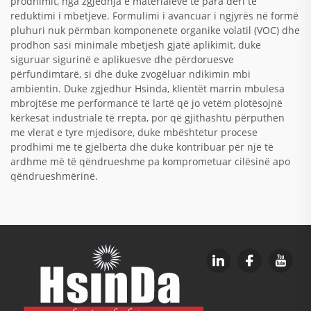
prodhimit, nga zgjedhja e materialeve të para deri te
reduktimi i mbetjeve. Formulimi i avancuar i ngjyrës në formë
pluhuri nuk përmban komponenete organike volatil (VOC) dhe
prodhon sasi minimale mbetjesh gjatë aplikimit, duke
siguruar sigurinë e aplikuesve dhe përdoruesve
përfundimtarë, si dhe duke zvogëluar ndikimin mbi
ambientin. Duke zgjedhur Hsinda, klientët marrin mbulesa
mbrojtëse me performancë të lartë që jo vetëm plotësojnë
kërkesat industriale të rrepta, por që gjithashtu përputhen
me vlerat e tyre mjedisore, duke mbështetur procese
prodhimi më të gjelbërta dhe duke kontribuar për një të
ardhme më të qëndrueshme pa komprometuar cilësinë apo
qëndrueshmërinë.