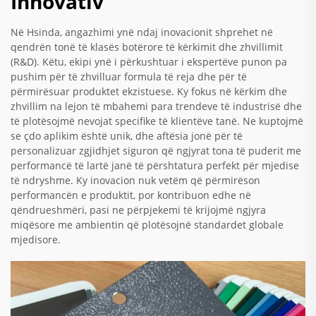
Innovativ
Në Hsinda, angazhimi ynë ndaj inovacionit shprehet në
qendrën tonë të klasës botërore të kërkimit dhe zhvillimit
(R&D). Këtu, ekipi ynë i përkushtuar i ekspertëve punon pa
pushim për të zhvilluar formula të reja dhe për të
përmirësuar produktet ekzistuese. Ky fokus në kërkim dhe
zhvillim na lejon të mbahemi para trendeve të industrisë dhe
të plotësojmë nevojat specifike të klientëve tanë. Ne kuptojmë
se çdo aplikim është unik, dhe aftësia jonë për të
personalizuar zgjidhjet siguron që ngjyrat tona të puderit me
performancë të lartë janë të përshtatura perfekt për mjedise
të ndryshme. Ky inovacion nuk vetëm që përmirëson
performancën e produktit, por kontribuon edhe në
qëndrueshmëri, pasi ne përpjekemi të krijojmë ngjyra
miqësore me ambientin që plotësojnë standardet globale
mjedisore.