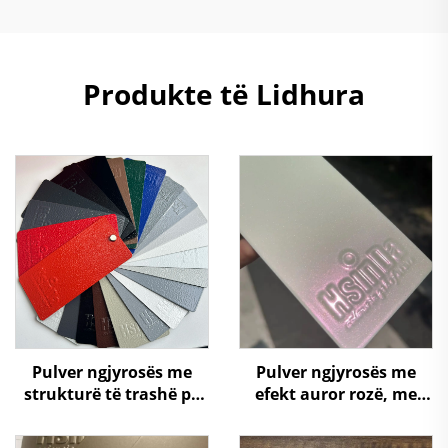
Produkte të Lidhura
Pulver ngjyrosës me
Pulver ngjyrosës me
strukturë të trashë pa
efekt auror rozë, me
TGIC, me teksturë
ndryshim super të
rrudhore, poliester
ngjyrës si kameleon,