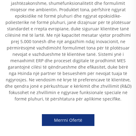
jashtëzakonshme, shumëfunksionalitetit dhe formulimit
miqësor me ambientin. Produktet tona, përfshirë ngjyrat
epoksidike në formë pluhuri dhe ngjyrat epoksidike-
poliesterike në formë pluhuri, janë dizajnuar për të plotësuar
standardet e rrepta evropiane, duke siguruar klientëve tanë
cilësinë më të lartë. Me një kapacitet mesatar vjetor prodhimi
prej 5.000 tonësh dhe një angazhim ndaj inovacionit, ne
përmirësojmë vazhdimisht formulimet tona për të plotësuar
nevojat e vazhdueshme të klientëve tanë. Sistemi ynë i
menaxhimit ERP dhe proceset digjitale të prodhimit MES
garantojnë cilësi të qëndrueshme dhe efikasitet, duke bërë
nga Hsinda një partner të besueshëm për nevojat tuaja të
ngjyrosjes. Ne vendosim në krye të preferencave të klientëve,
dhe qendra jonë e përkushtuar e kërkimit dhe zhvillimit (R&D)
fokusohet në zhvillimin e ngjyrave funksionale speciale në
formë pluhuri, të përshtatura për aplikime specifike.
Merrni Ofertë