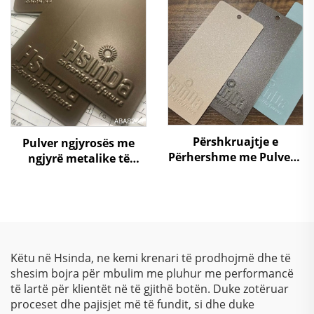
metalik, me shkëlqim
dhe me efekt laser për
përfundim metalik
Përshkruajtje e
Pulver ngjyrosës me
Përhershme me Pulver –
ngjyrë metalike të
Qëndrueshmëri
kafesë, poliester
Superiore, Përfundime
termosetues
të Shkëlqyeshme dhe
Mbrojtje Miqësore ndaj
Ambientit për Aplikime
Industriale dhe
Këtu në Hsinda, ne kemi krenari të prodhojmë dhe të
Arkitektonike
shesim bojra për mbulim me pluhur me performancë
të lartë për klientët në të gjithë botën. Duke zotëruar
proceset dhe pajisjet më të fundit, si dhe duke