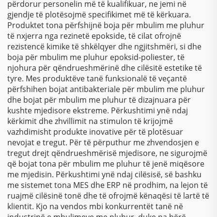
përdorur personelin më të kualifikuar, ne jemi në
gjendje të plotësojmë specifikimet më të kërkuara.
Produktet tona përfshijnë boja për mbulim me pluhur
të nxjerra nga rezinetë epokside, të cilat ofrojnë
rezistencë kimike të shkëlqyer dhe ngjitshmëri, si dhe
boja për mbulim me pluhur epoksid-poliester, të
njohura për qëndrueshmërinë dhe cilësitë estetike të
tyre. Mes produktëve tanë funksionalë të veçantë
përfshihen bojat antibakteriale për mbulim me pluhur
dhe bojat për mbulim me pluhur të dizajnuara për
kushte mjedisore ekstreme. Përkushtimi ynë ndaj
kërkimit dhe zhvillimit na stimulon të krijojmë
vazhdimisht produkte inovative për të plotësuar
nevojat e tregut. Për të përputhur me zhvendosjen e
tregut drejt qëndrueshmërisë mjedisore, ne sigurojmë
që bojat tona për mbulim me pluhur të jenë miqësore
me mjedisin. Përkushtimi ynë ndaj cilësisë, së bashku
me sistemet tona MES dhe ERP në prodhim, na lejon të
ruajmë cilësinë tonë dhe të ofrojmë kënaqësi të lartë të
klientit. Kjo na vendos mbi konkurrentët tanë në
industrinë e mbulimeve me pluhur, duke na bërë