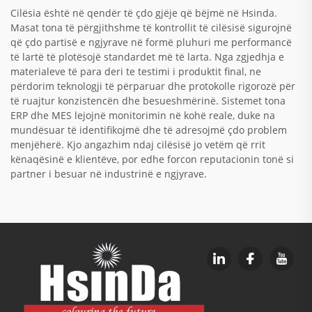
Cilësia është në qendër të çdo gjëje që bëjmë në Hsinda.
Masat tona të përgjithshme të kontrollit të cilësisë sigurojnë
që çdo partisë e ngjyrave në formë pluhuri me performancë
të lartë të plotësojë standardet më të larta. Nga zgjedhja e
materialeve të para deri te testimi i produktit final, ne
përdorim teknologji të përparuar dhe protokolle rigorozë për
të ruajtur konzistencën dhe besueshmërinë. Sistemet tona
ERP dhe MES lejojnë monitorimin në kohë reale, duke na
mundësuar të identifikojmë dhe të adresojmë çdo problem
menjëherë. Kjo angazhim ndaj cilësisë jo vetëm që rrit
kënaqësinë e klientëve, por edhe forcon reputacionin tonë si
partner i besuar në industrinë e ngjyrave.