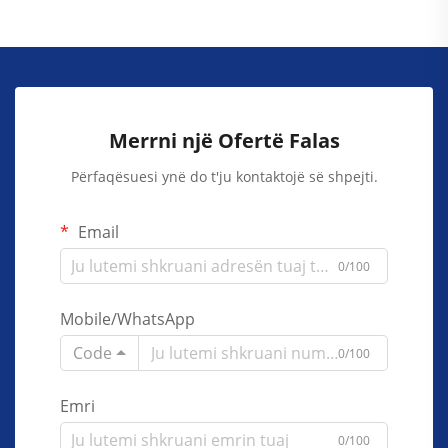
Merrni një Ofertë Falas
Përfaqësuesi ynë do t'ju kontaktojë së shpejti.
Email
0/100
Mobile/WhatsApp
Code
0/100
Emri
0/100