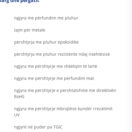
larg dhe përgatit
ngjyra me përfundim me pluhur
lajm për metale
përshtyrja me pluhur epoksidike
përshtyrja me pluhur rezistente ndaj nxehtësisë
ngjyra me përshtyrje me shkëlqim të lartë
ngjyra me përshtyrje me përfundim mat
ngjyra me përshtyrje e përshtatshme me direktivën
RoHS
ngjyra me përshtyrje mbrojtëse kundër rrezatimit
UV
ngjyrë në puder pa TGIC