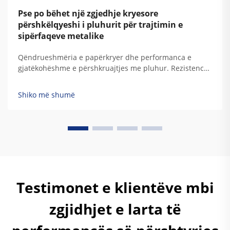
Pse po bëhet një zgjedhje kryesore
përshkëlqyeshi i pluhurit për trajtimin e
sipërfaqeve metalike
Qëndrueshmëria e papërkryer dhe performanca e
gjatëkohëshme e përshkruajtjes me pluhur. Rezistencë
superiore ndaj korrozionit, degradimit nga UV,
ndikimeve atmosferike dhe ekspozimit kimik. Cilësitë
Shiko më shumë
mbrojtëse të përshkruajtjes me pluhur rrjedhin nga
përbërja e saj unike polimerike termoset.
Tradicionalisht...
Testimonet e klientëve mbi
zgjidhjet e larta të