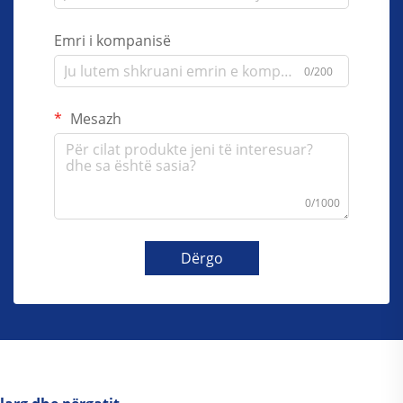
Emri i kompanisë
0/200
Mesazh
0/1000
Dërgo