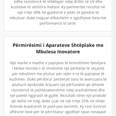
edhe rezistencë të shkëlqyer ndaj dritës së UV dhe
kushteve të vështira motore. Ky partneritet rezultoi në
një rritje 30% në gjatësinë e jetës së pjesëve të
mbuluar, duke treguar efikasitetin e zgjidhjeve tona me
performancë të lartë.
Përmirësimi i Aparateve Shtëpiake me
Mbulesa Inovatore
Një markë e madhe e pajisjeve të brendshme familjare
i kërkoi Hsinda-s të zhvillonte një përbërje të veçantë
për mbulimin me pluhur për vijën e re të pajisjeve të
kuzhinës. Duke përdorur përbërjet tona të avancuara të
pluhurit epoksidik, krijuam një përfundim që ofronte
rezistencë të jashtëzakonshme ndaj vrazhdimeve dhe
një paletë ngjyrash të gjallë. Rezultati ishte një produkt
që dalloi në treg, duke çuar në një rritje 25% në shitje
brenda kuadrantit të parë pas lansimit. Ky rast ilustron
aftësinë tonë për të përshtatur zgjidhjet sipas nevojave