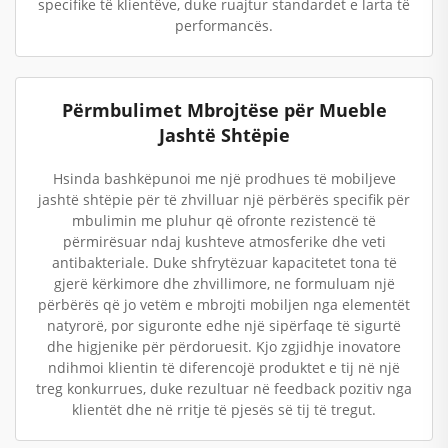
specifike të klientëve, duke ruajtur standardet e larta të
performancës.
Përmbulimet Mbrojtëse për Mueble
Jashtë Shtëpie
Hsinda bashkëpunoi me një prodhues të mobiljeve
jashtë shtëpie për të zhvilluar një përbërës specifik për
mbulimin me pluhur që ofronte rezistencë të
përmirësuar ndaj kushteve atmosferike dhe veti
antibakteriale. Duke shfrytëzuar kapacitetet tona të
gjerë kërkimore dhe zhvillimore, ne formuluam një
përbërës që jo vetëm e mbrojti mobiljen nga elementët
natyrorë, por siguronte edhe një sipërfaqe të sigurtë
dhe higjenike për përdoruesit. Kjo zgjidhje inovatore
ndihmoi klientin të diferencojë produktet e tij në një
treg konkurrues, duke rezultuar në feedback pozitiv nga
klientët dhe në rritje të pjesës së tij të tregut.