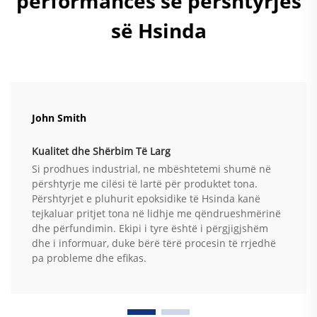
performancës së përshtyrjes
së Hsinda
John Smith
Kualitet dhe Shërbim Të Larg
Si prodhues industrial, ne mbështetemi shumë në
përshtyrje me cilësi të lartë për produktet tona.
Përshtyrjet e pluhurit epoksidike të Hsinda kanë
tejkaluar pritjet tona në lidhje me qëndrueshmërinë
dhe përfundimin. Ekipi i tyre është i përgjigjshëm
dhe i informuar, duke bërë tërë procesin të rrjedhë
pa probleme dhe efikas.