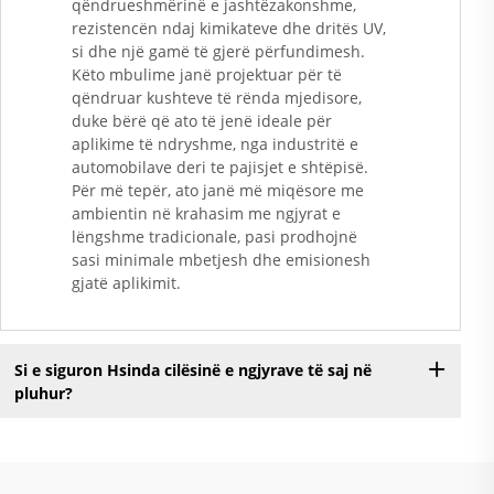
qëndrueshmërinë e jashtëzakonshme,
rezistencën ndaj kimikateve dhe dritës UV,
si dhe një gamë të gjerë përfundimesh.
Këto mbulime janë projektuar për të
qëndruar kushteve të rënda mjedisore,
duke bërë që ato të jenë ideale për
aplikime të ndryshme, nga industritë e
automobilave deri te pajisjet e shtëpisë.
Për më tepër, ato janë më miqësore me
ambientin në krahasim me ngjyrat e
lëngshme tradicionale, pasi prodhojnë
sasi minimale mbetjesh dhe emisionesh
gjatë aplikimit.
Si e siguron Hsinda cilësinë e ngjyrave të saj në
pluhur?