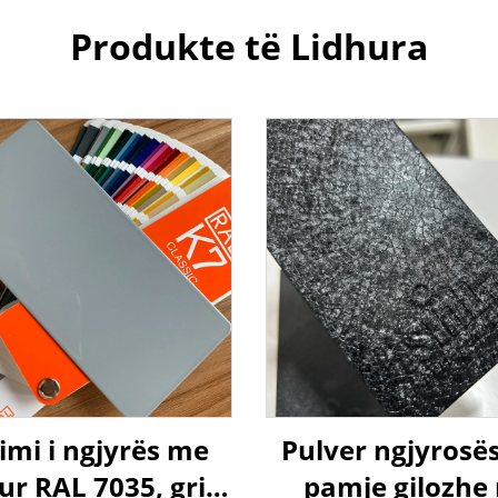
Produkte të Lidhura
mi i ngjyrës me
Pulver ngjyrosë
ur RAL 7035, gri e
pamje gilozhe