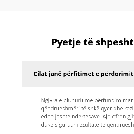
Pyetje të shpesh
Cilat janë përfitimet e përdorimi
Ngjyra e pluhurit me përfundim mat o
qëndrueshmëri të shkëlqyer dhe rezis
edhe jashtë ndërtesave. Ajo ofron gj
duke siguruar rezultate të qëndrues