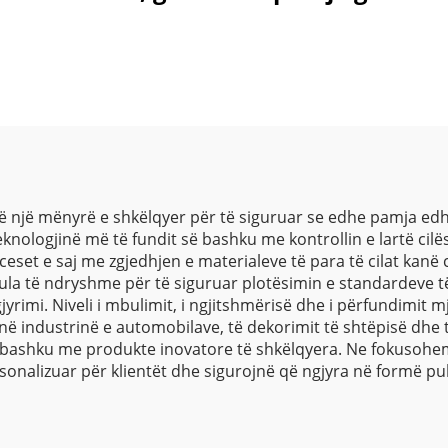
të, me shkëlqim
ngjyra të ndry
për mobilier
 një mënyrë e shkëlqyer për të siguruar se edhe pamja ed
knologjinë më të fundit së bashku me kontrollin e lartë cil
eset e saj me zgjedhjen e materialeve të para të cilat kanë cil
la të ndryshme për të siguruar plotësimin e standardeve të
gjyrimi. Niveli i mbulimit, i ngjitshmërisë dhe i përfundimi
në industrinë e automobilave, të dekorimit të shtëpisë dhe
së bashku me produkte inovatore të shkëlqyera. Ne fokusohe
rsonalizuar për klientët dhe sigurojnë që ngjyra në formë pu